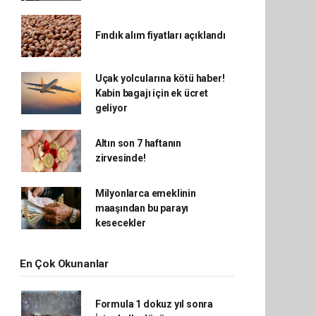
Fındık alım fiyatları açıklandı
Uçak yolcularına kötü haber!
Kabin bagajı için ek ücret
geliyor
Altın son 7 haftanın
zirvesinde!
Milyonlarca emeklinin
maaşından bu parayı
kesecekler
En Çok Okunanlar
Formula 1 dokuz yıl sonra