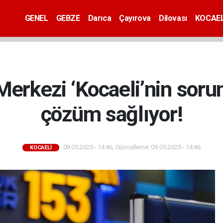
GENEL
GEBZE
Darıca
Çayırova
Dilovası
KOCAEL
erkezi ‘Kocaeli’nin sorunl
çözüm sağlıyor!
09.05.2025 - 14:46, Güncelleme: 09.05.2025 - 14:46
KOCAELİ