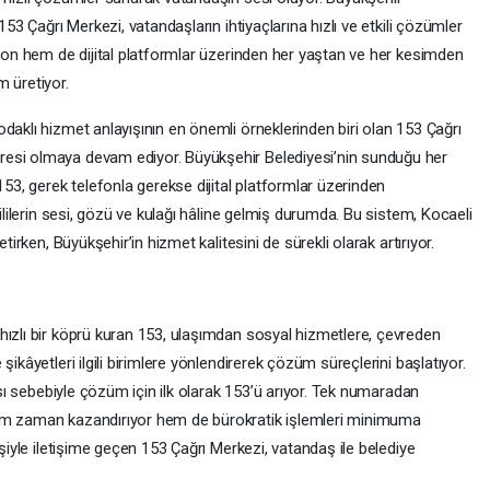
153 Çağrı Merkezi, vatandaşların ihtiyaçlarına hızlı ve etkili çözümler
efon hem de dijital platformlar üzerinden her yaştan ve her kesimden
 üretiyor.
daklı hizmet anlayışının en önemli örneklerinden biri olan 153 Çağrı
resi olmaya devam ediyor. Büyükşehir Belediyesi’nin sunduğu her
153, gerek telefonla gerekse dijital platformlar üzerinden
lililerin sesi, gözü ve kulağı hâline gelmiş durumda. Bu sistem, Kocaeli
tirken, Büyükşehir’in hizmet kalitesini de sürekli olarak artırıyor.
hızlı bir köprü kuran 153, ulaşımdan sosyal hizmetlere, çevreden
ikâyetleri ilgili birimlere yönlendirerek çözüm süreçlerini başlatıyor.
ması sebebiyle çözüm için ilk olarak 153’ü arıyor. Tek numaradan
hem zaman kazandırıyor hem de bürokratik işlemleri minimuma
işiyle iletişime geçen 153 Çağrı Merkezi, vatandaş ile belediye