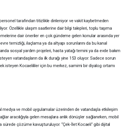
rsonel tarafından titizlikle dinleniyor ve vakit kaybetmeden
liyor. Özellikle ulaşım saatlerine dair bilgi talepleri, toplu taşıma
nlemelerine dair öneriler en çok gündeme gelen konular arasında yer
evre temizliği, ilaçlama ya da altyapı sorunlarını da bu kanal
manda sosyal yardım projeleri, hasta yatağı temini ya da evde bakım
ak isteyen vatandaşların da ilk durağı yine 153 oluyor. Sadece sorun
tmek isteyen Kocaelililer için bu merkez, samimi bir diyalog ortamı
al medya ve mobil uygulamalar üzerinden de vatandaşla etkileşim
ğlar aracılığıyla gelen mesajlara anlık dönüşler sağlanırken, mobil
sa sürede çözüme kavuşturuluyor. “Çek-İlet Kocaeli” gibi dijital