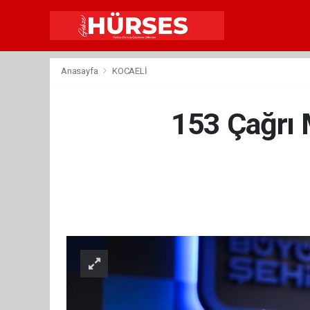
Anasayfa
KOCAELİ
153 Çağrı M