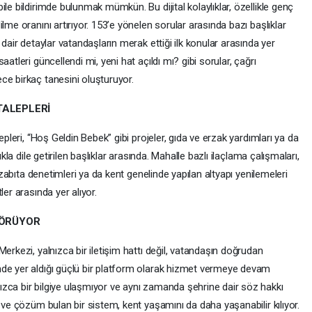
le bildirimde bulunmak mümkün. Bu dijital kolaylıklar, özellikle genç
lme oranını artırıyor. 153’e yönelen sorular arasında bazı başlıklar
 dair detaylar vatandaşların merak ettiği ilk konular arasında yer
atleri güncellendi mi, yeni hat açıldı mı? gibi sorular, çağrı
ce birkaç tanesini oluşturuyor.
TALEPLERİ
epleri, “Hoş Geldin Bebek” gibi projeler, gıda ve erzak yardımları ya da
ıkla dile getirilen başlıklar arasında. Mahalle bazlı ilaçlama çalışmaları,
, zabıta denetimleri ya da kent genelinde yapılan altyapı yenilemeleri
ler arasında yer alıyor.
GÖRÜYOR
erkezi, yalnızca bir iletişim hattı değil, vatandaşın doğrudan
nde yer aldığı güçlü bir platform olarak hizmet vermeye devam
zca bir bilgiye ulaşmıyor ve aynı zamanda şehrine dair söz hakkı
 ve çözüm bulan bir sistem, kent yaşamını da daha yaşanabilir kılıyor.