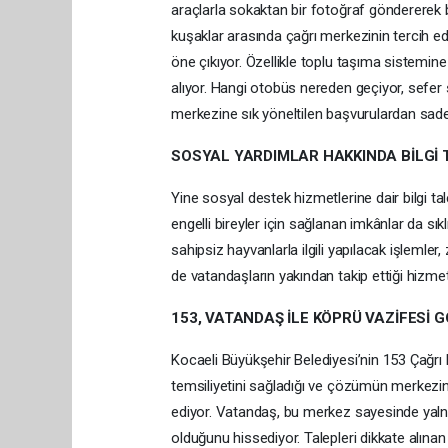
araçlarla sokaktan bir fotoğraf göndererek bi
kuşaklar arasında çağrı merkezinin tercih edi
öne çıkıyor. Özellikle toplu taşıma sistemine
alıyor. Hangi otobüs nereden geçiyor, sefer sa
merkezine sık yöneltilen başvurulardan sade
SOSYAL YARDIMLAR HAKKINDA BİLGİ 
Yine sosyal destek hizmetlerine dair bilgi tal
engelli bireyler için sağlanan imkânlar da sıkl
sahipsiz hayvanlarla ilgili yapılacak işlemler
de vatandaşların yakından takip ettiği hizmet
153, VATANDAŞ İLE KÖPRÜ VAZİFESİ 
Kocaeli Büyükşehir Belediyesi’nin 153 Çağrı M
temsiliyetini sağladığı ve çözümün merkezi
ediyor. Vatandaş, bu merkez sayesinde yalnı
olduğunu hissediyor. Talepleri dikkate alınan