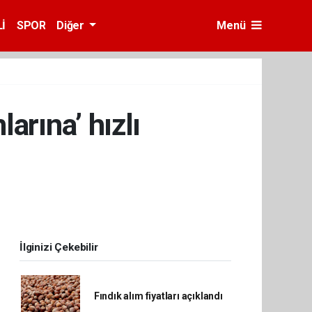
İ
SPOR
Diğer
Menü
arına’ hızlı
İlginizi Çekebilir
Fındık alım fiyatları açıklandı