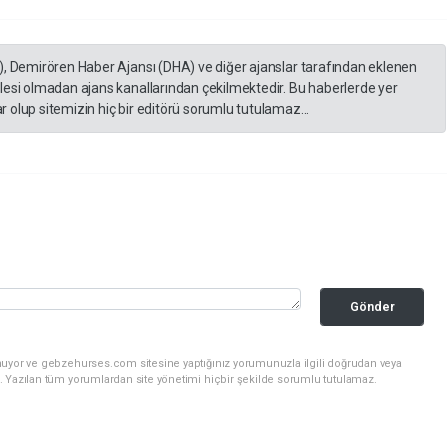
), Demirören Haber Ajansı (DHA) ve diğer ajanslar tarafından eklenen
lesi olmadan ajans kanallarından çekilmektedir. Bu haberlerde yer
 olup sitemizin hiç bir editörü sorumlu tutulamaz...
Gönder
nuyor ve gebzehurses.com sitesine yaptığınız yorumunuzla ilgili doğrudan veya
. Yazılan tüm yorumlardan site yönetimi hiçbir şekilde sorumlu tutulamaz.