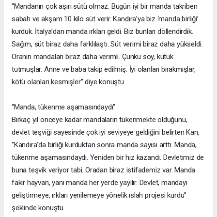
“Mandanın çok aşırı sütü olmaz. Bugün iyi bir manda takriben
sabah ve akşam 10 kilo süt verir. Kandıra’ya biz ‘manda birliği’
kurduk. İtalya’dan manda ırkları geldi. Biz bunları döllendirdik.
Sağım, süt biraz daha farklılaştı. Süt verimi biraz daha yükseldi.
Oranın mandaları biraz daha verimli. Çünkü soy, kütük
tutmuşlar. Anne ve baba takip edilmiş. İyi olanları bırakmışlar,
kötü olanları kesmişler” diye konuştu.
“Manda, tükenme aşamasındaydı”
Birkaç yıl önceye kadar mandaların tükenmekte olduğunu,
devlet teşviği sayesinde çok iyi seviyeye geldiğini belirten Kan,
“Kandıra’da birliği kurduktan sonra manda sayısı arttı. Manda,
tükenme aşamasındaydı. Yeniden bir hız kazandı. Devletimiz de
buna teşvik veriyor tabi. Oradan biraz istifademiz var. Manda
fakir hayvan, yani manda her yerde yayılır. Devlet, mandayı
geliştirmeye, ırkları yenilemeye yönelik ıslah projesi kurdu”
şeklinde konuştu.