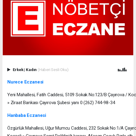
Erkek
|
Kadın
(Haberi Sesli Oku)
Nurece Eczanesi
Yeni Mahallesi, Fatih Caddesi, 5109 Sokak No:123/B Çayırova / Koc
» Ziraat Bankası Çayırova Şubesi yanı 0 (262) 744-98-34
Hanbaba Eczanesi
Özgürlük Mahallesi, Uğur Mumcu Caddesi, 232 Sokak No:1/A Çayır
Kocaeli » Çayırova Semt Polikliniği karşısı, Afacan Çocuk Parkı altı