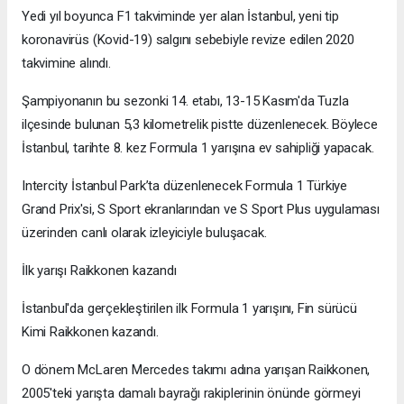
Yedi yıl boyunca F1 takviminde yer alan İstanbul, yeni tip
koronavirüs (Kovid-19) salgını sebebiyle revize edilen 2020
takvimine alındı.
Şampiyonanın bu sezonki 14. etabı, 13-15 Kasım'da Tuzla
ilçesinde bulunan 5,3 kilometrelik pistte düzenlenecek. Böylece
İstanbul, tarihte 8. kez Formula 1 yarışına ev sahipliği yapacak.
Intercity İstanbul Park’ta düzenlenecek Formula 1 Türkiye
Grand Prix'si, S Sport ekranlarından ve S Sport Plus uygulaması
üzerinden canlı olarak izleyiciyle buluşacak.
İlk yarışı Raikkonen kazandı
İstanbul'da gerçekleştirilen ilk Formula 1 yarışını, Fin sürücü
Kimi Raikkonen kazandı.
O dönem McLaren Mercedes takımı adına yarışan Raikkonen,
2005'teki yarışta damalı bayrağı rakiplerinin önünde görmeyi