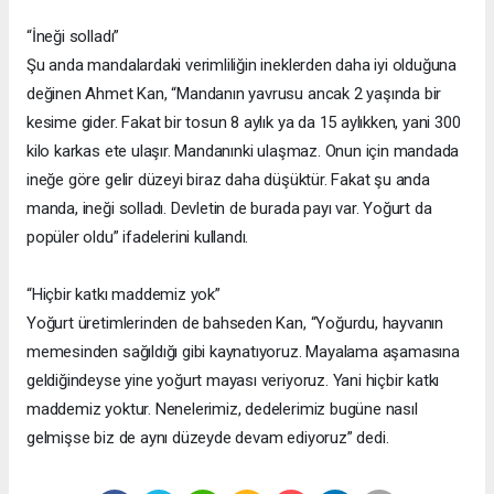
“İneği solladı”
Şu anda mandalardaki verimliliğin ineklerden daha iyi olduğuna
değinen Ahmet Kan, “Mandanın yavrusu ancak 2 yaşında bir
kesime gider. Fakat bir tosun 8 aylık ya da 15 aylıkken, yani 300
kilo karkas ete ulaşır. Mandanınki ulaşmaz. Onun için mandada
ineğe göre gelir düzeyi biraz daha düşüktür. Fakat şu anda
manda, ineği solladı. Devletin de burada payı var. Yoğurt da
popüler oldu” ifadelerini kullandı.
“Hiçbir katkı maddemiz yok”
Yoğurt üretimlerinden de bahseden Kan, “Yoğurdu, hayvanın
memesinden sağıldığı gibi kaynatıyoruz. Mayalama aşamasına
geldiğindeyse yine yoğurt mayası veriyoruz. Yani hiçbir katkı
maddemiz yoktur. Nenelerimiz, dedelerimiz bugüne nasıl
gelmişse biz de aynı düzeyde devam ediyoruz” dedi.