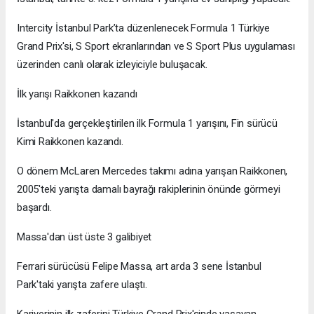
Intercity İstanbul Park’ta düzenlenecek Formula 1 Türkiye
Grand Prix'si, S Sport ekranlarından ve S Sport Plus uygulaması
üzerinden canlı olarak izleyiciyle buluşacak.
İlk yarışı Raikkonen kazandı
İstanbul'da gerçekleştirilen ilk Formula 1 yarışını, Fin sürücü
Kimi Raikkonen kazandı.
O dönem McLaren Mercedes takımı adına yarışan Raikkonen,
2005'teki yarışta damalı bayrağı rakiplerinin önünde görmeyi
başardı.
Massa'dan üst üste 3 galibiyet
Ferrari sürücüsü Felipe Massa, art arda 3 sene İstanbul
Park'taki yarışta zafere ulaştı.
Kariyerinin ilk zaferini Türkiye Grand Prix'sinde yaşayan