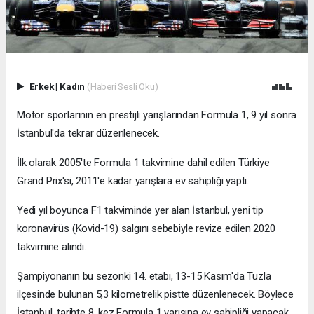
Erkek
|
Kadın
(Haberi Sesli Oku)
Motor sporlarının en prestijli yarışlarından Formula 1, 9 yıl sonra
İstanbul'da tekrar düzenlenecek.
İlk olarak 2005'te Formula 1 takvimine dahil edilen Türkiye
Grand Prix'si, 2011'e kadar yarışlara ev sahipliği yaptı.
Yedi yıl boyunca F1 takviminde yer alan İstanbul, yeni tip
koronavirüs (Kovid-19) salgını sebebiyle revize edilen 2020
takvimine alındı.
Şampiyonanın bu sezonki 14. etabı, 13-15 Kasım'da Tuzla
ilçesinde bulunan 5,3 kilometrelik pistte düzenlenecek. Böylece
İstanbul, tarihte 8. kez Formula 1 yarışına ev sahipliği yapacak.