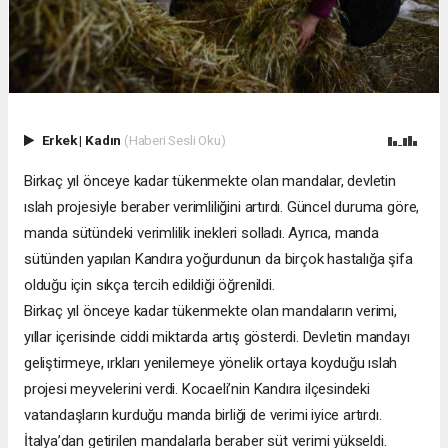
Erkek
|
Kadın
(Haberi Sesli Oku)
Birkaç yıl önceye kadar tükenmekte olan mandalar, devletin
ıslah projesiyle beraber verimliliğini artırdı. Güncel duruma göre,
manda sütündeki verimlilik inekleri solladı. Ayrıca, manda
sütünden yapılan Kandıra yoğurdunun da birçok hastalığa şifa
olduğu için sıkça tercih edildiği öğrenildi.
Birkaç yıl önceye kadar tükenmekte olan mandaların verimi,
yıllar içerisinde ciddi miktarda artış gösterdi. Devletin mandayı
geliştirmeye, ırkları yenilemeye yönelik ortaya koyduğu ıslah
projesi meyvelerini verdi. Kocaeli’nin Kandıra ilçesindeki
vatandaşların kurduğu manda birliği de verimi iyice artırdı.
İtalya’dan getirilen mandalarla beraber süt verimi yükseldi.