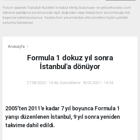
Yorum yazarak Topluluk Kuralları’nı kabul etmiş bulunuyor ve gebzehurses.com
sitesine yaptığınız yorumunuzla ilgili doğrudan veya dolaylı tüm sorumluluğu tek
başınıza üstleniyorsunuz. Yazılan tüm yorumlardan site yönetimi hiçbir şekilde
sorumlu tutulamaz.
Anasayfa
Formula 1 dokuz yıl sonra
İstanbul'a dönüyor
27.08.2020 - 14:46, Güncelleme: 18.05.2021 - 14:34
2005'ten 2011'e kadar 7 yıl boyunca Formula 1
yarışı düzenlenen İstanbul, 9 yıl sonra yeniden
takvime dahil edildi.