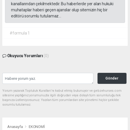
kanallarından çekilmektedir. Bu haberlerde yer alan hukuki
muhataplar haberi geçen ajanslar olup sitemizin hiç bir
editörü sorumlu tutulamaz...
#formula 1
Okuyucu Yorumları
(0)
Gönder
Yorum yazarak Topluluk Kuralları’nı kabul etmiş bulunuyor ve gebzehurses.com
sitesine yaptığınız yorumunuzla ilgili doğrudan veya dolaylı tüm sorumluluğu tek
başınıza üstleniyorsunuz. Yazılan tüm yorumlardan site yönetimi hiçbir şekilde
sorumlu tutulamaz.
Anasayfa
EKONOMİ