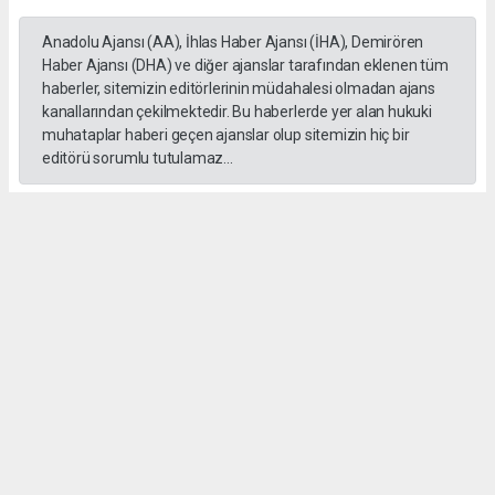
Anadolu Ajansı (AA), İhlas Haber Ajansı (İHA), Demirören
Haber Ajansı (DHA) ve diğer ajanslar tarafından eklenen tüm
haberler, sitemizin editörlerinin müdahalesi olmadan ajans
kanallarından çekilmektedir. Bu haberlerde yer alan hukuki
muhataplar haberi geçen ajanslar olup sitemizin hiç bir
editörü sorumlu tutulamaz...
#formula 1
Okuyucu Yorumları
(0)
Gönder
Yorum yazarak Topluluk Kuralları’nı kabul etmiş bulunuyor ve gebzehurses.com
sitesine yaptığınız yorumunuzla ilgili doğrudan veya dolaylı tüm sorumluluğu tek
başınıza üstleniyorsunuz. Yazılan tüm yorumlardan site yönetimi hiçbir şekilde