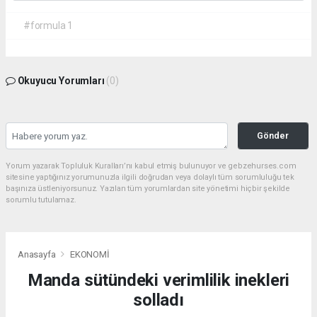
#formula 1
Okuyucu Yorumları
(0)
Gönder
Yorum yazarak Topluluk Kuralları’nı kabul etmiş bulunuyor ve gebzehurses.com
sitesine yaptığınız yorumunuzla ilgili doğrudan veya dolaylı tüm sorumluluğu tek
başınıza üstleniyorsunuz. Yazılan tüm yorumlardan site yönetimi hiçbir şekilde
sorumlu tutulamaz.
Anasayfa
EKONOMİ
Manda sütündeki verimlilik inekleri
solladı