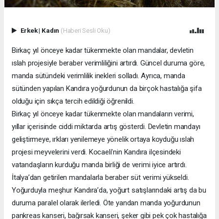
Erkek
|
Kadın
(Haberi Sesli Oku)
Birkaç yıl önceye kadar tükenmekte olan mandalar, devletin
ıslah projesiyle beraber verimliliğini artırdı. Güncel duruma göre,
manda sütündeki verimlilik inekleri solladı. Ayrıca, manda
sütünden yapılan Kandıra yoğurdunun da birçok hastalığa şifa
olduğu için sıkça tercih edildiği öğrenildi.
Birkaç yıl önceye kadar tükenmekte olan mandaların verimi,
yıllar içerisinde ciddi miktarda artış gösterdi. Devletin mandayı
geliştirmeye, ırkları yenilemeye yönelik ortaya koyduğu ıslah
projesi meyvelerini verdi. Kocaeli’nin Kandıra ilçesindeki
vatandaşların kurduğu manda birliği de verimi iyice artırdı.
İtalya’dan getirilen mandalarla beraber süt verimi yükseldi.
Yoğurduyla meşhur Kandıra’da, yoğurt satışlarındaki artış da bu
duruma paralel olarak ilerledi. Öte yandan manda yoğurdunun
pankreas kanseri, bağırsak kanseri, şeker gibi pek çok hastalığa