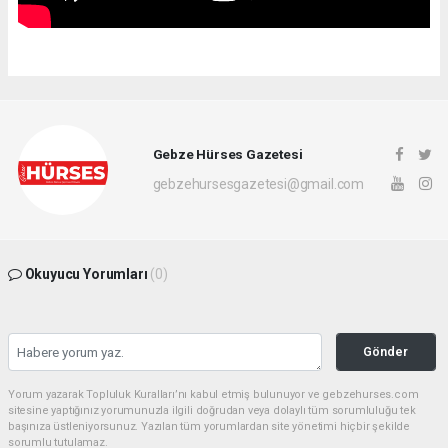
Gebze Hürses Gazetesi
gebzehursesgazetesi@gmail.com
Okuyucu Yorumları
(0)
Gönder
Yorum yazarak Topluluk Kuralları’nı kabul etmiş bulunuyor ve gebzehurses.com
sitesine yaptığınız yorumunuzla ilgili doğrudan veya dolaylı tüm sorumluluğu tek
başınıza üstleniyorsunuz. Yazılan tüm yorumlardan site yönetimi hiçbir şekilde
sorumlu tutulamaz.