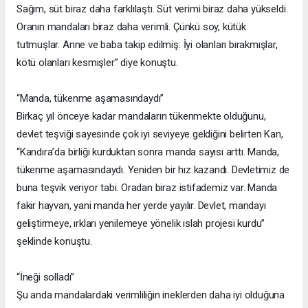
Sağım, süt biraz daha farklılaştı. Süt verimi biraz daha yükseldi.
Oranın mandaları biraz daha verimli. Çünkü soy, kütük
tutmuşlar. Anne ve baba takip edilmiş. İyi olanları bırakmışlar,
kötü olanları kesmişler” diye konuştu.
“Manda, tükenme aşamasındaydı”
Birkaç yıl önceye kadar mandaların tükenmekte olduğunu,
devlet teşviği sayesinde çok iyi seviyeye geldiğini belirten Kan,
“Kandıra’da birliği kurduktan sonra manda sayısı arttı. Manda,
tükenme aşamasındaydı. Yeniden bir hız kazandı. Devletimiz de
buna teşvik veriyor tabi. Oradan biraz istifademiz var. Manda
fakir hayvan, yani manda her yerde yayılır. Devlet, mandayı
geliştirmeye, ırkları yenilemeye yönelik ıslah projesi kurdu”
şeklinde konuştu.
“İneği solladı”
Şu anda mandalardaki verimliliğin ineklerden daha iyi olduğuna