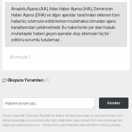
Anadolu Ajansı (AA), İhlas Haber Ajansı (İHA), Demirören
Haber Ajansı (DHA) ve diğer ajanslar tarafından eklenen tüm
haberler, sitemizin editörlerinin müdahalesi olmadan ajans
kanallarından çekilmektedir. Bu haberlerde yer alan hukuki
muhataplar haberi geçen ajanslar olup sitemizin hiç bir
editörü sorumlu tutulamaz...
#formula 1
Okuyucu Yorumları
(0)
Gönder
Yorum yazarak Topluluk Kuralları’nı kabul etmiş bulunuyor ve gebzehurses.com
sitesine yaptığınız yorumunuzla ilgili doğrudan veya dolaylı tüm sorumluluğu tek
başınıza üstleniyorsunuz. Yazılan tüm yorumlardan site yönetimi hiçbir şekilde
sorumlu tutulamaz.