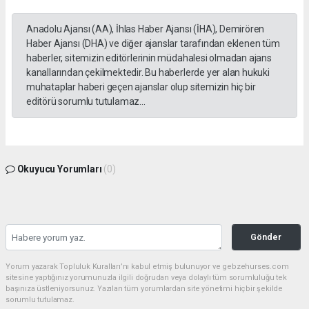
Anadolu Ajansı (AA), İhlas Haber Ajansı (İHA), Demirören
Haber Ajansı (DHA) ve diğer ajanslar tarafından eklenen tüm
haberler, sitemizin editörlerinin müdahalesi olmadan ajans
kanallarından çekilmektedir. Bu haberlerde yer alan hukuki
muhataplar haberi geçen ajanslar olup sitemizin hiç bir
editörü sorumlu tutulamaz...
Okuyucu Yorumları
(0)
Gönder
Yorum yazarak Topluluk Kuralları’nı kabul etmiş bulunuyor ve gebzehurses.com
sitesine yaptığınız yorumunuzla ilgili doğrudan veya dolaylı tüm sorumluluğu tek
başınıza üstleniyorsunuz. Yazılan tüm yorumlardan site yönetimi hiçbir şekilde
sorumlu tutulamaz.