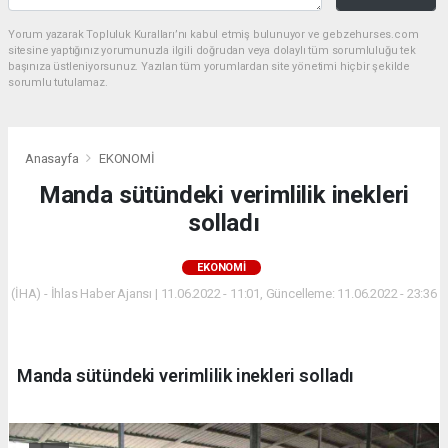
Yorum yazarak Topluluk Kuralları’nı kabul etmiş bulunuyor ve gebzehurses.com
sitesine yaptığınız yorumunuzla ilgili doğrudan veya dolaylı tüm sorumluluğu tek
başınıza üstleniyorsunuz. Yazılan tüm yorumlardan site yönetimi hiçbir şekilde
sorumlu tutulamaz.
Anasayfa
EKONOMİ
Manda sütündeki verimlilik inekleri
solladı
EKONOMİ
(İHA) - İhlas Haber Ajansı | 11.06.2022 - 11:01, Güncelleme: 11.06.2022 - 23:36
Manda sütündeki verimlilik inekleri solladı