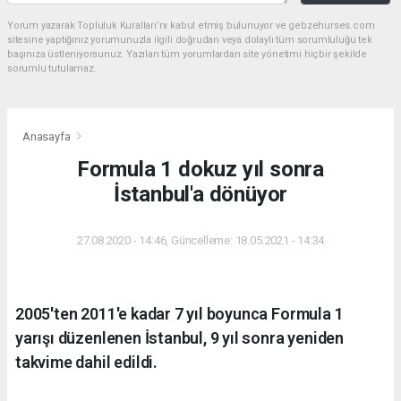
Yorum yazarak Topluluk Kuralları’nı kabul etmiş bulunuyor ve gebzehurses.com
sitesine yaptığınız yorumunuzla ilgili doğrudan veya dolaylı tüm sorumluluğu tek
başınıza üstleniyorsunuz. Yazılan tüm yorumlardan site yönetimi hiçbir şekilde
sorumlu tutulamaz.
Anasayfa
Formula 1 dokuz yıl sonra
İstanbul'a dönüyor
27.08.2020 - 14:46, Güncelleme: 18.05.2021 - 14:34
2005'ten 2011'e kadar 7 yıl boyunca Formula 1
yarışı düzenlenen İstanbul, 9 yıl sonra yeniden
takvime dahil edildi.