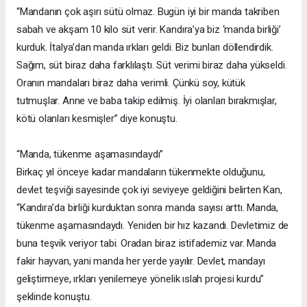
“Mandanın çok aşırı sütü olmaz. Bugün iyi bir manda takriben
sabah ve akşam 10 kilo süt verir. Kandıra’ya biz ‘manda birliği’
kurduk. İtalya’dan manda ırkları geldi. Biz bunları döllendirdik.
Sağım, süt biraz daha farklılaştı. Süt verimi biraz daha yükseldi.
Oranın mandaları biraz daha verimli. Çünkü soy, kütük
tutmuşlar. Anne ve baba takip edilmiş. İyi olanları bırakmışlar,
kötü olanları kesmişler” diye konuştu.
“Manda, tükenme aşamasındaydı”
Birkaç yıl önceye kadar mandaların tükenmekte olduğunu,
devlet teşviği sayesinde çok iyi seviyeye geldiğini belirten Kan,
“Kandıra’da birliği kurduktan sonra manda sayısı arttı. Manda,
tükenme aşamasındaydı. Yeniden bir hız kazandı. Devletimiz de
buna teşvik veriyor tabi. Oradan biraz istifademiz var. Manda
fakir hayvan, yani manda her yerde yayılır. Devlet, mandayı
geliştirmeye, ırkları yenilemeye yönelik ıslah projesi kurdu”
şeklinde konuştu.