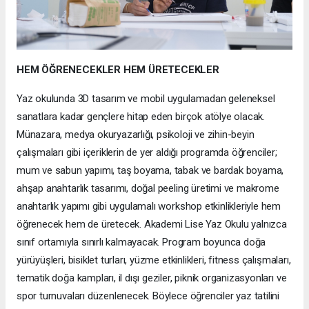
HEM ÖĞRENECEKLER HEM ÜRETECEKLER
Yaz okulunda 3D tasarım ve mobil uygulamadan geleneksel
sanatlara kadar gençlere hitap eden birçok atölye olacak.
Münazara, medya okuryazarlığı, psikoloji ve zihin-beyin
çalışmaları gibi içeriklerin de yer aldığı programda öğrenciler;
mum ve sabun yapımı, taş boyama, tabak ve bardak boyama,
ahşap anahtarlık tasarımı, doğal peeling üretimi ve makrome
anahtarlık yapımı gibi uygulamalı workshop etkinlikleriyle hem
öğrenecek hem de üretecek. Akademi Lise Yaz Okulu yalnızca
sınıf ortamıyla sınırlı kalmayacak. Program boyunca doğa
yürüyüşleri, bisiklet turları, yüzme etkinlikleri, fitness çalışmaları,
tematik doğa kampları, il dışı geziler, piknik organizasyonları ve
spor turnuvaları düzenlenecek. Böylece öğrenciler yaz tatilini