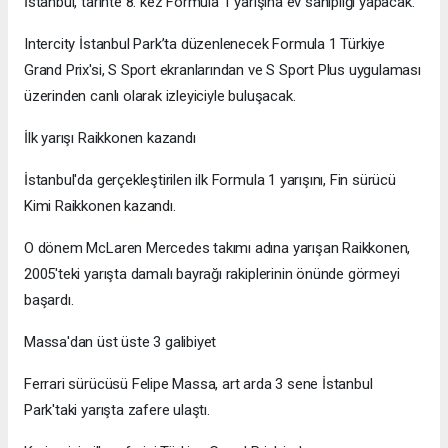
İstanbul, tarihte 8. kez Formula 1 yarışına ev sahipliği yapacak.
Intercity İstanbul Park’ta düzenlenecek Formula 1 Türkiye
Grand Prix'si, S Sport ekranlarından ve S Sport Plus uygulaması
üzerinden canlı olarak izleyiciyle buluşacak.
İlk yarışı Raikkonen kazandı
İstanbul'da gerçekleştirilen ilk Formula 1 yarışını, Fin sürücü
Kimi Raikkonen kazandı.
O dönem McLaren Mercedes takımı adına yarışan Raikkonen,
2005'teki yarışta damalı bayrağı rakiplerinin önünde görmeyi
başardı.
Massa'dan üst üste 3 galibiyet
Ferrari sürücüsü Felipe Massa, art arda 3 sene İstanbul
Park'taki yarışta zafere ulaştı.