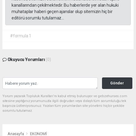
kanallarından çekilmektedir. Bu haberlerde yer alan hukuki
muhataplar haberi geçen ajanslar olup sitemizin hiç bir
editörü sorumlu tutulamaz...
#formula 1
Okuyucu Yorumları
(0)
Gönder
Yorum yazarak Topluluk Kuralları’nı kabul etmiş bulunuyor ve gebzehurses.com
sitesine yaptığınız yorumunuzla ilgili doğrudan veya dolaylı tüm sorumluluğu tek
başınıza üstleniyorsunuz. Yazılan tüm yorumlardan site yönetimi hiçbir şekilde
sorumlu tutulamaz.
Anasayfa
EKONOMİ