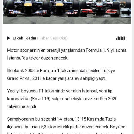
Erkek
|
Kadın
(Haberi Sesli Oku)
Motor sporlarının en prestijli yarışlarından Formula 1, 9 yıl sonra
İstanbul'da tekrar düzenlenecek.
İlk olarak 2005'te Formula 1 takvimine dahil edilen Türkiye
Grand Prix'si, 2011'e kadar yarışlara ev sahipliği yaptı.
Yedi yıl boyunca F1 takviminde yer alan İstanbul, yeni tip
koronavirüs (Kovid-19) salgını sebebiyle revize edilen 2020
takvimine alındı.
Şampiyonanın bu sezonki 14. etabı, 13-15 Kasım'da Tuzla
ilçesinde bulunan 5,3 kilometrelik pistte düzenlenecek. Böylece