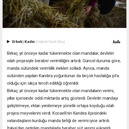
Erkek
|
Kadın
(Haberi Sesli Oku)
Birkaç yıl önceye kadar tükenmekte olan mandalar, devletin
ıslah projesiyle beraber verimliliğini artırdı. Güncel duruma göre,
manda sütündeki verimlilik inekleri solladı. Ayrıca, manda
sütünden yapılan Kandıra yoğurdunun da birçok hastalığa şifa
olduğu için sıkça tercih edildiği öğrenildi.
Birkaç yıl önceye kadar tükenmekte olan mandaların verimi,
yıllar içerisinde ciddi miktarda artış gösterdi. Devletin mandayı
geliştirmeye, ırkları yenilemeye yönelik ortaya koyduğu ıslah
projesi meyvelerini verdi. Kocaeli’nin Kandıra ilçesindeki
vatandaşların kurduğu manda birliği de verimi iyice artırdı.
İtalya’dan getirilen mandalarla beraber süt verimi yükseldi.