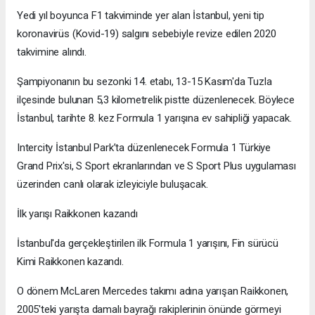
Yedi yıl boyunca F1 takviminde yer alan İstanbul, yeni tip
koronavirüs (Kovid-19) salgını sebebiyle revize edilen 2020
takvimine alındı.
Şampiyonanın bu sezonki 14. etabı, 13-15 Kasım'da Tuzla
ilçesinde bulunan 5,3 kilometrelik pistte düzenlenecek. Böylece
İstanbul, tarihte 8. kez Formula 1 yarışına ev sahipliği yapacak.
Intercity İstanbul Park’ta düzenlenecek Formula 1 Türkiye
Grand Prix'si, S Sport ekranlarından ve S Sport Plus uygulaması
üzerinden canlı olarak izleyiciyle buluşacak.
İlk yarışı Raikkonen kazandı
İstanbul'da gerçekleştirilen ilk Formula 1 yarışını, Fin sürücü
Kimi Raikkonen kazandı.
O dönem McLaren Mercedes takımı adına yarışan Raikkonen,
2005'teki yarışta damalı bayrağı rakiplerinin önünde görmeyi