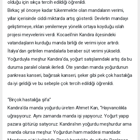
olduğu için sıkça tercih edildiği öğrenildi.
Birkaç yıl önceye kadar tükenmekte olan mandaların verimi,
yıllar içerisinde ciddi miktarda artış gösterdi. Devletin mandayı
geliştirmeye, ırkları yenilemeye yönelik ortaya koyduğu ıslah
projesi meyvelerini verdi. Kocaeli’nin Kandıra ilçesindeki
vatandaşların kurduğu manda birliği de verimi iyice artırdı.
İtalya’dan getirilen mandalarla beraber süt verimi yükseldi.
Yoğurduyla meşhur Kandıra’da, yoğurt satışlarındaki artış da bu
duruma paralel olarak ilerledi. Öte yandan manda yoğurdunun
pankreas kanseri, bağırsak kanseri, şeker gibi pek çok hastalığa
da iyi geldiği ve bu sebeple çok tercih edildiği öğrenildi.
“Birçok hastalığa şifa”
Kandıra’da manda yoğurdu üreten Ahmet Kan, “Hayvancılıkla
uğraşıyoruz. Aynı zamanda manda işi yapıyoruz. Yoğurt yapıp
pazara götürüp satıyoruz. Kandıra’nın yoğurdu meşhurdur ama
manda olursa meşhur. Yoğurdun ham maddesi mandadır.