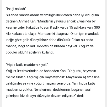
“İneği solladı”
Şu anda mandalardaki verimliliğin ineklerden daha iyi olduğuna
değinen Ahmet Kan, “Mandanın yavrusu ancak 2 yaşında bir
kesime gider. Fakat bir tosun 8 aylık ya da 15 aylıkken, yani 300
kilo karkas ete ulaşır. Mandanınki ulaşmaz. Onun için mandada
ineğe göre gelir düzeyi biraz daha düşüktür. Fakat şu anda
manda, ineği solladı. Devletin de burada payı var. Yoğurt da
popüler oldu” ifadelerini kullandı.
“Hiçbir katkı maddemiz yok”
Yoğurt üretimlerinden de bahseden Kan, “Yoğurdu, hayvanın
memesinden sağıldığı gibi kaynatıyoruz. Mayalama aşamasına
geldiğindeyse yine yoğurt mayası veriyoruz. Yani hiçbir katkı
maddemiz yoktur. Nenelerimiz, dedelerimiz bugüne nasıl
gelmişse biz de aynı düzeyde devam ediyoruz” dedi.