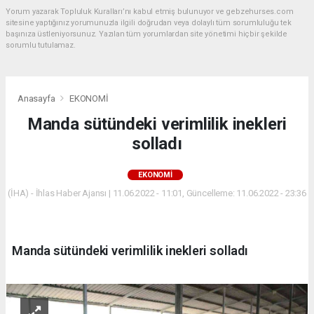
Yorum yazarak Topluluk Kuralları’nı kabul etmiş bulunuyor ve gebzehurses.com
sitesine yaptığınız yorumunuzla ilgili doğrudan veya dolaylı tüm sorumluluğu tek
başınıza üstleniyorsunuz. Yazılan tüm yorumlardan site yönetimi hiçbir şekilde
sorumlu tutulamaz.
Anasayfa
EKONOMİ
Manda sütündeki verimlilik inekleri
solladı
EKONOMİ
(İHA) - İhlas Haber Ajansı | 11.06.2022 - 11:01, Güncelleme: 11.06.2022 - 23:36
Manda sütündeki verimlilik inekleri solladı