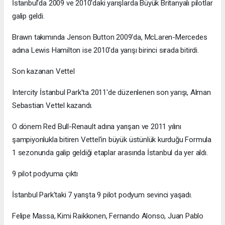
İstanbul'da 2009 ve 2010'daki yarışlarda Büyük Britanyalı pilotlar
galip geldi.
Brawn takımında Jenson Button 2009'da, McLaren-Mercedes
adına Lewis Hamilton ise 2010'da yarışı birinci sırada bitirdi.
Son kazanan Vettel
Intercity İstanbul Park'ta 2011'de düzenlenen son yarışı, Alman
Sebastian Vettel kazandı.
O dönem Red Bull-Renault adına yarışan ve 2011 yılını
şampiyonlukla bitiren Vettel'in büyük üstünlük kurduğu Formula
1 sezonunda galip geldiği etaplar arasında İstanbul da yer aldı.
9 pilot podyuma çıktı
İstanbul Park'taki 7 yarışta 9 pilot podyum sevinci yaşadı.
Felipe Massa, Kimi Raikkonen, Fernando Alonso, Juan Pablo