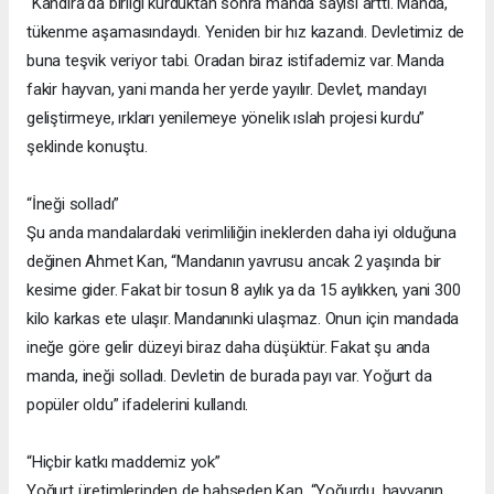
“Kandıra’da birliği kurduktan sonra manda sayısı arttı. Manda,
tükenme aşamasındaydı. Yeniden bir hız kazandı. Devletimiz de
buna teşvik veriyor tabi. Oradan biraz istifademiz var. Manda
fakir hayvan, yani manda her yerde yayılır. Devlet, mandayı
geliştirmeye, ırkları yenilemeye yönelik ıslah projesi kurdu”
şeklinde konuştu.
“İneği solladı”
Şu anda mandalardaki verimliliğin ineklerden daha iyi olduğuna
değinen Ahmet Kan, “Mandanın yavrusu ancak 2 yaşında bir
kesime gider. Fakat bir tosun 8 aylık ya da 15 aylıkken, yani 300
kilo karkas ete ulaşır. Mandanınki ulaşmaz. Onun için mandada
ineğe göre gelir düzeyi biraz daha düşüktür. Fakat şu anda
manda, ineği solladı. Devletin de burada payı var. Yoğurt da
popüler oldu” ifadelerini kullandı.
“Hiçbir katkı maddemiz yok”
Yoğurt üretimlerinden de bahseden Kan, “Yoğurdu, hayvanın