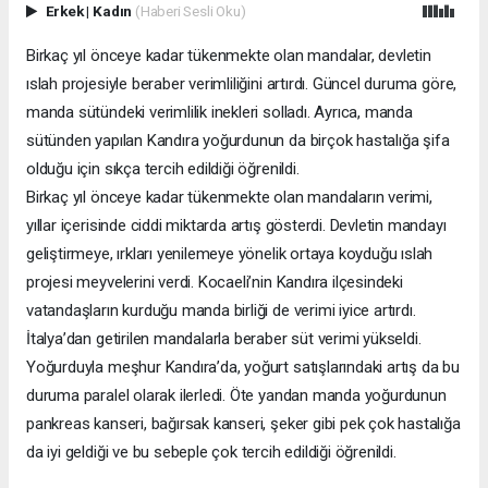
Erkek
|
Kadın
(Haberi Sesli Oku)
Birkaç yıl önceye kadar tükenmekte olan mandalar, devletin
ıslah projesiyle beraber verimliliğini artırdı. Güncel duruma göre,
manda sütündeki verimlilik inekleri solladı. Ayrıca, manda
sütünden yapılan Kandıra yoğurdunun da birçok hastalığa şifa
olduğu için sıkça tercih edildiği öğrenildi.
Birkaç yıl önceye kadar tükenmekte olan mandaların verimi,
yıllar içerisinde ciddi miktarda artış gösterdi. Devletin mandayı
geliştirmeye, ırkları yenilemeye yönelik ortaya koyduğu ıslah
projesi meyvelerini verdi. Kocaeli’nin Kandıra ilçesindeki
vatandaşların kurduğu manda birliği de verimi iyice artırdı.
İtalya’dan getirilen mandalarla beraber süt verimi yükseldi.
Yoğurduyla meşhur Kandıra’da, yoğurt satışlarındaki artış da bu
duruma paralel olarak ilerledi. Öte yandan manda yoğurdunun
pankreas kanseri, bağırsak kanseri, şeker gibi pek çok hastalığa
da iyi geldiği ve bu sebeple çok tercih edildiği öğrenildi.