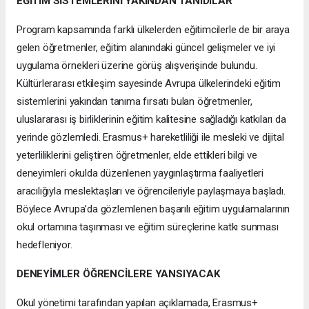
EĞİTİM SİSTEMLERİNİ YAKINDAN TANIDILAR
Program kapsamında farklı ülkelerden eğitimcilerle de bir araya
gelen öğretmenler, eğitim alanındaki güncel gelişmeler ve iyi
uygulama örnekleri üzerine görüş alışverişinde bulundu.
Kültürlerarası etkileşim sayesinde Avrupa ülkelerindeki eğitim
sistemlerini yakından tanıma fırsatı bulan öğretmenler,
uluslararası iş birliklerinin eğitim kalitesine sağladığı katkıları da
yerinde gözlemledi. Erasmus+ hareketliliği ile mesleki ve dijital
yeterliliklerini geliştiren öğretmenler, elde ettikleri bilgi ve
deneyimleri okulda düzenlenen yaygınlaştırma faaliyetleri
aracılığıyla meslektaşları ve öğrencileriyle paylaşmaya başladı.
Böylece Avrupa’da gözlemlenen başarılı eğitim uygulamalarının
okul ortamına taşınması ve eğitim süreçlerine katkı sunması
hedefleniyor.
DENEYİMLER ÖĞRENCİLERE YANSIYACAK
Okul yönetimi tarafından yapılan açıklamada, Erasmus+