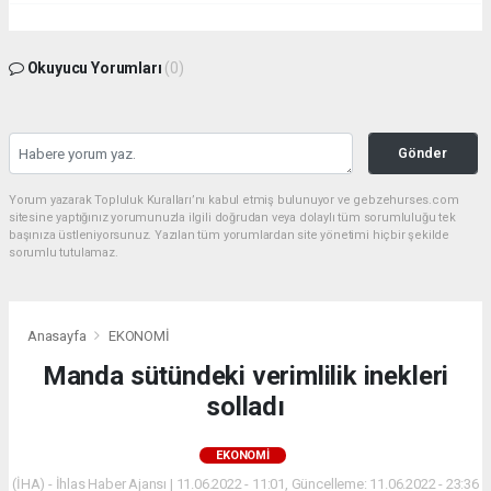
Okuyucu Yorumları
(0)
Gönder
Yorum yazarak Topluluk Kuralları’nı kabul etmiş bulunuyor ve gebzehurses.com
sitesine yaptığınız yorumunuzla ilgili doğrudan veya dolaylı tüm sorumluluğu tek
başınıza üstleniyorsunuz. Yazılan tüm yorumlardan site yönetimi hiçbir şekilde
sorumlu tutulamaz.
Anasayfa
EKONOMİ
Manda sütündeki verimlilik inekleri
solladı
EKONOMİ
(İHA) - İhlas Haber Ajansı | 11.06.2022 - 11:01, Güncelleme: 11.06.2022 - 23:36