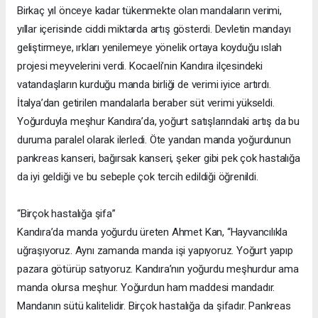
Birkaç yıl önceye kadar tükenmekte olan mandaların verimi,
yıllar içerisinde ciddi miktarda artış gösterdi. Devletin mandayı
geliştirmeye, ırkları yenilemeye yönelik ortaya koyduğu ıslah
projesi meyvelerini verdi. Kocaeli’nin Kandıra ilçesindeki
vatandaşların kurduğu manda birliği de verimi iyice artırdı.
İtalya’dan getirilen mandalarla beraber süt verimi yükseldi.
Yoğurduyla meşhur Kandıra’da, yoğurt satışlarındaki artış da bu
duruma paralel olarak ilerledi. Öte yandan manda yoğurdunun
pankreas kanseri, bağırsak kanseri, şeker gibi pek çok hastalığa
da iyi geldiği ve bu sebeple çok tercih edildiği öğrenildi.
“Birçok hastalığa şifa”
Kandıra’da manda yoğurdu üreten Ahmet Kan, “Hayvancılıkla
uğraşıyoruz. Aynı zamanda manda işi yapıyoruz. Yoğurt yapıp
pazara götürüp satıyoruz. Kandıra’nın yoğurdu meşhurdur ama
manda olursa meşhur. Yoğurdun ham maddesi mandadır.
Mandanın sütü kalitelidir. Birçok hastalığa da şifadır. Pankreas