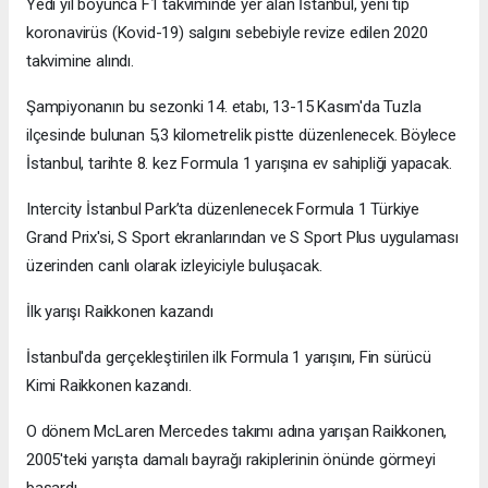
Yedi yıl boyunca F1 takviminde yer alan İstanbul, yeni tip
koronavirüs (Kovid-19) salgını sebebiyle revize edilen 2020
takvimine alındı.
Şampiyonanın bu sezonki 14. etabı, 13-15 Kasım'da Tuzla
ilçesinde bulunan 5,3 kilometrelik pistte düzenlenecek. Böylece
İstanbul, tarihte 8. kez Formula 1 yarışına ev sahipliği yapacak.
Intercity İstanbul Park’ta düzenlenecek Formula 1 Türkiye
Grand Prix'si, S Sport ekranlarından ve S Sport Plus uygulaması
üzerinden canlı olarak izleyiciyle buluşacak.
İlk yarışı Raikkonen kazandı
İstanbul'da gerçekleştirilen ilk Formula 1 yarışını, Fin sürücü
Kimi Raikkonen kazandı.
O dönem McLaren Mercedes takımı adına yarışan Raikkonen,
2005'teki yarışta damalı bayrağı rakiplerinin önünde görmeyi
başardı.