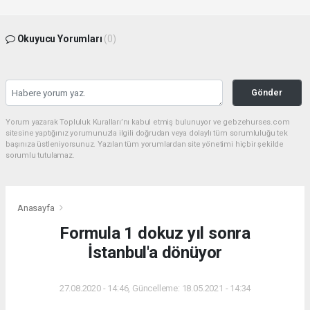
Okuyucu Yorumları
(0)
Gönder
Yorum yazarak Topluluk Kuralları’nı kabul etmiş bulunuyor ve gebzehurses.com
sitesine yaptığınız yorumunuzla ilgili doğrudan veya dolaylı tüm sorumluluğu tek
başınıza üstleniyorsunuz. Yazılan tüm yorumlardan site yönetimi hiçbir şekilde
sorumlu tutulamaz.
Anasayfa
Formula 1 dokuz yıl sonra
İstanbul'a dönüyor
27.08.2020 - 14:46, Güncelleme: 18.05.2021 - 14:34