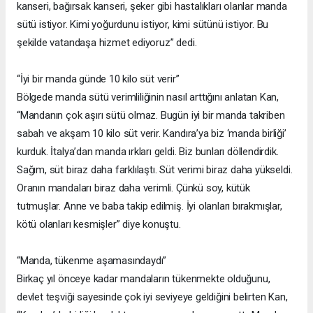
kanseri, bağırsak kanseri, şeker gibi hastalıkları olanlar manda
sütü istiyor. Kimi yoğurdunu istiyor, kimi sütünü istiyor. Bu
şekilde vatandaşa hizmet ediyoruz” dedi.
“İyi bir manda günde 10 kilo süt verir”
Bölgede manda sütü verimliliğinin nasıl arttığını anlatan Kan,
“Mandanın çok aşırı sütü olmaz. Bugün iyi bir manda takriben
sabah ve akşam 10 kilo süt verir. Kandıra’ya biz ‘manda birliği’
kurduk. İtalya’dan manda ırkları geldi. Biz bunları döllendirdik.
Sağım, süt biraz daha farklılaştı. Süt verimi biraz daha yükseldi.
Oranın mandaları biraz daha verimli. Çünkü soy, kütük
tutmuşlar. Anne ve baba takip edilmiş. İyi olanları bırakmışlar,
kötü olanları kesmişler” diye konuştu.
“Manda, tükenme aşamasındaydı”
Birkaç yıl önceye kadar mandaların tükenmekte olduğunu,
devlet teşviği sayesinde çok iyi seviyeye geldiğini belirten Kan,