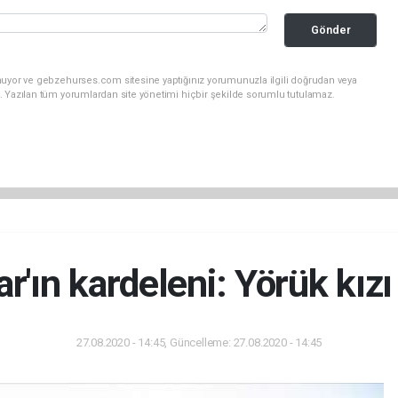
Gönder
nuyor ve gebzehurses.com sitesine yaptığınız yorumunuzla ilgili doğrudan veya
. Yazılan tüm yorumlardan site yönetimi hiçbir şekilde sorumlu tutulamaz.
ar'ın kardeleni: Yörük kız
27.08.2020 - 14:45, Güncelleme: 27.08.2020 - 14:45