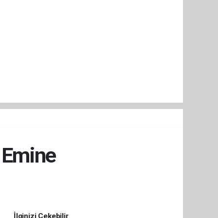
ı Emine
İlginizi Çekebilir