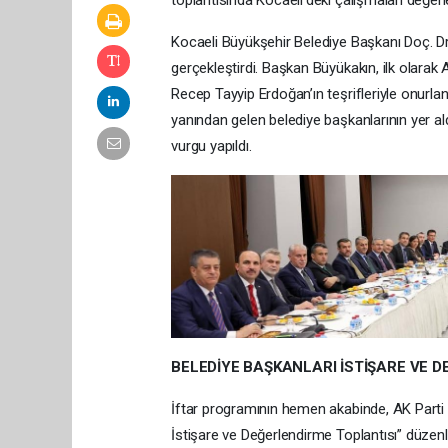
toplantısında Kocaeli’deki çalışmaları değerle
Kocaeli Büyükşehir Belediye Başkanı Doç. Dr
gerçekleştirdi. Başkan Büyükakın, ilk olar
Recep Tayyip Erdoğan’ın teşrifleriyle onurland
yanından gelen belediye başkanlarının yer ald
vurgu yapıldı.
BELEDİYE BAŞKANLARI İSTİŞARE VE 
İftar programının hemen akabinde, AK Parti
İstişare ve Değerlendirme Toplantısı” düzenl