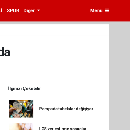
İ
SPOR
Diğer
Menü
da
İlginizi Çekebilir
Pompada tabelalar değişiyor
LGS yerleştirme sonuçları