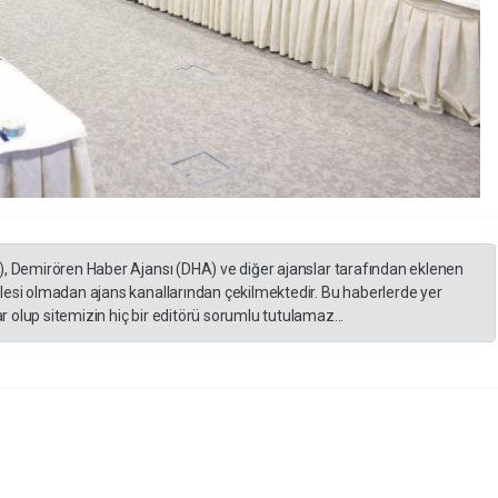
), Demirören Haber Ajansı (DHA) ve diğer ajanslar tarafından eklenen
lesi olmadan ajans kanallarından çekilmektedir. Bu haberlerde yer
 olup sitemizin hiç bir editörü sorumlu tutulamaz...