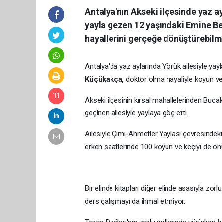
Antalya'nın Akseki ilçesinde yaz a
yayla gezen 12 yaşındaki Emine Be
hayallerini gerçeğe dönüştürebilme
Antalya'da yaz aylarında Yörük ailesiyle yay
Küçükakça,
doktor olma hayaliyle koyun ve 
Akseki ilçesinin kırsal mahallelerinden Buca
geçinen ailesiyle yaylaya göç etti.
Ailesiyle Çimi-Ahmetler Yaylası çevresindek
erken saatlerinde 100 koyun ve keçiyi de önün
Bir elinde kitapları diğer elinde asasıyla zo
ders çalışmayı da ihmal etmiyor.
Toros Dağları'nın zorlu yollarında yürürken