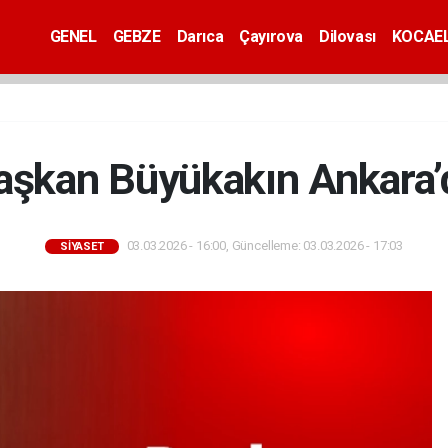
GENEL
GEBZE
Darıca
Çayırova
Dilovası
KOCAEL
aşkan Büyükakın Ankara’
03.03.2026 - 16:00, Güncelleme: 03.03.2026 - 17:03
SİYASET