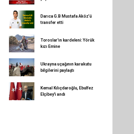
Darıca G.B Mustafa Aköz’ü
transfer etti
Toroslar'ın kardeleni: Yörük
kızı Emine
Ukrayna uçağının karakutu
bilgilerini paylaştı
Kemal Kılıçdaroğlu, Ebulfez
Elçibey'i andı