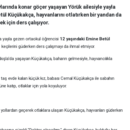
ylarında konar göçer yaşayan Yörük ailesiyle yayla
tül Küçükakça, hayvanlarını otlatırken bir yandan da
k için ders çalışıyor.
la yayla gezen ortaokul öğrencisi
12 yaşındaki Emine Betül
keçilerini güderken ders çalışmayı da ihmal etmiyor.
kkışla'da yaşayan Küçükakça, baharın gelmesiyle, hayvancılıkla
i taş evde kalan küçük kız, babası Cemal Küçükakça ile sabahın
e katıp, otlaklar için yola koyuluyor.
rlu yollardan geçerek otlaklara ulaşan Küçükakça, hayvanları güderken
 babasına sürekli "Doktor olacağım." diyen Küçükakça, bulduğu her