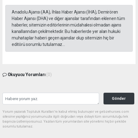
Anadolu Ajansı (AA), İhlas Haber Ajansı (İHA), Demirören
Haber Ajansı (DHA) ve diğer ajanslar tarafından eklenen tüm
haberler, sitemizin editörlerinin müdahalesi olmadan ajans
kanallarından çekilmektedir. Bu haberlerde yer alan hukuki
muhataplar haberi geçen ajanslar olup sitemizin hiç bir
editörü sorumlu tutulamaz...
Okuyucu Yorumları
(0)
Gönder
Yorum yazarak Topluluk Kuralları’nı kabul etmiş bulunuyor ve gebzehurses.com
sitesine yaptığınız yorumunuzla ilgili doğrudan veya dolaylı tüm sorumluluğu tek
başınıza üstleniyorsunuz. Yazılan tüm yorumlardan site yönetimi hiçbir şekilde
sorumlu tutulamaz.