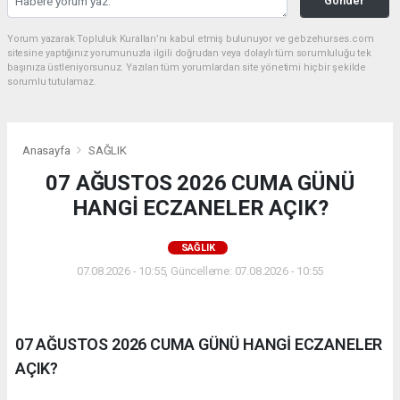
Gönder
Yorum yazarak Topluluk Kuralları’nı kabul etmiş bulunuyor ve gebzehurses.com
sitesine yaptığınız yorumunuzla ilgili doğrudan veya dolaylı tüm sorumluluğu tek
başınıza üstleniyorsunuz. Yazılan tüm yorumlardan site yönetimi hiçbir şekilde
sorumlu tutulamaz.
Anasayfa
SAĞLIK
07 AĞUSTOS 2026 CUMA GÜNÜ
HANGİ ECZANELER AÇIK?
SAĞLIK
07.08.2026 - 10:55, Güncelleme: 07.08.2026 - 10:55
07 AĞUSTOS 2026 CUMA GÜNÜ HANGİ ECZANELER
AÇIK?