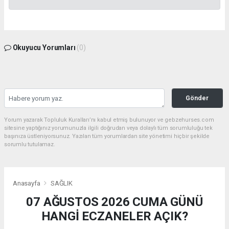
Okuyucu Yorumları
(0)
Gönder
Yorum yazarak Topluluk Kuralları’nı kabul etmiş bulunuyor ve gebzehurses.com
sitesine yaptığınız yorumunuzla ilgili doğrudan veya dolaylı tüm sorumluluğu tek
başınıza üstleniyorsunuz. Yazılan tüm yorumlardan site yönetimi hiçbir şekilde
sorumlu tutulamaz.
Anasayfa
SAĞLIK
07 AĞUSTOS 2026 CUMA GÜNÜ
HANGİ ECZANELER AÇIK?