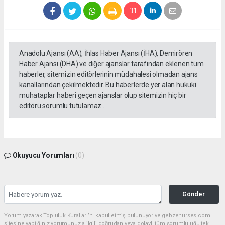
Anadolu Ajansı (AA), İhlas Haber Ajansı (İHA), Demirören
Haber Ajansı (DHA) ve diğer ajanslar tarafından eklenen tüm
haberler, sitemizin editörlerinin müdahalesi olmadan ajans
kanallarından çekilmektedir. Bu haberlerde yer alan hukuki
muhataplar haberi geçen ajanslar olup sitemizin hiç bir
editörü sorumlu tutulamaz...
Okuyucu Yorumları
(0)
Gönder
Yorum yazarak Topluluk Kuralları’nı kabul etmiş bulunuyor ve gebzehurses.com
sitesine yaptığınız yorumunuzla ilgili doğrudan veya dolaylı tüm sorumluluğu tek