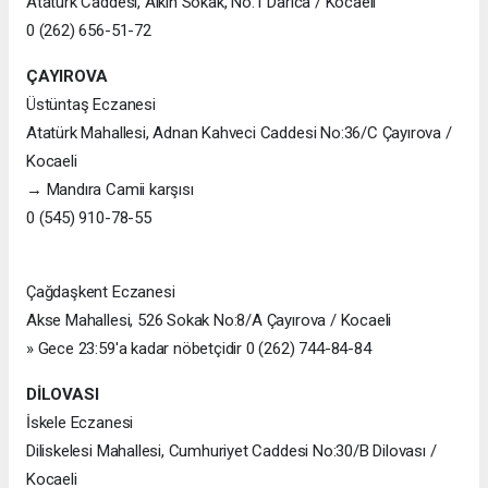
Atatürk Caddesi, Alkın Sokak, No:1 Darıca / Kocaeli
0 (262) 656-51-72
ÇAYIROVA
Üstüntaş Eczanesi
Atatürk Mahallesi, Adnan Kahveci Caddesi No:36/C Çayırova /
Kocaeli
→ Mandıra Camii karşısı
0 (545) 910-78-55
Çağdaşkent Eczanesi
Akse Mahallesi, 526 Sokak No:8/A Çayırova / Kocaeli
» Gece 23:59'a kadar nöbetçidir 0 (262) 744-84-84
DİLOVASI
İskele Eczanesi
Diliskelesi Mahallesi, Cumhuriyet Caddesi No:30/B Dilovası /
Kocaeli