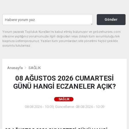
Gönder
Yorum yazarak Topluluk Kuralları’nı kabul etmiş bulunuyor ve gebzehurses.com
sitesine yaptığınız yorumunuzla ilgili doğrudan veya dolaylı tüm sorumluluğu tek
başınıza üstleniyorsunuz. Yazılan tüm yorumlardan site yönetimi hiçbir şekilde
sorumlu tutulamaz.
Anasayfa
SAĞLIK
08 AĞUSTOS 2026 CUMARTESİ
GÜNÜ HANGİ ECZANELER AÇIK?
SAĞLIK
08.08.2026 - 10:09, Güncelleme: 08.08.2026 - 10:09