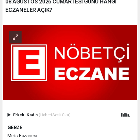
08 AĞUSTOS 2026 CUMARTESİ GÜNÜ HANGİ
ECZANELER AÇIK?
Erkek
|
Kadın
(Haberi Sesli Oku)
GEBZE
Melis Eczanesi