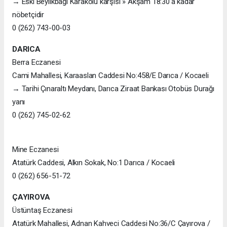
→ Eski Beylikbağı Karakolu karşısı » Akşam 18:30'a kadar
nöbetçidir
0 (262) 743-00-03
DARICA
Berra Eczanesi
Cami Mahallesi, Karaaslan Caddesi No:458/E Darıca / Kocaeli
→ Tarihi Çınaraltı Meydanı, Darıca Ziraat Bankası Otobüs Durağı
yanı
0 (262) 745-02-62
Mine Eczanesi
Atatürk Caddesi, Alkın Sokak, No:1 Darıca / Kocaeli
0 (262) 656-51-72
ÇAYIROVA
Üstüntaş Eczanesi
Atatürk Mahallesi, Adnan Kahveci Caddesi No:36/C Çayırova /