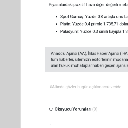
Piyasalardaki pozitif hava diğer değerli meta
Spot Gümüş: Yüzde 0,8 artışla ons ba
Platin: Yüzde 0,4 primle 1.735,71 dolara
Paladyum: Yüzde 0,3 sınırlı kayıpla 1.3
Anadolu Ajansı (AA), İhlas Haber Ajansı (İHA
tüm haberler, sitemizin editörlerinin müdaha
alan hukuki muhataplar haberi geçen ajanslar
#Altında gözler bugün açıklanacak veride
Okuyucu Yorumları
(0)