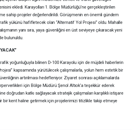
isini ekledi. Karayolları 1. Bölge Müdürlüğü’ne gerçekleştirilen
 öneme sahip projeler değerlendirildi. Görüşmenin en önemli gündem
trafik yükünü hafifletecek olan “Alternatif Yol Projesi” oldu. Mahalle
alışmanın yanı sıra, yaya güvenliğini en üst seviyeye çıkaracak yeni
nde bulunuldu.
AYACAK”
afik yoğunluğuyla bilinen D-100 Karayolu için de müjdeli haberlerin
Projesi” kapsamında yürütülecek çalışmalarla, yolun hem estetik bir
liğinin artırılması hedefleniyor. Ziyaret sonrası açıklamalarda
rverlikleri için Bölge Müdürü Şenol Altıok’a teşekkür ederek
ine doğrudan katkı sağlayacak stratejik çalışmaları karşılıklı istişare
lir bir kent haline getirmek için projelerimizi titizlikle takip etmeye