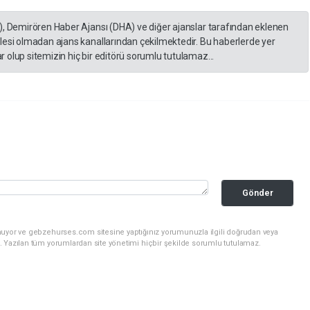
), Demirören Haber Ajansı (DHA) ve diğer ajanslar tarafından eklenen
lesi olmadan ajans kanallarından çekilmektedir. Bu haberlerde yer
 olup sitemizin hiç bir editörü sorumlu tutulamaz...
Gönder
nuyor ve gebzehurses.com sitesine yaptığınız yorumunuzla ilgili doğrudan veya
. Yazılan tüm yorumlardan site yönetimi hiçbir şekilde sorumlu tutulamaz.