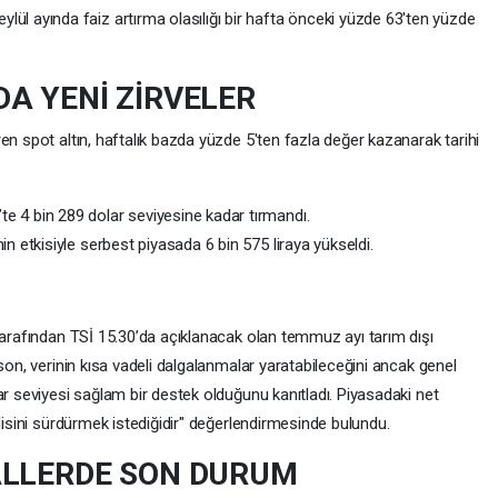
lül ayında faiz artırma olasılığı bir hafta önceki yüzde 63'ten yüzde
A YENİ ZİRVELER
en spot altın, haftalık bazda yüzde 5'ten fazla değer kazanarak tarihi
te 4 bin 289 dolar seviyesine kadar tırmandı.
nin etkisiyle serbest piyasada 6 bin 575 liraya yükseldi.
tarafından TSİ 15.30’da açıklanacak olan temmuz ayı tarım dışı
son, verinin kısa vadeli dalgalanmalar yaratabileceğini ancak genel
ar seviyesi sağlam bir destek olduğunu kanıtladı. Piyasadaki net
lisini sürdürmek istediğidir" değerlendirmesinde bulundu.
ALLERDE SON DURUM