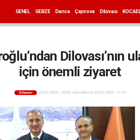
GENEL
GEBZE
Darıca
Çayırova
Dilovası
KOCAEL
ğlu’ndan Dilovası’nın ula
için önemli ziyaret
29.01.2026 - 10:30, Güncelleme: 29.01.2026 - 11:19
Dilovası