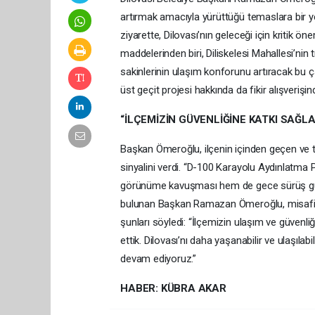
artırmak amacıyla yürüttüğü temaslara bir yen
ziyarette, Dilovası’nın geleceği için kritik
maddelerinden biri, Diliskelesi Mahallesi’nin 
sakinlerinin ulaşım konforunu artıracak bu ç
üst geçit projesi hakkında da fikir alışverişi
“İLÇEMİZİN GÜVENLİĞİNE KATKI SAĞL
Başkan Ömeroğlu, ilçenin içinden geçen ve tr
sinyalini verdi. “D-100 Karayolu Aydınlatma 
görünüme kavuşması hem de gece sürüş güven
bulunan Başkan Ramazan Ömeroğlu, misafirpe
şunları söyledi: “İlçemizin ulaşım ve güvenliğ
ettik. Dilovası’nı daha yaşanabilir ve ulaşılabi
devam ediyoruz.”
HABER: KÜBRA AKAR