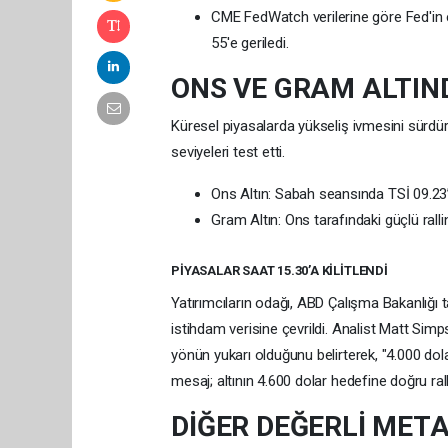
CME FedWatch verilerine göre Fed'in ey
55'e geriledi.
ONS VE GRAM ALTIND
Küresel piyasalarda yükseliş ivmesini sürdür
seviyeleri test etti.
Ons Altın: Sabah seansında TSİ 09.23’
Gram Altın: Ons tarafındaki güçlü ralli
PİYASALAR SAAT 15.30’A KİLİTLENDİ
Yatırımcıların odağı, ABD Çalışma Bakanlığı 
istihdam verisine çevrildi. Analist Matt Simp
yönün yukarı olduğunu belirterek, "4.000 dol
mesaj; altının 4.600 dolar hedefine doğru ral
DİĞER DEĞERLİ MET