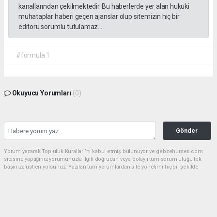
kanallarından çekilmektedir. Bu haberlerde yer alan hukuki
muhataplar haberi geçen ajanslar olup sitemizin hiç bir
editörü sorumlu tutulamaz...
#formula 1
Okuyucu Yorumları
(0)
Gönder
Yorum yazarak Topluluk Kuralları’nı kabul etmiş bulunuyor ve gebzehurses.com
sitesine yaptığınız yorumunuzla ilgili doğrudan veya dolaylı tüm sorumluluğu tek
başınıza üstleniyorsunuz. Yazılan tüm yorumlardan site yönetimi hiçbir şekilde
sorumlu tutulamaz.