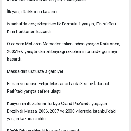
İlk yarışı Raikkonen kazandı
İstanbul'da gerçekleştirilen ilk Formula 1 yarışını, Fin sürücü
Kimi Raikkonen kazandı.
O dönem McLaren Mercedes takımı adına yarışan Raikkonen,
2005'teki yarışta damalı bayrağı rakiplerinin önünde görmeyi
başardı.
Massa'dan üst üste 3 galibiyet
Ferrari sürücüsü Felipe Massa, art arda 3 sene İstanbul
Park'taki yarışta zafere ulaştı.
Kariyerinin ilk zaferini Türkiye Grand Prix'sinde yaşayan
Brezilyalı Massa, 2006, 2007 ve 2008 yıllarında İstanbul'daki
yarışın kazananı oldu.
Büyük Britanyalılar iki kez zafere uzandı