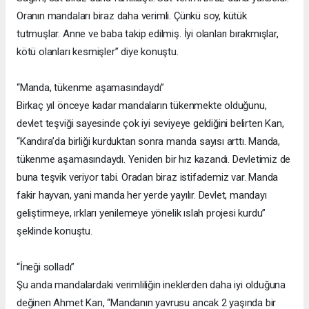
Oranın mandaları biraz daha verimli. Çünkü soy, kütük
tutmuşlar. Anne ve baba takip edilmiş. İyi olanları bırakmışlar,
kötü olanları kesmişler” diye konuştu.
“Manda, tükenme aşamasındaydı”
Birkaç yıl önceye kadar mandaların tükenmekte olduğunu,
devlet teşviği sayesinde çok iyi seviyeye geldiğini belirten Kan,
“Kandıra’da birliği kurduktan sonra manda sayısı arttı. Manda,
tükenme aşamasındaydı. Yeniden bir hız kazandı. Devletimiz de
buna teşvik veriyor tabi. Oradan biraz istifademiz var. Manda
fakir hayvan, yani manda her yerde yayılır. Devlet, mandayı
geliştirmeye, ırkları yenilemeye yönelik ıslah projesi kurdu”
şeklinde konuştu.
“İneği solladı”
Şu anda mandalardaki verimliliğin ineklerden daha iyi olduğuna
değinen Ahmet Kan, “Mandanın yavrusu ancak 2 yaşında bir