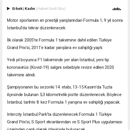
Erkek
|
Kadın
(Haberi Sesli Oku)
Motor sporlarının en prestijli yarışlarından Formula 1, 9 yıl sonra
İstanbul'da tekrar düzenlenecek.
İlk olarak 2005'te Formula 1 takvimine dahil edilen Türkiye
Grand Prix'si, 2011'e kadar yarışlara ev sahipliği yaptı.
Yedi yıl boyunca F1 takviminde yer alan İstanbul, yeni tip
koronavirüs (Kovid-19) salgını sebebiyle revize edilen 2020
takvimine alındı.
Şampiyonanın bu sezonki 14. etabı, 13-15 Kasım'da Tuzla
ilçesinde bulunan 5,3 kilometrelik pistte düzenlenecek. Böylece
İstanbul, tarihte 8. kez Formula 1 yarışına ev sahipliği yapacak.
Intercity İstanbul Park’ta düzenlenecek Formula 1 Türkiye
Grand Prix'si, S Sport ekranlarından ve S Sport Plus uygulaması
üzerinden canlı olarak izleyiciyle buluşacak.