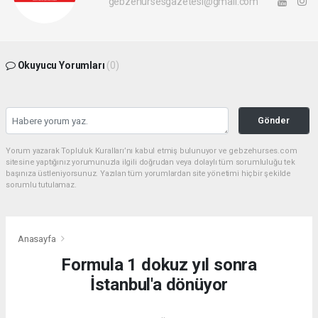
gebzehursesgazetesi@gmail.com
Okuyucu Yorumları
(0)
Gönder
Yorum yazarak Topluluk Kuralları’nı kabul etmiş bulunuyor ve gebzehurses.com
sitesine yaptığınız yorumunuzla ilgili doğrudan veya dolaylı tüm sorumluluğu tek
başınıza üstleniyorsunuz. Yazılan tüm yorumlardan site yönetimi hiçbir şekilde
sorumlu tutulamaz.
Anasayfa
Formula 1 dokuz yıl sonra
İstanbul'a dönüyor