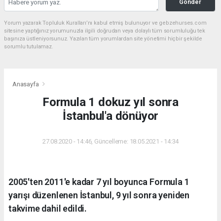
Gönder
Yorum yazarak Topluluk Kuralları’nı kabul etmiş bulunuyor ve gebzehurses.com
sitesine yaptığınız yorumunuzla ilgili doğrudan veya dolaylı tüm sorumluluğu tek
başınıza üstleniyorsunuz. Yazılan tüm yorumlardan site yönetimi hiçbir şekilde
sorumlu tutulamaz.
Anasayfa
Formula 1 dokuz yıl sonra
İstanbul'a dönüyor
27.08.2020 - 14:46, Güncelleme: 18.05.2021 - 14:34
2005'ten 2011'e kadar 7 yıl boyunca Formula 1
yarışı düzenlenen İstanbul, 9 yıl sonra yeniden
takvime dahil edildi.