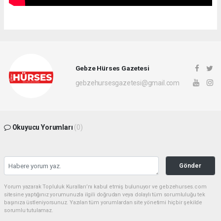
Gebze Hürses Gazetesi
gebzehursesgazetesi@gmail.com
Okuyucu Yorumları
(0)
Gönder
Yorum yazarak Topluluk Kuralları’nı kabul etmiş bulunuyor ve gebzehurses.com
sitesine yaptığınız yorumunuzla ilgili doğrudan veya dolaylı tüm sorumluluğu tek
başınıza üstleniyorsunuz. Yazılan tüm yorumlardan site yönetimi hiçbir şekilde
sorumlu tutulamaz.