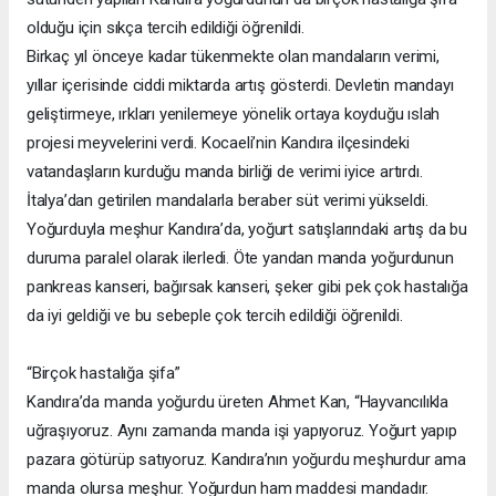
olduğu için sıkça tercih edildiği öğrenildi.
Birkaç yıl önceye kadar tükenmekte olan mandaların verimi,
yıllar içerisinde ciddi miktarda artış gösterdi. Devletin mandayı
geliştirmeye, ırkları yenilemeye yönelik ortaya koyduğu ıslah
projesi meyvelerini verdi. Kocaeli’nin Kandıra ilçesindeki
vatandaşların kurduğu manda birliği de verimi iyice artırdı.
İtalya’dan getirilen mandalarla beraber süt verimi yükseldi.
Yoğurduyla meşhur Kandıra’da, yoğurt satışlarındaki artış da bu
duruma paralel olarak ilerledi. Öte yandan manda yoğurdunun
pankreas kanseri, bağırsak kanseri, şeker gibi pek çok hastalığa
da iyi geldiği ve bu sebeple çok tercih edildiği öğrenildi.
“Birçok hastalığa şifa”
Kandıra’da manda yoğurdu üreten Ahmet Kan, “Hayvancılıkla
uğraşıyoruz. Aynı zamanda manda işi yapıyoruz. Yoğurt yapıp
pazara götürüp satıyoruz. Kandıra’nın yoğurdu meşhurdur ama
manda olursa meşhur. Yoğurdun ham maddesi mandadır.