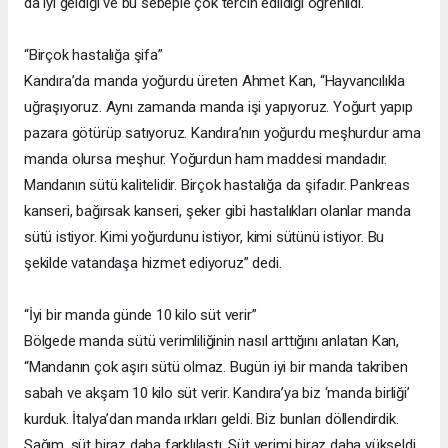
da iyi geldiği ve bu sebeple çok tercih edildiği öğrenildi.
“Birçok hastalığa şifa”
Kandıra’da manda yoğurdu üreten Ahmet Kan, “Hayvancılıkla
uğraşıyoruz. Aynı zamanda manda işi yapıyoruz. Yoğurt yapıp
pazara götürüp satıyoruz. Kandıra’nın yoğurdu meşhurdur ama
manda olursa meşhur. Yoğurdun ham maddesi mandadır.
Mandanın sütü kalitelidir. Birçok hastalığa da şifadır. Pankreas
kanseri, bağırsak kanseri, şeker gibi hastalıkları olanlar manda
sütü istiyor. Kimi yoğurdunu istiyor, kimi sütünü istiyor. Bu
şekilde vatandaşa hizmet ediyoruz” dedi.
“İyi bir manda günde 10 kilo süt verir”
Bölgede manda sütü verimliliğinin nasıl arttığını anlatan Kan,
“Mandanın çok aşırı sütü olmaz. Bugün iyi bir manda takriben
sabah ve akşam 10 kilo süt verir. Kandıra’ya biz ‘manda birliği’
kurduk. İtalya’dan manda ırkları geldi. Biz bunları döllendirdik.
Sağım, süt biraz daha farklılaştı. Süt verimi biraz daha yükseldi.