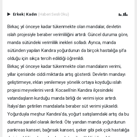
Erkek
|
Kadın
(Haberi Sesli Oku)
Birkaç yıl önceye kadar tükenmekte olan mandalar, devletin
ıslah projesiyle beraber verimliliğini artırdı. Güncel duruma göre,
manda sütündeki verimlilik inekleri solladı. Ayrıca, manda
sütünden yapılan Kandıra yoğurdunun da birçok hastalığa şifa
olduğu için sıkça tercih edildiği öğrenildi.
Birkaç yıl önceye kadar tükenmekte olan mandaların verimi,
yıllar içerisinde ciddi miktarda artış gösterdi. Devletin mandayı
geliştirmeye, ırkları yenilemeye yönelik ortaya koyduğu ıslah
projesi meyvelerini verdi. Kocaeli’nin Kandıra ilçesindeki
vatandaşların kurduğu manda birliği de verimi iyice artırdı.
İtalya’dan getirilen mandalarla beraber süt verimi yükseldi.
Yoğurduyla meşhur Kandıra’da, yoğurt satışlarındaki artış da bu
duruma paralel olarak ilerledi. Öte yandan manda yoğurdunun
pankreas kanseri, bağırsak kanseri, şeker gibi pek çok hastalığa