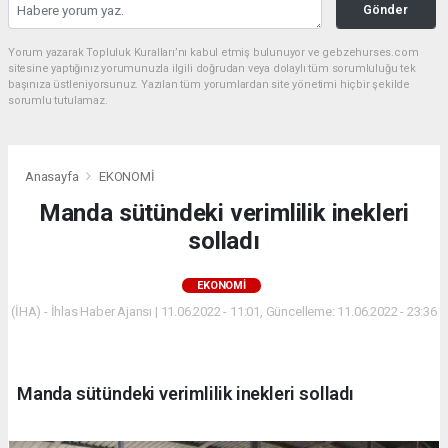
Gönder
Yorum yazarak Topluluk Kuralları’nı kabul etmiş bulunuyor ve gebzehurses.com
sitesine yaptığınız yorumunuzla ilgili doğrudan veya dolaylı tüm sorumluluğu tek
başınıza üstleniyorsunuz. Yazılan tüm yorumlardan site yönetimi hiçbir şekilde
sorumlu tutulamaz.
Anasayfa
EKONOMİ
Manda sütündeki verimlilik inekleri
solladı
EKONOMİ
(İHA) - İhlas Haber Ajansı | 11.06.2022 - 11:01, Güncelleme: 11.06.2022 - 23:36
Manda sütündeki verimlilik inekleri solladı