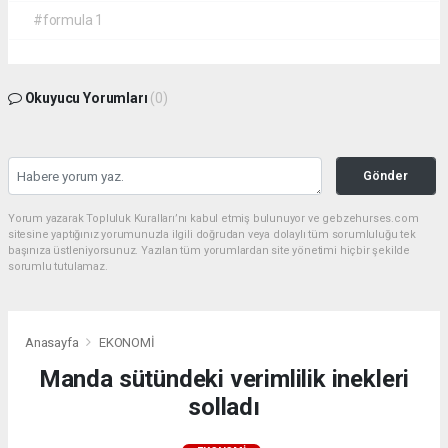
#formula 1
Okuyucu Yorumları
(0)
Gönder
Yorum yazarak Topluluk Kuralları’nı kabul etmiş bulunuyor ve gebzehurses.com
sitesine yaptığınız yorumunuzla ilgili doğrudan veya dolaylı tüm sorumluluğu tek
başınıza üstleniyorsunuz. Yazılan tüm yorumlardan site yönetimi hiçbir şekilde
sorumlu tutulamaz.
Anasayfa
EKONOMİ
Manda sütündeki verimlilik inekleri
solladı