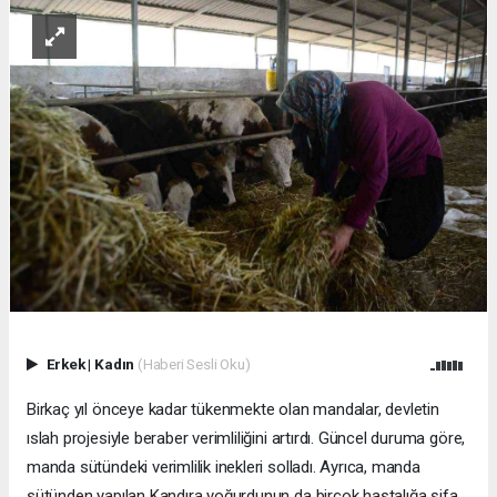
Erkek
|
Kadın
(Haberi Sesli Oku)
Birkaç yıl önceye kadar tükenmekte olan mandalar, devletin
ıslah projesiyle beraber verimliliğini artırdı. Güncel duruma göre,
manda sütündeki verimlilik inekleri solladı. Ayrıca, manda
sütünden yapılan Kandıra yoğurdunun da birçok hastalığa şifa