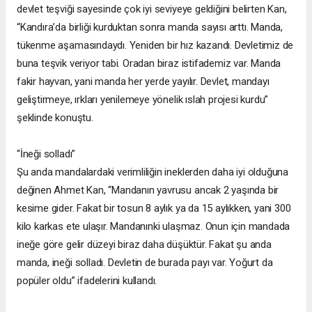
devlet teşviği sayesinde çok iyi seviyeye geldiğini belirten Kan,
“Kandıra’da birliği kurduktan sonra manda sayısı arttı. Manda,
tükenme aşamasındaydı. Yeniden bir hız kazandı. Devletimiz de
buna teşvik veriyor tabi. Oradan biraz istifademiz var. Manda
fakir hayvan, yani manda her yerde yayılır. Devlet, mandayı
geliştirmeye, ırkları yenilemeye yönelik ıslah projesi kurdu”
şeklinde konuştu.
“İneği solladı”
Şu anda mandalardaki verimliliğin ineklerden daha iyi olduğuna
değinen Ahmet Kan, “Mandanın yavrusu ancak 2 yaşında bir
kesime gider. Fakat bir tosun 8 aylık ya da 15 aylıkken, yani 300
kilo karkas ete ulaşır. Mandanınki ulaşmaz. Onun için mandada
ineğe göre gelir düzeyi biraz daha düşüktür. Fakat şu anda
manda, ineği solladı. Devletin de burada payı var. Yoğurt da
popüler oldu” ifadelerini kullandı.