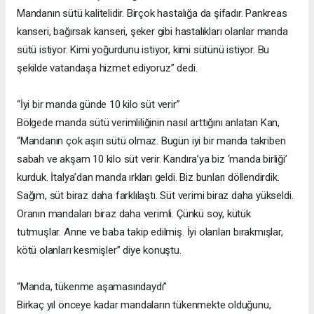
Mandanın sütü kalitelidir. Birçok hastalığa da şifadır. Pankreas
kanseri, bağırsak kanseri, şeker gibi hastalıkları olanlar manda
sütü istiyor. Kimi yoğurdunu istiyor, kimi sütünü istiyor. Bu
şekilde vatandaşa hizmet ediyoruz” dedi.
“İyi bir manda günde 10 kilo süt verir”
Bölgede manda sütü verimliliğinin nasıl arttığını anlatan Kan,
“Mandanın çok aşırı sütü olmaz. Bugün iyi bir manda takriben
sabah ve akşam 10 kilo süt verir. Kandıra’ya biz ‘manda birliği’
kurduk. İtalya’dan manda ırkları geldi. Biz bunları döllendirdik.
Sağım, süt biraz daha farklılaştı. Süt verimi biraz daha yükseldi.
Oranın mandaları biraz daha verimli. Çünkü soy, kütük
tutmuşlar. Anne ve baba takip edilmiş. İyi olanları bırakmışlar,
kötü olanları kesmişler” diye konuştu.
“Manda, tükenme aşamasındaydı”
Birkaç yıl önceye kadar mandaların tükenmekte olduğunu,