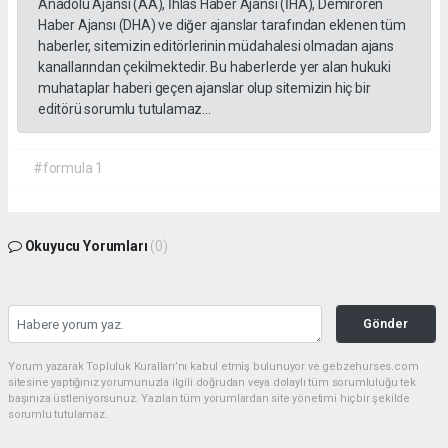
Anadolu Ajansı (AA), İhlas Haber Ajansı (İHA), Demirören
Haber Ajansı (DHA) ve diğer ajanslar tarafından eklenen tüm
haberler, sitemizin editörlerinin müdahalesi olmadan ajans
kanallarından çekilmektedir. Bu haberlerde yer alan hukuki
muhataplar haberi geçen ajanslar olup sitemizin hiç bir
editörü sorumlu tutulamaz...
#formula 1
Okuyucu Yorumları
(0)
Gönder
Yorum yazarak Topluluk Kuralları’nı kabul etmiş bulunuyor ve gebzehurses.com
sitesine yaptığınız yorumunuzla ilgili doğrudan veya dolaylı tüm sorumluluğu tek
başınıza üstleniyorsunuz. Yazılan tüm yorumlardan site yönetimi hiçbir şekilde
sorumlu tutulamaz.