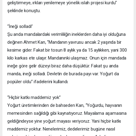
geliştirmeye, ırkları yenilemeye yönelik ıslah projesi kurdu”
şeklinde konuştu.
“İneği solladı”
Şu anda mandalardaki verimliliğin ineklerden daha iyi olduğuna
değinen Ahmet Kan, “Mandanın yavrusu ancak 2 yaşında bir
kesime gider. Fakat bir tosun 8 aylık ya da 15 aylıkken, yani 300
kilo karkas ete ulaşır. Mandanınki ulaşmaz. Onun için mandada
ineğe göre gelir düzeyi biraz daha düşüktür. Fakat şu anda
manda, ineği solladı. Devletin de burada payı var. Yoğurt da
popüler oldu” ifadelerini kullandı.
“Hiçbir katkı maddemiz yok”
Yoğurt üretimlerinden de bahseden Kan, “Yoğurdu, hayvanın
memesinden sağıldığı gibi kaynatıyoruz. Mayalama aşamasına
geldiğindeyse yine yoğurt mayası veriyoruz. Yani hiçbir katkı
maddemiz yoktur. Nenelerimiz, dedelerimiz bugüne nasıl