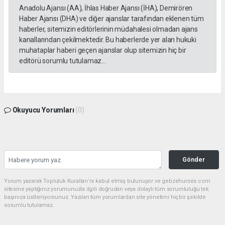
Anadolu Ajansı (AA), İhlas Haber Ajansı (İHA), Demirören
Haber Ajansı (DHA) ve diğer ajanslar tarafından eklenen tüm
haberler, sitemizin editörlerinin müdahalesi olmadan ajans
kanallarından çekilmektedir. Bu haberlerde yer alan hukuki
muhataplar haberi geçen ajanslar olup sitemizin hiç bir
editörü sorumlu tutulamaz...
Okuyucu Yorumları
(0)
Gönder
Yorum yazarak Topluluk Kuralları’nı kabul etmiş bulunuyor ve gebzehurses.com
sitesine yaptığınız yorumunuzla ilgili doğrudan veya dolaylı tüm sorumluluğu tek
başınıza üstleniyorsunuz. Yazılan tüm yorumlardan site yönetimi hiçbir şekilde
sorumlu tutulamaz.