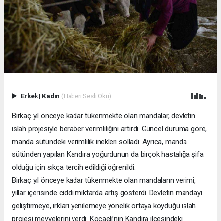
Erkek
|
Kadın
(Haberi Sesli Oku)
Birkaç yıl önceye kadar tükenmekte olan mandalar, devletin
ıslah projesiyle beraber verimliliğini artırdı. Güncel duruma göre,
manda sütündeki verimlilik inekleri solladı. Ayrıca, manda
sütünden yapılan Kandıra yoğurdunun da birçok hastalığa şifa
olduğu için sıkça tercih edildiği öğrenildi.
Birkaç yıl önceye kadar tükenmekte olan mandaların verimi,
yıllar içerisinde ciddi miktarda artış gösterdi. Devletin mandayı
geliştirmeye, ırkları yenilemeye yönelik ortaya koyduğu ıslah
projesi meyvelerini verdi. Kocaeli’nin Kandıra ilçesindeki