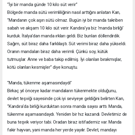
“İyi bir manda günde 10 kilo süt verir”
Bölgede manda sütü verimliliğinin nasıl arttığını anlatan Kan,
“Mandanın çok aşırı sütü olmaz. Bugün iyi bir manda takriben
sabah ve akşam 10 kilo süt verir. Kandıra’ya biz ‘manda birliği’
kurduk. İtalya’dan manda ırkları geldi. Biz bunları döllendirdik.
Sağım, süt biraz daha farklılaştı. Süt verimi biraz daha yükseldi.
Oranın mandaları biraz daha verimli. Çünkü soy, kütük
tutmuşlar. Anne ve baba takip edilmiş. İyi olanları bırakmışlar,
kötü olanları kesmişler” diye konuştu.
“Manda, tükenme aşamasındaydı”
Birkaç yıl önceye kadar mandaların tükenmekte olduğunu,
devlet teşviği sayesinde çok iyi seviyeye geldiğini belirten Kan,
“Kandıra’da birliği kurduktan sonra manda sayısı arttı. Manda,
tükenme aşamasındaydı. Yeniden bir hız kazandı. Devletimiz de
buna teşvik veriyor tabi. Oradan biraz istifademiz var. Manda
fakir hayvan, yani manda her yerde yayılır. Devlet, mandayı