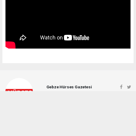
Gebze Hürses Gazetesi
gebzehursesgazetesi@gmail.com
Okuyucu Yorumları
(0)