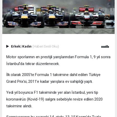
Erkek
|
Kadın
(Haberi Sesli Oku)
Motor sporlarının en prestijli yarışlarından Formula 1, 9 yıl sonra
İstanbul'da tekrar düzenlenecek.
İlk olarak 2005'te Formula 1 takvimine dahil edilen Türkiye
Grand Prix'si, 2011'e kadar yarışlara ev sahipliği yaptı.
Yedi yıl boyunca F1 takviminde yer alan İstanbul, yeni tip
koronavirüs (Kovid-19) salgını sebebiyle revize edilen 2020
takvimine alındı.
Şampiyonanın bu sezonki 14. etabı, 13-15 Kasım'da Tuzla