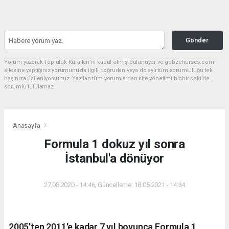
Gönder
Yorum yazarak Topluluk Kuralları’nı kabul etmiş bulunuyor ve gebzehurses.com
sitesine yaptığınız yorumunuzla ilgili doğrudan veya dolaylı tüm sorumluluğu tek
başınıza üstleniyorsunuz. Yazılan tüm yorumlardan site yönetimi hiçbir şekilde
sorumlu tutulamaz.
Anasayfa
Formula 1 dokuz yıl sonra
İstanbul'a dönüyor
27.08.2020 - 14:46, Güncelleme: 18.05.2021 - 14:34
2005'ten 2011'e kadar 7 yıl boyunca Formula 1