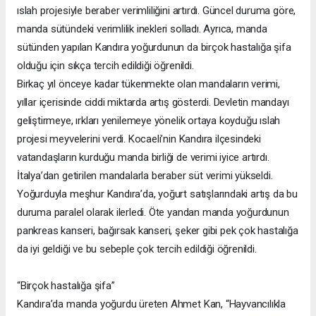
ıslah projesiyle beraber verimliliğini artırdı. Güncel duruma göre,
manda sütündeki verimlilik inekleri solladı. Ayrıca, manda
sütünden yapılan Kandıra yoğurdunun da birçok hastalığa şifa
olduğu için sıkça tercih edildiği öğrenildi.
Birkaç yıl önceye kadar tükenmekte olan mandaların verimi,
yıllar içerisinde ciddi miktarda artış gösterdi. Devletin mandayı
geliştirmeye, ırkları yenilemeye yönelik ortaya koyduğu ıslah
projesi meyvelerini verdi. Kocaeli’nin Kandıra ilçesindeki
vatandaşların kurduğu manda birliği de verimi iyice artırdı.
İtalya’dan getirilen mandalarla beraber süt verimi yükseldi.
Yoğurduyla meşhur Kandıra’da, yoğurt satışlarındaki artış da bu
duruma paralel olarak ilerledi. Öte yandan manda yoğurdunun
pankreas kanseri, bağırsak kanseri, şeker gibi pek çok hastalığa
da iyi geldiği ve bu sebeple çok tercih edildiği öğrenildi.
“Birçok hastalığa şifa”
Kandıra’da manda yoğurdu üreten Ahmet Kan, “Hayvancılıkla