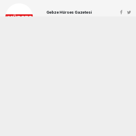
Gebze Hürses Gazetesi
gebzehursesgazetesi@gmail.com
Okuyucu Yorumları
(0)
Gönder
Yorum yazarak Topluluk Kuralları’nı kabul etmiş bulunuyor ve gebzehurses.com
sitesine yaptığınız yorumunuzla ilgili doğrudan veya dolaylı tüm sorumluluğu tek
başınıza üstleniyorsunuz. Yazılan tüm yorumlardan site yönetimi hiçbir şekilde
sorumlu tutulamaz.
haber paketi
haber scripti
haber yazılımı