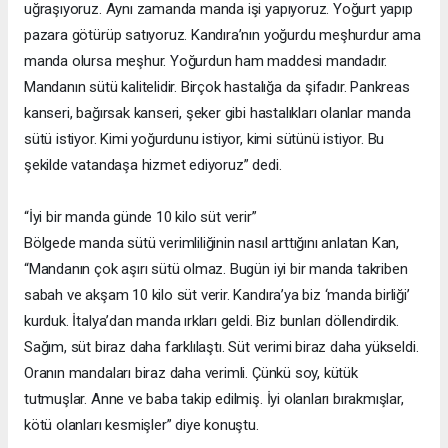
uğraşıyoruz. Aynı zamanda manda işi yapıyoruz. Yoğurt yapıp
pazara götürüp satıyoruz. Kandıra’nın yoğurdu meşhurdur ama
manda olursa meşhur. Yoğurdun ham maddesi mandadır.
Mandanın sütü kalitelidir. Birçok hastalığa da şifadır. Pankreas
kanseri, bağırsak kanseri, şeker gibi hastalıkları olanlar manda
sütü istiyor. Kimi yoğurdunu istiyor, kimi sütünü istiyor. Bu
şekilde vatandaşa hizmet ediyoruz” dedi.
“İyi bir manda günde 10 kilo süt verir”
Bölgede manda sütü verimliliğinin nasıl arttığını anlatan Kan,
“Mandanın çok aşırı sütü olmaz. Bugün iyi bir manda takriben
sabah ve akşam 10 kilo süt verir. Kandıra’ya biz ‘manda birliği’
kurduk. İtalya’dan manda ırkları geldi. Biz bunları döllendirdik.
Sağım, süt biraz daha farklılaştı. Süt verimi biraz daha yükseldi.
Oranın mandaları biraz daha verimli. Çünkü soy, kütük
tutmuşlar. Anne ve baba takip edilmiş. İyi olanları bırakmışlar,
kötü olanları kesmişler” diye konuştu.