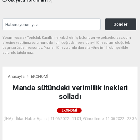
Gönder
Yorum yazarak Topluluk Kuralları’nı kabul etmiş bulunuyor ve gebzehurses.com
sitesine yaptığınız yorumunuzla ilgili doğrudan veya dolaylı tüm sorumluluğu tek
başınıza üstleniyorsunuz. Yazılan tüm yorumlardan site yönetimi hiçbir şekilde
sorumlu tutulamaz.
Anasayfa
EKONOMİ
Manda sütündeki verimlilik inekleri
solladı
EKONOMİ
(İHA) - İhlas Haber Ajansı | 11.06.2022 - 11:01, Güncelleme: 11.06.2022 - 23:36