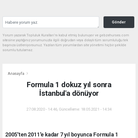
Gönder
Yorum yazarak Topluluk Kuralları’nı kabul etmiş bulunuyor ve gebzehurses.com
sitesine yaptığınız yorumunuzla ilgili doğrudan veya dolaylı tüm sorumluluğu tek
başınıza üstleniyorsunuz. Yazılan tüm yorumlardan site yönetimi hiçbir şekilde
sorumlu tutulamaz.
Anasayfa
Formula 1 dokuz yıl sonra
İstanbul'a dönüyor
27.08.2020 - 14:46, Güncelleme: 18.05.2021 - 14:34
2005'ten 2011'e kadar 7 yıl boyunca Formula 1