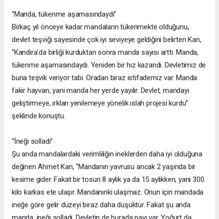
“Manda, tükenme aşamasındaydı”
Birkaç yıl önceye kadar mandaların tükenmekte olduğunu,
devlet teşviği sayesinde çok iyi seviyeye geldiğini belirten Kan,
“Kandıra’da birliği kurduktan sonra manda sayısı arttı. Manda,
tükenme aşamasındaydı. Yeniden bir hız kazandı. Devletimiz de
buna teşvik veriyor tabi. Oradan biraz istifademiz var. Manda
fakir hayvan, yani manda her yerde yayılır. Devlet, mandayı
geliştirmeye, ırkları yenilemeye yönelik ıslah projesi kurdu”
şeklinde konuştu.
“İneği solladı”
Şu anda mandalardaki verimliliğin ineklerden daha iyi olduğuna
değinen Ahmet Kan, “Mandanın yavrusu ancak 2 yaşında bir
kesime gider. Fakat bir tosun 8 aylık ya da 15 aylıkken, yani 300
kilo karkas ete ulaşır. Mandanınki ulaşmaz. Onun için mandada
ineğe göre gelir düzeyi biraz daha düşüktür. Fakat şu anda
manda, ineği solladı. Devletin de burada payı var. Yoğurt da