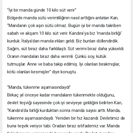
“İyi bir manda günde 10 kilo süt verir”
Bölgede manda sütü verimliliğinin nasıl arttığını anlatan Kan,
“Mandanın çok aşırı sütü olmaz. Bugün iyi bir manda takriben
sabah ve akşam 10 kilo süt verir. Kandıra’ya biz ‘manda birliği’
kurduk. İtalya’dan manda ırkları geldi. Biz bunları döllendirdik.
Sağım, süt biraz daha farklılaştı. Süt verimi biraz daha yükseldi.
Oranın mandaları biraz daha verimli. Çünkü soy, kütük
tutmuşlar. Anne ve baba takip edilmiş. İyi olanları bırakmışlar,
kötü olanları kesmişler” diye konuştu.
“Manda, tükenme aşamasındaydı”
Birkaç yıl önceye kadar mandaların tükenmekte olduğunu,
devlet teşviği sayesinde çok iyi seviyeye geldiğini belirten Kan,
“Kandıra’da birliği kurduktan sonra manda sayısı arttı. Manda,
tükenme aşamasındaydı. Yeniden bir hız kazandı. Devletimiz de
buna teşvik veriyor tabi. Oradan biraz istifademiz var. Manda