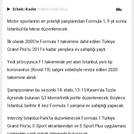
Erkek
|
Kadın
(Haberi Sesli Oku)
Motor sporlarının en prestijli yarışlarından Formula 1, 9 yıl sonra
İstanbul'da tekrar düzenlenecek.
İlk olarak 2005'te Formula 1 takvimine dahil edilen Türkiye
Grand Prix'si, 2011'e kadar yarışlara ev sahipliği yaptı.
Yedi yıl boyunca F1 takviminde yer alan İstanbul, yeni tip
koronavirüs (Kovid-19) salgını sebebiyle revize edilen 2020
takvimine alındı.
Şampiyonanın bu sezonki 14. etabı, 13-15 Kasım'da Tuzla
ilçesinde bulunan 5,3 kilometrelik pistte düzenlenecek. Böylece
İstanbul, tarihte 8. kez Formula 1 yarışına ev sahipliği yapacak.
Intercity İstanbul Park’ta düzenlenecek Formula 1 Türkiye
Grand Prix'si, S Sport ekranlarından ve S Sport Plus uygulaması
üzerinden canlı olarak izleyiciyle buluşacak.