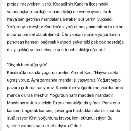
projesi meyvelerini verdi. Kocaeli’nin Kandıra ilçesindeki
vatandaşların kurduğu manda birliği de verimi iyice artırdı.
İtalya’dan getirilen mandalarla beraber süt verimi yükseldi.
Yoğurduyla meşhur Kandıra’da, yoğurt satışlarındaki artış da bu
duruma paralel olarak ilerledi. Öte yandan manda yoğurdunun
pankreas kanseri, bağırsak kanseri, şeker gibi pek çok hastalığa
da iyi geldiği ve bu sebeple çok tercih edildiği öğrenildi.
“Birçok hastalığa şifa”
Kandıra’da manda yoğurdu üreten Ahmet Kan, “Hayvancılıkla
uğraşıyoruz. Aynı zamanda manda işi yapıyoruz. Yoğurt yapıp
pazara götürüp satıyoruz. Kandıra’nın yoğurdu meşhurdur ama
manda olursa meşhur. Yoğurdun ham maddesi mandadır.
Mandanın sütü kalitelidir. Birçok hastalığa da şifadır. Pankreas
kanseri, bağırsak kanseri, şeker gibi hastalıkları olanlar manda
sütü istiyor. Kimi yoğurdunu istiyor, kimi sütünü istiyor. Bu
şekilde vatandaşa hizmet ediyoruz” dedi.