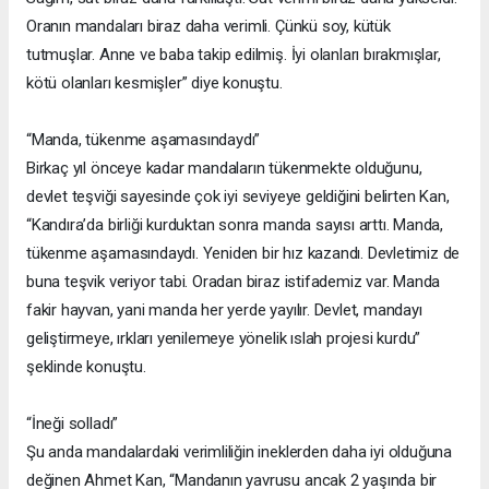
Oranın mandaları biraz daha verimli. Çünkü soy, kütük
tutmuşlar. Anne ve baba takip edilmiş. İyi olanları bırakmışlar,
kötü olanları kesmişler” diye konuştu.
“Manda, tükenme aşamasındaydı”
Birkaç yıl önceye kadar mandaların tükenmekte olduğunu,
devlet teşviği sayesinde çok iyi seviyeye geldiğini belirten Kan,
“Kandıra’da birliği kurduktan sonra manda sayısı arttı. Manda,
tükenme aşamasındaydı. Yeniden bir hız kazandı. Devletimiz de
buna teşvik veriyor tabi. Oradan biraz istifademiz var. Manda
fakir hayvan, yani manda her yerde yayılır. Devlet, mandayı
geliştirmeye, ırkları yenilemeye yönelik ıslah projesi kurdu”
şeklinde konuştu.
“İneği solladı”
Şu anda mandalardaki verimliliğin ineklerden daha iyi olduğuna
değinen Ahmet Kan, “Mandanın yavrusu ancak 2 yaşında bir