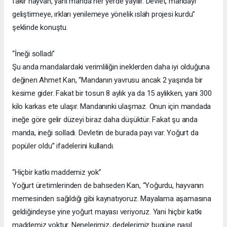
fakir hayvan, yani manda her yerde yayılır. Devlet, mandayı
geliştirmeye, ırkları yenilemeye yönelik ıslah projesi kurdu”
şeklinde konuştu.
“İneği solladı”
Şu anda mandalardaki verimliliğin ineklerden daha iyi olduğuna
değinen Ahmet Kan, “Mandanın yavrusu ancak 2 yaşında bir
kesime gider. Fakat bir tosun 8 aylık ya da 15 aylıkken, yani 300
kilo karkas ete ulaşır. Mandanınki ulaşmaz. Onun için mandada
ineğe göre gelir düzeyi biraz daha düşüktür. Fakat şu anda
manda, ineği solladı. Devletin de burada payı var. Yoğurt da
popüler oldu” ifadelerini kullandı.
“Hiçbir katkı maddemiz yok”
Yoğurt üretimlerinden de bahseden Kan, “Yoğurdu, hayvanın
memesinden sağıldığı gibi kaynatıyoruz. Mayalama aşamasına
geldiğindeyse yine yoğurt mayası veriyoruz. Yani hiçbir katkı
maddemiz yoktur. Nenelerimiz, dedelerimiz bugüne nasıl