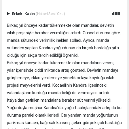
Erkek
|
Kadın
(Haberi Sesli Oku)
Birkaç yıl önceye kadar tükenmekte olan mandalar, devletin
ıslah projesiyle beraber verimliliğini artırdı. Güncel duruma göre,
manda sütündeki verimlilik inekleri solladı. Ayrıca, manda
sütünden yapılan Kandıra yoğurdunun da birçok hastalığa şifa
olduğu için sıkça tercih edildiği öğrenildi.
Birkaç yıl önceye kadar tükenmekte olan mandaların verimi,
yıllar içerisinde ciddi miktarda artış gösterdi. Devletin mandayı
geliştirmeye, ırkları yenilemeye yönelik ortaya koyduğu ıslah
projesi meyvelerini verdi. Kocaeli’nin Kandıra ilçesindeki
vatandaşların kurduğu manda birliği de verimi iyice artırdı.
İtalya’dan getirilen mandalarla beraber süt verimi yükseldi.
Yoğurduyla meşhur Kandıra’da, yoğurt satışlarındaki artış da bu
duruma paralel olarak ilerledi. Öte yandan manda yoğurdunun
pankreas kanseri, bağırsak kanseri, şeker gibi pek çok hastalığa