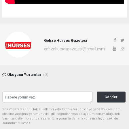
Gebze Hürses Gazetesi
gebzehursesgazetesi@gmail.com
Okuyucu Yorumları
(0)
Gönder
Yorum yazarak Topluluk Kuralları’nı kabul etmiş bulunuyor ve gebzehurses.com
sitesine yaptığınız yorumunuzla ilgili doğrudan veya dolaylı tüm sorumluluğu tek
başınıza üstleniyorsunuz. Yazılan tüm yorumlardan site yönetimi hiçbir şekilde
sorumlu tutulamaz.