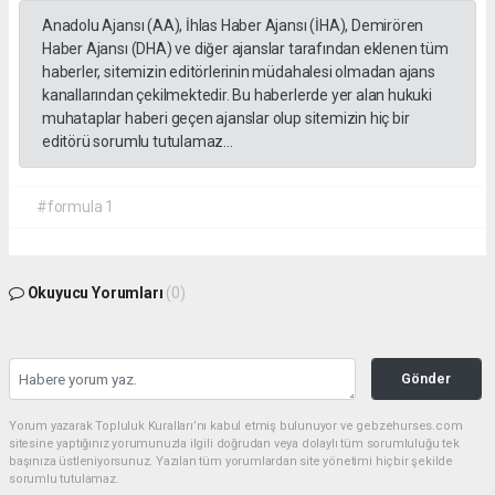
Anadolu Ajansı (AA), İhlas Haber Ajansı (İHA), Demirören
Haber Ajansı (DHA) ve diğer ajanslar tarafından eklenen tüm
haberler, sitemizin editörlerinin müdahalesi olmadan ajans
kanallarından çekilmektedir. Bu haberlerde yer alan hukuki
muhataplar haberi geçen ajanslar olup sitemizin hiç bir
editörü sorumlu tutulamaz...
#formula 1
Okuyucu Yorumları
(0)
Gönder
Yorum yazarak Topluluk Kuralları’nı kabul etmiş bulunuyor ve gebzehurses.com
sitesine yaptığınız yorumunuzla ilgili doğrudan veya dolaylı tüm sorumluluğu tek
başınıza üstleniyorsunuz. Yazılan tüm yorumlardan site yönetimi hiçbir şekilde
sorumlu tutulamaz.