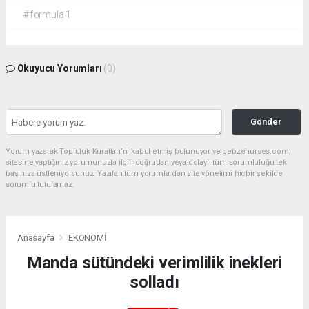
#formula 1
Okuyucu Yorumları
(0)
Gönder
Yorum yazarak Topluluk Kuralları’nı kabul etmiş bulunuyor ve gebzehurses.com
sitesine yaptığınız yorumunuzla ilgili doğrudan veya dolaylı tüm sorumluluğu tek
başınıza üstleniyorsunuz. Yazılan tüm yorumlardan site yönetimi hiçbir şekilde
sorumlu tutulamaz.
Anasayfa
EKONOMİ
Manda sütündeki verimlilik inekleri
solladı