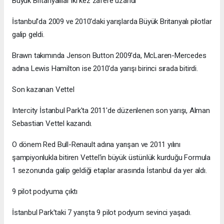
Büyük Britanyalılar iki kez zafere uzandı
İstanbul'da 2009 ve 2010'daki yarışlarda Büyük Britanyalı pilotlar
galip geldi.
Brawn takımında Jenson Button 2009'da, McLaren-Mercedes
adına Lewis Hamilton ise 2010'da yarışı birinci sırada bitirdi.
Son kazanan Vettel
Intercity İstanbul Park'ta 2011'de düzenlenen son yarışı, Alman
Sebastian Vettel kazandı.
O dönem Red Bull-Renault adına yarışan ve 2011 yılını
şampiyonlukla bitiren Vettel'in büyük üstünlük kurduğu Formula
1 sezonunda galip geldiği etaplar arasında İstanbul da yer aldı.
9 pilot podyuma çıktı
İstanbul Park'taki 7 yarışta 9 pilot podyum sevinci yaşadı.