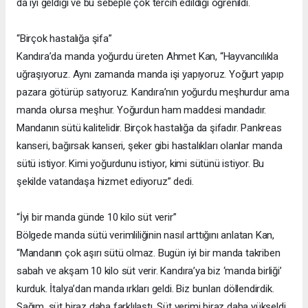
da iyi geldiği ve bu sebeple çok tercih edildiği öğrenildi.
“Birçok hastalığa şifa”
Kandıra’da manda yoğurdu üreten Ahmet Kan, “Hayvancılıkla
uğraşıyoruz. Aynı zamanda manda işi yapıyoruz. Yoğurt yapıp
pazara götürüp satıyoruz. Kandıra’nın yoğurdu meşhurdur ama
manda olursa meşhur. Yoğurdun ham maddesi mandadır.
Mandanın sütü kalitelidir. Birçok hastalığa da şifadır. Pankreas
kanseri, bağırsak kanseri, şeker gibi hastalıkları olanlar manda
sütü istiyor. Kimi yoğurdunu istiyor, kimi sütünü istiyor. Bu
şekilde vatandaşa hizmet ediyoruz” dedi.
“İyi bir manda günde 10 kilo süt verir”
Bölgede manda sütü verimliliğinin nasıl arttığını anlatan Kan,
“Mandanın çok aşırı sütü olmaz. Bugün iyi bir manda takriben
sabah ve akşam 10 kilo süt verir. Kandıra’ya biz ‘manda birliği’
kurduk. İtalya’dan manda ırkları geldi. Biz bunları döllendirdik.
Sağım, süt biraz daha farklılaştı. Süt verimi biraz daha yükseldi.