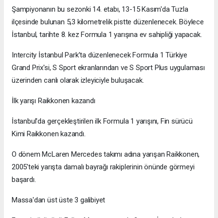
Şampiyonanın bu sezonki 14. etabı, 13-15 Kasım'da Tuzla
ilçesinde bulunan 5,3 kilometrelik pistte düzenlenecek. Böylece
İstanbul, tarihte 8. kez Formula 1 yarışına ev sahipliği yapacak.
Intercity İstanbul Park’ta düzenlenecek Formula 1 Türkiye
Grand Prix'si, S Sport ekranlarından ve S Sport Plus uygulaması
üzerinden canlı olarak izleyiciyle buluşacak.
İlk yarışı Raikkonen kazandı
İstanbul'da gerçekleştirilen ilk Formula 1 yarışını, Fin sürücü
Kimi Raikkonen kazandı.
O dönem McLaren Mercedes takımı adına yarışan Raikkonen,
2005'teki yarışta damalı bayrağı rakiplerinin önünde görmeyi
başardı.
Massa'dan üst üste 3 galibiyet