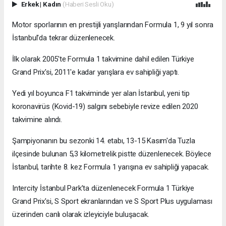
Erkek
|
Kadın
(Haberi Sesli Oku)
Motor sporlarının en prestijli yarışlarından Formula 1, 9 yıl sonra
İstanbul'da tekrar düzenlenecek.
İlk olarak 2005'te Formula 1 takvimine dahil edilen Türkiye
Grand Prix'si, 2011'e kadar yarışlara ev sahipliği yaptı.
Yedi yıl boyunca F1 takviminde yer alan İstanbul, yeni tip
koronavirüs (Kovid-19) salgını sebebiyle revize edilen 2020
takvimine alındı.
Şampiyonanın bu sezonki 14. etabı, 13-15 Kasım'da Tuzla
ilçesinde bulunan 5,3 kilometrelik pistte düzenlenecek. Böylece
İstanbul, tarihte 8. kez Formula 1 yarışına ev sahipliği yapacak.
Intercity İstanbul Park’ta düzenlenecek Formula 1 Türkiye
Grand Prix'si, S Sport ekranlarından ve S Sport Plus uygulaması
üzerinden canlı olarak izleyiciyle buluşacak.