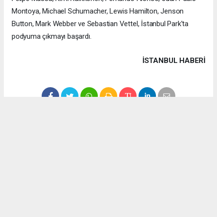
Montoya, Michael Schumacher, Lewis Hamilton, Jenson
Button, Mark Webber ve Sebastian Vettel, İstanbul Park'ta
podyuma çıkmayı başardı.
İSTANBUL HABERİ
Anadolu Ajansı (AA), İhlas Haber Ajansı (İHA), Demirören
Haber Ajansı (DHA) ve diğer ajanslar tarafından eklenen tüm
haberler, sitemizin editörlerinin müdahalesi olmadan ajans
kanallarından çekilmektedir. Bu haberlerde yer alan hukuki
muhataplar haberi geçen ajanslar olup sitemizin hiç bir
editörü sorumlu tutulamaz...
#formula 1