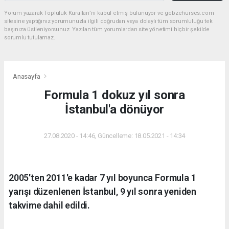
Yorum yazarak Topluluk Kuralları’nı kabul etmiş bulunuyor ve gebzehurses.com
sitesine yaptığınız yorumunuzla ilgili doğrudan veya dolaylı tüm sorumluluğu tek
başınıza üstleniyorsunuz. Yazılan tüm yorumlardan site yönetimi hiçbir şekilde
sorumlu tutulamaz.
Anasayfa
Formula 1 dokuz yıl sonra
İstanbul'a dönüyor
27.08.2020 - 14:46, Güncelleme: 18.05.2021 - 14:34
2005'ten 2011'e kadar 7 yıl boyunca Formula 1
yarışı düzenlenen İstanbul, 9 yıl sonra yeniden
takvime dahil edildi.