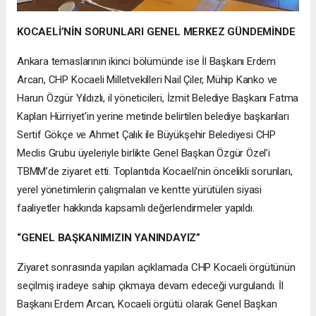
KOCAELİ’NİN SORUNLARI GENEL MERKEZ GÜNDEMİNDE
Ankara temaslarının ikinci bölümünde ise İl Başkanı Erdem
Arcan, CHP Kocaeli Milletvekilleri Nail Çiler, Mühip Kanko ve
Harun Özgür Yıldızlı, il yöneticileri, İzmit Belediye Başkanı Fatma
Kaplan Hürriyet'in yerine metinde belirtilen belediye başkanları
Sertif Gökçe ve Ahmet Çalık ile Büyükşehir Belediyesi CHP
Meclis Grubu üyeleriyle birlikte Genel Başkan Özgür Özel’i
TBMM’de ziyaret etti. Toplantıda Kocaeli’nin öncelikli sorunları,
yerel yönetimlerin çalışmaları ve kentte yürütülen siyasi
faaliyetler hakkında kapsamlı değerlendirmeler yapıldı.
“GENEL BAŞKANIMIZIN YANINDAYIZ”
Ziyaret sonrasında yapılan açıklamada CHP Kocaeli örgütünün
seçilmiş iradeye sahip çıkmaya devam edeceği vurgulandı. İl
Başkanı Erdem Arcan, Kocaeli örgütü olarak Genel Başkan