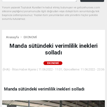
Yorum yazarak Topluluk Kuralları’nı kabul etmiş bulunuyor ve gebzehurses.com
sitesine yaptığınız yorumunuzla ilgili doğrudan veya dolaylı tüm sorumluluğu tek
başınıza üstleniyorsunuz. Yazılan tüm yorumlardan site yönetimi hiçbir şekilde
sorumlu tutulamaz.
Anasayfa
EKONOMİ
Manda sütündeki verimlilik inekleri
solladı
EKONOMİ
(İHA) - İhlas Haber Ajansı | 11.06.2022 - 11:01, Güncelleme: 11.06.2022 - 23:36
Manda sütündeki verimlilik inekleri solladı