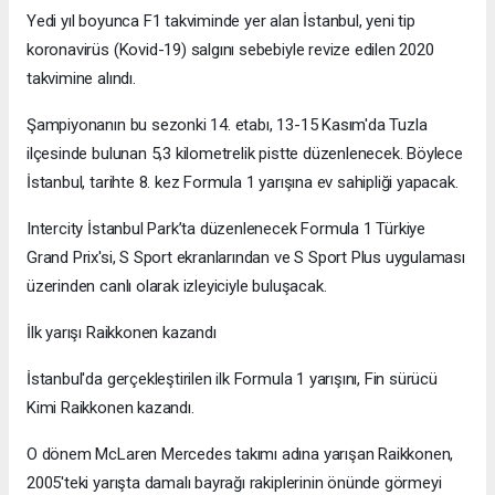
Yedi yıl boyunca F1 takviminde yer alan İstanbul, yeni tip
koronavirüs (Kovid-19) salgını sebebiyle revize edilen 2020
takvimine alındı.
Şampiyonanın bu sezonki 14. etabı, 13-15 Kasım'da Tuzla
ilçesinde bulunan 5,3 kilometrelik pistte düzenlenecek. Böylece
İstanbul, tarihte 8. kez Formula 1 yarışına ev sahipliği yapacak.
Intercity İstanbul Park’ta düzenlenecek Formula 1 Türkiye
Grand Prix'si, S Sport ekranlarından ve S Sport Plus uygulaması
üzerinden canlı olarak izleyiciyle buluşacak.
İlk yarışı Raikkonen kazandı
İstanbul'da gerçekleştirilen ilk Formula 1 yarışını, Fin sürücü
Kimi Raikkonen kazandı.
O dönem McLaren Mercedes takımı adına yarışan Raikkonen,
2005'teki yarışta damalı bayrağı rakiplerinin önünde görmeyi