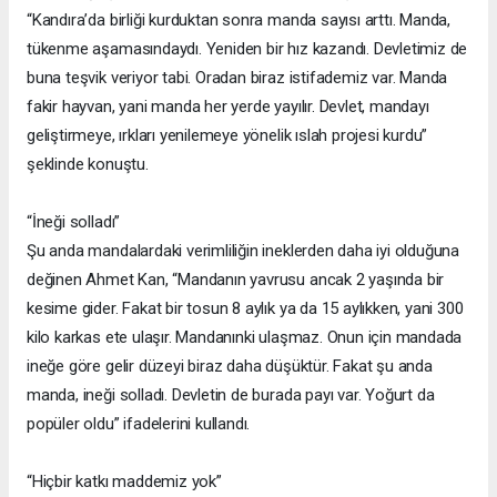
“Kandıra’da birliği kurduktan sonra manda sayısı arttı. Manda,
tükenme aşamasındaydı. Yeniden bir hız kazandı. Devletimiz de
buna teşvik veriyor tabi. Oradan biraz istifademiz var. Manda
fakir hayvan, yani manda her yerde yayılır. Devlet, mandayı
geliştirmeye, ırkları yenilemeye yönelik ıslah projesi kurdu”
şeklinde konuştu.
“İneği solladı”
Şu anda mandalardaki verimliliğin ineklerden daha iyi olduğuna
değinen Ahmet Kan, “Mandanın yavrusu ancak 2 yaşında bir
kesime gider. Fakat bir tosun 8 aylık ya da 15 aylıkken, yani 300
kilo karkas ete ulaşır. Mandanınki ulaşmaz. Onun için mandada
ineğe göre gelir düzeyi biraz daha düşüktür. Fakat şu anda
manda, ineği solladı. Devletin de burada payı var. Yoğurt da
popüler oldu” ifadelerini kullandı.
“Hiçbir katkı maddemiz yok”