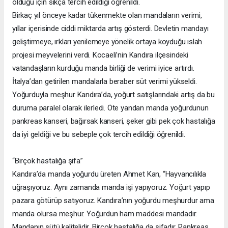
olduğu için sıkça tercih edildiği öğrenildi.
Birkaç yıl önceye kadar tükenmekte olan mandaların verimi,
yıllar içerisinde ciddi miktarda artış gösterdi. Devletin mandayı
geliştirmeye, ırkları yenilemeye yönelik ortaya koyduğu ıslah
projesi meyvelerini verdi. Kocaeli’nin Kandıra ilçesindeki
vatandaşların kurduğu manda birliği de verimi iyice artırdı.
İtalya’dan getirilen mandalarla beraber süt verimi yükseldi.
Yoğurduyla meşhur Kandıra’da, yoğurt satışlarındaki artış da bu
duruma paralel olarak ilerledi. Öte yandan manda yoğurdunun
pankreas kanseri, bağırsak kanseri, şeker gibi pek çok hastalığa
da iyi geldiği ve bu sebeple çok tercih edildiği öğrenildi.
“Birçok hastalığa şifa”
Kandıra’da manda yoğurdu üreten Ahmet Kan, “Hayvancılıkla
uğraşıyoruz. Aynı zamanda manda işi yapıyoruz. Yoğurt yapıp
pazara götürüp satıyoruz. Kandıra’nın yoğurdu meşhurdur ama
manda olursa meşhur. Yoğurdun ham maddesi mandadır.
Mandanın sütü kalitelidir. Birçok hastalığa da şifadır. Pankreas