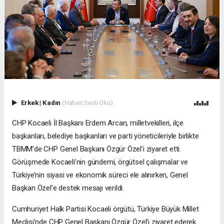
Erkek
|
Kadın
(Haberi Sesli Oku)
CHP Kocaeli İl Başkanı Erdem Arcan, milletvekilleri, ilçe
başkanları, belediye başkanları ve parti yöneticileriyle birlikte
TBMM’de CHP Genel Başkanı Özgür Özel’i ziyaret etti.
Görüşmede Kocaeli’nin gündemi, örgütsel çalışmalar ve
Türkiye’nin siyasi ve ekonomik süreci ele alınırken, Genel
Başkan Özel’e destek mesajı verildi.
Cumhuriyet Halk Partisi Kocaeli örgütü, Türkiye Büyük Millet
Meclisi’nde CHP Genel Başkanı Özgür Özel’i ziyaret ederek