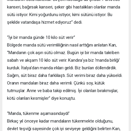
kanseri, bağırsak kanseri, şeker gibi hastalıkları olanlar manda
sütü istiyor. Kimi yoğurdunu istiyor, kimi sütünü istiyor. Bu
şekilde vatandaşa hizmet ediyoruz” dedi.
“İyi bir manda günde 10 kilo süt verir”
Bölgede manda sütü verimliliğinin nasıl arttığını anlatan Kan,
“Mandanın çok aşırı sütü olmaz. Bugün iyi bir manda takriben
sabah ve akşam 10 kilo süt verir. Kandıra’ya biz ‘manda birliği’
kurduk. İtalya’dan manda ırkları geldi. Biz bunları döllendirdik.
Sağım, süt biraz daha farklılaştı. Süt verimi biraz daha yükseldi.
Oranın mandaları biraz daha verimli. Çünkü soy, kütük
tutmuşlar. Anne ve baba takip edilmiş. İyi olanları bırakmışlar,
kötü olanları kesmişler” diye konuştu.
“Manda, tükenme aşamasındaydı”
Birkaç yıl önceye kadar mandaların tükenmekte olduğunu,
devlet teşviği sayesinde çok iyi seviyeye geldiğini belirten Kan,