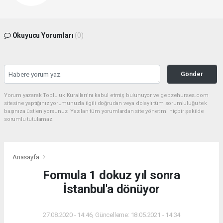
Okuyucu Yorumları
(0)
Gönder
Yorum yazarak Topluluk Kuralları’nı kabul etmiş bulunuyor ve gebzehurses.com
sitesine yaptığınız yorumunuzla ilgili doğrudan veya dolaylı tüm sorumluluğu tek
başınıza üstleniyorsunuz. Yazılan tüm yorumlardan site yönetimi hiçbir şekilde
sorumlu tutulamaz.
Anasayfa
Formula 1 dokuz yıl sonra
İstanbul'a dönüyor
27.08.2020 - 14:46, Güncelleme: 18.05.2021 - 14:34