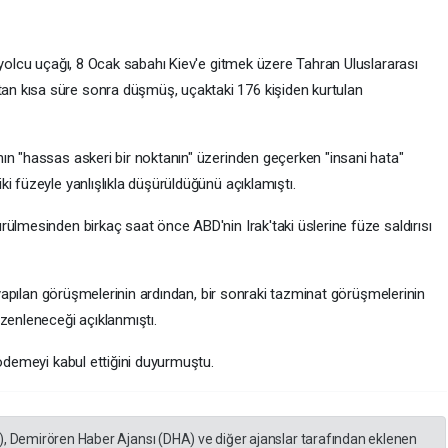
 yolcu uçağı, 8 Ocak sabahı Kiev'e gitmek üzere Tahran Uluslararası
n kısa süre sonra düşmüş, uçaktaki 176 kişiden kurtulan
ın "hassas askeri bir noktanın" üzerinden geçerken "insani hata"
i füzeyle yanlışlıkla düşürüldüğünü açıklamıştı.
ülmesinden birkaç saat önce ABD'nin Irak'taki üslerine füze saldırısı
e yapılan görüşmelerinin ardından, bir sonraki tazminat görüşmelerinin
zenleneceği açıklanmıştı.
 ödemeyi kabul ettiğini duyurmuştu.
), Demirören Haber Ajansı (DHA) ve diğer ajanslar tarafından eklenen