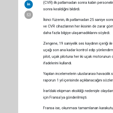
(CVR) ilk patlamadan sonra kabin personelin
sonra kesildiğini bildirdi.
İkinci füzenin, ilk patlamadan 25 saniye sonr
ve CVR cihazlarının her ikisinin de zarar gö
daha fazla bilgiye ulaşamadıklarını söyledi.
Zengene, 19 saniyelik ses kaydının içeriği ile
uçağı son ana kadar kontrol edip yönlendirme
pilot, uçak pilotuna her iki uçak motorunun d
ifadelerini kullandı.
Yapılan incelemelerin uluslararası havacılık s
raporun 1 yıl içerisinde açıklanacağını sözler
İran'daki ekipman eksikliği nedeniyle olayda
için Fransa'ya gönderilmişti.
Fransa ise, okunması tamamlanan karakutuy