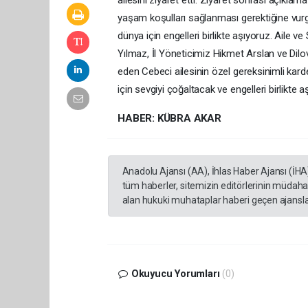
ailesini ziyaret etti. Ziyaret sonrası açıkla
yaşam koşulları sağlanması gerektiğine vurgu
dünya için engelleri birlikte aşıyoruz. Aile
Yılmaz, İl Yöneticimiz Hikmet Arslan ve Dilov
eden Cebeci ailesinin özel gereksinimli karde
için sevgiyi çoğaltacak ve engelleri birlikte a
HABER: KÜBRA AKAR
Anadolu Ajansı (AA), İhlas Haber Ajansı (İHA
tüm haberler, sitemizin editörlerinin müdaha
alan hukuki muhataplar haberi geçen ajanslar
Okuyucu Yorumları
(0)