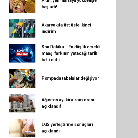
Altın, yeni haftaya yükselişle
başladı!
Akaryakıta üst üste ikinci
indirim
Son Dakika... En düşük emekli
maaşı farkının yatacağı tarih
belli oldu
Pompada tabelalar değişiyor
Ağustos ayı kira zam oranı
açıklandı!
LGS yerleştirme sonuçları
açıklandı