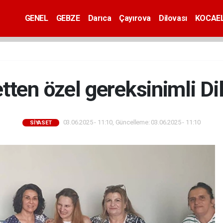
GENEL
GEBZE
Darıca
Çayırova
Dilovası
KOCAEL
tten özel gereksinimli Dil
03.06.2025 - 11:10, Güncelleme: 03.06.2025 - 11:10
SİYASET