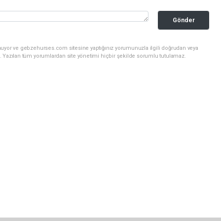
Gönder
nuyor ve gebzehurses.com sitesine yaptığınız yorumunuzla ilgili doğrudan veya
. Yazılan tüm yorumlardan site yönetimi hiçbir şekilde sorumlu tutulamaz.