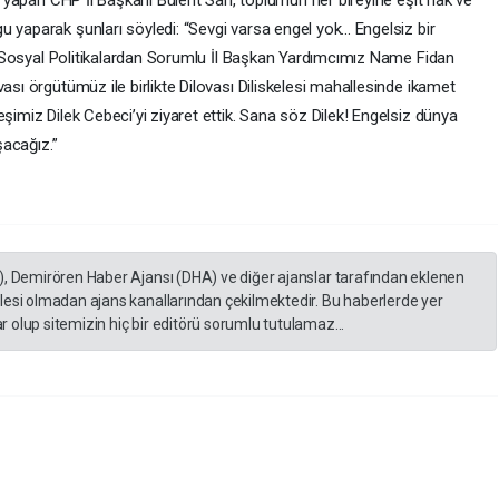
ma yapan CHP İl Başkanı Bülent Sarı, toplumun her bireyine eşit hak ve
 yaparak şunları söyledi: “Sevgi varsa engel yok... Engelsiz bir
 ve Sosyal Politikalardan Sorumlu İl Başkan Yardımcımız Name Fidan
ası örgütümüz ile birlikte Dilovası Diliskelesi mahallesinde ikamet
şimiz Dilek Cebeci’yi ziyaret ettik. Sana söz Dilek! Engelsiz dünya
şacağız.”
), Demirören Haber Ajansı (DHA) ve diğer ajanslar tarafından eklenen
lesi olmadan ajans kanallarından çekilmektedir. Bu haberlerde yer
 olup sitemizin hiç bir editörü sorumlu tutulamaz...