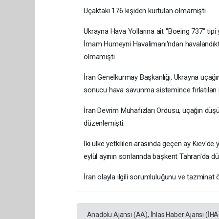
Uçaktaki 176 kişiden kurtulan olmamıştı
Ukrayna Hava Yollarına ait "Boeing 737" tipi
İmam Humeyni Havalimanı'ndan havalandıkta
olmamıştı.
İran Genelkurmay Başkanlığı, Ukrayna uçağın
sonucu hava savunma sistemince fırlatılan ik
İran Devrim Muhafızları Ordusu, uçağın düşür
düzenlemişti.
İki ülke yetkilileri arasında geçen ay Kiev'd
eylül ayının sonlarında başkent Tahran'da dü
İran olayla ilgili sorumluluğunu ve tazminat
Anadolu Ajansı (AA), İhlas Haber Ajansı (İHA