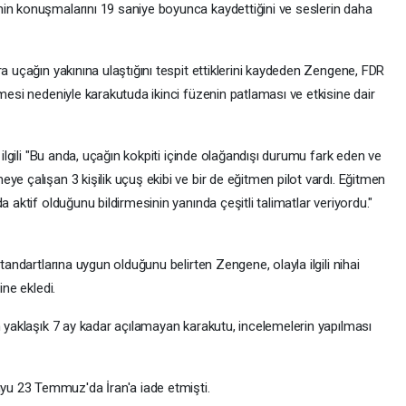
in konuşmalarını 19 saniye boyunca kaydettiğini ve seslerin daha
a uçağın yakınına ulaştığını tespit ettiklerini kaydeden Zengene, FDR
rmesi nedeniyle karakutuda ikinci füzenin patlaması ve etkisine dair
 ilgili "Bu anda, uçağın kokpiti içinde olağandışı durumu fark eden ve
ye çalışan 3 kişilik uçuş ekibi ve bir de eğitmen pilot vardı. Eğitmen
a aktif olduğunu bildirmesinin yanında çeşitli talimatlar veriyordu."
tandartlarına uygun olduğunu belirten Zengene, olayla ilgili nihai
ine ekledi.
n yaklaşık 7 ay kadar açılamayan karakutu, incelemelerin yapılması
u 23 Temmuz'da İran'a iade etmişti.