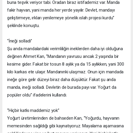
buna teşvik veriyor tabi. Oradan biraz istifademiz var. Manda
fakir hayvan, yani manda her yerde yayılır. Devlet, mandayı
geliştirmeye, ırkları yenilemeye yönelik ıslah projesi kurdu”
şeklinde konuştu.
“İneği solladı”
Şu anda mandalardaki verimliliğin ineklerden daha iyi olduğuna
değinen Ahmet Kan, “Mandanın yavrusu ancak 2 yaşında bir
kesime gider. Fakat bir tosun 8 aylık ya da 15 aylıkken, yani 300
kilo karkas ete ulaşır. Mandanınki ulaşmaz. Onun için mandada
ineğe göre gelir düzeyi biraz daha düşüktür. Fakat şu anda
manda, ineği solladı. Devletin de burada payı var. Yoğurt da
popüler oldu” ifadelerini kullandı.
“Hiçbir katkı maddemiz yok”
Yoğurt üretimlerinden de bahseden Kan, “Yoğurdu, hayvanın
memesinden sağıldığı gibi kaynatıyoruz. Mayalama aşamasına