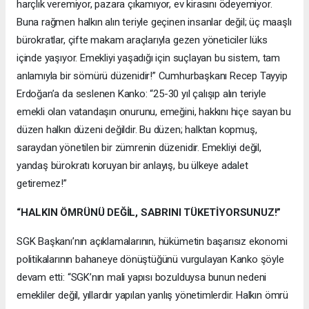
harçlık veremiyor, pazara çıkamıyor, ev kirasını ödeyemiyor.
Buna rağmen halkın alın teriyle geçinen insanlar değil; üç maaşlı
bürokratlar, çifte makam araçlarıyla gezen yöneticiler lüks
içinde yaşıyor. Emekliyi yaşadığı için suçlayan bu sistem, tam
anlamıyla bir sömürü düzenidir!” Cumhurbaşkanı Recep Tayyip
Erdoğan’a da seslenen Kanko: “25-30 yıl çalışıp alın teriyle
emekli olan vatandaşın onurunu, emeğini, hakkını hiçe sayan bu
düzen halkın düzeni değildir. Bu düzen; halktan kopmuş,
saraydan yönetilen bir zümrenin düzenidir. Emekliyi değil,
yandaş bürokratı koruyan bir anlayış, bu ülkeye adalet
getiremez!”
“HALKIN ÖMRÜNÜ DEĞİL, SABRINI TÜKETİYORSUNUZ!”
SGK Başkanı’nın açıklamalarının, hükümetin başarısız ekonomi
politikalarının bahaneye dönüştüğünü vurgulayan Kanko şöyle
devam etti: “SGK’nın mali yapısı bozulduysa bunun nedeni
emekliler değil, yıllardır yapılan yanlış yönetimlerdir. Halkın ömrü