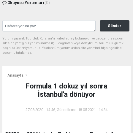
Okuyucu Yorumları
(0)
Gönder
Yorum yazarak Topluluk Kuralları’nı kabul etmiş bulunuyor ve gebzehurses.com
sitesine yaptığınız yorumunuzla ilgili doğrudan veya dolaylı tüm sorumluluğu tek
başınıza üstleniyorsunuz. Yazılan tüm yorumlardan site yönetimi hiçbir şekilde
sorumlu tutulamaz.
Anasayfa
Formula 1 dokuz yıl sonra
İstanbul'a dönüyor
27.08.2020 - 14:46, Güncelleme: 18.05.2021 - 14:34