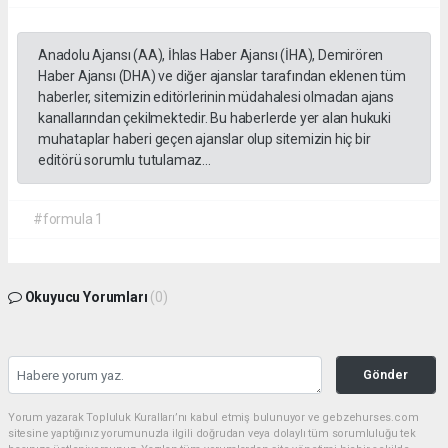
Anadolu Ajansı (AA), İhlas Haber Ajansı (İHA), Demirören
Haber Ajansı (DHA) ve diğer ajanslar tarafından eklenen tüm
haberler, sitemizin editörlerinin müdahalesi olmadan ajans
kanallarından çekilmektedir. Bu haberlerde yer alan hukuki
muhataplar haberi geçen ajanslar olup sitemizin hiç bir
editörü sorumlu tutulamaz...
#formula 1
Okuyucu Yorumları
(0)
Gönder
Yorum yazarak Topluluk Kuralları’nı kabul etmiş bulunuyor ve gebzehurses.com
sitesine yaptığınız yorumunuzla ilgili doğrudan veya dolaylı tüm sorumluluğu tek