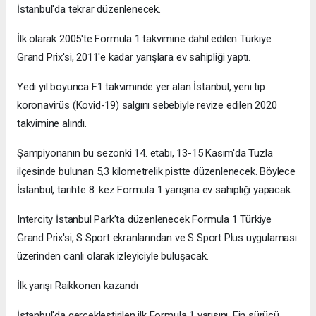
İstanbul'da tekrar düzenlenecek.
İlk olarak 2005'te Formula 1 takvimine dahil edilen Türkiye
Grand Prix'si, 2011'e kadar yarışlara ev sahipliği yaptı.
Yedi yıl boyunca F1 takviminde yer alan İstanbul, yeni tip
koronavirüs (Kovid-19) salgını sebebiyle revize edilen 2020
takvimine alındı.
Şampiyonanın bu sezonki 14. etabı, 13-15 Kasım'da Tuzla
ilçesinde bulunan 5,3 kilometrelik pistte düzenlenecek. Böylece
İstanbul, tarihte 8. kez Formula 1 yarışına ev sahipliği yapacak.
Intercity İstanbul Park’ta düzenlenecek Formula 1 Türkiye
Grand Prix'si, S Sport ekranlarından ve S Sport Plus uygulaması
üzerinden canlı olarak izleyiciyle buluşacak.
İlk yarışı Raikkonen kazandı
İstanbul'da gerçekleştirilen ilk Formula 1 yarışını, Fin sürücü