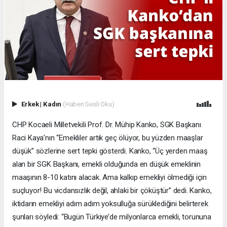
Erkek
|
Kadın
(Haberi Sesli Oku)
CHP Kocaeli Milletvekili Prof. Dr. Mühip Kanko, SGK Başkanı
Raci Kaya’nın “Emekliler artık geç ölüyor, bu yüzden maaşlar
düşük” sözlerine sert tepki gösterdi. Kanko, “Üç yerden maaş
alan bir SGK Başkanı, emekli olduğunda en düşük emeklinin
maaşının 8-10 katını alacak. Ama kalkıp emekliyi ölmediği için
suçluyor! Bu vicdansızlık değil, ahlaki bir çöküştür” dedi. Kanko,
iktidarın emekliyi adım adım yoksulluğa sürüklediğini belirterek
şunları söyledi: “Bugün Türkiye’de milyonlarca emekli, torununa