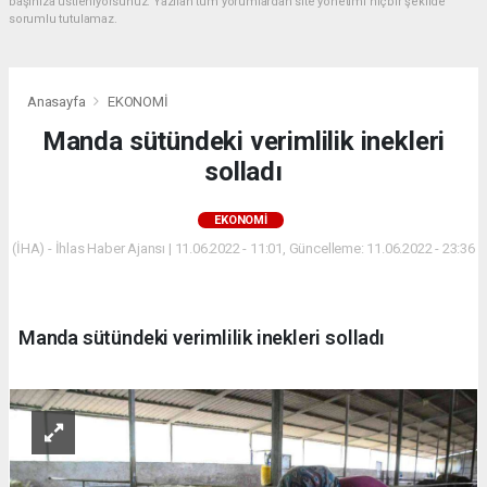
başınıza üstleniyorsunuz. Yazılan tüm yorumlardan site yönetimi hiçbir şekilde
sorumlu tutulamaz.
Anasayfa
EKONOMİ
Manda sütündeki verimlilik inekleri
solladı
EKONOMİ
(İHA) - İhlas Haber Ajansı | 11.06.2022 - 11:01, Güncelleme: 11.06.2022 - 23:36
Manda sütündeki verimlilik inekleri solladı