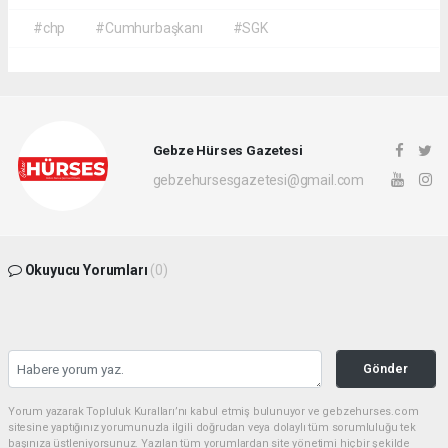
#chp
#Cumhurbaşkanı
#SGK
Gebze Hürses Gazetesi
gebzehursesgazetesi@gmail.com
Okuyucu Yorumları
(0)
Gönder
Yorum yazarak Topluluk Kuralları’nı kabul etmiş bulunuyor ve gebzehurses.com
sitesine yaptığınız yorumunuzla ilgili doğrudan veya dolaylı tüm sorumluluğu tek
başınıza üstleniyorsunuz. Yazılan tüm yorumlardan site yönetimi hiçbir şekilde