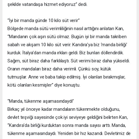
şekilde vatandaşa hizmet ediyoruz” dedi.
“İyi bir manda günde 10 kilo süt verir”
Bölgede manda sütü verimliliğinin nasıl arttığını anlatan Kan,
“Mandanın çok aşırı sütü olmaz. Bugün iyi bir manda takriben
sabah ve akşam 10 kilo süt verir. Kandıra’ya biz ‘manda birliği’
kurduk. İtalya’dan manda ırkları geldi. Biz bunları döllendirdik.
Sağım, süt biraz daha farklılaştı. Süt verimi biraz daha yükseldi.
Oranın mandaları biraz daha verimli. Çünkü soy, kütük
tutmuşlar. Anne ve baba takip edilmiş. İyi olanları bırakmışlar,
kötü olanları kesmişler” diye konuştu.
“Manda, tükenme aşamasındaydı”
Birkaç yıl önceye kadar mandaların tükenmekte olduğunu,
devlet teşviği sayesinde çok iyi seviyeye geldiğini belirten Kan,
“Kandıra’da birliği kurduktan sonra manda sayısı arttı. Manda,
tükenme aşamasındaydı. Yeniden bir hız kazandı. Devletimiz de