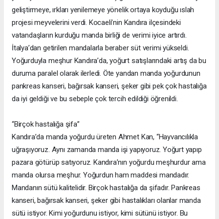
geliştirmeye, ırkları yenilemeye yönelik ortaya koyduğu ıslah
projesi meyvelerini verdi. Kocaeli’nin Kandıra ilçesindeki
vatandaşların kurduğu manda birliği de verimi iyice artırdı.
İtalya’dan getirilen mandalarla beraber süt verimi yükseldi.
Yoğurduyla meşhur Kandıra’da, yoğurt satışlarındaki artış da bu
duruma paralel olarak ilerledi. Öte yandan manda yoğurdunun
pankreas kanseri, bağırsak kanseri, şeker gibi pek çok hastalığa
da iyi geldiği ve bu sebeple çok tercih edildiği öğrenildi.
“Birçok hastalığa şifa”
Kandıra’da manda yoğurdu üreten Ahmet Kan, “Hayvancılıkla
uğraşıyoruz. Aynı zamanda manda işi yapıyoruz. Yoğurt yapıp
pazara götürüp satıyoruz. Kandıra’nın yoğurdu meşhurdur ama
manda olursa meşhur. Yoğurdun ham maddesi mandadır.
Mandanın sütü kalitelidir. Birçok hastalığa da şifadır. Pankreas
kanseri, bağırsak kanseri, şeker gibi hastalıkları olanlar manda
sütü istiyor. Kimi yoğurdunu istiyor, kimi sütünü istiyor. Bu