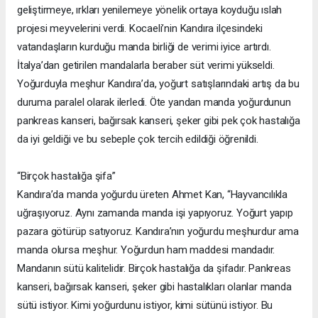
geliştirmeye, ırkları yenilemeye yönelik ortaya koyduğu ıslah
projesi meyvelerini verdi. Kocaeli’nin Kandıra ilçesindeki
vatandaşların kurduğu manda birliği de verimi iyice artırdı.
İtalya’dan getirilen mandalarla beraber süt verimi yükseldi.
Yoğurduyla meşhur Kandıra’da, yoğurt satışlarındaki artış da bu
duruma paralel olarak ilerledi. Öte yandan manda yoğurdunun
pankreas kanseri, bağırsak kanseri, şeker gibi pek çok hastalığa
da iyi geldiği ve bu sebeple çok tercih edildiği öğrenildi.
“Birçok hastalığa şifa”
Kandıra’da manda yoğurdu üreten Ahmet Kan, “Hayvancılıkla
uğraşıyoruz. Aynı zamanda manda işi yapıyoruz. Yoğurt yapıp
pazara götürüp satıyoruz. Kandıra’nın yoğurdu meşhurdur ama
manda olursa meşhur. Yoğurdun ham maddesi mandadır.
Mandanın sütü kalitelidir. Birçok hastalığa da şifadır. Pankreas
kanseri, bağırsak kanseri, şeker gibi hastalıkları olanlar manda
sütü istiyor. Kimi yoğurdunu istiyor, kimi sütünü istiyor. Bu