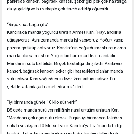
pankreas kanseri, bağırsak kanseri, şeker gibi pek çok hastalığa
da iyi geldiği ve bu sebeple çok tercih edildiği öğrenildi.
“Birçok hastalığa şifa”
Kandıra’da manda yoğurdu üreten Ahmet Kan, “Hayvancılıkla
uğraşıyoruz. Aynı zamanda manda işi yapıyoruz. Yoğurt yapıp
pazara götürüp satıyoruz. Kandıra’nın yoğurdu meşhurdur ama
manda olursa meşhur. Yoğurdun ham maddesi mandadır.
Mandanın sütü kalitelidir. Birçok hastalığa da şifadır. Pankreas
kanseri, bağırsak kanseri, şeker gibi hastalıkları olanlar manda
sütü istiyor. Kimi yoğurdunu istiyor, kimi sütünü istiyor. Bu
şekilde vatandaşa hizmet ediyoruz” dedi.
“İyi bir manda günde 10 kilo süt verir”
Bölgede manda sütü verimliliğinin nasıl arttığını anlatan Kan,
“Mandanın çok aşırı sütü olmaz. Bugün iyi bir manda takriben
sabah ve akşam 10 kilo süt verir. Kandıra’ya biz ‘manda birliği’
kurduk. İtalya’dan manda ırkları geldi. Biz bunları döllendirdik.