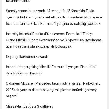
takvimine alındı.
Şampiyonanın bu sezonki 14. etabı, 13-15 Kasım'da Tuzla
ilçesinde bulunan 5,3 kilometrelik pistte düzenlenecek. Böylece
İstanbul, tarihte 8. kez Formula 1 yarışına ev sahipliği yapacak.
Intercity İstanbul Park’ta düzenlenecek Formula 1 Türkiye
Grand Prix'si, S Sport ekranlarından ve S Sport Plus uygulaması
üzerinden canlı olarak izleyiciyle buluşacak.
İlk yarışı Raikkonen kazandı
İstanbul'da gerçekleştirilen ilk Formula 1 yarışını, Fin sürücü
Kimi Raikkonen kazandı.
O dönem McLaren Mercedes takımı adına yarışan Raikkonen,
2005'teki yarışta damalı bayrağı rakiplerinin önünde görmeyi
başardı.
Massa'dan üst üste 3 galibiyet