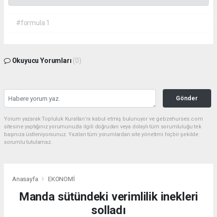
#formula 1
Okuyucu Yorumları
(0)
Gönder
Yorum yazarak Topluluk Kuralları’nı kabul etmiş bulunuyor ve gebzehurses.com
sitesine yaptığınız yorumunuzla ilgili doğrudan veya dolaylı tüm sorumluluğu tek
başınıza üstleniyorsunuz. Yazılan tüm yorumlardan site yönetimi hiçbir şekilde
sorumlu tutulamaz.
Anasayfa
EKONOMİ
Manda sütündeki verimlilik inekleri
solladı