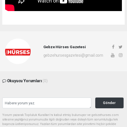
Gebze Hürses Gazetesi
gebzehursesgazetesi@gmail.com
Okuyucu Yorumları
(0)
Gönder
Yorum yazarak Topluluk Kuralları’nı kabul etmiş bulunuyor ve gebzehurses.com
sitesine yaptığınız yorumunuzla ilgili doğrudan veya dolaylı tüm sorumluluğu tek
başınıza üstleniyorsunuz. Yazılan tüm yorumlardan site yönetimi hiçbir şekilde