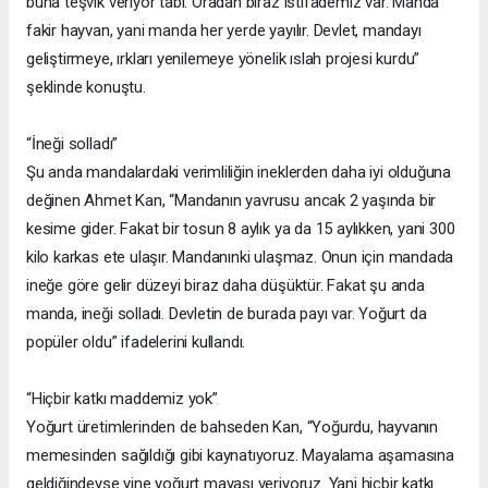
buna teşvik veriyor tabi. Oradan biraz istifademiz var. Manda
fakir hayvan, yani manda her yerde yayılır. Devlet, mandayı
geliştirmeye, ırkları yenilemeye yönelik ıslah projesi kurdu”
şeklinde konuştu.
“İneği solladı”
Şu anda mandalardaki verimliliğin ineklerden daha iyi olduğuna
değinen Ahmet Kan, “Mandanın yavrusu ancak 2 yaşında bir
kesime gider. Fakat bir tosun 8 aylık ya da 15 aylıkken, yani 300
kilo karkas ete ulaşır. Mandanınki ulaşmaz. Onun için mandada
ineğe göre gelir düzeyi biraz daha düşüktür. Fakat şu anda
manda, ineği solladı. Devletin de burada payı var. Yoğurt da
popüler oldu” ifadelerini kullandı.
“Hiçbir katkı maddemiz yok”
Yoğurt üretimlerinden de bahseden Kan, “Yoğurdu, hayvanın
memesinden sağıldığı gibi kaynatıyoruz. Mayalama aşamasına
geldiğindeyse yine yoğurt mayası veriyoruz. Yani hiçbir katkı