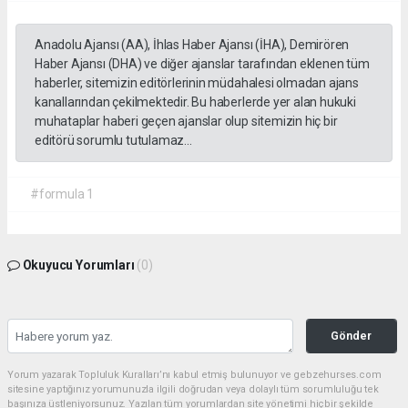
Anadolu Ajansı (AA), İhlas Haber Ajansı (İHA), Demirören
Haber Ajansı (DHA) ve diğer ajanslar tarafından eklenen tüm
haberler, sitemizin editörlerinin müdahalesi olmadan ajans
kanallarından çekilmektedir. Bu haberlerde yer alan hukuki
muhataplar haberi geçen ajanslar olup sitemizin hiç bir
editörü sorumlu tutulamaz...
#formula 1
Okuyucu Yorumları
(0)
Gönder
Yorum yazarak Topluluk Kuralları’nı kabul etmiş bulunuyor ve gebzehurses.com
sitesine yaptığınız yorumunuzla ilgili doğrudan veya dolaylı tüm sorumluluğu tek
başınıza üstleniyorsunuz. Yazılan tüm yorumlardan site yönetimi hiçbir şekilde