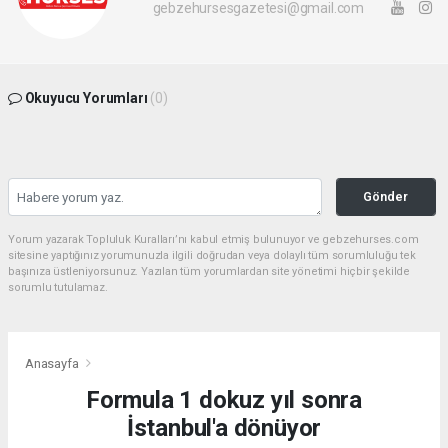
gebzehursesgazetesi@gmail.com
Okuyucu Yorumları
(0)
Gönder
Yorum yazarak Topluluk Kuralları’nı kabul etmiş bulunuyor ve gebzehurses.com
sitesine yaptığınız yorumunuzla ilgili doğrudan veya dolaylı tüm sorumluluğu tek
başınıza üstleniyorsunuz. Yazılan tüm yorumlardan site yönetimi hiçbir şekilde
sorumlu tutulamaz.
Anasayfa
Formula 1 dokuz yıl sonra
İstanbul'a dönüyor