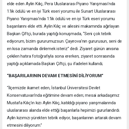
elde eden Aylin Kılıç, Pera Uluslararası Piyano Yarışması’nda
1.’lik ödülü ve en iyi Türk eseri yorumu ile Sunart Uluslararası
Piyano Yarışması’nda 1.’lik ödülü ve en iyi Türk eseri yorumu
başarılarını elde etti. Aylin Kılıç ve ailesini makamında ağırlayan
Başkan Çiftçi, burada yaptığı konuşmada, “Seni çok tebrik
ediyorum, bizim gururumuzsun. Çayırova’nın gururusun, seni de
en kısa zamanda dinlemek isteriz” dedi. Ziyaret günün anısına
çekilen hatıra fotoğrafıyla sona ererken, ziyaret sonrasında
yaptığı açıklamada Başkan Çiftçi, şu ifadeleri kullandı;
“BAŞARILARININ DEVAM ETMESİNİ DİLİYORUM”
“İlçemizde ikamet eden, İstanbul Üniversitesi Devlet
Konservatuvarı’nda eğitimine devam eden; mesai arkadaşımız
Mustafa Kılıç’ın kızı Aylin Kılıç, katıldığı piyano yarışmalarında
uluslararası alanda elde ettiği başarılarla hepimizi gururlandırdı.
Aylin kızımızı yürekten tebrik ediyor, başarılarının artarak devam
etmesini diliyorum.”