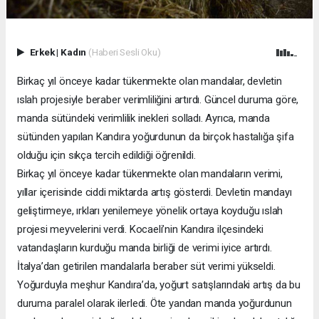
Erkek
|
Kadın
(Haberi Sesli Oku)
Birkaç yıl önceye kadar tükenmekte olan mandalar, devletin
ıslah projesiyle beraber verimliliğini artırdı. Güncel duruma göre,
manda sütündeki verimlilik inekleri solladı. Ayrıca, manda
sütünden yapılan Kandıra yoğurdunun da birçok hastalığa şifa
olduğu için sıkça tercih edildiği öğrenildi.
Birkaç yıl önceye kadar tükenmekte olan mandaların verimi,
yıllar içerisinde ciddi miktarda artış gösterdi. Devletin mandayı
geliştirmeye, ırkları yenilemeye yönelik ortaya koyduğu ıslah
projesi meyvelerini verdi. Kocaeli’nin Kandıra ilçesindeki
vatandaşların kurduğu manda birliği de verimi iyice artırdı.
İtalya’dan getirilen mandalarla beraber süt verimi yükseldi.
Yoğurduyla meşhur Kandıra’da, yoğurt satışlarındaki artış da bu
duruma paralel olarak ilerledi. Öte yandan manda yoğurdunun