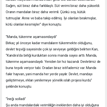
Sağım, süt biraz daha farklılaştı. Süt verimi biraz daha yükseldi.
Oranın mandaları biraz daha verimli. Çünkü soy, kütük
tutmuşlar. Anne ve baba takip edilmiş. İyi olanları bırakmışlar,
kötü olanları kesmişler” diye konuştu.
“Manda, tükenme aşamasındaydı”
Birkaç yıl önceye kadar mandaların tükenmekte olduğunu,
devlet teşviği sayesinde çok iyi seviyeye geldiğini belirten Kan,
“Kandıra’da birliği kurduktan sonra manda sayısı arttı. Manda,
tükenme aşamasındaydı. Yeniden bir hız kazandı. Devletimiz de
buna teşvik veriyor tabi. Oradan biraz istifademiz var. Manda
fakir hayvan, yani manda her yerde yayılır. Devlet, mandayı
geliştirmeye, ırkları yenilemeye yönelik ıslah projesi kurdu”
şeklinde konuştu.
“İneği solladı”
Şu anda mandalardaki verimliliğin ineklerden daha iyi olduğuna