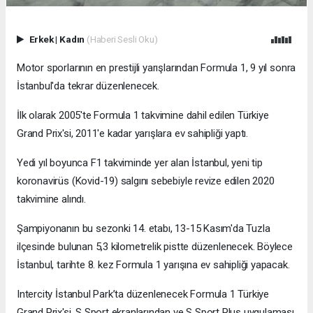
Erkek
|
Kadın
(Haberi Sesli Oku)
Motor sporlarının en prestijli yarışlarından Formula 1, 9 yıl sonra
İstanbul'da tekrar düzenlenecek.
İlk olarak 2005'te Formula 1 takvimine dahil edilen Türkiye
Grand Prix'si, 2011'e kadar yarışlara ev sahipliği yaptı.
Yedi yıl boyunca F1 takviminde yer alan İstanbul, yeni tip
koronavirüs (Kovid-19) salgını sebebiyle revize edilen 2020
takvimine alındı.
Şampiyonanın bu sezonki 14. etabı, 13-15 Kasım'da Tuzla
ilçesinde bulunan 5,3 kilometrelik pistte düzenlenecek. Böylece
İstanbul, tarihte 8. kez Formula 1 yarışına ev sahipliği yapacak.
Intercity İstanbul Park’ta düzenlenecek Formula 1 Türkiye
Grand Prix'si, S Sport ekranlarından ve S Sport Plus uygulaması