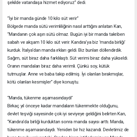
şekilde vatandaşa hizmet ediyoruz” dedi.
“İyi bir manda günde 10 kilo süt verir”
Bölgede manda sütü verimliliğinin nasıl arttığını anlatan Kan,
“Mandanın çok aşırı sütü olmaz. Bugün iyi bir manda takriben
sabah ve akşam 10 kilo süt verir. Kandıra’ya biz ‘manda birliği’
kurduk. İtalya’dan manda ırkları geldi. Biz bunları döllendirdik.
Sağım, süt biraz daha farklılaştı. Süt verimi biraz daha yükseldi.
Oranın mandaları biraz daha verimli. Çünkü soy, kütük
tutmuşlar. Anne ve baba takip edilmiş. İyi olanları bırakmışlar,
kötü olanları kesmişler” diye konuştu.
“Manda, tükenme aşamasındaydı”
Birkaç yıl önceye kadar mandaların tükenmekte olduğunu,
devlet teşviği sayesinde çok iyi seviyeye geldiğini belirten Kan,
“Kandıra’da birliği kurduktan sonra manda sayısı arttı. Manda,
tükenme aşamasındaydı. Yeniden bir hız kazandı. Devletimiz de