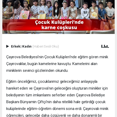
Erkek
|
Kadın
(Haberi Sesli Oku)
Çayırova Belediyesi’nin Çocuk Kulüpleri’nde eğitim gören minik
Çayırovalılar, bugün karnelerine kavuştu. Karnelerini alan
miniklerin sevinci gözlerinden okundu.
Eğitim önceliğimiz, çocuklarımız geleceğimiz anlayışıyla
hareket eden ve Çayırova’nın geleceğini oluşturan minikler için
belediyenin tüm imkanlarını seferber eden Çayırova Belediye
Başkanı Bünyamin Çiftçi’nin daha nitelikli hale getirdiği çocuk
kulüplerinde eğitim-öğretim dönemi sona erdi. Çayırovalı minik
öğrencileri, geleceğe daha özgüvenli ve daha donanımlı bir