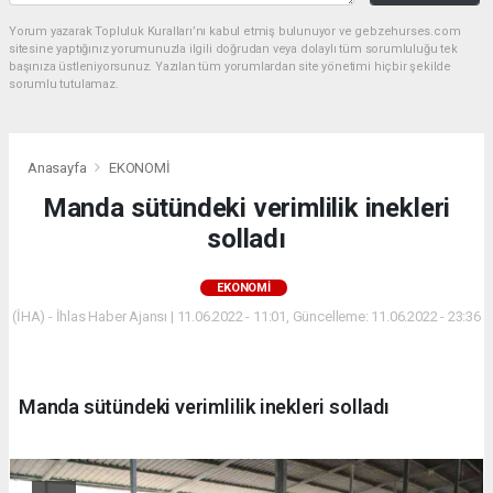
Yorum yazarak Topluluk Kuralları’nı kabul etmiş bulunuyor ve gebzehurses.com
sitesine yaptığınız yorumunuzla ilgili doğrudan veya dolaylı tüm sorumluluğu tek
başınıza üstleniyorsunuz. Yazılan tüm yorumlardan site yönetimi hiçbir şekilde
sorumlu tutulamaz.
Anasayfa
EKONOMİ
Manda sütündeki verimlilik inekleri
solladı
EKONOMİ
(İHA) - İhlas Haber Ajansı | 11.06.2022 - 11:01, Güncelleme: 11.06.2022 - 23:36
Manda sütündeki verimlilik inekleri solladı