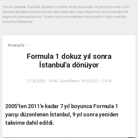
Yorum yazarak Topluluk Kuralları’nı kabul etmiş bulunuyor ve gebzehurses.com
sitesine yaptığınız yorumunuzla ilgili doğrudan veya dolaylı tüm sorumluluğu tek
başınıza üstleniyorsunuz. Yazılan tüm yorumlardan site yönetimi hiçbir şekilde
sorumlu tutulamaz.
Anasayfa
Formula 1 dokuz yıl sonra
İstanbul'a dönüyor
27.08.2020 - 14:46, Güncelleme: 18.05.2021 - 14:34
2005'ten 2011'e kadar 7 yıl boyunca Formula 1
yarışı düzenlenen İstanbul, 9 yıl sonra yeniden
takvime dahil edildi.