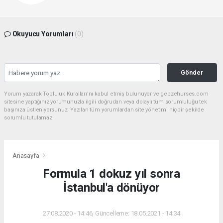
Okuyucu Yorumları
(0)
Gönder
Yorum yazarak Topluluk Kuralları’nı kabul etmiş bulunuyor ve gebzehurses.com
sitesine yaptığınız yorumunuzla ilgili doğrudan veya dolaylı tüm sorumluluğu tek
başınıza üstleniyorsunuz. Yazılan tüm yorumlardan site yönetimi hiçbir şekilde
sorumlu tutulamaz.
Anasayfa
Formula 1 dokuz yıl sonra
İstanbul'a dönüyor
27.08.2020 - 14:46, Güncelleme: 18.05.2021 - 14:34