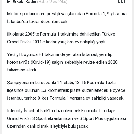
Erkek
|
Kadın
(Haberi Sesli Oku)
Motor sporlarının en prestijli yarışlarından Formula 1, 9 yıl sonra
İstanbul'da tekrar düzenlenecek.
İlk olarak 2005'te Formula 1 takvimine dahil edilen Türkiye
Grand Prix'si, 2011'e kadar yarışlara ev sahipliği yaptı.
Yedi yıl boyunca F1 takviminde yer alan İstanbul, yeni tip
koronavirüs (Kovid-19) salgını sebebiyle revize edilen 2020
takvimine alındı.
Şampiyonanın bu sezonki 14. etabı, 13-15 Kasım'da Tuzla
ilçesinde bulunan 5,3 kilometrelik pistte düzenlenecek. Böylece
İstanbul, tarihte 8. kez Formula 1 yarışına ev sahipliği yapacak.
Intercity İstanbul Park’ta düzenlenecek Formula 1 Türkiye
Grand Prix'si, S Sport ekranlarından ve S Sport Plus uygulaması
üzerinden canlı olarak izleyiciyle buluşacak.