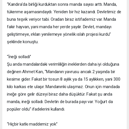
“Kandıra’da birliği kurduktan sonra manda sayısı arttı. Manda,
tükenme aşamasındaydı. Yeniden bir hız kazandı. Devletimiz de
buna teşvik veriyor tabi. Oradan biraz istifademiz var. Manda
fakir hayvan, yani manda her yerde yayılır. Devlet, mandayı
geliştirmeye, ırkları yenilemeye yönelik ıslah projesi kurdu”
şeklinde konuştu.
“İneği solladı”
Şu anda mandalardaki verimliliğin ineklerden daha iyi olduğuna
değinen Ahmet Kan, “Mandanın yavrusu ancak 2 yaşında bir
kesime gider. Fakat bir tosun 8 aylık ya da 15 aylıkken, yani 300
kilo karkas ete ulaşır. Mandanınki ulaşmaz. Onun için mandada
ineğe göre gelir düzeyi biraz daha düşüktür. Fakat şu anda
manda, ineği solladı. Devletin de burada payı var. Yoğurt da
popüler oldu” ifadelerini kullandı.
“Hiçbir katkı maddemiz yok”