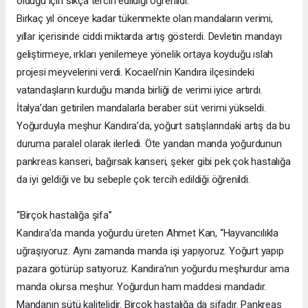
olduğu için sıkça tercih edildiği öğrenildi.
Birkaç yıl önceye kadar tükenmekte olan mandaların verimi,
yıllar içerisinde ciddi miktarda artış gösterdi. Devletin mandayı
geliştirmeye, ırkları yenilemeye yönelik ortaya koyduğu ıslah
projesi meyvelerini verdi. Kocaeli’nin Kandıra ilçesindeki
vatandaşların kurduğu manda birliği de verimi iyice artırdı.
İtalya’dan getirilen mandalarla beraber süt verimi yükseldi.
Yoğurduyla meşhur Kandıra’da, yoğurt satışlarındaki artış da bu
duruma paralel olarak ilerledi. Öte yandan manda yoğurdunun
pankreas kanseri, bağırsak kanseri, şeker gibi pek çok hastalığa
da iyi geldiği ve bu sebeple çok tercih edildiği öğrenildi.
“Birçok hastalığa şifa”
Kandıra’da manda yoğurdu üreten Ahmet Kan, “Hayvancılıkla
uğraşıyoruz. Aynı zamanda manda işi yapıyoruz. Yoğurt yapıp
pazara götürüp satıyoruz. Kandıra’nın yoğurdu meşhurdur ama
manda olursa meşhur. Yoğurdun ham maddesi mandadır.
Mandanın sütü kalitelidir. Birçok hastalığa da şifadır. Pankreas