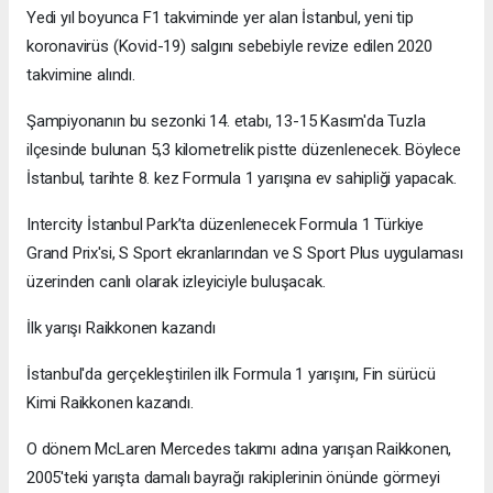
Yedi yıl boyunca F1 takviminde yer alan İstanbul, yeni tip
koronavirüs (Kovid-19) salgını sebebiyle revize edilen 2020
takvimine alındı.
Şampiyonanın bu sezonki 14. etabı, 13-15 Kasım'da Tuzla
ilçesinde bulunan 5,3 kilometrelik pistte düzenlenecek. Böylece
İstanbul, tarihte 8. kez Formula 1 yarışına ev sahipliği yapacak.
Intercity İstanbul Park’ta düzenlenecek Formula 1 Türkiye
Grand Prix'si, S Sport ekranlarından ve S Sport Plus uygulaması
üzerinden canlı olarak izleyiciyle buluşacak.
İlk yarışı Raikkonen kazandı
İstanbul'da gerçekleştirilen ilk Formula 1 yarışını, Fin sürücü
Kimi Raikkonen kazandı.
O dönem McLaren Mercedes takımı adına yarışan Raikkonen,
2005'teki yarışta damalı bayrağı rakiplerinin önünde görmeyi