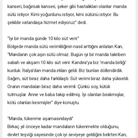
kanseri, bağırsak kanseri, şeker gibi hastalıkları olanlar manda
sütü istiyor. Kimi yoğurdunu istiyor, kimi sütünü istiyor. Bu
şekilde vatandaşa hizmet ediyoruz” dedi.
“İyi bir manda günde 10 kilo süt verir”
Bölgede manda sütü verimliliğinin nasıl arttığını anlatan Kan,
“Mandanın çok aşırı sütü olmaz. Bugün iyi bir manda takriben
sabah ve akşam 10 kilo süt verir. Kandıra’ya biz ‘manda birliği’
kurduk. İtalya’dan manda ırkları geldi. Biz bunları döllendirdik.
Sağım, süt biraz daha farklılaştı. Süt verimi biraz daha yükseldi.
Oranın mandaları biraz daha verimli. Çünkü soy, kütük
tutmuşlar. Anne ve baba takip edilmiş. İyi olanları bırakmışlar,
kötü olanları kesmişler” diye konuştu.
“Manda, tükenme aşamasındaydı”
Birkaç yıl önceye kadar mandaların tükenmekte olduğunu,
devlet teşviği sayesinde çok iyi seviyeye geldiğini belirten Kan,