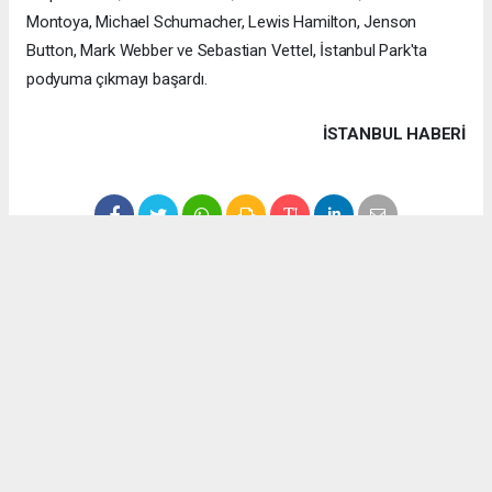
Montoya, Michael Schumacher, Lewis Hamilton, Jenson
Button, Mark Webber ve Sebastian Vettel, İstanbul Park'ta
podyuma çıkmayı başardı.
İSTANBUL HABERİ
Anadolu Ajansı (AA), İhlas Haber Ajansı (İHA), Demirören
Haber Ajansı (DHA) ve diğer ajanslar tarafından eklenen tüm
haberler, sitemizin editörlerinin müdahalesi olmadan ajans
kanallarından çekilmektedir. Bu haberlerde yer alan hukuki
muhataplar haberi geçen ajanslar olup sitemizin hiç bir
editörü sorumlu tutulamaz...
#formula 1