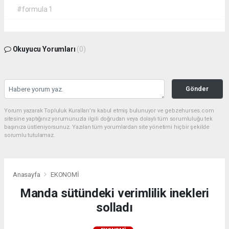
#formula 1
Okuyucu Yorumları
(0)
Gönder
Yorum yazarak Topluluk Kuralları’nı kabul etmiş bulunuyor ve gebzehurses.com
sitesine yaptığınız yorumunuzla ilgili doğrudan veya dolaylı tüm sorumluluğu tek
başınıza üstleniyorsunuz. Yazılan tüm yorumlardan site yönetimi hiçbir şekilde
sorumlu tutulamaz.
Anasayfa
EKONOMİ
Manda sütündeki verimlilik inekleri
solladı