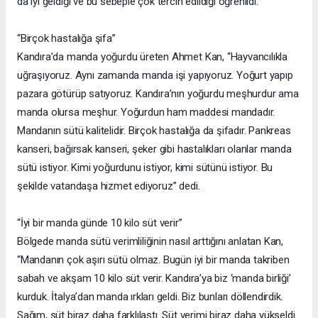
da iyi geldiği ve bu sebeple çok tercih edildiği öğrenildi.
“Birçok hastalığa şifa”
Kandıra’da manda yoğurdu üreten Ahmet Kan, “Hayvancılıkla
uğraşıyoruz. Aynı zamanda manda işi yapıyoruz. Yoğurt yapıp
pazara götürüp satıyoruz. Kandıra’nın yoğurdu meşhurdur ama
manda olursa meşhur. Yoğurdun ham maddesi mandadır.
Mandanın sütü kalitelidir. Birçok hastalığa da şifadır. Pankreas
kanseri, bağırsak kanseri, şeker gibi hastalıkları olanlar manda
sütü istiyor. Kimi yoğurdunu istiyor, kimi sütünü istiyor. Bu
şekilde vatandaşa hizmet ediyoruz” dedi.
“İyi bir manda günde 10 kilo süt verir”
Bölgede manda sütü verimliliğinin nasıl arttığını anlatan Kan,
“Mandanın çok aşırı sütü olmaz. Bugün iyi bir manda takriben
sabah ve akşam 10 kilo süt verir. Kandıra’ya biz ‘manda birliği’
kurduk. İtalya’dan manda ırkları geldi. Biz bunları döllendirdik.
Sağım, süt biraz daha farklılaştı. Süt verimi biraz daha yükseldi.