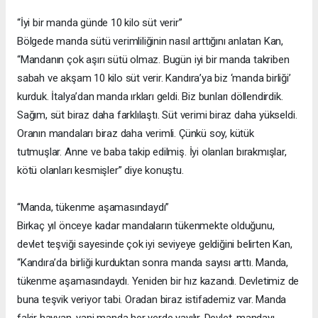
“İyi bir manda günde 10 kilo süt verir”
Bölgede manda sütü verimliliğinin nasıl arttığını anlatan Kan,
“Mandanın çok aşırı sütü olmaz. Bugün iyi bir manda takriben
sabah ve akşam 10 kilo süt verir. Kandıra’ya biz ‘manda birliği’
kurduk. İtalya’dan manda ırkları geldi. Biz bunları döllendirdik.
Sağım, süt biraz daha farklılaştı. Süt verimi biraz daha yükseldi.
Oranın mandaları biraz daha verimli. Çünkü soy, kütük
tutmuşlar. Anne ve baba takip edilmiş. İyi olanları bırakmışlar,
kötü olanları kesmişler” diye konuştu.
“Manda, tükenme aşamasındaydı”
Birkaç yıl önceye kadar mandaların tükenmekte olduğunu,
devlet teşviği sayesinde çok iyi seviyeye geldiğini belirten Kan,
“Kandıra’da birliği kurduktan sonra manda sayısı arttı. Manda,
tükenme aşamasındaydı. Yeniden bir hız kazandı. Devletimiz de
buna teşvik veriyor tabi. Oradan biraz istifademiz var. Manda
fakir hayvan, yani manda her yerde yayılır. Devlet, mandayı