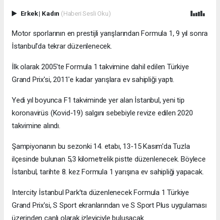
Erkek
|
Kadın
(Haberi Sesli Oku)
Motor sporlarının en prestijli yarışlarından Formula 1, 9 yıl sonra
İstanbul'da tekrar düzenlenecek.
İlk olarak 2005'te Formula 1 takvimine dahil edilen Türkiye
Grand Prix'si, 2011'e kadar yarışlara ev sahipliği yaptı.
Yedi yıl boyunca F1 takviminde yer alan İstanbul, yeni tip
koronavirüs (Kovid-19) salgını sebebiyle revize edilen 2020
takvimine alındı.
Şampiyonanın bu sezonki 14. etabı, 13-15 Kasım'da Tuzla
ilçesinde bulunan 5,3 kilometrelik pistte düzenlenecek. Böylece
İstanbul, tarihte 8. kez Formula 1 yarışına ev sahipliği yapacak.
Intercity İstanbul Park’ta düzenlenecek Formula 1 Türkiye
Grand Prix'si, S Sport ekranlarından ve S Sport Plus uygulaması
üzerinden canlı olarak izleyiciyle buluşacak.