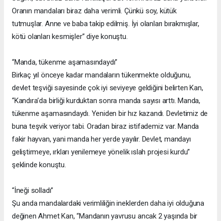
Oranın mandaları biraz daha verimli. Çünkü soy, kütük
tutmuşlar. Anne ve baba takip edilmiş. İyi olanları bırakmışlar,
kötü olanları kesmişler” diye konuştu.
“Manda, tükenme aşamasındaydı”
Birkaç yıl önceye kadar mandaların tükenmekte olduğunu,
devlet teşviği sayesinde çok iyi seviyeye geldiğini belirten Kan,
“Kandıra’da birliği kurduktan sonra manda sayısı arttı. Manda,
tükenme aşamasındaydı. Yeniden bir hız kazandı. Devletimiz de
buna teşvik veriyor tabi. Oradan biraz istifademiz var. Manda
fakir hayvan, yani manda her yerde yayılır. Devlet, mandayı
geliştirmeye, ırkları yenilemeye yönelik ıslah projesi kurdu”
şeklinde konuştu.
“İneği solladı”
Şu anda mandalardaki verimliliğin ineklerden daha iyi olduğuna
değinen Ahmet Kan, “Mandanın yavrusu ancak 2 yaşında bir