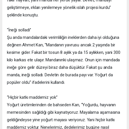
geliştirmeye, ırkları yenilemeye yönelik ıslah projesi kurdu”
şeklinde konuştu.
“İneği solladı”
Şu anda mandalardaki verimliliğin ineklerden daha iyi olduğuna
değinen Ahmet Kan, “Mandanın yavrusu ancak 2 yaşında bir
kesime gider. Fakat bir tosun 8 aylık ya da 15 aylıkken, yani 300
kilo karkas ete ulaşır. Mandanınki ulaşmaz. Onun için mandada
ineğe göre gelir düzeyi biraz daha düşüktür. Fakat şu anda
manda, ineği solladı. Devletin de burada payı var. Yoğurt da
popüler oldu” ifadelerini kullandı.
“Hiçbir katkı maddemiz yok”
Yoğurt üretimlerinden de bahseden Kan, “Yoğurdu, hayvanın
memesinden sağıldığı gibi kaynatıyoruz. Mayalama aşamasına
geldiğindeyse yine yoğurt mayası veriyoruz. Yani hiçbir katkı
maddemiz yoktur. Nenelerimiz, dedelerimiz bugüne nasıl