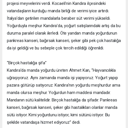
projesi meyvelerini verdi. Kocaeli’nin Kandıra ilçesindeki
vatandaşların kurduğu manda birliği de verimi iyice artırdı.
İtalya’dan getirilen mandalarla beraber süt verimi yükseldi.
Yoğurduyla meşhur Kandıra’da, yoğurt satışlarındaki artış da bu
duruma paralel olarak ilerledi. Öte yandan manda yoğurdunun
pankreas kanseri, bağırsak kanseri, şeker gibi pek çok hastalığa
da iyi geldiği ve bu sebeple çok tercih edildiği öğrenildi.
“Birçok hastalığa şifa”
Kandıra’da manda yoğurdu üreten Ahmet Kan, “Hayvancılıkla
uğraşıyoruz. Aynı zamanda manda işi yapıyoruz. Yoğurt yapıp
pazara götürüp satıyoruz. Kandıra’nın yoğurdu meşhurdur ama
manda olursa meşhur. Yoğurdun ham maddesi mandadır.
Mandanın sütü kalitelidir. Birçok hastalığa da şifadır. Pankreas
kanseri, bağırsak kanseri, şeker gibi hastalıkları olanlar manda
sütü istiyor. Kimi yoğurdunu istiyor, kimi sütünü istiyor. Bu
şekilde vatandaşa hizmet ediyoruz” dedi.