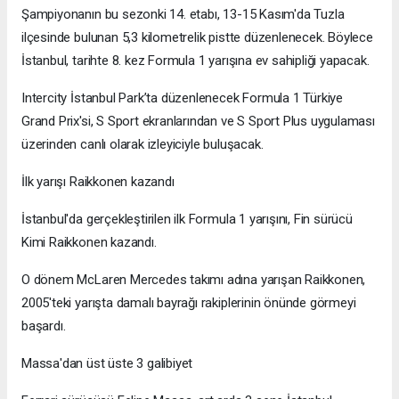
Şampiyonanın bu sezonki 14. etabı, 13-15 Kasım'da Tuzla
ilçesinde bulunan 5,3 kilometrelik pistte düzenlenecek. Böylece
İstanbul, tarihte 8. kez Formula 1 yarışına ev sahipliği yapacak.
Intercity İstanbul Park’ta düzenlenecek Formula 1 Türkiye
Grand Prix'si, S Sport ekranlarından ve S Sport Plus uygulaması
üzerinden canlı olarak izleyiciyle buluşacak.
İlk yarışı Raikkonen kazandı
İstanbul'da gerçekleştirilen ilk Formula 1 yarışını, Fin sürücü
Kimi Raikkonen kazandı.
O dönem McLaren Mercedes takımı adına yarışan Raikkonen,
2005'teki yarışta damalı bayrağı rakiplerinin önünde görmeyi
başardı.
Massa'dan üst üste 3 galibiyet