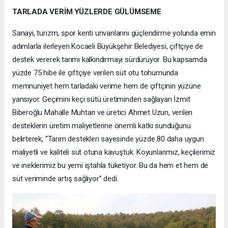
TARLADA VERİM YÜZLERDE GÜLÜMSEME
Sanayi, turizm, spor kenti unvanlarını güçlendirme yolunda emin
adımlarla ilerleyen Kocaeli Büyükşehir Belediyesi, çiftçiye de
destek vererek tarımı kalkındırmayı sürdürüyor. Bu kapsamda
yüzde 75 hibe ile çiftçiye verilen süt otu tohumunda
memnuniyet hem tarladaki verime hem de çiftçinin yüzüne
yansıyor. Geçimini keçi sütü üretiminden sağlayan İzmit
Biberoğlu Mahalle Muhtarı ve üretici Ahmet Uzun, verilen
desteklerin üretim maliyetlerine önemli katkı sunduğunu
belirterek, “Tarım destekleri sayesinde yüzde 80 daha uygun
maliyetli ve kaliteli süt otuna kavuştuk. Koyunlarımız, keçilerimiz
ve ineklerimiz bu yemi iştahla tüketiyor. Bu da hem et hem de
süt veriminde artış sağlıyor” dedi.