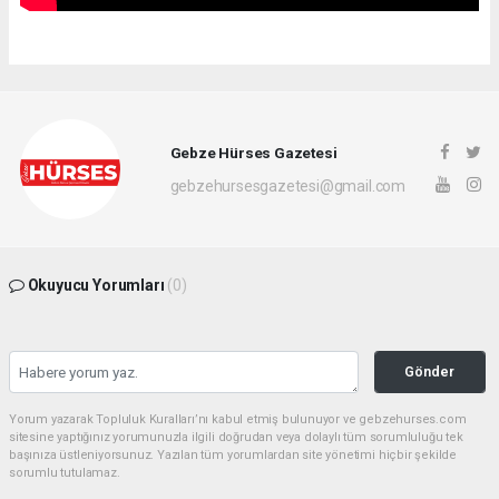
Gebze Hürses Gazetesi
gebzehursesgazetesi@gmail.com
Okuyucu Yorumları
(0)
Gönder
Yorum yazarak Topluluk Kuralları’nı kabul etmiş bulunuyor ve gebzehurses.com
sitesine yaptığınız yorumunuzla ilgili doğrudan veya dolaylı tüm sorumluluğu tek
başınıza üstleniyorsunuz. Yazılan tüm yorumlardan site yönetimi hiçbir şekilde
sorumlu tutulamaz.