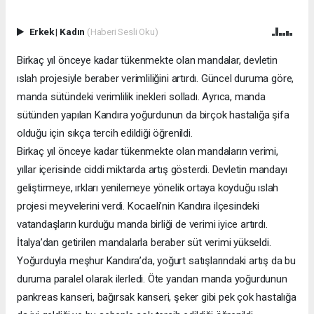
Erkek
|
Kadın
(Haberi Sesli Oku)
Birkaç yıl önceye kadar tükenmekte olan mandalar, devletin
ıslah projesiyle beraber verimliliğini artırdı. Güncel duruma göre,
manda sütündeki verimlilik inekleri solladı. Ayrıca, manda
sütünden yapılan Kandıra yoğurdunun da birçok hastalığa şifa
olduğu için sıkça tercih edildiği öğrenildi.
Birkaç yıl önceye kadar tükenmekte olan mandaların verimi,
yıllar içerisinde ciddi miktarda artış gösterdi. Devletin mandayı
geliştirmeye, ırkları yenilemeye yönelik ortaya koyduğu ıslah
projesi meyvelerini verdi. Kocaeli’nin Kandıra ilçesindeki
vatandaşların kurduğu manda birliği de verimi iyice artırdı.
İtalya’dan getirilen mandalarla beraber süt verimi yükseldi.
Yoğurduyla meşhur Kandıra’da, yoğurt satışlarındaki artış da bu
duruma paralel olarak ilerledi. Öte yandan manda yoğurdunun
pankreas kanseri, bağırsak kanseri, şeker gibi pek çok hastalığa