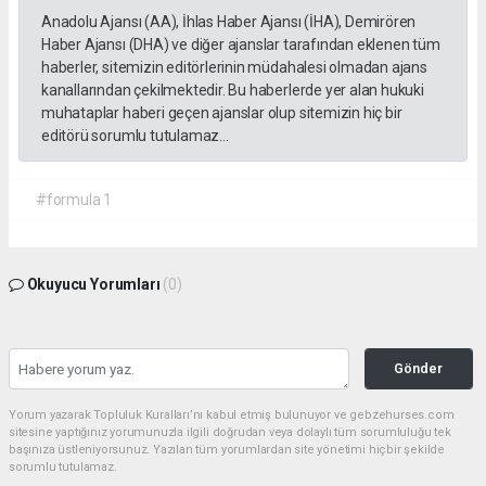
Anadolu Ajansı (AA), İhlas Haber Ajansı (İHA), Demirören
Haber Ajansı (DHA) ve diğer ajanslar tarafından eklenen tüm
haberler, sitemizin editörlerinin müdahalesi olmadan ajans
kanallarından çekilmektedir. Bu haberlerde yer alan hukuki
muhataplar haberi geçen ajanslar olup sitemizin hiç bir
editörü sorumlu tutulamaz...
#formula 1
Okuyucu Yorumları
(0)
Gönder
Yorum yazarak Topluluk Kuralları’nı kabul etmiş bulunuyor ve gebzehurses.com
sitesine yaptığınız yorumunuzla ilgili doğrudan veya dolaylı tüm sorumluluğu tek
başınıza üstleniyorsunuz. Yazılan tüm yorumlardan site yönetimi hiçbir şekilde
sorumlu tutulamaz.