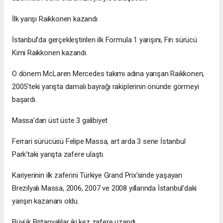
İlk yarışı Raikkonen kazandı
İstanbul'da gerçekleştirilen ilk Formula 1 yarışını, Fin sürücü
Kimi Raikkonen kazandı.
O dönem McLaren Mercedes takımı adına yarışan Raikkonen,
2005'teki yarışta damalı bayrağı rakiplerinin önünde görmeyi
başardı.
Massa'dan üst üste 3 galibiyet
Ferrari sürücüsü Felipe Massa, art arda 3 sene İstanbul
Park'taki yarışta zafere ulaştı.
Kariyerinin ilk zaferini Türkiye Grand Prix'sinde yaşayan
Brezilyalı Massa, 2006, 2007 ve 2008 yıllarında İstanbul'daki
yarışın kazananı oldu.
Büyük Britanyalılar iki kez zafere uzandı