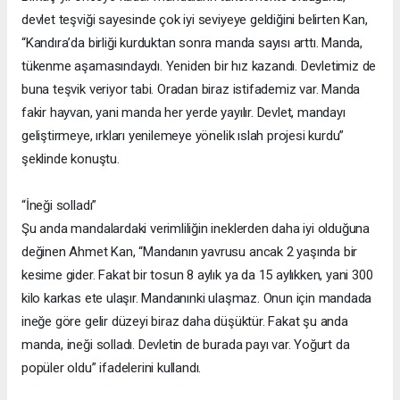
devlet teşviği sayesinde çok iyi seviyeye geldiğini belirten Kan,
“Kandıra’da birliği kurduktan sonra manda sayısı arttı. Manda,
tükenme aşamasındaydı. Yeniden bir hız kazandı. Devletimiz de
buna teşvik veriyor tabi. Oradan biraz istifademiz var. Manda
fakir hayvan, yani manda her yerde yayılır. Devlet, mandayı
geliştirmeye, ırkları yenilemeye yönelik ıslah projesi kurdu”
şeklinde konuştu.
“İneği solladı”
Şu anda mandalardaki verimliliğin ineklerden daha iyi olduğuna
değinen Ahmet Kan, “Mandanın yavrusu ancak 2 yaşında bir
kesime gider. Fakat bir tosun 8 aylık ya da 15 aylıkken, yani 300
kilo karkas ete ulaşır. Mandanınki ulaşmaz. Onun için mandada
ineğe göre gelir düzeyi biraz daha düşüktür. Fakat şu anda
manda, ineği solladı. Devletin de burada payı var. Yoğurt da
popüler oldu” ifadelerini kullandı.