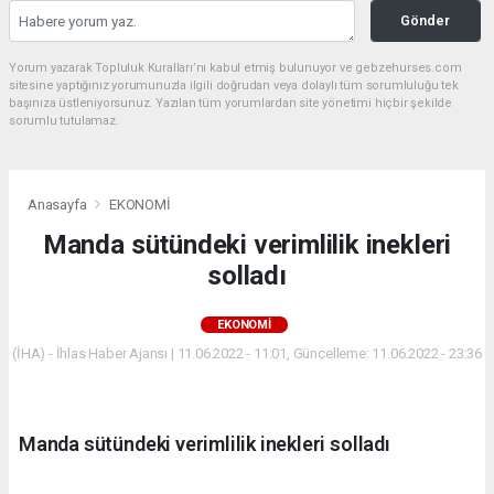
Gönder
Yorum yazarak Topluluk Kuralları’nı kabul etmiş bulunuyor ve gebzehurses.com
sitesine yaptığınız yorumunuzla ilgili doğrudan veya dolaylı tüm sorumluluğu tek
başınıza üstleniyorsunuz. Yazılan tüm yorumlardan site yönetimi hiçbir şekilde
sorumlu tutulamaz.
Anasayfa
EKONOMİ
Manda sütündeki verimlilik inekleri
solladı
EKONOMİ
(İHA) - İhlas Haber Ajansı | 11.06.2022 - 11:01, Güncelleme: 11.06.2022 - 23:36
Manda sütündeki verimlilik inekleri solladı