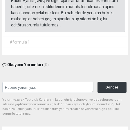
Haber Ajansı (DHA) ve diğer ajanslar tarafından eklenen tüm
haberler, sitemizin editörlerinin müdahalesi olmadan ajans
kanallarından çekilmektedir. Bu haberlerde yer alan hukuki
muhataplar haberi geçen ajanslar olup sitemizin hiç bir
editörü sorumlu tutulamaz...
#formula 1
Okuyucu Yorumları
(0)
Gönder
Yorum yazarak Topluluk Kuralları’nı kabul etmiş bulunuyor ve gebzehurses.com
sitesine yaptığınız yorumunuzla ilgili doğrudan veya dolaylı tüm sorumluluğu tek
başınıza üstleniyorsunuz. Yazılan tüm yorumlardan site yönetimi hiçbir şekilde
sorumlu tutulamaz.