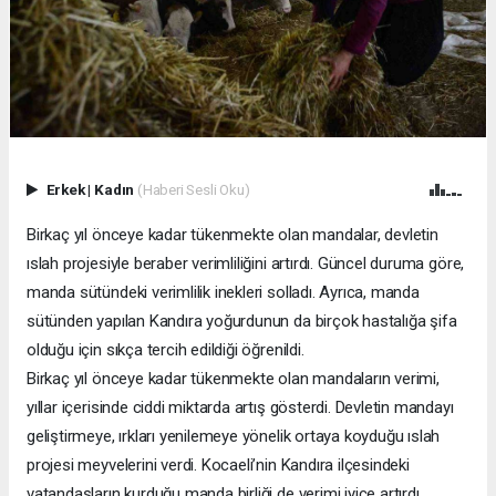
Erkek
|
Kadın
(Haberi Sesli Oku)
Birkaç yıl önceye kadar tükenmekte olan mandalar, devletin
ıslah projesiyle beraber verimliliğini artırdı. Güncel duruma göre,
manda sütündeki verimlilik inekleri solladı. Ayrıca, manda
sütünden yapılan Kandıra yoğurdunun da birçok hastalığa şifa
olduğu için sıkça tercih edildiği öğrenildi.
Birkaç yıl önceye kadar tükenmekte olan mandaların verimi,
yıllar içerisinde ciddi miktarda artış gösterdi. Devletin mandayı
geliştirmeye, ırkları yenilemeye yönelik ortaya koyduğu ıslah
projesi meyvelerini verdi. Kocaeli’nin Kandıra ilçesindeki
vatandaşların kurduğu manda birliği de verimi iyice artırdı.