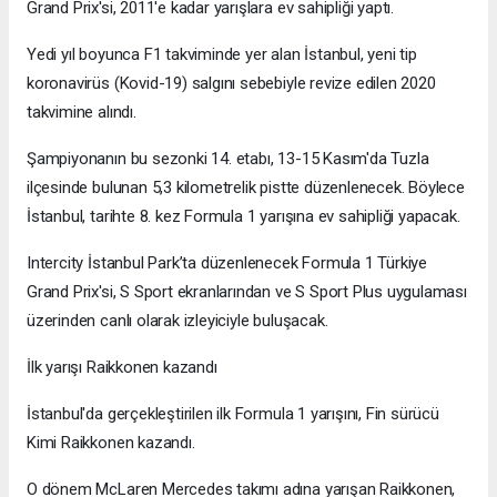
Grand Prix'si, 2011'e kadar yarışlara ev sahipliği yaptı.
Yedi yıl boyunca F1 takviminde yer alan İstanbul, yeni tip
koronavirüs (Kovid-19) salgını sebebiyle revize edilen 2020
takvimine alındı.
Şampiyonanın bu sezonki 14. etabı, 13-15 Kasım'da Tuzla
ilçesinde bulunan 5,3 kilometrelik pistte düzenlenecek. Böylece
İstanbul, tarihte 8. kez Formula 1 yarışına ev sahipliği yapacak.
Intercity İstanbul Park’ta düzenlenecek Formula 1 Türkiye
Grand Prix'si, S Sport ekranlarından ve S Sport Plus uygulaması
üzerinden canlı olarak izleyiciyle buluşacak.
İlk yarışı Raikkonen kazandı
İstanbul'da gerçekleştirilen ilk Formula 1 yarışını, Fin sürücü
Kimi Raikkonen kazandı.
O dönem McLaren Mercedes takımı adına yarışan Raikkonen,