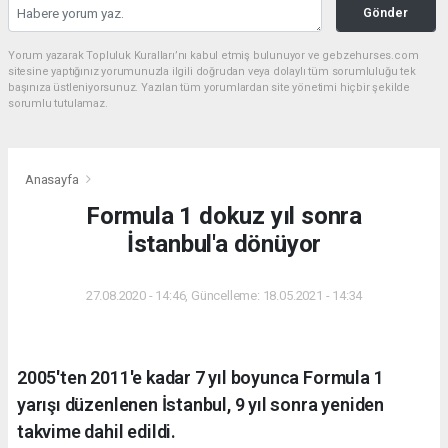
Gönder
Yorum yazarak Topluluk Kuralları’nı kabul etmiş bulunuyor ve gebzehurses.com
sitesine yaptığınız yorumunuzla ilgili doğrudan veya dolaylı tüm sorumluluğu tek
başınıza üstleniyorsunuz. Yazılan tüm yorumlardan site yönetimi hiçbir şekilde
sorumlu tutulamaz.
Anasayfa
Formula 1 dokuz yıl sonra
İstanbul'a dönüyor
27.08.2020 - 14:46, Güncelleme: 18.05.2021 - 14:34
2005'ten 2011'e kadar 7 yıl boyunca Formula 1
yarışı düzenlenen İstanbul, 9 yıl sonra yeniden
takvime dahil edildi.