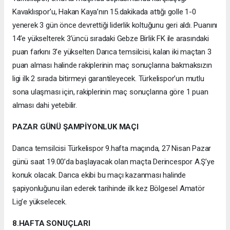
Kavaklıspor’u, Hakan Kaya’nın 15.dakikada attığı golle 1-0
yenerek 3 gün önce devrettiği liderlik koltuğunu geri aldı. Puanını
14’e yükselterek 3’üncü sıradaki Gebze Birlik FK ile arasındaki
puan farkını 3’e yükselten Darıca temsilcisi, kalan iki maçtan 3
puan alması halinde rakiplerinin maç sonuçlarına bakmaksızın
ligi ilk 2 sırada bitirmeyi garantileyecek. Türkelispor’un mutlu
sona ulaşması için, rakiplerinin maç sonuçlarına göre 1 puan
alması dahi yetebilir.
PAZAR GÜNÜ ŞAMPİYONLUK MAÇI
Darıca temsilcisi Türkelispor 9.hafta maçında, 27 Nisan Pazar
günü saat 19.00’da başlayacak olan maçta Derincespor A.Ş’ye
konuk olacak. Darıca ekibi bu maçı kazanması halinde
şapiyonluğunu ilan ederek tarihinde ilk kez Bölgesel Amatör
Lig’e yükselecek.
8.HAFTA SONUÇLARI