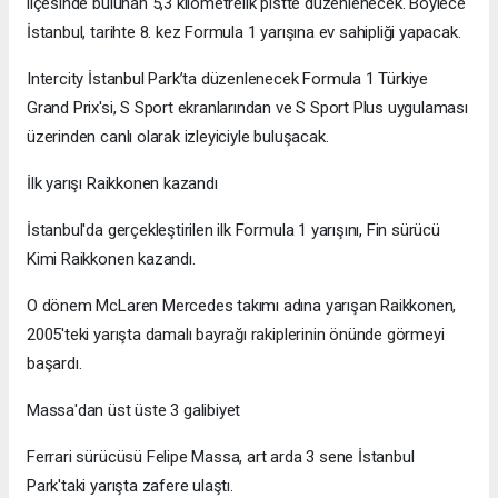
ilçesinde bulunan 5,3 kilometrelik pistte düzenlenecek. Böylece
İstanbul, tarihte 8. kez Formula 1 yarışına ev sahipliği yapacak.
Intercity İstanbul Park’ta düzenlenecek Formula 1 Türkiye
Grand Prix'si, S Sport ekranlarından ve S Sport Plus uygulaması
üzerinden canlı olarak izleyiciyle buluşacak.
İlk yarışı Raikkonen kazandı
İstanbul'da gerçekleştirilen ilk Formula 1 yarışını, Fin sürücü
Kimi Raikkonen kazandı.
O dönem McLaren Mercedes takımı adına yarışan Raikkonen,
2005'teki yarışta damalı bayrağı rakiplerinin önünde görmeyi
başardı.
Massa'dan üst üste 3 galibiyet
Ferrari sürücüsü Felipe Massa, art arda 3 sene İstanbul
Park'taki yarışta zafere ulaştı.