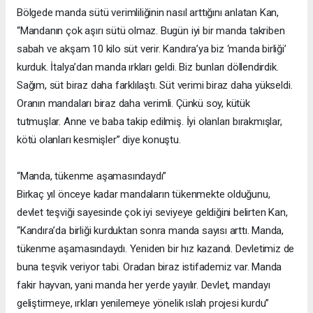
Bölgede manda sütü verimliliğinin nasıl arttığını anlatan Kan,
“Mandanın çok aşırı sütü olmaz. Bugün iyi bir manda takriben
sabah ve akşam 10 kilo süt verir. Kandıra’ya biz ‘manda birliği’
kurduk. İtalya’dan manda ırkları geldi. Biz bunları döllendirdik.
Sağım, süt biraz daha farklılaştı. Süt verimi biraz daha yükseldi.
Oranın mandaları biraz daha verimli. Çünkü soy, kütük
tutmuşlar. Anne ve baba takip edilmiş. İyi olanları bırakmışlar,
kötü olanları kesmişler” diye konuştu.
“Manda, tükenme aşamasındaydı”
Birkaç yıl önceye kadar mandaların tükenmekte olduğunu,
devlet teşviği sayesinde çok iyi seviyeye geldiğini belirten Kan,
“Kandıra’da birliği kurduktan sonra manda sayısı arttı. Manda,
tükenme aşamasındaydı. Yeniden bir hız kazandı. Devletimiz de
buna teşvik veriyor tabi. Oradan biraz istifademiz var. Manda
fakir hayvan, yani manda her yerde yayılır. Devlet, mandayı
geliştirmeye, ırkları yenilemeye yönelik ıslah projesi kurdu”