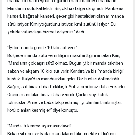
manda olursa meşhur. Yoğurdun ham maddesi mandadır.
Mandanın sütü kalitelidir. Birçok hastalığa da şifadır. Pankreas
kanseri, bağırsak kanseri, şeker gibi hastalıkları olanlar manda
sütü istiyor. Kimi yoğurdunu istiyor, kimi sütünü istiyor. Bu
şekilde vatandaşa hizmet ediyoruz” dedi.
“İyi bir manda günde 10 kilo süt verir”
Bölgede manda sütü verimliliğinin nasıl arttığını anlatan Kan,
“Mandanın çok aşırı sütü olmaz. Bugün iyi bir manda takriben
sabah ve akşam 10 kilo süt verir. Kandıra’ya biz ‘manda birliği’
kurduk. İtalya’dan manda ırkları geldi. Biz bunları döllendirdik.
Sağım, süt biraz daha farklılaştı. Süt verimi biraz daha yükseldi.
Oranın mandaları biraz daha verimli. Çünkü soy, kütük
tutmuşlar. Anne ve baba takip edilmiş. İyi olanları bırakmışlar,
kötü olanları kesmişler” diye konuştu.
“Manda, tükenme aşamasındaydı”
Birkaç yıl önceye kadar mandaların tükenmekte olduğunu,