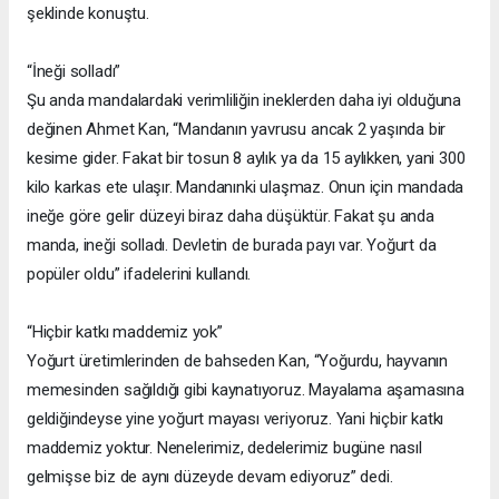
şeklinde konuştu.
“İneği solladı”
Şu anda mandalardaki verimliliğin ineklerden daha iyi olduğuna
değinen Ahmet Kan, “Mandanın yavrusu ancak 2 yaşında bir
kesime gider. Fakat bir tosun 8 aylık ya da 15 aylıkken, yani 300
kilo karkas ete ulaşır. Mandanınki ulaşmaz. Onun için mandada
ineğe göre gelir düzeyi biraz daha düşüktür. Fakat şu anda
manda, ineği solladı. Devletin de burada payı var. Yoğurt da
popüler oldu” ifadelerini kullandı.
“Hiçbir katkı maddemiz yok”
Yoğurt üretimlerinden de bahseden Kan, “Yoğurdu, hayvanın
memesinden sağıldığı gibi kaynatıyoruz. Mayalama aşamasına
geldiğindeyse yine yoğurt mayası veriyoruz. Yani hiçbir katkı
maddemiz yoktur. Nenelerimiz, dedelerimiz bugüne nasıl
gelmişse biz de aynı düzeyde devam ediyoruz” dedi.