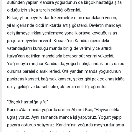
sütünden yapılan Kandıra yoğurdunun da birçok hastalığa şifa
olduğu için sıkça tercih edildiği öğrenildi.
Birkaç yıl önceye kadar tükenmekte olan mandaların verimi,
yıllar içerisinde ciddi miktarda artış gösterdi. Devletin mandayı
geliştirmeye, ırkları yenilemeye yönelik ortaya koyduğu ıslah
projesi meyvelerini verdi. Kocaeli’nin Kandıra ilçesindeki
vatandaşların kurduğu manda birliği de verimi iyice artırdı.
İtalya’dan getirilen mandalarla beraber süt verimi yükseldi.
Yoğurduyla meşhur Kandıra’da, yoğurt satışlarındaki artış da bu
duruma paralel olarak ilerledi. Öte yandan manda yoğurdunun
pankreas kanseri, bağırsak kanseri, şeker gibi pek çok hastalığa
da iyi geldiği ve bu sebeple çok tercih edildiği öğrenildi.
“Birçok hastalığa şifa”
Kandıra’da manda yoğurdu üreten Ahmet Kan, “Hayvancılıkla
uğraşıyoruz. Aynı zamanda manda işi yapıyoruz. Yoğurt yapıp
pazara götürüp satıyoruz. Kandıra’nın yoğurdu meşhurdur ama