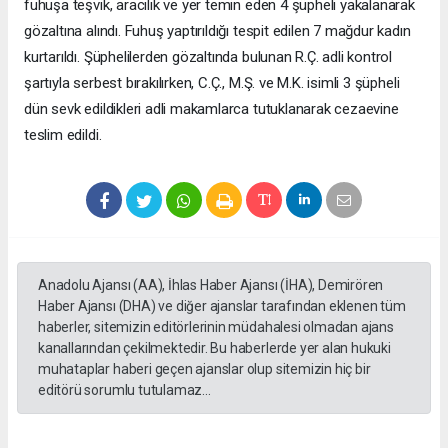
fuhuşa teşvik, aracılık ve yer temin eden 4 şüpheli yakalanarak
gözaltına alındı. Fuhuş yaptırıldığı tespit edilen 7 mağdur kadın
kurtarıldı. Şüphelilerden gözaltında bulunan R.Ç. adli kontrol
şartıyla serbest bırakılırken, C.Ç., M.Ş. ve M.K. isimli 3 şüpheli
dün sevk edildikleri adli makamlarca tutuklanarak cezaevine
teslim edildi.
Anadolu Ajansı (AA), İhlas Haber Ajansı (İHA), Demirören
Haber Ajansı (DHA) ve diğer ajanslar tarafından eklenen tüm
haberler, sitemizin editörlerinin müdahalesi olmadan ajans
kanallarından çekilmektedir. Bu haberlerde yer alan hukuki
muhataplar haberi geçen ajanslar olup sitemizin hiç bir
editörü sorumlu tutulamaz...