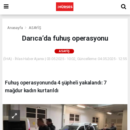
Anasayfa
ASAYİŞ
Darıca’da fuhuş operasyonu
ASAYİŞ
(İHA) - İhlas Haber Ajansı | 03.05.2025 - 10:02, Güncelleme: 04.05.2025 - 12:55
Fuhuş operasyonunda 4 şüpheli yakalandı: 7
mağdur kadın kurtarıldı