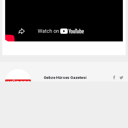
Gebze Hürses Gazetesi
gebzehursesgazetesi@gmail.com
Okuyucu Yorumları
(0)