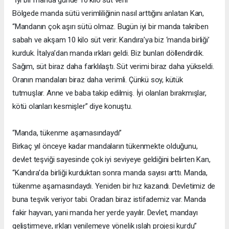
Bölgede manda sütü verimliliğinin nasıl arttığını anlatan Kan,
“Mandanın çok aşırı sütü olmaz. Bugün iyi bir manda takriben
sabah ve akşam 10 kilo süt verir. Kandıra’ya biz ‘manda birliği’
kurduk. İtalya’dan manda ırkları geldi. Biz bunları döllendirdik.
Sağım, süt biraz daha farklılaştı. Süt verimi biraz daha yükseldi.
Oranın mandaları biraz daha verimli. Çünkü soy, kütük
tutmuşlar. Anne ve baba takip edilmiş. İyi olanları bırakmışlar,
kötü olanları kesmişler” diye konuştu.
“Manda, tükenme aşamasındaydı”
Birkaç yıl önceye kadar mandaların tükenmekte olduğunu,
devlet teşviği sayesinde çok iyi seviyeye geldiğini belirten Kan,
“Kandıra’da birliği kurduktan sonra manda sayısı arttı. Manda,
tükenme aşamasındaydı. Yeniden bir hız kazandı. Devletimiz de
buna teşvik veriyor tabi. Oradan biraz istifademiz var. Manda
fakir hayvan, yani manda her yerde yayılır. Devlet, mandayı
geliştirmeye, ırkları yenilemeye yönelik ıslah projesi kurdu”