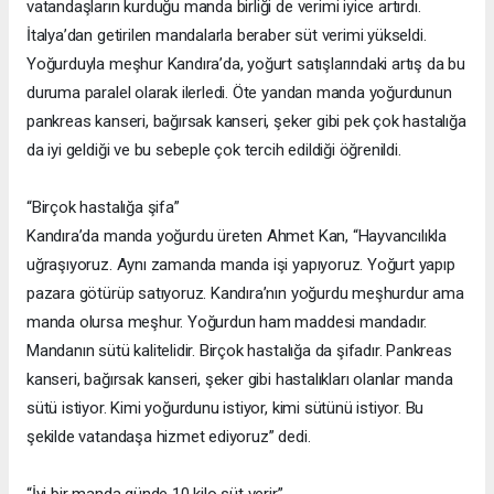
vatandaşların kurduğu manda birliği de verimi iyice artırdı.
İtalya’dan getirilen mandalarla beraber süt verimi yükseldi.
Yoğurduyla meşhur Kandıra’da, yoğurt satışlarındaki artış da bu
duruma paralel olarak ilerledi. Öte yandan manda yoğurdunun
pankreas kanseri, bağırsak kanseri, şeker gibi pek çok hastalığa
da iyi geldiği ve bu sebeple çok tercih edildiği öğrenildi.
“Birçok hastalığa şifa”
Kandıra’da manda yoğurdu üreten Ahmet Kan, “Hayvancılıkla
uğraşıyoruz. Aynı zamanda manda işi yapıyoruz. Yoğurt yapıp
pazara götürüp satıyoruz. Kandıra’nın yoğurdu meşhurdur ama
manda olursa meşhur. Yoğurdun ham maddesi mandadır.
Mandanın sütü kalitelidir. Birçok hastalığa da şifadır. Pankreas
kanseri, bağırsak kanseri, şeker gibi hastalıkları olanlar manda
sütü istiyor. Kimi yoğurdunu istiyor, kimi sütünü istiyor. Bu
şekilde vatandaşa hizmet ediyoruz” dedi.
“İyi bir manda günde 10 kilo süt verir”