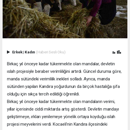
Erkek
|
Kadın
(Haberi Sesli Oku)
Birkaç yıl önceye kadar tükenmekte olan mandalar, devletin
ıslah projesiyle beraber verimliliğini artırdı. Güncel duruma göre,
manda sütündeki verimlilik inekleri solladı. Ayrıca, manda
sütünden yapılan Kandıra yoğurdunun da birçok hastalığa şifa
olduğu için sıkça tercih edildiği öğrenildi.
Birkaç yıl önceye kadar tükenmekte olan mandaların verimi,
yıllar içerisinde ciddi miktarda artış gösterdi. Devletin mandayı
geliştirmeye, ırkları yenilemeye yönelik ortaya koyduğu ıslah
projesi meyvelerini verdi. Kocaeli’nin Kandıra ilçesindeki