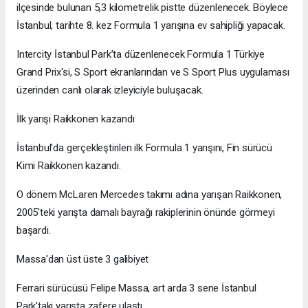
ilçesinde bulunan 5,3 kilometrelik pistte düzenlenecek. Böylece
İstanbul, tarihte 8. kez Formula 1 yarışına ev sahipliği yapacak.
Intercity İstanbul Park’ta düzenlenecek Formula 1 Türkiye
Grand Prix'si, S Sport ekranlarından ve S Sport Plus uygulaması
üzerinden canlı olarak izleyiciyle buluşacak.
İlk yarışı Raikkonen kazandı
İstanbul'da gerçekleştirilen ilk Formula 1 yarışını, Fin sürücü
Kimi Raikkonen kazandı.
O dönem McLaren Mercedes takımı adına yarışan Raikkonen,
2005'teki yarışta damalı bayrağı rakiplerinin önünde görmeyi
başardı.
Massa'dan üst üste 3 galibiyet
Ferrari sürücüsü Felipe Massa, art arda 3 sene İstanbul
Park'taki yarışta zafere ulaştı.