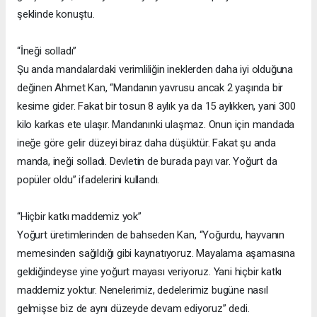
şeklinde konuştu.
“İneği solladı”
Şu anda mandalardaki verimliliğin ineklerden daha iyi olduğuna
değinen Ahmet Kan, “Mandanın yavrusu ancak 2 yaşında bir
kesime gider. Fakat bir tosun 8 aylık ya da 15 aylıkken, yani 300
kilo karkas ete ulaşır. Mandanınki ulaşmaz. Onun için mandada
ineğe göre gelir düzeyi biraz daha düşüktür. Fakat şu anda
manda, ineği solladı. Devletin de burada payı var. Yoğurt da
popüler oldu” ifadelerini kullandı.
“Hiçbir katkı maddemiz yok”
Yoğurt üretimlerinden de bahseden Kan, “Yoğurdu, hayvanın
memesinden sağıldığı gibi kaynatıyoruz. Mayalama aşamasına
geldiğindeyse yine yoğurt mayası veriyoruz. Yani hiçbir katkı
maddemiz yoktur. Nenelerimiz, dedelerimiz bugüne nasıl
gelmişse biz de aynı düzeyde devam ediyoruz” dedi.