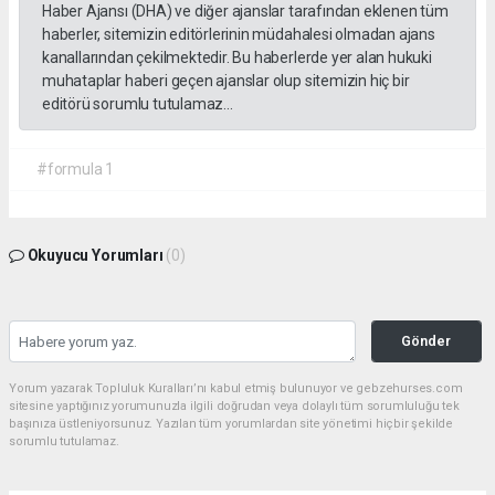
Haber Ajansı (DHA) ve diğer ajanslar tarafından eklenen tüm
haberler, sitemizin editörlerinin müdahalesi olmadan ajans
kanallarından çekilmektedir. Bu haberlerde yer alan hukuki
muhataplar haberi geçen ajanslar olup sitemizin hiç bir
editörü sorumlu tutulamaz...
#formula 1
Okuyucu Yorumları
(0)
Gönder
Yorum yazarak Topluluk Kuralları’nı kabul etmiş bulunuyor ve gebzehurses.com
sitesine yaptığınız yorumunuzla ilgili doğrudan veya dolaylı tüm sorumluluğu tek
başınıza üstleniyorsunuz. Yazılan tüm yorumlardan site yönetimi hiçbir şekilde
sorumlu tutulamaz.