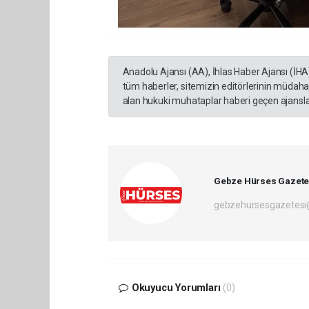
Anadolu Ajansı (AA), İhlas Haber Ajansı (İHA
tüm haberler, sitemizin editörlerinin müdaha
alan hukuki muhataplar haberi geçen ajanslar
Gebze Hürses Gazete
gebzehursesgazetes
Okuyucu Yorumları
(0)