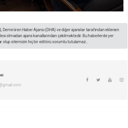
), Demirören Haber Ajansı (DHA) ve diğer ajanslar tarafından eklenen
lesi olmadan ajans kanallarından çekilmektedir. Bu haberlerde yer
 olup sitemizin hiç bir editörü sorumlu tutulamaz...
si
i@gmail.com