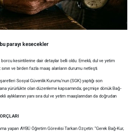
bu parayı kesecekler
orcu kesintilerine dair detaylar belli oldu. Emekli, dul ve yetim
 sınırı ve birden fazla maaş alanların durumu netleşti.
 işaretleri Sosyal Güvenlik Kurumu'nun (SGK) yaptığı son
bu yana yürürlükte olan düzenleme kapsamında; geçmişe dönük Bağ-
ekli aylıklarının yanı sıra dul ve yetim maaşlarından da doğrudan
 BORÇLARI
lama yapan AYBÜ Öğretim Görevlisi Tarkan Özçetin: "Gerek Bağ-Kur,