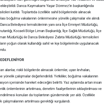
ekleştirildi. Darıca Kaymakamı Yaşar Dönmez’in başkanlığında
ilcileri katıldı. Toplantıda özellikle sahil bölgelerinde alınacak
 olası boğulma vakalarının önlenmesine yönelik çalışmalar ele alındı.
Darıca Belediyesi temsilcilerinin yanı sıra İlçe Emniyet Müdürlüğü,
tanlığı, Kocaeli Bölge Liman Başkanlığı, İlçe Sağlık Müdürlüğü, İlçe
man Müdürlüğü ile Darıca Belediyesi Zabıta Müdürlüğü temsilcileri
ların yoğun olarak kullandığı sahil ve kıyı bölgelerinde uygulanacak
undu.
HEDEFLENİYOR
n alanlar, riskli bölgelerde alınacak önlemler, uyarı levhaları,
e yönelik çalışmalar değerlendirildi. Yetkililer, boğulma vakalarının
syon içerisinde hareket edeceğini belirtti. Yaz aylarında artan insan
nlik önlemlerinin artırılması, denetim faaliyetlerinin sıklaştırılması ve
dirilmesi konuları da toplantının gündeminde yer aldı. Özellikle
k çalışmalarının artırılması gerektiği vurgulandı.