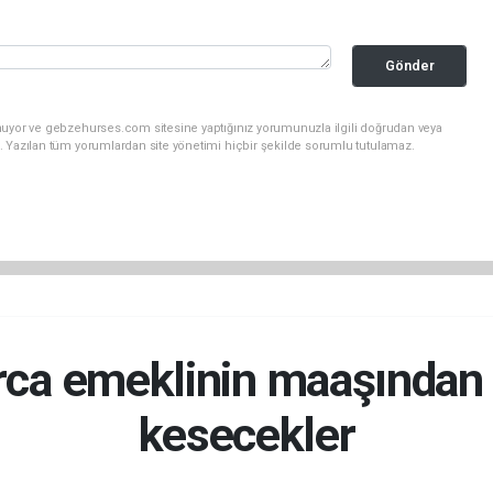
Gönder
nuyor ve gebzehurses.com sitesine yaptığınız yorumunuzla ilgili doğrudan veya
. Yazılan tüm yorumlardan site yönetimi hiçbir şekilde sorumlu tutulamaz.
rca emeklinin maaşından 
kesecekler