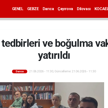
GENEL
GEBZE
Darıca
Çayırova
Dilovası
KOCAEL
 tedbirleri ve boğulma v
yatırıldı
21.06.2026 - 11:30, Güncelleme: 21.06.2026 - 11:30
Darıca