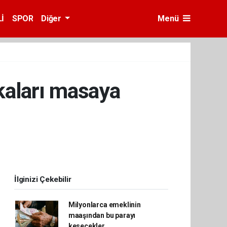
İ
SPOR
Diğer
Menü
akaları masaya
İlginizi Çekebilir
Milyonlarca emeklinin
maaşından bu parayı
kesecekler