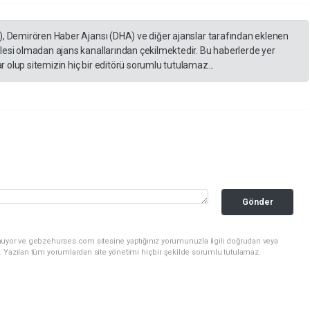
), Demirören Haber Ajansı (DHA) ve diğer ajanslar tarafından eklenen
lesi olmadan ajans kanallarından çekilmektedir. Bu haberlerde yer
 olup sitemizin hiç bir editörü sorumlu tutulamaz...
Gönder
nuyor ve gebzehurses.com sitesine yaptığınız yorumunuzla ilgili doğrudan veya
. Yazılan tüm yorumlardan site yönetimi hiçbir şekilde sorumlu tutulamaz.