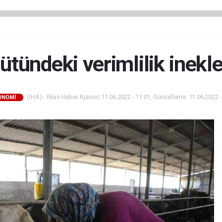
tündeki verimlilik inekler
(İHA) - İhlas Haber Ajansı | 11.06.2022 - 11:01, Güncelleme: 11.06.2022 -
ONOMİ