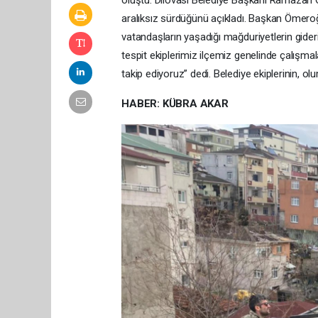
oluştu. Dilovası Belediye Başkanı Ramazan Öm
aralıksız sürdüğünü açıkladı. Başkan Ömeroğlu
vatandaşların yaşadığı mağduriyetlerin gideril
tespit ekiplerimiz ilçemiz genelinde çalışm
takip ediyoruz” dedi. Belediye ekiplerinin, olu
HABER: KÜBRA AKAR