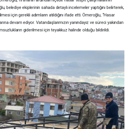
eroğlu, fırtınanın ardından ilçede hasar tespit çalışmalarının
, belediye ekiplerinin sahada detaylı incelemeler yaptığını belirterek,
mesi için gerekli adımların atıldığını ifade etti. Ömeroğlu, “Hasar
alarına devam ediyor. Vatandaşlarımızın yanındayız ve süreci yakından
msuzlukların giderilmesi için teyakkuz halinde olduğu bildirildi.