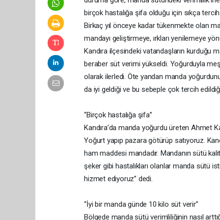
duruma göre, manda sütündeki verimlilik ine
birçok hastalığa şifa olduğu için sıkça tercih 
Birkaç yıl önceye kadar tükenmekte olan manda
mandayı geliştirmeye, ırkları yenilemeye yöne
Kandıra ilçesindeki vatandaşların kurduğu mand
beraber süt verimi yükseldi. Yoğurduyla meşh
olarak ilerledi. Öte yandan manda yoğurdunu
da iyi geldiği ve bu sebeple çok tercih edildiği
“Birçok hastalığa şifa”
Kandıra’da manda yoğurdu üreten Ahmet Kan
Yoğurt yapıp pazara götürüp satıyoruz. K
ham maddesi mandadır. Mandanın sütü kaliteli
şeker gibi hastalıkları olanlar manda sütü is
hizmet ediyoruz” dedi.
“İyi bir manda günde 10 kilo süt verir”
Bölgede manda sütü verimliliğinin nasıl artt