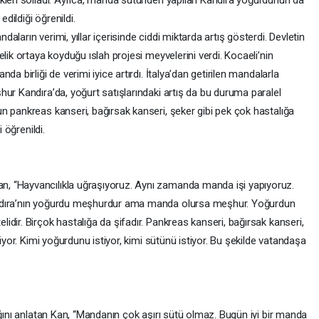
kleri solladı. Ayrıca, manda sütünden yapılan Kandıra yoğurdunun da
edildiği öğrenildi.
ların verimi, yıllar içerisinde ciddi miktarda artış gösterdi. Devletin
lik ortaya koyduğu ıslah projesi meyvelerini verdi. Kocaeli’nin
a birliği de verimi iyice artırdı. İtalya’dan getirilen mandalarla
ur Kandıra’da, yoğurt satışlarındaki artış da bu duruma paralel
n pankreas kanseri, bağırsak kanseri, şeker gibi pek çok hastalığa
 öğrenildi.
, “Hayvancılıkla uğraşıyoruz. Aynı zamanda manda işi yapıyoruz.
andıra’nın yoğurdu meşhurdur ama manda olursa meşhur. Yoğurdun
dir. Birçok hastalığa da şifadır. Pankreas kanseri, bağırsak kanseri,
tiyor. Kimi yoğurdunu istiyor, kimi sütünü istiyor. Bu şekilde vatandaşa
ığını anlatan Kan, “Mandanın çok aşırı sütü olmaz. Bugün iyi bir manda