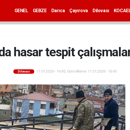
GENEL
GEBZE
Darıca
Çayırova
Dilovası
KOCAEL
da hasar tespit çalışmalar
11.01.2026 - 16:45, Güncelleme: 11.01.2026 - 16:45
Dilovası