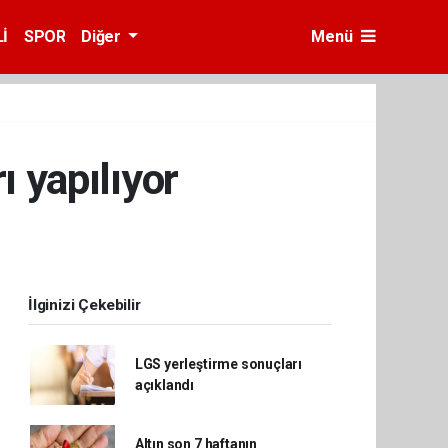
İ
SPOR
Diğer
Menü
ı yapılıyor
İlginizi Çekebilir
LGS yerleştirme sonuçları
açıklandı
Altın son 7 haftanın