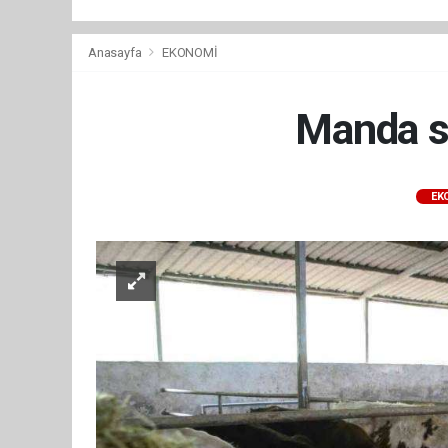
Anasayfa
EKONOMİ
Manda sü
EK