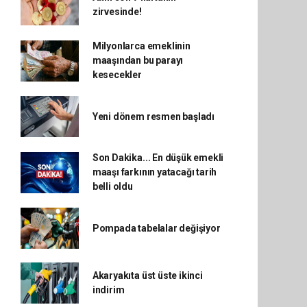
zirvesinde!
Milyonlarca emeklinin
maaşından bu parayı
kesecekler
Yeni dönem resmen başladı
Son Dakika... En düşük emekli
maaşı farkının yatacağı tarih
belli oldu
Pompada tabelalar değişiyor
Akaryakıta üst üste ikinci
indirim