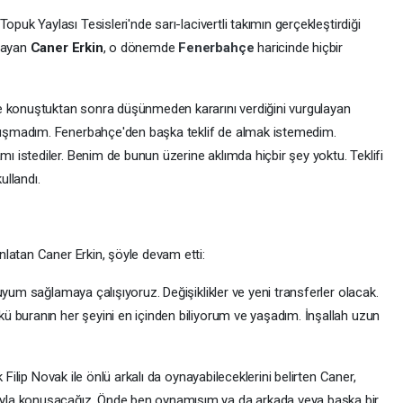
uk Yaylası Tesisleri'nde sarı-lacivertli takımın gerçekleştirdiği
tlayan
Caner Erkin
, o dönemde
Fenerbahçe
haricinde hiçbir
e konuştuktan sonra düşünmeden kararını verdiğini vurgulayan
uşmadım. Fenerbahçe'den başka teklif de almak istemedim.
istediler. Benim de bunun üzerine aklımda hiçbir şey yoktu. Teklifi
ullandı.
latan Caner Erkin, şöyle devam etti:
uyum sağlamaya çalışıyoruz. Değişiklikler ve yeni transferler olacak.
 buranın her şeyini en içinden biliyorum ve yaşadım. İnşallah uzun
 Filip Novak ile önlü arkalı da oynayabileceklerini belirten Caner,
yla konuşacağız. Önde ben oynamışım ya da arkada veya başka bir