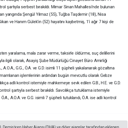
ntrol şartıyla serbest bırakıldı. Mimar Sinan Mahallesi'nde bulunan
ıkan yangında Şengül Yılmaz (55), Tuğba Taşdemir (18), Nisa
an ve Hanım Gülek'in (52) hayatını kaybetmiş, 1'i ağır 7 kişi de
ten yaralama, mala zarar verme, taksirle öldürme, suç delillerini
a ilgili olarak, Asayiş Şube Müdürlüğü Cinayet Büro Amirliği
 Ö.A., A.O.A., G.G., Ö.A. ve G.D. isimli 11 şüpheli yakalanarak gözaltına
e tamamlanan işlemlerinin ardından bugün mevcutlu olarak Gebze
lıkça adli kontrol istemiyle mahkemeye sevk edilen G.B., H.E. ve G.D.
ontrol şartıyla serbest bırakıldı. Savcılıkça tutuklama istemiyle
Ö.A., A.O.A. ve G.G. isimli 7 şüpheli tutuklandı, Ö.A. ise adli kontrol
), Demirören Haber Ajansı (DHA) ve diğer ajanslar tarafından eklenen