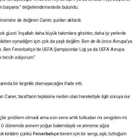
n başarısı." değerlendirmesinde bulundu.
nemine de değinen Caner, şunları aktardı:
ok güzel. İnşallah daha büyük takımlara gitsinler, daha iyi yerlerde
kiden oynadığım için çok da yaşlı değilim. Ben de ilk önce Avrupa'ya
m. Ben Fenerbahçe'de UEFA Şampiyonlar Ligi ya da UEFA Avrupa
k tercih ediyorum."
larında bir kırgınlık olamayacağını ifade etti.
n Caner, taraftarın tepkisine neden olan hareketiyle ilgili soruya ise
içbir problem olmadı ama son sene artık tutkudan mı sevgiden mi
oldu. O dönemde annem yoğun bakımdaydı ve anneme ağza
ok kırıldım çünkü
Fenerbahçe
benim için bir sevgi, aşk, tuttuğum