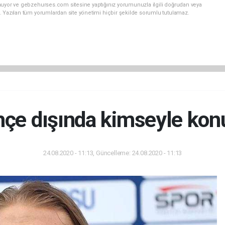
nuyor ve gebzehurses.com sitesine yaptığınız yorumunuzla ilgili doğrudan veya
. Yazılan tüm yorumlardan site yönetimi hiçbir şekilde sorumlu tutulamaz.
hçe dışında kimseyle ko
24.08.2020 - 11:13, Güncelleme: 24.08.2020 - 11:13