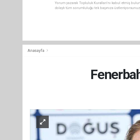
Yorum yazarak Topluluk Kuralları’nı kabul etmiş bulu
dolaylı tüm sorumluluğu tek başınıza üstleniyorsunuz
Anasayfa
Fenerba