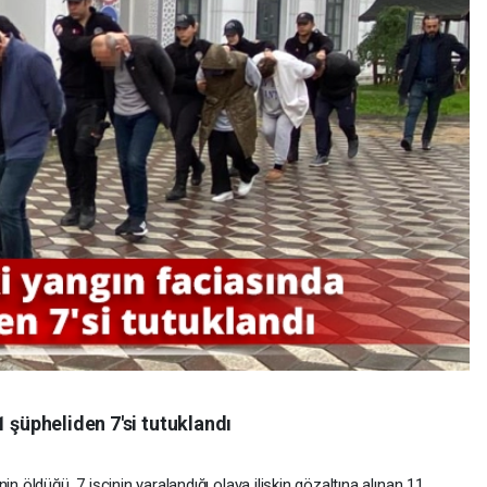
 şüpheliden 7'si tutuklandı
n öldüğü, 7 işçinin yaralandığı olaya ilişkin gözaltına alınan 11