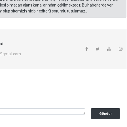
lesi olmadan ajans kanallarından çekilmektedir. Bu haberlerde yer
 olup sitemizin hiç bir editörü sorumlu tutulamaz...
si
i@gmail.com
Gönder