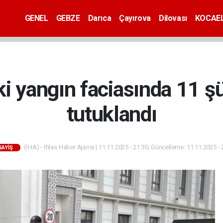
GENEL
GEBZE
Darıca
Çayırova
Dilovası
KOCAEL
ki yangın faciasında 11 şü
tutuklandı
(İHA) - İhlas Haber Ajansı | 11.11.2025 - 21:30, Güncelleme: 11.11.2025 - 
SAYİŞ