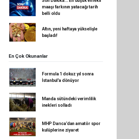
Son Dakika... En düşük emekli
maaşı farkının yatacağı tarih
belli oldu
Altın, yeni haftaya yükselişle
başladı!
En Çok Okunanlar
Formula 1 dokuz yıl sonra
İstanbul'a dönüyor
Manda sütündeki verimlilik
inekleri solladı
MHP Darıca’dan amatör spor
kulüplerine ziyaret