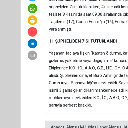
şüpheliden 7'si tutuklanırken, 4'ü ise adli ko
tesiste 8 Kasım'da saat 09.00 sıralarında ç
Taşdemir (17), Cansu Esatoğlu (16), Esma Gik
yaralanmıştı.
11 ŞÜPHELİDEN 7'Sİ TUTUKLANDI
Yaşanan faciaya ilişkin "Kasten öldürme, kas
gizleme, yok etme veya değiştirme" konusuyl
Ekiplerince K.O., İ.O., A.A.O., G.B., H.E., O.Y.,
alındı. Şüphelileri cinayet Büro Amirliğind
Cumhuriyet Başsavcılığı'na sevk edildi. Savcı
isimli 3 şahıs çıkarıldıkları mahkemece adli k
mahkemeye sevk edilen K.O., İ.O., A.A.O., O.Y., 
şartıyla serbest bırakıldı.
Anadolu Ajansı (AA), İhlas Haber Ajansı (İHA