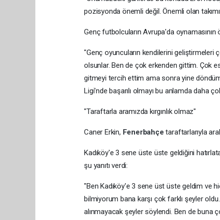
pozisyonda önemli değil. Önemli olan takımı
Genç futbolcuların Avrupa'da oynamasının ö
"Genç oyuncuların kendilerini geliştirmeleri ç
olsunlar. Ben de çok erkenden gittim. Çok es
gitmeyi tercih ettim ama sonra yine döndü
Ligi'nde başarılı olmayı bu anlamda daha ço
"Taraftarla aramızda kırgınlık olmaz"
Caner Erkin,
Fenerbahçe
taraftarlarıyla ara
Kadıköy'e 3 sene üste üste geldiğini hatırlata
şu yanıtı verdi:
"Ben Kadıköy'e 3 sene üst üste geldim ve h
bilmiyorum bana karşı çok farklı şeyler 
alınmayacak şeyler söylendi. Ben de buna ç