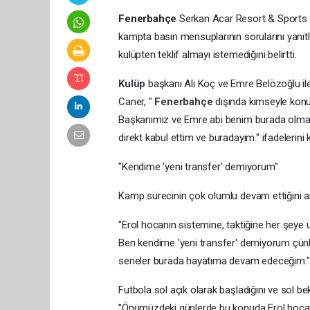
Fenerbahçe
Serkan Acar Resort & Sports Top
kampta basın mensuplarının sorularını yanı
kulüpten teklif almayı istemediğini belirtti.
Kulüp
başkanı Ali Koç ve Emre Belözoğlu il
Caner, "
Fenerbahçe
dışında kimseyle kon
Başkanımız ve Emre abi benim burada olmamı 
direkt kabul ettim ve buradayım." ifadelerini k
"Kendime 'yeni transfer' demiyorum"
Kamp sürecinin çok olumlu devam ettiğini an
"Erol hocanın sistemine, taktiğine her şeye 
Ben kendime 'yeni transfer' demiyorum çünkü
seneler burada hayatıma devam edeceğim."
Futbola sol açık olarak başladığını ve sol bek
"Önümüzdeki günlerde bu konuda Erol hoca