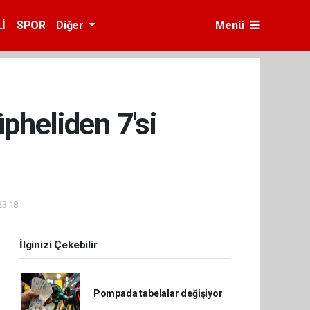
İ
SPOR
Diğer
Menü
pheliden 7'si
23:18
İlginizi Çekebilir
Pompada tabelalar değişiyor