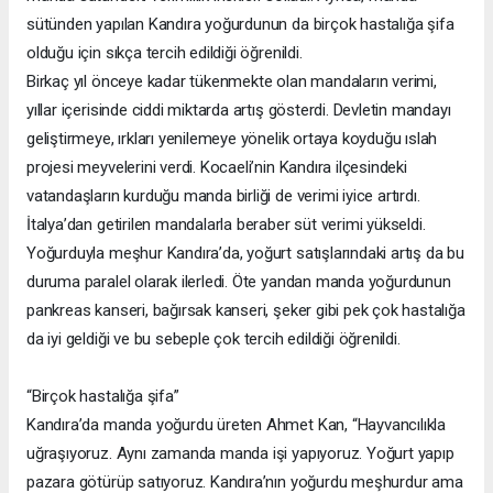
sütünden yapılan Kandıra yoğurdunun da birçok hastalığa şifa
olduğu için sıkça tercih edildiği öğrenildi.
Birkaç yıl önceye kadar tükenmekte olan mandaların verimi,
yıllar içerisinde ciddi miktarda artış gösterdi. Devletin mandayı
geliştirmeye, ırkları yenilemeye yönelik ortaya koyduğu ıslah
projesi meyvelerini verdi. Kocaeli’nin Kandıra ilçesindeki
vatandaşların kurduğu manda birliği de verimi iyice artırdı.
İtalya’dan getirilen mandalarla beraber süt verimi yükseldi.
Yoğurduyla meşhur Kandıra’da, yoğurt satışlarındaki artış da bu
duruma paralel olarak ilerledi. Öte yandan manda yoğurdunun
pankreas kanseri, bağırsak kanseri, şeker gibi pek çok hastalığa
da iyi geldiği ve bu sebeple çok tercih edildiği öğrenildi.
“Birçok hastalığa şifa”
Kandıra’da manda yoğurdu üreten Ahmet Kan, “Hayvancılıkla
uğraşıyoruz. Aynı zamanda manda işi yapıyoruz. Yoğurt yapıp
pazara götürüp satıyoruz. Kandıra’nın yoğurdu meşhurdur ama