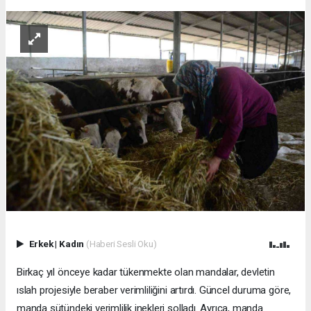
Erkek
|
Kadın
(Haberi Sesli Oku)
Birkaç yıl önceye kadar tükenmekte olan mandalar, devletin
ıslah projesiyle beraber verimliliğini artırdı. Güncel duruma göre,
manda sütündeki verimlilik inekleri solladı. Ayrıca, manda