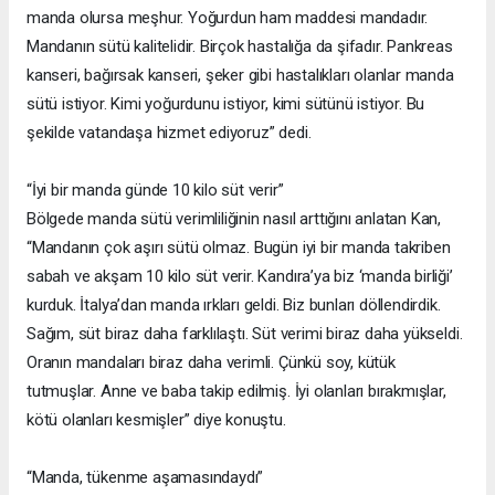
manda olursa meşhur. Yoğurdun ham maddesi mandadır.
Mandanın sütü kalitelidir. Birçok hastalığa da şifadır. Pankreas
kanseri, bağırsak kanseri, şeker gibi hastalıkları olanlar manda
sütü istiyor. Kimi yoğurdunu istiyor, kimi sütünü istiyor. Bu
şekilde vatandaşa hizmet ediyoruz” dedi.
“İyi bir manda günde 10 kilo süt verir”
Bölgede manda sütü verimliliğinin nasıl arttığını anlatan Kan,
“Mandanın çok aşırı sütü olmaz. Bugün iyi bir manda takriben
sabah ve akşam 10 kilo süt verir. Kandıra’ya biz ‘manda birliği’
kurduk. İtalya’dan manda ırkları geldi. Biz bunları döllendirdik.
Sağım, süt biraz daha farklılaştı. Süt verimi biraz daha yükseldi.
Oranın mandaları biraz daha verimli. Çünkü soy, kütük
tutmuşlar. Anne ve baba takip edilmiş. İyi olanları bırakmışlar,
kötü olanları kesmişler” diye konuştu.
“Manda, tükenme aşamasındaydı”