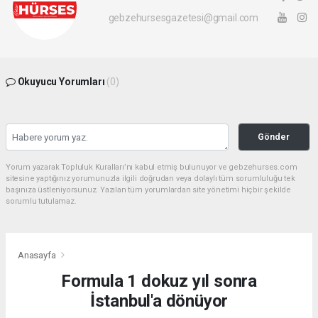
gebzehursesgazetesi@gmail.com
Okuyucu Yorumları
(0)
Gönder
Yorum yazarak Topluluk Kuralları’nı kabul etmiş bulunuyor ve gebzehurses.com
sitesine yaptığınız yorumunuzla ilgili doğrudan veya dolaylı tüm sorumluluğu tek
başınıza üstleniyorsunuz. Yazılan tüm yorumlardan site yönetimi hiçbir şekilde
sorumlu tutulamaz.
Anasayfa
Formula 1 dokuz yıl sonra
İstanbul'a dönüyor