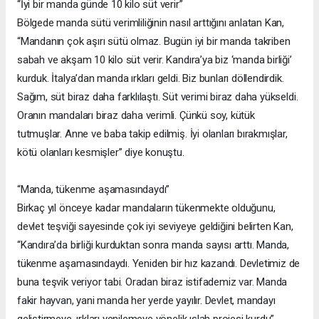
“İyi bir manda günde 10 kilo süt verir”
Bölgede manda sütü verimliliğinin nasıl arttığını anlatan Kan,
“Mandanın çok aşırı sütü olmaz. Bugün iyi bir manda takriben
sabah ve akşam 10 kilo süt verir. Kandıra’ya biz ‘manda birliği’
kurduk. İtalya’dan manda ırkları geldi. Biz bunları döllendirdik.
Sağım, süt biraz daha farklılaştı. Süt verimi biraz daha yükseldi.
Oranın mandaları biraz daha verimli. Çünkü soy, kütük
tutmuşlar. Anne ve baba takip edilmiş. İyi olanları bırakmışlar,
kötü olanları kesmişler” diye konuştu.
“Manda, tükenme aşamasındaydı”
Birkaç yıl önceye kadar mandaların tükenmekte olduğunu,
devlet teşviği sayesinde çok iyi seviyeye geldiğini belirten Kan,
“Kandıra’da birliği kurduktan sonra manda sayısı arttı. Manda,
tükenme aşamasındaydı. Yeniden bir hız kazandı. Devletimiz de
buna teşvik veriyor tabi. Oradan biraz istifademiz var. Manda
fakir hayvan, yani manda her yerde yayılır. Devlet, mandayı
geliştirmeye, ırkları yenilemeye yönelik ıslah projesi kurdu”