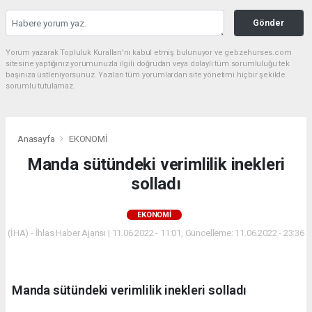
Gönder
Yorum yazarak Topluluk Kuralları’nı kabul etmiş bulunuyor ve gebzehurses.com
sitesine yaptığınız yorumunuzla ilgili doğrudan veya dolaylı tüm sorumluluğu tek
başınıza üstleniyorsunuz. Yazılan tüm yorumlardan site yönetimi hiçbir şekilde
sorumlu tutulamaz.
Anasayfa
EKONOMİ
Manda sütündeki verimlilik inekleri
solladı
EKONOMİ
(İHA) - İhlas Haber Ajansı | 11.06.2022 - 11:01, Güncelleme: 11.06.2022 - 23:36
Manda sütündeki verimlilik inekleri solladı