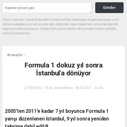
Gönder
Yorum yazarak Topluluk Kuralları’nı kabul etmiş bulunuyor ve gebzehurses.com
sitesine yaptığınız yorumunuzla ilgili doğrudan veya dolaylı tüm sorumluluğu tek
başınıza üstleniyorsunuz. Yazılan tüm yorumlardan site yönetimi hiçbir şekilde
sorumlu tutulamaz.
Anasayfa
Formula 1 dokuz yıl sonra
İstanbul'a dönüyor
27.08.2020 - 14:46, Güncelleme: 18.05.2021 - 14:34
2005'ten 2011'e kadar 7 yıl boyunca Formula 1
yarışı düzenlenen İstanbul, 9 yıl sonra yeniden
takvime dahil edildi.