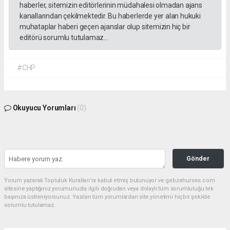
haberler, sitemizin editörlerinin müdahalesi olmadan ajans
kanallarından çekilmektedir. Bu haberlerde yer alan hukuki
muhataplar haberi geçen ajanslar olup sitemizin hiç bir
editörü sorumlu tutulamaz...
#CHP
Okuyucu Yorumları
(0)
Gönder
Yorum yazarak Topluluk Kuralları’nı kabul etmiş bulunuyor ve gebzehurses.com
sitesine yaptığınız yorumunuzla ilgili doğrudan veya dolaylı tüm sorumluluğu tek
başınıza üstleniyorsunuz. Yazılan tüm yorumlardan site yönetimi hiçbir şekilde
sorumlu tutulamaz.