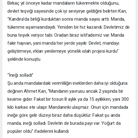
Birkaç yıl önceye kadar mandaların tükenmekte olduğunu,
devlet teşviği sayesinde çok iyi seviyeye geldiğini belirten Kan,
“Kandıra’da birliği kurduktan sonra manda sayısı arttı. Manda,
tükenme aşamasındaydı. Yeniden bir hız kazandı. Devletimiz de
buna teşvik veriyor tabi. Oradan biraz istifademiz var. Manda
fakir hayvan, yani manda her yerde yayılır. Devlet, mandayı
geliştirmeye, ırkları yenilemeye yönelik ıslah projesi kurdu”
şeklinde konuştu.
“İneği solladı”
Şu anda mandalardaki verimliliğin ineklerden daha iyi olduğuna
değinen Ahmet Kan, “Mandanın yavrusu ancak 2 yaşında bir
kesime gider. Fakat bir tosun 8 aylık ya da 15 aylıkken, yani 300
kilo karkas ete ulaşır. Mandanınki ulaşmaz. Onun için mandada
ineğe göre gelir düzeyi biraz daha düşüktür. Fakat şu anda
manda, ineği solladı. Devletin de burada payı var. Yoğurt da
popüler oldu” ifadelerini kullandı.