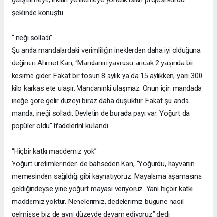
şeklinde konuştu.
“İneği solladı”
Şu anda mandalardaki verimliliğin ineklerden daha iyi olduğuna
değinen Ahmet Kan, “Mandanın yavrusu ancak 2 yaşında bir
kesime gider. Fakat bir tosun 8 aylık ya da 15 aylıkken, yani 300
kilo karkas ete ulaşır. Mandanınki ulaşmaz. Onun için mandada
ineğe göre gelir düzeyi biraz daha düşüktür. Fakat şu anda
manda, ineği solladı. Devletin de burada payı var. Yoğurt da
popüler oldu” ifadelerini kullandı.
“Hiçbir katkı maddemiz yok”
Yoğurt üretimlerinden de bahseden Kan, “Yoğurdu, hayvanın
memesinden sağıldığı gibi kaynatıyoruz. Mayalama aşamasına
geldiğindeyse yine yoğurt mayası veriyoruz. Yani hiçbir katkı
maddemiz yoktur. Nenelerimiz, dedelerimiz bugüne nasıl
gelmişse biz de aynı düzeyde devam ediyoruz” dedi.