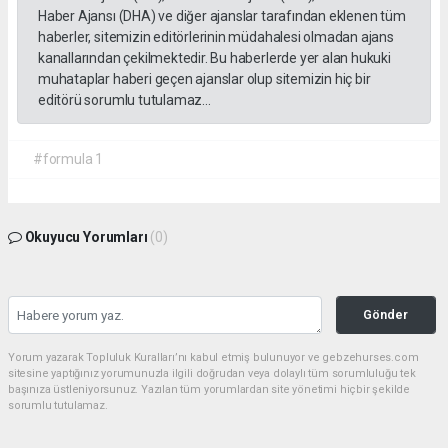
Haber Ajansı (DHA) ve diğer ajanslar tarafından eklenen tüm
haberler, sitemizin editörlerinin müdahalesi olmadan ajans
kanallarından çekilmektedir. Bu haberlerde yer alan hukuki
muhataplar haberi geçen ajanslar olup sitemizin hiç bir
editörü sorumlu tutulamaz...
#formula 1
Okuyucu Yorumları
(0)
Gönder
Yorum yazarak Topluluk Kuralları’nı kabul etmiş bulunuyor ve gebzehurses.com
sitesine yaptığınız yorumunuzla ilgili doğrudan veya dolaylı tüm sorumluluğu tek
başınıza üstleniyorsunuz. Yazılan tüm yorumlardan site yönetimi hiçbir şekilde
sorumlu tutulamaz.