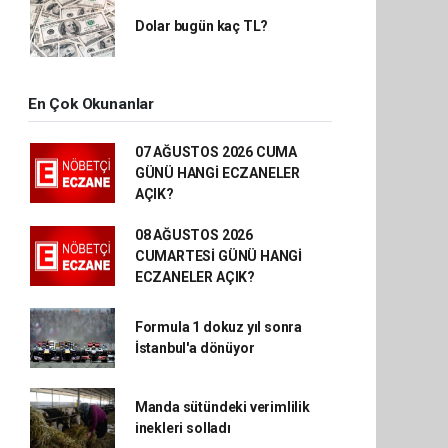
Dolar bugün kaç TL?
En Çok Okunanlar
07 AĞUSTOS 2026 CUMA
GÜNÜ HANGİ ECZANELER
AÇIK?
08 AĞUSTOS 2026
CUMARTESİ GÜNÜ HANGİ
ECZANELER AÇIK?
Formula 1 dokuz yıl sonra
İstanbul'a dönüyor
Manda sütündeki verimlilik
inekleri solladı