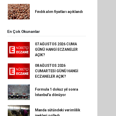
Fındık alım fiyatları açıklandı
En Çok Okunanlar
07 AĞUSTOS 2026 CUMA
GÜNÜ HANGİ ECZANELER
AÇIK?
08 AĞUSTOS 2026
CUMARTESİ GÜNÜ HANGİ
ECZANELER AÇIK?
Formula 1 dokuz yıl sonra
İstanbul'a dönüyor
Manda sütündeki verimlilik
inekleri solladı