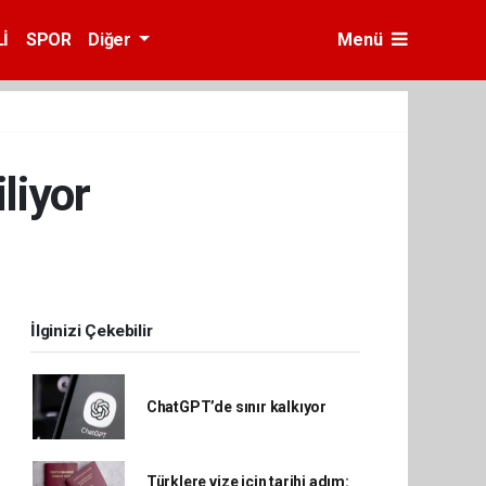
İ
SPOR
Diğer
Menü
iliyor
İlginizi Çekebilir
ChatGPT’de sınır kalkıyor
Türklere vize için tarihi adım: