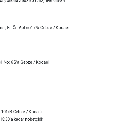
Sedaş arkası Gebze 0 (262) 646-55-84
esi, Er-Ön Apt.no17/b Gebze / Kocaeli
i, No: 65/a Gebze / Kocaeli
o:101/B Gebze / Kocaeli
18:30'a kadar nöbetçidir