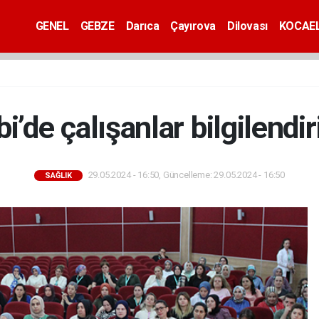
GENEL
GEBZE
Darıca
Çayırova
Dilovası
KOCAEL
i’de çalışanlar bilgilendir
29.05.2024 - 16:50, Güncelleme: 29.05.2024 - 16:50
SAĞLIK