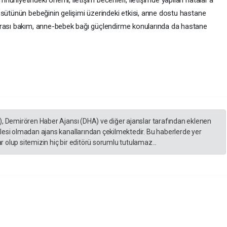
uniyetindeki önemi, iletişim becerileri, iletişimde yapılan hatalar’a
 sütünün bebeğinin gelişimi üzerindeki etkisi, anne dostu hastane
nrası bakım, anne-bebek bağı güçlendirme konularında da hastane
), Demirören Haber Ajansı (DHA) ve diğer ajanslar tarafından eklenen
lesi olmadan ajans kanallarından çekilmektedir. Bu haberlerde yer
 olup sitemizin hiç bir editörü sorumlu tutulamaz...