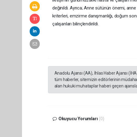
iletişimin günümüzdeki hasta ve çalışan memn
değinildi. Ayrıca; Anne sütünün önemi, anne
kriterleri, emzirme danışmanlığı, doğum so
çalışanları bilinçlendirildi.
Anadolu Ajansı (AA), İhlas Haber Ajansı (İHA
tüm haberler, sitemizin editörlerinin müdaha
alan hukuki muhataplar haberi geçen ajanslar
Okuyucu Yorumları
(0)