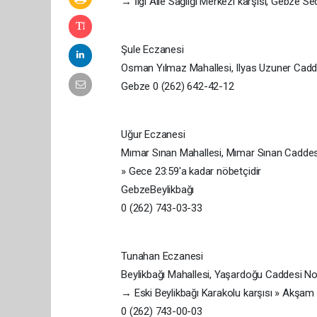
→ İlgi Aile Sağlığı Merkezi karşısı, Gebze 
Şule Eczanesi
Osman Yılmaz Mahallesi, Ilyas Uzuner Cadd
Gebze 0 (262) 642-42-12
Uğur Eczanesi
Mımar Sınan Mahallesi, Mımar Sınan Caddes
» Gece 23:59'a kadar nöbetçidir
GebzeBeylikbağı
0 (262) 743-03-33
Tunahan Eczanesi
Beylikbağı Mahallesi, Yaşardoğu Caddesi N
→ Eski Beylikbağı Karakolu karşısı » Akşam 
0 (262) 743-00-03