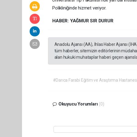
Üniversitesi Tıp Fakültesi’nde yan dal ihtisa
Polikliniğinde hizmet veriyor.
HABER: YAĞMUR SIR DURUR
Anadolu Ajansı (AA), İhlas Haber Ajansı (İHA
tüm haberler, sitemizin editörlerinin müdaha
alan hukuki muhataplar haberi geçen ajanslar
#Darıca Farabi Eğitim ve Araştırma Hastanes
Okuyucu Yorumları
(0)