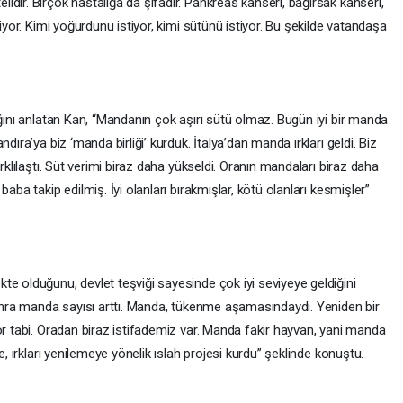
dir. Birçok hastalığa da şifadır. Pankreas kanseri, bağırsak kanseri,
tiyor. Kimi yoğurdunu istiyor, kimi sütünü istiyor. Bu şekilde vatandaşa
ığını anlatan Kan, “Mandanın çok aşırı sütü olmaz. Bugün iyi bir manda
dıra’ya biz ‘manda birliği’ kurduk. İtalya’dan manda ırkları geldi. Biz
rklılaştı. Süt verimi biraz daha yükseldi. Oranın mandaları biraz daha
aba takip edilmiş. İyi olanları bırakmışlar, kötü olanları kesmişler”
e olduğunu, devlet teşviği sayesinde çok iyi seviyeye geldiğini
 sonra manda sayısı arttı. Manda, tükenme aşamasındaydı. Yeniden bir
or tabi. Oradan biraz istifademiz var. Manda fakir hayvan, yani manda
e, ırkları yenilemeye yönelik ıslah projesi kurdu” şeklinde konuştu.