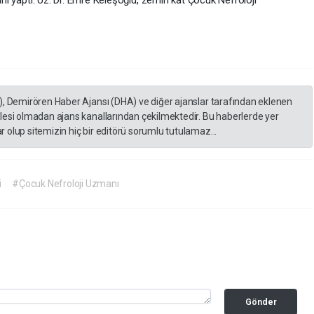
sını yaptı. Uz. Dr. Emre Keleşoğlu, zemin kat Çocuk Nefroloji
), Demirören Haber Ajansı (DHA) ve diğer ajanslar tarafından eklenen
lesi olmadan ajans kanallarından çekilmektedir. Bu haberlerde yer
 olup sitemizin hiç bir editörü sorumlu tutulamaz...
i
#Çocuk Nefroloji Uzmanı
Gönder