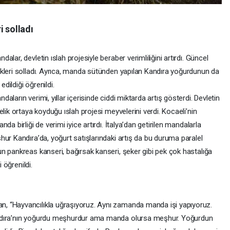
i solladı
lar, devletin ıslah projesiyle beraber verimliliğini artırdı. Güncel
kleri solladı. Ayrıca, manda sütünden yapılan Kandıra yoğurdunun da
edildiği öğrenildi.
ların verimi, yıllar içerisinde ciddi miktarda artış gösterdi. Devletin
lik ortaya koyduğu ıslah projesi meyvelerini verdi. Kocaeli’nin
a birliği de verimi iyice artırdı. İtalya’dan getirilen mandalarla
ur Kandıra’da, yoğurt satışlarındaki artış da bu duruma paralel
n pankreas kanseri, bağırsak kanseri, şeker gibi pek çok hastalığa
 öğrenildi.
, “Hayvancılıkla uğraşıyoruz. Aynı zamanda manda işi yapıyoruz.
andıra’nın yoğurdu meşhurdur ama manda olursa meşhur. Yoğurdun