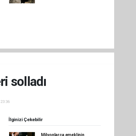
i solladı
 23:36
İlginizi Çekebilir
Milyonlarca emeklinin