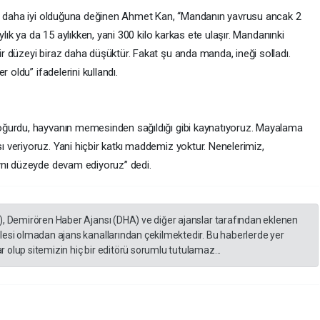
en daha iyi olduğuna değinen Ahmet Kan, “Mandanın yavrusu ancak 2
ylık ya da 15 aylıkken, yani 300 kilo karkas ete ulaşır. Mandanınki
 düzeyi biraz daha düşüktür. Fakat şu anda manda, ineği solladı.
 oldu” ifadelerini kullandı.
oğurdu, hayvanın memesinden sağıldığı gibi kaynatıyoruz. Mayalama
veriyoruz. Yani hiçbir katkı maddemiz yoktur. Nenelerimiz,
ynı düzeyde devam ediyoruz” dedi.
), Demirören Haber Ajansı (DHA) ve diğer ajanslar tarafından eklenen
lesi olmadan ajans kanallarından çekilmektedir. Bu haberlerde yer
 olup sitemizin hiç bir editörü sorumlu tutulamaz...