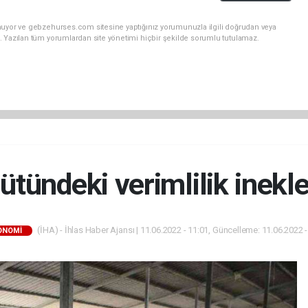
nuyor ve gebzehurses.com sitesine yaptığınız yorumunuzla ilgili doğrudan veya
. Yazılan tüm yorumlardan site yönetimi hiçbir şekilde sorumlu tutulamaz.
tündeki verimlilik inekler
(İHA) - İhlas Haber Ajansı | 11.06.2022 - 11:01, Güncelleme: 11.06.2022 -
ONOMİ