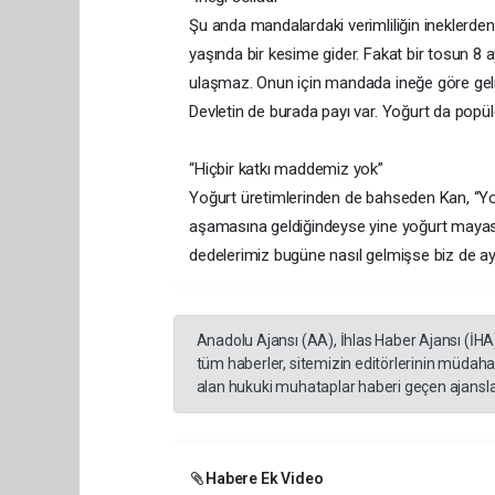
Şu anda mandalardaki verimliliğin ineklerd
yaşında bir kesime gider. Fakat bir tosun 8 a
ulaşmaz. Onun için mandada ineğe göre gelir
Devletin de burada payı var. Yoğurt da popüler
“Hiçbir katkı maddemiz yok”
Yoğurt üretimlerinden de bahseden Kan, “Y
aşamasına geldiğindeyse yine yoğurt mayası 
dedelerimiz bugüne nasıl gelmişse biz de a
Anadolu Ajansı (AA), İhlas Haber Ajansı (İHA
tüm haberler, sitemizin editörlerinin müdaha
alan hukuki muhataplar haberi geçen ajanslar
Habere Ek Video