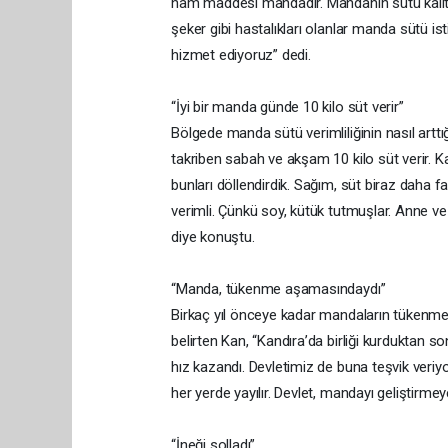
ham maddesi mandadır. Mandanın sütü kaliteli
şeker gibi hastalıkları olanlar manda sütü is
hizmet ediyoruz” dedi.
“İyi bir manda günde 10 kilo süt verir”
Bölgede manda sütü verimliliğinin nasıl artt
takriben sabah ve akşam 10 kilo süt verir. Kan
bunları döllendirdik. Sağım, süt biraz daha fa
verimli. Çünkü soy, kütük tutmuşlar. Anne ve b
diye konuştu.
“Manda, tükenme aşamasındaydı”
Birkaç yıl önceye kadar mandaların tükenmekt
belirten Kan, “Kandıra’da birliği kurduktan
hız kazandı. Devletimiz de buna teşvik veriy
her yerde yayılır. Devlet, mandayı geliştirmey
“İneği solladı”