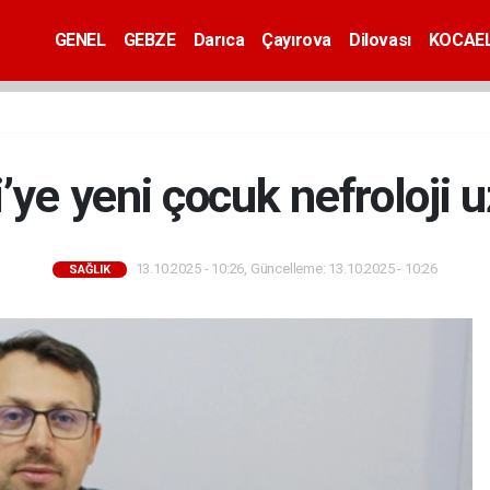
GENEL
GEBZE
Darıca
Çayırova
Dilovası
KOCAEL
i’ye yeni çocuk nefroloji 
13.10.2025 - 10:26, Güncelleme: 13.10.2025 - 10:26
SAĞLIK