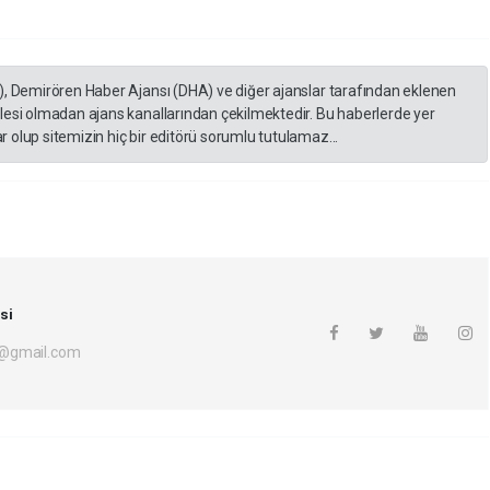
), Demirören Haber Ajansı (DHA) ve diğer ajanslar tarafından eklenen
lesi olmadan ajans kanallarından çekilmektedir. Bu haberlerde yer
 olup sitemizin hiç bir editörü sorumlu tutulamaz...
si
i@gmail.com