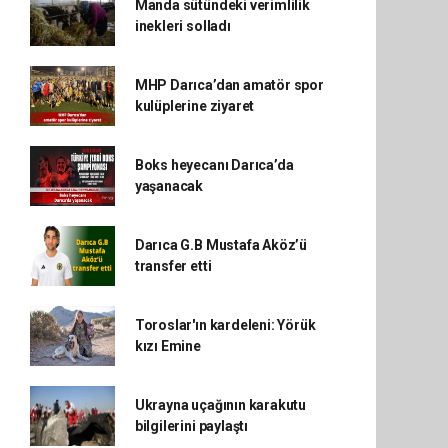
Manda sütündeki verimlilik
inekleri solladı
MHP Darıca’dan amatör spor
kulüplerine ziyaret
Boks heyecanı Darıca’da
yaşanacak
Darıca G.B Mustafa Aköz’ü
transfer etti
Toroslar'ın kardeleni: Yörük
kızı Emine
Ukrayna uçağının karakutu
bilgilerini paylaştı