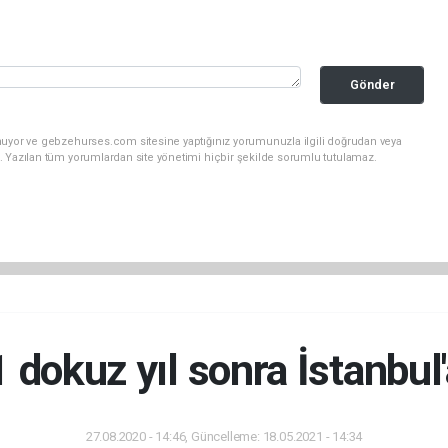
Gönder
nuyor ve gebzehurses.com sitesine yaptığınız yorumunuzla ilgili doğrudan veya
. Yazılan tüm yorumlardan site yönetimi hiçbir şekilde sorumlu tutulamaz.
 dokuz yıl sonra İstanbul
27.08.2020 - 14:46, Güncelleme: 18.05.2021 - 14:34