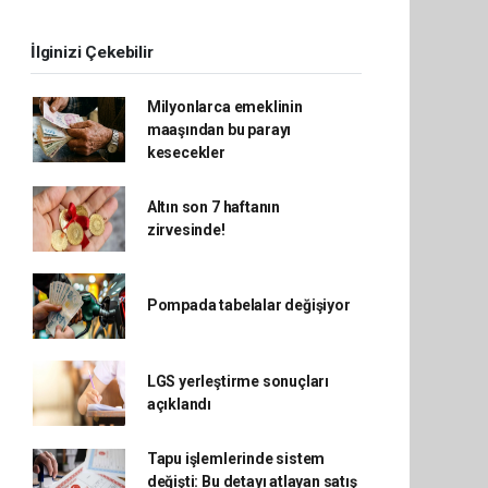
İlginizi Çekebilir
Milyonlarca emeklinin
maaşından bu parayı
kesecekler
Altın son 7 haftanın
zirvesinde!
Pompada tabelalar değişiyor
LGS yerleştirme sonuçları
açıklandı
Tapu işlemlerinde sistem
değişti: Bu detayı atlayan satış