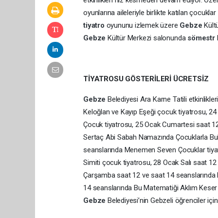
etkinlikleri hız kesmeden devam ediyor. Özel 
oyunlarına aileleriyle birlikte katılan çocuklar
tiyatro
oyununu izlemek üzere
Gebze
Kült
Gebze
Kültür Merkezi salonunda
sömestr
TİYATROSU GÖSTERİLERİ ÜCRETSİZ
Gebze
Belediyesi Ara Karne Tatili etkinli
Keloğlan ve Kayıp Eşeği çocuk tiyatrosu, 2
Çocuk tiyatrosu, 25 Ocak Cumartesi saat 12
Sertaç Abi Sabah Namazında Çocuklarla Bulu
seanslarında Menemen Seven Çocuklar tiyatro
Simiti çocuk tiyatrosu, 28 Ocak Salı saat 12
Çarşamba saat 12 ve saat 14 seanslarında 
14 seanslarında Bu Matematiği Aklım Keser m
Gebze
Belediyesi’nin Gebzeli öğrenciler için