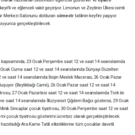
olarak hazırlanan birbirinden eğlenceli gösteriler ve
tiyatro
 keyifli ve eğlenceli vakit geçiriyor. Limonun ve Zeytinin Ülkesi isimli
ür Merkezi Salonunu dolduran
sömestr
tatilinin keyfini yaşıyor.
boyunca gerçekleştirilecek.
kleri kapsamında; 23 Ocak Perşembe saat 12 ve saat 14 seanslarında
4 Ocak Cuma saat 12 ve saat 14 seanslarında Dünyayı Düzelten
 ve saat 14 seanslarında İbişin Meslek Macerası, 26 Ocak Pazar
şuyor (Beylikbağı Camii), 26 Ocak Pazar saat 12 ve saat 14
su, 27 Ocak Pazartesi saat 12 ve saat 14 seanslarında Tiviti ile
 ve saat 14 seanslarında İllüzyonist Çiğdem Bağcı gösterisi, 29 Ocak
Minik Sincaplar çocuk tiyatrosu, 30 Ocak Perşembe saat 12 ve saat
i çocuk tiyatrosu gösterimi ücretsiz olarak gerçekleştirilecek.
 hazırladığı Ara Karne Tatili etkinliklerine tüm çocuklar davetli.