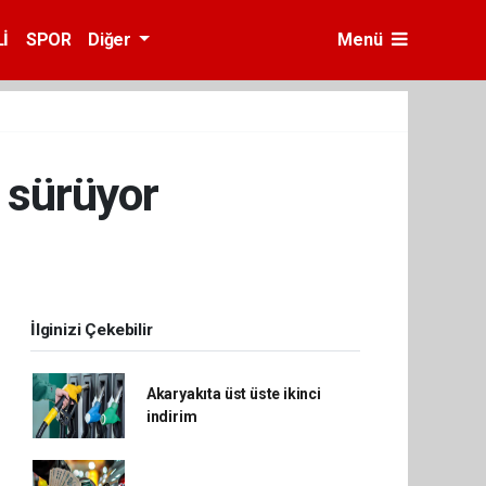
İ
SPOR
Diğer
Menü
i sürüyor
İlginizi Çekebilir
Akaryakıta üst üste ikinci
indirim