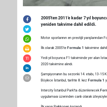
2005'ten 2011'e kadar 7 yıl boyunca
yeniden takvime dahil edildi.
Motor sporlarının en prestijli yarışlarından 
İlk olarak 2005'te
Formula 1
takvimine dahil
Yedi yıl boyunca F1 takviminde yer alan İstan
2020 takvimine alındı.
Şampiyonanın bu sezonki 14. etabı, 13-15 Ka
Böylece İstanbul, tarihte 8. kez
Formula 1
y
Intercity İstanbul Park’ta düzenlenecek
For
uygulaması üzerinden canlı olarak izleyiciyl
İlk yarışı Raikkonen kazandı