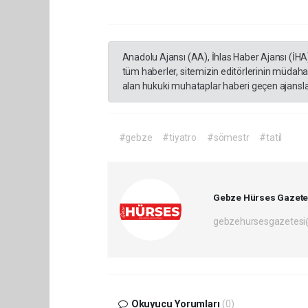
Anadolu Ajansı (AA), İhlas Haber Ajansı (İHA
tüm haberler, sitemizin editörlerinin müdaha
alan hukuki muhataplar haberi geçen ajanslar
#gebze
#tiyatro
#sömestr
#tatil
Gebze Hürses Gazete
gebzehursesgazetes
Okuyucu Yorumları
(0)