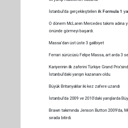
İstanbul'da gerçekleştirilen ilk
Formula 1
ya
O dönem McLaren Mercedes takımı adına yarı
önünde görmeyi başardı.
Massa'dan üst üste 3 galibiyet
Ferrari sürücüsü Felipe Massa, art arda 3 sen
Kariyerinin ilk zaferini Türkiye Grand Prix's
İstanbul'daki yarışın kazananı oldu.
Büyük Britanyalılar iki kez zafere uzandı
İstanbul'da 2009 ve 2010'daki yarışlarda Büyük
Brawn takımında Jenson Button 2009'da, Mc
sırada bitirdi.