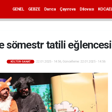
GENEL
GEBZE
Darıca
Çayırova
Dilovası
KOCAEL
 sömestr tatili eğlences
22.01.2025 - 14:56, Güncelleme: 22.01.2025 - 14:56
KÜLTÜR-SANAT