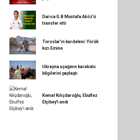
Darıca G.B Mustafa Aköz’ü
transfer etti
Toroslar'ın kardeleni: Yörük
kızı Emine
Ukrayna uçağının karakutu
bilgilerini paylaştı
Kemal Kılıçdaroğlu, Ebulfez
Elçibey'i andı