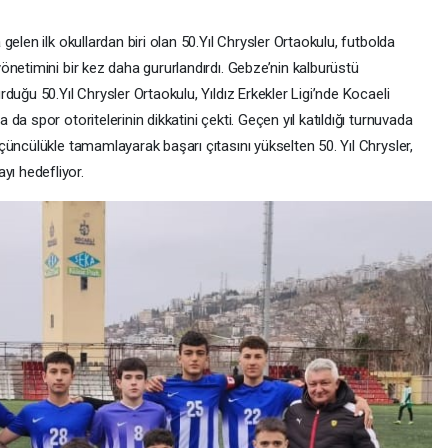
elen ilk okullardan biri olan 50.Yıl Chrysler Ortaokulu, futbolda
netimini bir kez daha gururlandırdı. Gebze’nin kalburüstü
duğu 50.Yıl Chrysler Ortaokulu, Yıldız Erkekler Ligi’nde Kocaeli
a spor otoritelerinin dikkatini çekti. Geçen yıl katıldığı turnuvada
üncülükle tamamlayarak başarı çıtasını yükselten 50. Yıl Chrysler,
ı hedefliyor.