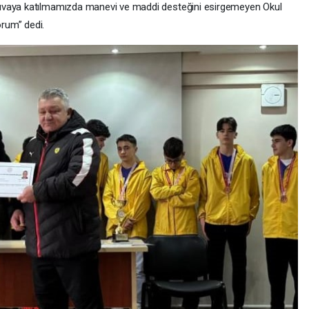
uvaya katılmamızda manevi ve maddi desteğini esirgemeyen Okul
rum” dedi.