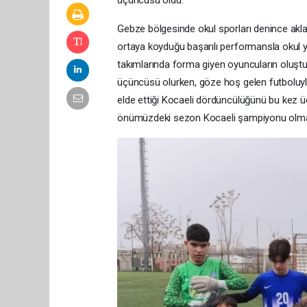
üçüncüsü oldu.
Gebze bölgesinde okul sporları denince akla g
ortaya koyduğu başarılı performansla okul yö
takımlarında forma giyen oyuncuların oluştur
üçüncüsü olurken, göze hoş gelen futboluyla d
elde ettiği Kocaeli dördüncülüğünü bu kez üç
önümüzdeki sezon Kocaeli şampiyonu olmay