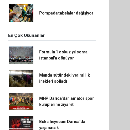
Pompada tabelalar değişiyor
En Çok Okunanlar
Formula 1 dokuz yıl sonra
İstanbul'a dönüyor
Manda sütündeki verimlilik
inekleri solladı
MHP Darıca’dan amatör spor
kulüplerine ziyaret
Boks heyecanı Darıca’da
yaşanacak