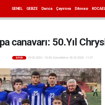
GENEL
GEBZE
Darıca
Çayırova
Dilovası
KOCAEL
pa canavarı: 50.Yıl Chrys
03.02.2026 - 10:45, Güncelleme: 03.02.2026 - 11:57
SPOR