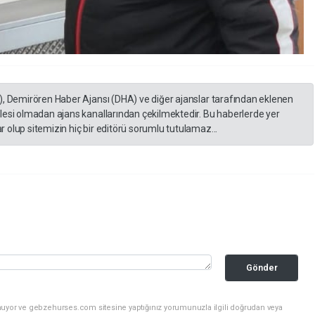
), Demirören Haber Ajansı (DHA) ve diğer ajanslar tarafından eklenen
lesi olmadan ajans kanallarından çekilmektedir. Bu haberlerde yer
 olup sitemizin hiç bir editörü sorumlu tutulamaz...
Gönder
nuyor ve gebzehurses.com sitesine yaptığınız yorumunuzla ilgili doğrudan veya