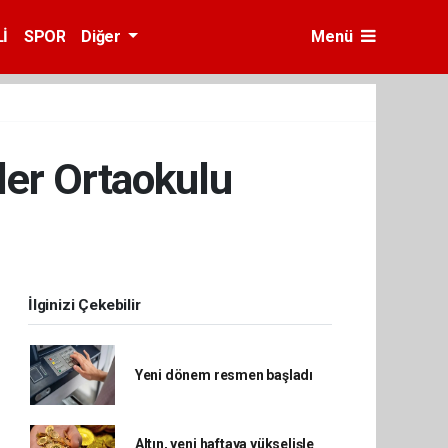
İ
SPOR
Diğer
Menü
ler Ortaokulu
İlginizi Çekebilir
Yeni dönem resmen başladı
Altın, yeni haftaya yükselişle