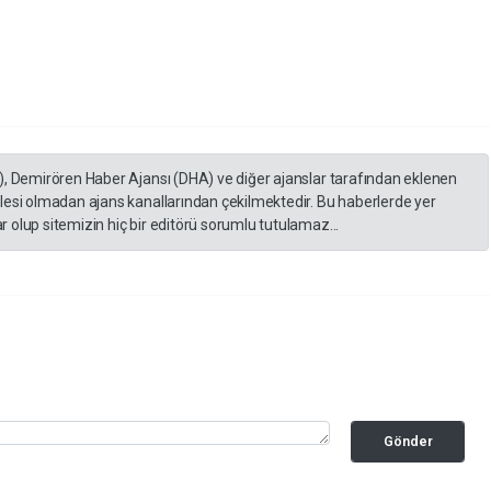
), Demirören Haber Ajansı (DHA) ve diğer ajanslar tarafından eklenen
lesi olmadan ajans kanallarından çekilmektedir. Bu haberlerde yer
 olup sitemizin hiç bir editörü sorumlu tutulamaz...
Gönder