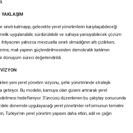
ı.
I YAKLAŞIM
e sınırlı kalmayıp, gelecekte yerel yönetimlerin karşılaşabileceği
önelik uygulanabilir, sürdürülebilir ve sahaya yansıyabilecek çözüm
ihtiyacının yalnızca mevzuatla sınırlı olmadığının altı çizilirken;
ine, mali yapının güçlendirilmesinden demokratik katılımın
r dönüşüm süreci değerlendirildi.
 VİZYON
rilen yeni yerel yönetim vizyonu, şehir yönetiminde stratejik
 getiriyor. Bu modelin, kamuya olan güveni artırarak yerel
ndirilmesi hedefleniyor. 3’üncüsü düzenlenen bu çalıştay sonucunda
üzdeki dönemde uygulayacağı yerel yönetimler reformunun temelini
, Türkiye’nin yerel yönetim yapısını daha etkin, adil ve çağın