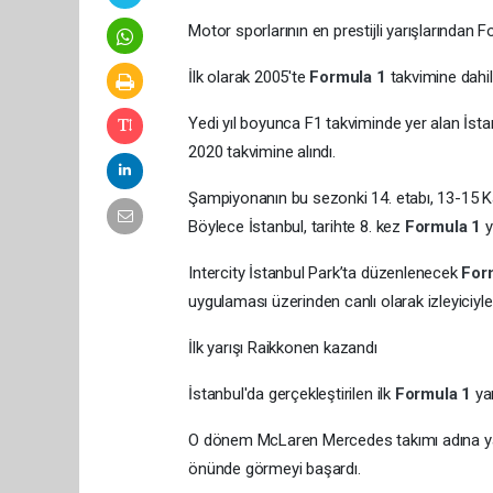
Motor sporlarının en prestijli yarışlarından 
İlk olarak 2005'te
Formula 1
takvimine dahil
Yedi yıl boyunca F1 takviminde yer alan İstan
2020 takvimine alındı.
Şampiyonanın bu sezonki 14. etabı, 13-15 Ka
Böylece İstanbul, tarihte 8. kez
Formula 1
y
Intercity İstanbul Park’ta düzenlenecek
For
uygulaması üzerinden canlı olarak izleyiciyl
İlk yarışı Raikkonen kazandı
İstanbul'da gerçekleştirilen ilk
Formula 1
ya
O dönem McLaren Mercedes takımı adına yarı
önünde görmeyi başardı.