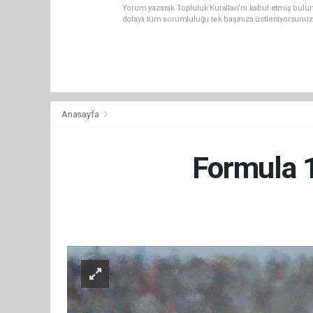
Yorum yazarak Topluluk Kuralları’nı kabul etmiş bulu
dolaylı tüm sorumluluğu tek başınıza üstleniyorsunuz
Anasayfa
Formula 1