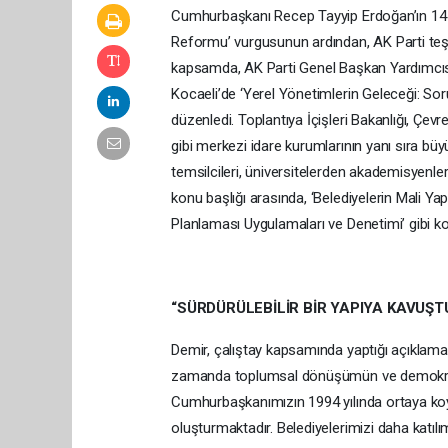
Cumhurbaşkanı Recep Tayyip Erdoğan’ın 14 M
Reformu’ vurgusunun ardından, AK Parti teşkil
kapsamda, AK Parti Genel Başkan Yardımcısı
Kocaeli’de ‘Yerel Yönetimlerin Geleceği: Soru
düzenledi. Toplantıya İçişleri Bakanlığı, Çevre
gibi merkezi idare kurumlarının yanı sıra büyük
temsilcileri, üniversitelerden akademisyenler
konu başlığı arasında, ‘Belediyelerin Mali Yap
Planlaması Uygulamaları ve Denetimi’ gibi kon
“SÜRDÜRÜLEBİLİR BİR YAPIYA KAVUŞT
Demir, çalıştay kapsamında yaptığı açıklamada
zamanda toplumsal dönüşümün ve demokratik 
Cumhurbaşkanımızın 1994 yılında ortaya koyd
oluşturmaktadır. Belediyelerimizi daha katılı