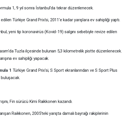
Formula 1, 9 yıl sonra İstanbul'da tekrar düzenlenecek.
 edilen Türkiye Grand Prix'si, 2011'e kadar yarışlara ev sahipliği yaptı.
bul, yeni tip koronavirüs (Kovid-19) salgını sebebiyle revize edilen
sım'da Tuzla ilçesinde bulunan 5,3 kilometrelik pistte düzenlenecek.
arışına ev sahipliği yapacak.
mula 1
Türkiye Grand Prix'si, S Sport ekranlarından ve S Sport Plus
e buluşacak.
rışını, Fin sürücü Kimi Raikkonen kazandı.
şan Raikkonen, 2005'teki yarışta damalı bayrağı rakiplerinin