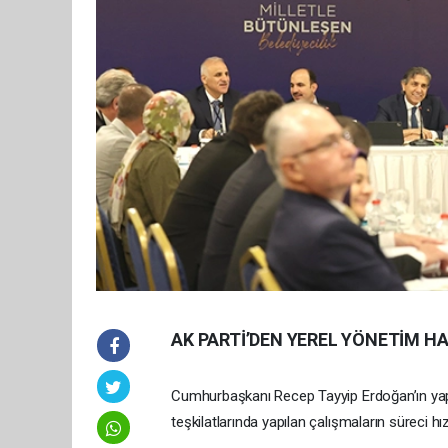
AK PARTİ’DEN YEREL YÖNETİM H
Cumhurbaşkanı Recep Tayyip Erdoğan’ın yapt
teşkilatlarında yapılan çalışmaların süreci hızl