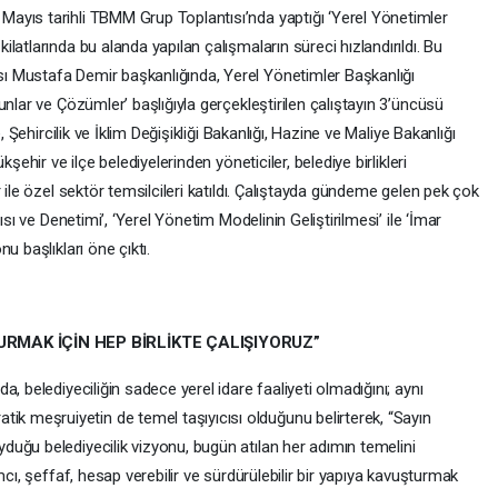
ayıs tarihli TBMM Grup Toplantısı’nda yaptığı ‘Yerel Yönetimler
atlarında bu alanda yapılan çalışmaların süreci hızlandırıldı. Bu
 Mustafa Demir başkanlığında, Yerel Yönetimler Başkanlığı
nlar ve Çözümler’ başlığıyla gerçekleştirilen çalıştayın 3’üncüsü
, Şehircilik ve İklim Değişikliği Bakanlığı, Hazine ve Maliye Bakanlığı
şehir ve ilçe belediyelerinden yöneticiler, belediye birlikleri
 ile özel sektör temsilcileri katıldı. Çalıştayda gündeme gelen pek çok
ısı ve Denetimi’, ‘Yerel Yönetim Modelinin Geliştirilmesi’ ile ‘İmar
u başlıkları öne çıktı.
URMAK İÇİN HEP BİRLİKTE ÇALIŞIYORUZ”
, belediyeciliğin sadece yerel idare faaliyeti olmadığını; aynı
meşruiyetin de temel taşıyıcısı olduğunu belirterek, “Sayın
uğu belediyecilik vizyonu, bugün atılan her adımın temelini
mcı, şeffaf, hesap verebilir ve sürdürülebilir bir yapıya kavuşturmak