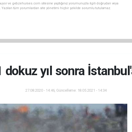
nuyor ve gebzehurses.com sitesine yaptığınız yorumunuzla ilgili doğrudan veya
. Yazılan tüm yorumlardan site yönetimi hiçbir şekilde sorumlu tutulamaz.
 dokuz yıl sonra İstanbul
27.08.2020 - 14:46, Güncelleme: 18.05.2021 - 14:34