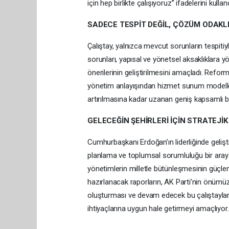
için hep birlikte çalışıyoruz” ifadelerini kulland
SADECE TESPİT DEĞİL, ÇÖZÜM ODAKL
Çalıştay, yalnızca mevcut sorunların tespitiyl
sorunları, yapısal ve yönetsel aksaklıklara y
önerilerinin geliştirilmesini amaçladı. Reform 
yönetim anlayışından hizmet sunum modeller
artırılmasına kadar uzanan geniş kapsamlı bi
GELECEĞİN ŞEHİRLERİ İÇİN STRATEJİK
Cumhurbaşkanı Erdoğan’ın liderliğinde gelişti
planlama ve toplumsal sorumluluğu bir araya
yönetimlerin milletle bütünleşmesinin güçle
hazırlanacak raporların, AK Parti’nin önüm
oluşturması ve devam edecek bu çalıştayların
ihtiyaçlarına uygun hale getirmeyi amaçlıyor.