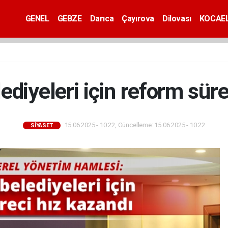
GENEL
GEBZE
Darıca
Çayırova
Dilovası
KOCAEL
ediyeleri için reform süre
15.06.2025 - 10:22, Güncelleme: 15.06.2025 - 10:22
SİYASET