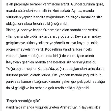
ıslah projesiyle beraber verimliliğini artırdı. Güncel duruma göre,
manda sütündeki verimlilik inekleri solladı. Ayrıca, manda
sütünden yapılan Kandıra yoğurdunun da birçok hastalığa şifa
olduğu için sıkça tercih edildiği öğrenildi.
Birkaç yıl önceye kadar tükenmekte olan mandaların verimi,
yıllar içerisinde ciddi miktarda artış gösterdi. Devletin mandayı
geliştirmeye, ırkları yenilemeye yönelik ortaya koyduğu ıslah
projesi meyvelerini verdi. Kocaeli’nin Kandıra ilçesindeki
vatandaşların kurduğu manda birliği de verimi iyice artırdı.
İtalya’dan getirilen mandalarla beraber süt verimi yükseldi.
Yoğurduyla meşhur Kandıra’da, yoğurt satışlarındaki artış da bu
duruma paralel olarak ilerledi. Öte yandan manda yoğurdunun
pankreas kanseri, bağırsak kanseri, şeker gibi pek çok hastalığa
da iyi geldiği ve bu sebeple çok tercih edildiği öğrenildi.
“Birçok hastalığa şifa”
Kandıra’da manda yoğurdu üreten Ahmet Kan, “Hayvancılıkla