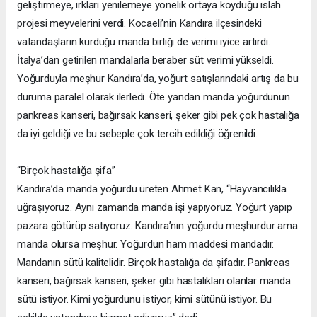
geliştirmeye, ırkları yenilemeye yönelik ortaya koyduğu ıslah
projesi meyvelerini verdi. Kocaeli’nin Kandıra ilçesindeki
vatandaşların kurduğu manda birliği de verimi iyice artırdı.
İtalya’dan getirilen mandalarla beraber süt verimi yükseldi.
Yoğurduyla meşhur Kandıra’da, yoğurt satışlarındaki artış da bu
duruma paralel olarak ilerledi. Öte yandan manda yoğurdunun
pankreas kanseri, bağırsak kanseri, şeker gibi pek çok hastalığa
da iyi geldiği ve bu sebeple çok tercih edildiği öğrenildi.
“Birçok hastalığa şifa”
Kandıra’da manda yoğurdu üreten Ahmet Kan, “Hayvancılıkla
uğraşıyoruz. Aynı zamanda manda işi yapıyoruz. Yoğurt yapıp
pazara götürüp satıyoruz. Kandıra’nın yoğurdu meşhurdur ama
manda olursa meşhur. Yoğurdun ham maddesi mandadır.
Mandanın sütü kalitelidir. Birçok hastalığa da şifadır. Pankreas
kanseri, bağırsak kanseri, şeker gibi hastalıkları olanlar manda
sütü istiyor. Kimi yoğurdunu istiyor, kimi sütünü istiyor. Bu