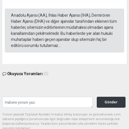
Anadolu Ajansı (AA), İhlas Haber Ajansı (İHA), Demirören
Haber Ajansı (DHA) ve diğer ajanslar tarafından eklenen tüm
haberler, sitemizin editörlerinin müdahalesi olmadan ajans
kanallarından çekilmektedir. Bu haberlerde yer alan hukuki
muhataplar haberi geçen ajanslar olup sitemizin hiç bir
editörü sorumlu tutulamaz...
Okuyucu Yorumları
(0)
Gönder
Yorum yazarak Topluluk Kuralları’nı kabul etmiş bulunuyor ve gebzehurses.com
sitesine yaptığınız yorumunuzla ilgili doğrudan veya dolaylı tüm sorumluluğu tek
başınıza üstleniyorsunuz. Yazılan tüm yorumlardan site yönetimi hiçbir şekilde
sorumlu tutulamaz.