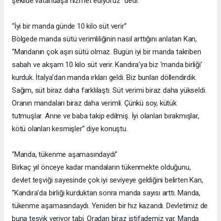
şekilde vatandaşa hizmet ediyoruz” dedi.
“İyi bir manda günde 10 kilo süt verir”
Bölgede manda sütü verimliliğinin nasıl arttığını anlatan Kan,
“Mandanın çok aşırı sütü olmaz. Bugün iyi bir manda takriben
sabah ve akşam 10 kilo süt verir. Kandıra’ya biz ‘manda birliği’
kurduk. İtalya’dan manda ırkları geldi. Biz bunları döllendirdik.
Sağım, süt biraz daha farklılaştı. Süt verimi biraz daha yükseldi.
Oranın mandaları biraz daha verimli. Çünkü soy, kütük
tutmuşlar. Anne ve baba takip edilmiş. İyi olanları bırakmışlar,
kötü olanları kesmişler” diye konuştu.
“Manda, tükenme aşamasındaydı”
Birkaç yıl önceye kadar mandaların tükenmekte olduğunu,
devlet teşviği sayesinde çok iyi seviyeye geldiğini belirten Kan,
“Kandıra’da birliği kurduktan sonra manda sayısı arttı. Manda,
tükenme aşamasındaydı. Yeniden bir hız kazandı. Devletimiz de
buna teşvik veriyor tabi. Oradan biraz istifademiz var. Manda