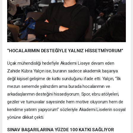
“HOCALARIMIN DESTEĞİYLE YALNIZ HİSSETMİYORUM”
Uçak mühendisliği hedefiyle Akademi Liseye devam eden
Zahide Kübra Yalçın ise, buranın sadece akademik başarıya
değil kişisel gelişime de katkı sunduğunu ifade etti. Yalçın, “İlk
mezun senemde yalnızdım ama burada hocalarımın ve
arkadaşlarımın desteğini hissediyorum. Spor, ebru atölyeleri,
geziler ve turnuvalar sayesinde hem motive oluyorum hem de
kendime yatırım yapıyorum” sözleriyle Akademi Liselerin sosyal
yönüne dikkat çekti.
SINAV BAŞARILARINA YÜZDE 100 KATKI SAĞLIYOR