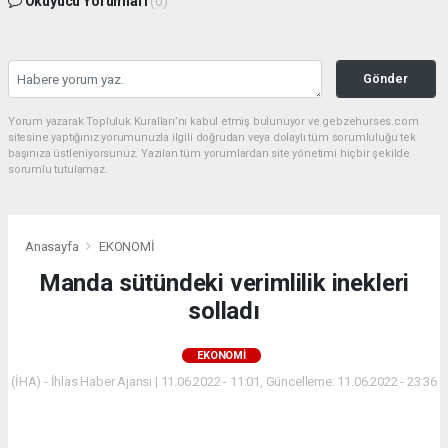
Okuyucu Yorumları
(0)
Gönder
Yorum yazarak Topluluk Kuralları’nı kabul etmiş bulunuyor ve gebzehurses.com
sitesine yaptığınız yorumunuzla ilgili doğrudan veya dolaylı tüm sorumluluğu tek
başınıza üstleniyorsunuz. Yazılan tüm yorumlardan site yönetimi hiçbir şekilde
sorumlu tutulamaz.
Anasayfa
EKONOMİ
Manda sütündeki verimlilik inekleri
solladı
EKONOMİ
(İHA) - İhlas Haber Ajansı | 11.06.2022 - 11:01, Güncelleme: 11.06.2022 - 23:36