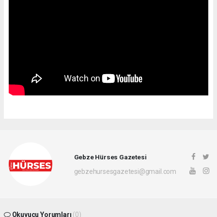
Gebze Hürses Gazetesi
gebzehursesgazetesi@gmail.com
Okuyucu Yorumları
(0)