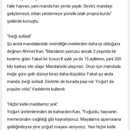
fakir hayvan, yani manda her yerde yayılır. Devlet, mandayı
geliştirmeye, ırkları yenilemeye yönelik ıslah projesi kurdu”
şeklinde konuştu.
“İneği solladı”
Şu anda mandalardaki verimliliğin ineklerden daha iyi olduğuna
değinen Ahmet Kan, “Mandanın yavrusu ancak 2 yaşında bir
kesime gider. Fakat bir tosun 8 aylık ya da 15 aylıkken, yani 300
kilo karkas ete ulaşır. Mandanınki ulaşmaz. Onun için mandada
ineğe göre gelir düzeyi biraz daha düşüktür. Fakat şu anda
manda, ineği solladı. Devletin de burada payı var. Yoğurt da
popüler oldu” ifadelerini kullandı.
“Hiçbir katkı maddemiz yok”
Yoğurt üretimlerinden de bahseden Kan, “Yoğurdu, hayvanın
memesinden sağıldığı gibi kaynatıyoruz. Mayalama aşamasına
geldiğindeyse yine yoğurt mayası veriyoruz. Yani hiçbir katkı