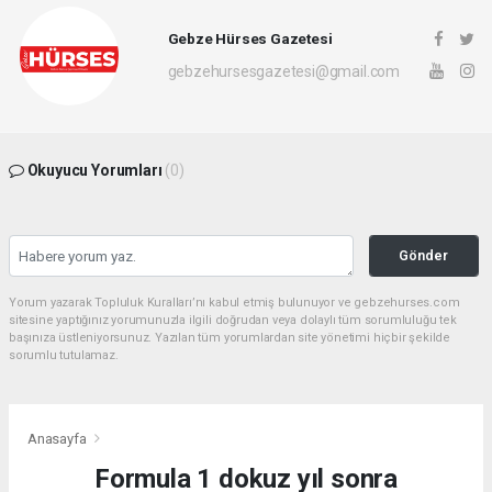
Gebze Hürses Gazetesi
gebzehursesgazetesi@gmail.com
Okuyucu Yorumları
(0)
Gönder
Yorum yazarak Topluluk Kuralları’nı kabul etmiş bulunuyor ve gebzehurses.com
sitesine yaptığınız yorumunuzla ilgili doğrudan veya dolaylı tüm sorumluluğu tek
başınıza üstleniyorsunuz. Yazılan tüm yorumlardan site yönetimi hiçbir şekilde
sorumlu tutulamaz.
Anasayfa
Formula 1 dokuz yıl sonra