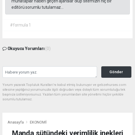
muhataplar haberi geçen ajanslar olup sitemizin hiç bir
editörü sorumlu tutulamaz...
#formula 1
Okuyucu Yorumları
(0)
Gönder
Yorum yazarak Topluluk Kuralları’nı kabul etmiş bulunuyor ve gebzehurses.com
sitesine yaptığınız yorumunuzla ilgili doğrudan veya dolaylı tüm sorumluluğu tek
başınıza üstleniyorsunuz. Yazılan tüm yorumlardan site yönetimi hiçbir şekilde
sorumlu tutulamaz.
Anasayfa
EKONOMİ
Manda sütündeki verimlilik inekleri