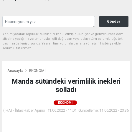
Gönder
Yorum yazarak Topluluk Kuralları’nı kabul etmiş bulunuyor ve gebzehurses.com
sitesine yaptığınız yorumunuzla ilgili doğrudan veya dolaylı tüm sorumluluğu tek
başınıza üstleniyorsunuz. Yazılan tüm yorumlardan site yönetimi hiçbir şekilde
sorumlu tutulamaz.
Anasayfa
EKONOMİ
Manda sütündeki verimlilik inekleri
solladı
EKONOMİ
(İHA) - İhlas Haber Ajansı | 11.06.2022 - 11:01, Güncelleme: 11.06.2022 - 23:36