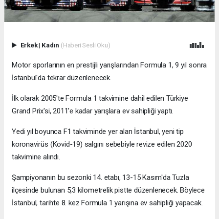
Erkek
|
Kadın
(Haberi Sesli Oku)
Motor sporlarının en prestijli yarışlarından Formula 1, 9 yıl sonra
İstanbul'da tekrar düzenlenecek.
İlk olarak 2005'te Formula 1 takvimine dahil edilen Türkiye
Grand Prix'si, 2011'e kadar yarışlara ev sahipliği yaptı.
Yedi yıl boyunca F1 takviminde yer alan İstanbul, yeni tip
koronavirüs (Kovid-19) salgını sebebiyle revize edilen 2020
takvimine alındı.
Şampiyonanın bu sezonki 14. etabı, 13-15 Kasım'da Tuzla
ilçesinde bulunan 5,3 kilometrelik pistte düzenlenecek. Böylece
İstanbul, tarihte 8. kez Formula 1 yarışına ev sahipliği yapacak.