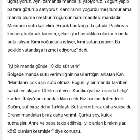
uğraşıyoruz. Aynı zamanda manda işi yapıyoruz. Yoğurt yapıp
pazara götürüp satıyoruz. Kandıra’nın yoğurdu meşhurdur ama
manda olursa meşhur. Yoğurdun ham maddesi mandadır.
Mandanın sütü kalitelidir. Birçok hastalığa da şifadır. Pankreas
kanseri, bağırsak kanseri, şeker gibi hastalıkları olanlar manda
sütü istiyor. Kimi yoğurdunu istiyor, kimi sütünü istiyor. Bu
şekilde vatandaşa hizmet ediyoruz” dedi.
“İyi bir manda günde 10 kilo süt verir”
Bölgede manda sütü verimliliğinin nasıl arttığını anlatan Kan,
“Mandanın çok aşırı sütü olmaz. Bugün iyi bir manda takriben
sabah ve akşam 10 kilo süt verir. Kandıra’ya biz ‘manda birliği’
kurduk. İtalya’dan manda ırkları geldi. Biz bunları döllendirdik.
Sağım, süt biraz daha farklılaştı. Süt verimi biraz daha yükseldi.
Oranın mandaları biraz daha verimli. Çünkü soy, kütük
tutmuşlar. Anne ve baba takip edilmiş. İyi olanları bırakmışlar,
kötü olanları kesmişler” diye konuştu.