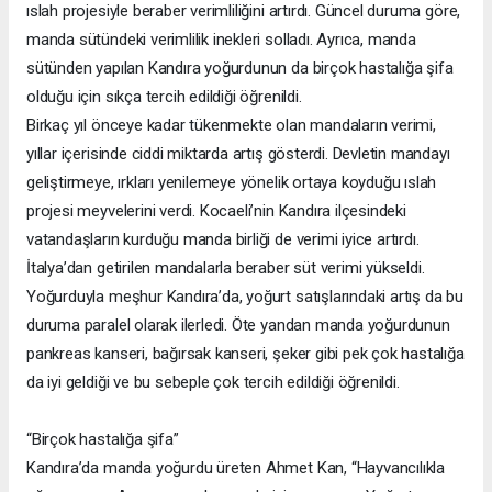
ıslah projesiyle beraber verimliliğini artırdı. Güncel duruma göre,
manda sütündeki verimlilik inekleri solladı. Ayrıca, manda
sütünden yapılan Kandıra yoğurdunun da birçok hastalığa şifa
olduğu için sıkça tercih edildiği öğrenildi.
Birkaç yıl önceye kadar tükenmekte olan mandaların verimi,
yıllar içerisinde ciddi miktarda artış gösterdi. Devletin mandayı
geliştirmeye, ırkları yenilemeye yönelik ortaya koyduğu ıslah
projesi meyvelerini verdi. Kocaeli’nin Kandıra ilçesindeki
vatandaşların kurduğu manda birliği de verimi iyice artırdı.
İtalya’dan getirilen mandalarla beraber süt verimi yükseldi.
Yoğurduyla meşhur Kandıra’da, yoğurt satışlarındaki artış da bu
duruma paralel olarak ilerledi. Öte yandan manda yoğurdunun
pankreas kanseri, bağırsak kanseri, şeker gibi pek çok hastalığa
da iyi geldiği ve bu sebeple çok tercih edildiği öğrenildi.
“Birçok hastalığa şifa”
Kandıra’da manda yoğurdu üreten Ahmet Kan, “Hayvancılıkla