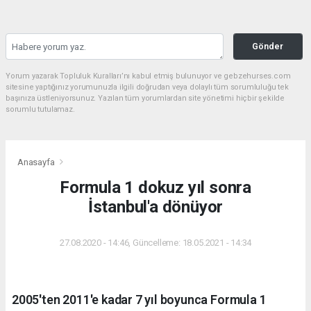
Gönder
Yorum yazarak Topluluk Kuralları’nı kabul etmiş bulunuyor ve gebzehurses.com
sitesine yaptığınız yorumunuzla ilgili doğrudan veya dolaylı tüm sorumluluğu tek
başınıza üstleniyorsunuz. Yazılan tüm yorumlardan site yönetimi hiçbir şekilde
sorumlu tutulamaz.
Anasayfa
Formula 1 dokuz yıl sonra
İstanbul'a dönüyor
27.08.2020 - 14:46, Güncelleme: 18.05.2021 - 14:34
2005'ten 2011'e kadar 7 yıl boyunca Formula 1