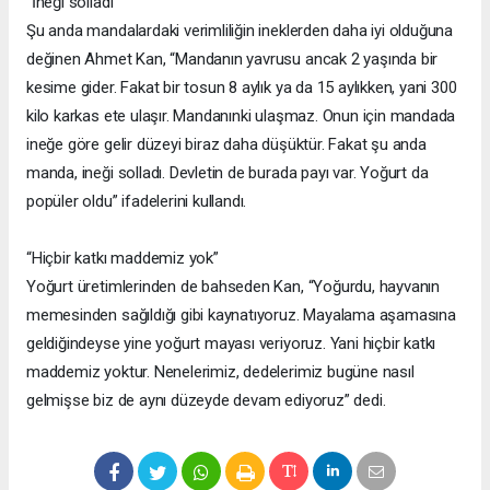
“İneği solladı”
Şu anda mandalardaki verimliliğin ineklerden daha iyi olduğuna
değinen Ahmet Kan, “Mandanın yavrusu ancak 2 yaşında bir
kesime gider. Fakat bir tosun 8 aylık ya da 15 aylıkken, yani 300
kilo karkas ete ulaşır. Mandanınki ulaşmaz. Onun için mandada
ineğe göre gelir düzeyi biraz daha düşüktür. Fakat şu anda
manda, ineği solladı. Devletin de burada payı var. Yoğurt da
popüler oldu” ifadelerini kullandı.
“Hiçbir katkı maddemiz yok”
Yoğurt üretimlerinden de bahseden Kan, “Yoğurdu, hayvanın
memesinden sağıldığı gibi kaynatıyoruz. Mayalama aşamasına
geldiğindeyse yine yoğurt mayası veriyoruz. Yani hiçbir katkı
maddemiz yoktur. Nenelerimiz, dedelerimiz bugüne nasıl
gelmişse biz de aynı düzeyde devam ediyoruz” dedi.