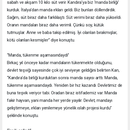
sabah ve akşam 10 kilo süt verir. Kandıra’ya biz ‘manda birliği’
kurduk. İtalya’dan manda ırkları geldi. Biz bunları döllendirdik.
Sağım, süt biraz daha farklılaştı. Süt verimi biraz daha yükseldi.
Oranın mandaları biraz daha verimli. Çünkü soy, kütük
tutmuşlar. Anne ve baba takip edilmiş. İyi olanları bırakmışlar,
kötü olanları kesmişler” diye konuştu.
“Manda, tükenme aşamasındaydı”
Birkaç yıl önceye kadar mandaların tükenmekte olduğunu,
devlet teşviği sayesinde çok iyi seviyeye geldiğini belirten Kan,
“Kandıra’da birliği kurduktan sonra manda sayısı arttı. Manda,
tükenme aşamasındaydı. Yeniden bir hız kazandı. Devletimiz de
buna teşvik veriyor tabi. Oradan biraz istifademiz var. Manda
fakir hayvan, yani manda her yerde yayılır. Devlet, mandayı
geliştirmeye, ırkları yenilemeye yönelik ıslah projesi kurdu”
şeklinde konuştu.