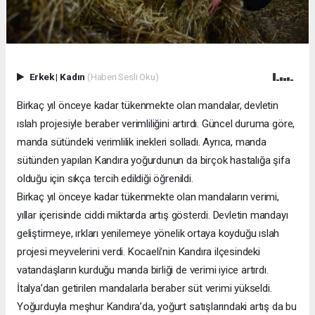
Erkek
|
Kadın
(Haberi Sesli Oku)
Birkaç yıl önceye kadar tükenmekte olan mandalar, devletin
ıslah projesiyle beraber verimliliğini artırdı. Güncel duruma göre,
manda sütündeki verimlilik inekleri solladı. Ayrıca, manda
sütünden yapılan Kandıra yoğurdunun da birçok hastalığa şifa
olduğu için sıkça tercih edildiği öğrenildi.
Birkaç yıl önceye kadar tükenmekte olan mandaların verimi,
yıllar içerisinde ciddi miktarda artış gösterdi. Devletin mandayı
geliştirmeye, ırkları yenilemeye yönelik ortaya koyduğu ıslah
projesi meyvelerini verdi. Kocaeli’nin Kandıra ilçesindeki
vatandaşların kurduğu manda birliği de verimi iyice artırdı.
İtalya’dan getirilen mandalarla beraber süt verimi yükseldi.
Yoğurduyla meşhur Kandıra’da, yoğurt satışlarındaki artış da bu