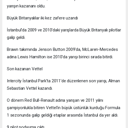
yarışın kazananı oldu.
Büyük Britanyalılar iki kez zafere uzandı
İstanbul'da 2009 ve 2010'daki yarışlarda Büyük Britanyalı pilotlar
galip geldi.
Brawn takımında Jenson Button 2009'da, McLaren-Mercedes
adına Lewis Hamilton ise 2010'da yarışı birinci sırada bitirdi.
Son kazanan Vettel
Intercity İstanbul Park'ta 2011'de düzenlenen son yarışı, Alman
Sebastian Vettel kazandı.
O dönem Red Bull-Renault adına yarışan ve 2011 yılını
şampiyonlukla bitiren Vettel'in büyük üstünlük kurduğu Formula
1 sezonunda galip geldiği etaplar arasında İstanbul da yer aldı.
9 pilot podyuma çıktı