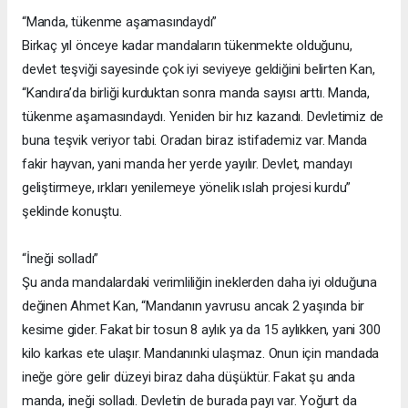
“Manda, tükenme aşamasındaydı”
Birkaç yıl önceye kadar mandaların tükenmekte olduğunu,
devlet teşviği sayesinde çok iyi seviyeye geldiğini belirten Kan,
“Kandıra’da birliği kurduktan sonra manda sayısı arttı. Manda,
tükenme aşamasındaydı. Yeniden bir hız kazandı. Devletimiz de
buna teşvik veriyor tabi. Oradan biraz istifademiz var. Manda
fakir hayvan, yani manda her yerde yayılır. Devlet, mandayı
geliştirmeye, ırkları yenilemeye yönelik ıslah projesi kurdu”
şeklinde konuştu.
“İneği solladı”
Şu anda mandalardaki verimliliğin ineklerden daha iyi olduğuna
değinen Ahmet Kan, “Mandanın yavrusu ancak 2 yaşında bir
kesime gider. Fakat bir tosun 8 aylık ya da 15 aylıkken, yani 300
kilo karkas ete ulaşır. Mandanınki ulaşmaz. Onun için mandada
ineğe göre gelir düzeyi biraz daha düşüktür. Fakat şu anda
manda, ineği solladı. Devletin de burada payı var. Yoğurt da