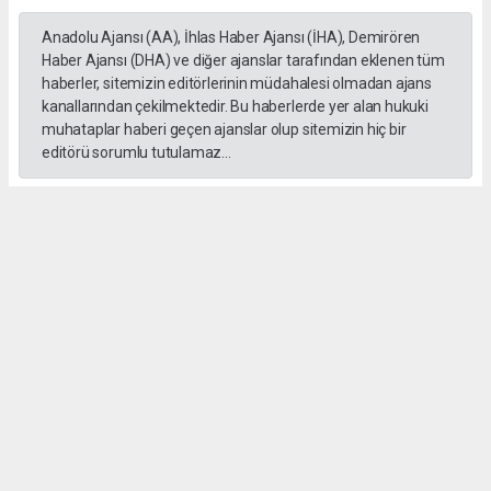
Anadolu Ajansı (AA), İhlas Haber Ajansı (İHA), Demirören
Haber Ajansı (DHA) ve diğer ajanslar tarafından eklenen tüm
haberler, sitemizin editörlerinin müdahalesi olmadan ajans
kanallarından çekilmektedir. Bu haberlerde yer alan hukuki
muhataplar haberi geçen ajanslar olup sitemizin hiç bir
editörü sorumlu tutulamaz...
#formula 1
Okuyucu Yorumları
(0)
Gönder
Yorum yazarak Topluluk Kuralları’nı kabul etmiş bulunuyor ve gebzehurses.com
sitesine yaptığınız yorumunuzla ilgili doğrudan veya dolaylı tüm sorumluluğu tek
başınıza üstleniyorsunuz. Yazılan tüm yorumlardan site yönetimi hiçbir şekilde
sorumlu tutulamaz.