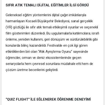
SIFIR ATIK TEMALI DİJİTAL EĞİTİMLER İLGİ GÖRDÜ
Geleneksel eğitim yöntemlerini dijital çağın imkânlarıyla
harmanlayan Kocaeli Büyükşehir Belediyesi, sanal gerçeklik
(VR) gözlüğü ile sıfır atık temalı etkileşimli oyunlar ve seçenekli
film gösterimleri düzenledi. Bu uygulamalarla katılımcılara; israfı
önleme, yeniden kullanım, geri dönüşüm ve sürdürülebilirlik gibi
konularda bilinç kazandırıldı. Festivalde en çok ilgi gören
etkinliklerden biri olan “Atık Ayrıştırma Oyunu” sayesinde
öğrenciler, orman ve deniz ekosistemlerinde geçen
senaryolarla hem çevresel sorunlara müdahale etti hem de
çözüm üretme becerilerini geliştirdi.
“QUIZ FLIGHT” İLE EĞLENEREK ÖĞRENME DENEYİMİ