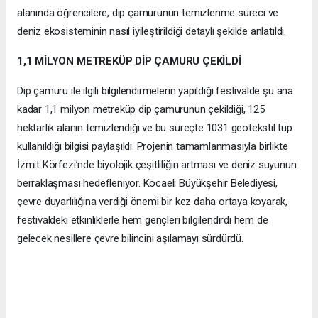
alanında öğrencilere, dip çamurunun temizlenme süreci ve
deniz ekosisteminin nasıl iyileştirildiği detaylı şekilde anlatıldı.
1,1 MİLYON METREKÜP DİP ÇAMURU ÇEKİLDİ
Dip çamuru ile ilgili bilgilendirmelerin yapıldığı festivalde şu ana
kadar 1,1 milyon metreküp dip çamurunun çekildiği, 125
hektarlık alanın temizlendiği ve bu süreçte 1031 geotekstil tüp
kullanıldığı bilgisi paylaşıldı. Projenin tamamlanmasıyla birlikte
İzmit Körfezi’nde biyolojik çeşitliliğin artması ve deniz suyunun
berraklaşması hedefleniyor. Kocaeli Büyükşehir Belediyesi,
çevre duyarlılığına verdiği önemi bir kez daha ortaya koyarak,
festivaldeki etkinliklerle hem gençleri bilgilendirdi hem de
gelecek nesillere çevre bilincini aşılamayı sürdürdü.