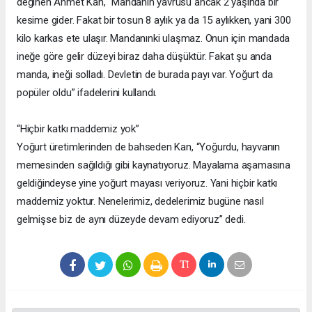
değinen Ahmet Kan, “Mandanın yavrusu ancak 2 yaşında bir
kesime gider. Fakat bir tosun 8 aylık ya da 15 aylıkken, yani 300
kilo karkas ete ulaşır. Mandanınki ulaşmaz. Onun için mandada
ineğe göre gelir düzeyi biraz daha düşüktür. Fakat şu anda
manda, ineği solladı. Devletin de burada payı var. Yoğurt da
popüler oldu” ifadelerini kullandı.
“Hiçbir katkı maddemiz yok”
Yoğurt üretimlerinden de bahseden Kan, “Yoğurdu, hayvanın
memesinden sağıldığı gibi kaynatıyoruz. Mayalama aşamasına
geldiğindeyse yine yoğurt mayası veriyoruz. Yani hiçbir katkı
maddemiz yoktur. Nenelerimiz, dedelerimiz bugüne nasıl
gelmişse biz de aynı düzeyde devam ediyoruz” dedi.