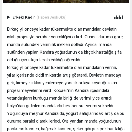
Erkek
|
Kadın
(Haberi Sesli Oku)
Birkaç yıl önceye kadar tükenmekte olan mandalar, devletin
ıslah projesiyle beraber verimliliğini artırdı. Güncel duruma göre,
manda sütündeki verimlilik inekleri solladı. Ayrıca, manda
sütünden yapılan Kandıra yoğurdunun da birçok hastalığa şifa
olduğu için sıkça tercih edildiği öğrenildi.
Birkaç yıl önceye kadar tükenmekte olan mandaların verimi,
yıllar içerisinde ciddi miktarda artış gösterdi. Devletin mandayı
geliştirmeye, ırkları yenilemeye yönelik ortaya koyduğu ıslah
projesi meyvelerini verdi. Kocaeli’nin Kandıra ilçesindeki
vatandaşların kurduğu manda birliği de verimi iyice artırdı.
İtalya’dan getirilen mandalarla beraber süt verimi yükseldi.
Yoğurduyla meşhur Kandıra’da, yoğurt satışlarındaki artış da bu
duruma paralel olarak ilerledi. Öte yandan manda yoğurdunun
pankreas kanseri, bağırsak kanseri, şeker gibi pek çok hastalığa