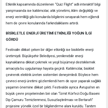
Etkinlik kapsamında düzenlenen “Quiz Flight” adlı interaktif bilgi
yarışmasında ise katılımcılar; atık yönetimi, iklim değişikliği ve
enerji verimliliği gibi konularda bilgilerini sınayarak hem eğlendi
hem de çevre konularında farkındalıklarını artırdı.
BİSİKLETLE ENERJİ ÜRETİMİ ETKİNLİĞİ YOĞUN İLGİ
GÖRDÜ
Festivalin dikkat çeken bir diğer etkinliği ise bisikletle enerji
üretimiydi. Büyükşehir Belediyesi, yenilenebilir enerji
kaynaklarına dikkat çekmek ve yeşil büyümeyi desteklemek
amacıyla bu uygulamayı hayata geçirdi. Katılımcılar, bisiklet
çevirerek elektrik üreten sistemleri deneyimledi. Böylece hem
çevreci enerji üretimi gözlemlendi hem de spor yaparak sağlıklı
yaşamın önemine dikkat çekti. Festivalde ayrıca Avrupa’nın en
büyük çevre projelerinden biri olan “İzmit Körfezi Doğu Baseni
Dip Çamuru Temizlenmesi, Susuzlaştırılması ve Bertarafı”
projesine yönelik özel bir bilgilendirme alanı kuruldu. Tanıtım