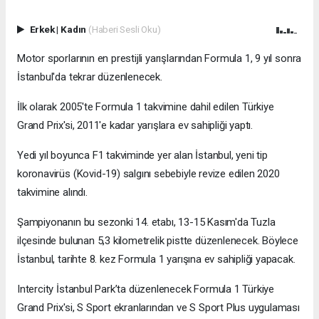
Erkek
|
Kadın
(Haberi Sesli Oku)
Motor sporlarının en prestijli yarışlarından Formula 1, 9 yıl sonra
İstanbul'da tekrar düzenlenecek.
İlk olarak 2005'te Formula 1 takvimine dahil edilen Türkiye
Grand Prix'si, 2011'e kadar yarışlara ev sahipliği yaptı.
Yedi yıl boyunca F1 takviminde yer alan İstanbul, yeni tip
koronavirüs (Kovid-19) salgını sebebiyle revize edilen 2020
takvimine alındı.
Şampiyonanın bu sezonki 14. etabı, 13-15 Kasım'da Tuzla
ilçesinde bulunan 5,3 kilometrelik pistte düzenlenecek. Böylece
İstanbul, tarihte 8. kez Formula 1 yarışına ev sahipliği yapacak.
Intercity İstanbul Park’ta düzenlenecek Formula 1 Türkiye
Grand Prix'si, S Sport ekranlarından ve S Sport Plus uygulaması