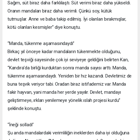
Sağım, süt biraz daha farklılaştı. Süt verimi biraz daha yükseldi.
Oranın mandaları biraz daha verimli. Çünkü soy, kütük
tutmuşlar. Anne ve baba takip edilmiş. İyi olanları bırakmışlar,
kötü olanları kesmişler” diye konuştu.
“Manda, tükenme aşamasındaydı”
Birkaç yıl önceye kadar mandaların tükenmekte olduğunu,
devlet teşviği sayesinde çok iyi seviyeye geldiğini belirten Kan,
“Kandıra’da birliği kurduktan sonra manda sayısı arttı. Manda,
tükenme aşamasındaydı. Yeniden bir hız kazandı. Devletimiz de
buna teşvik veriyor tabi. Oradan biraz istifademiz var. Manda
fakir hayvan, yani manda her yerde yayılır. Devlet, mandayı
geliştirmeye, ırkları yenilemeye yönelik ıslah projesi kurdu”
şeklinde konuştu.
“İneği solladı”
Şu anda mandalardaki verimliliğin ineklerden daha iyi olduğuna