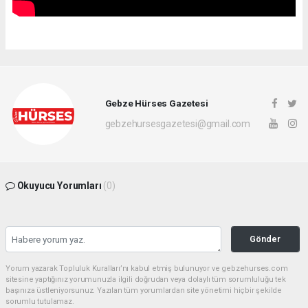
Gebze Hürses Gazetesi
gebzehursesgazetesi@gmail.com
Okuyucu Yorumları
(0)
Gönder
Yorum yazarak Topluluk Kuralları’nı kabul etmiş bulunuyor ve gebzehurses.com
sitesine yaptığınız yorumunuzla ilgili doğrudan veya dolaylı tüm sorumluluğu tek
başınıza üstleniyorsunuz. Yazılan tüm yorumlardan site yönetimi hiçbir şekilde
sorumlu tutulamaz.