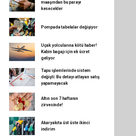
maaşından bu parayı
kesecekler
Pompada tabelalar değişiyor
Uçak yolcularına kötü haber!
Kabin bagajı için ek ücret
geliyor
Tapu işlemlerinde sistem
değişti: Bu detayı atlayan satış
yapamayacak
Altın son 7 haftanın
zirvesinde!
Akaryakıta üst üste ikinci
indirim