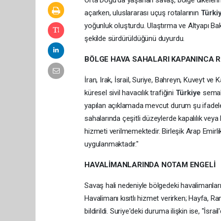
Orta Doğu’da yaşanan savaş, bölge ülkelerin
açarken, uluslararası uçuş rotalarının
Türki
yoğunluk oluşturdu. Ulaştırma ve Altyapı Baka
şekilde sürdürüldüğünü duyurdu.
BÖLGE HAVA SAHALARI KAPANINCA RO
İran, Irak, İsrail, Suriye, Bahreyn, Kuveyt ve
küresel sivil havacılık trafiğini
Türkiye
semal
yapılan açıklamada mevcut durum şu ifadelerle
sahalarında çeşitli düzeylerde kapalılık vey
hizmeti verilmemektedir. Birleşik Arap Emirl
uygulanmaktadır."
HAVALİMANLARINDA NOTAM ENGELİ
Savaş hali nedeniyle bölgedeki havalimanların
Havalimanı kısıtlı hizmet verirken; Hayfa, 
bildirildi. Suriye'deki duruma ilişkin ise, "İs