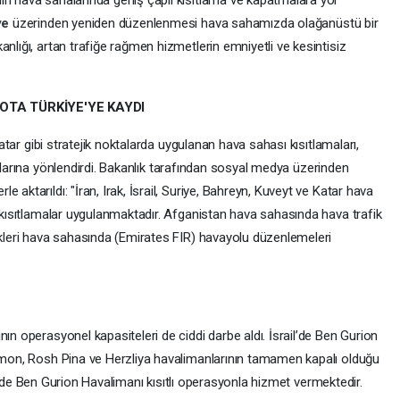
in hava sahalarında geniş çaplı kısıtlama ve kapatmalara yol
ye
üzerinden yeniden düzenlenmesi hava sahamızda olağanüstü bir
nlığı, artan trafiğe rağmen hizmetlerin emniyetli ve kesintisiz
TA TÜRKİYE'YE KAYDI
 Katar gibi stratejik noktalarda uygulanan hava sahası kısıtlamaları,
arına yönlendirdi. Bakanlık tarafından sosyal medya üzerinden
 aktarıldı: "İran, Irak, İsrail, Suriye, Bahreyn, Kuveyt ve Katar hava
a kısıtlamalar uygulanmaktadır. Afganistan hava sahasında hava trafik
ikleri hava sahasında (Emirates FIR) havayolu düzenlemeleri
ın operasyonel kapasiteleri de ciddi darbe aldı. İsrail’de Ben Gurion
Ramon, Rosh Pina ve Herzliya havalimanlarının tamamen kapalı olduğu
rail'de Ben Gurion Havalimanı kısıtlı operasyonla hizmet vermektedir.