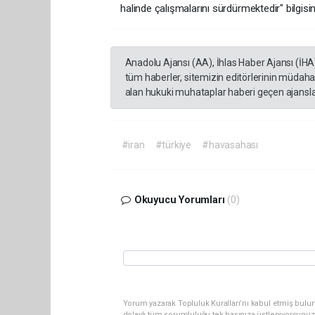
halinde çalışmalarını sürdürmektedir" bilgisini
Anadolu Ajansı (AA), İhlas Haber Ajansı (İHA
tüm haberler, sitemizin editörlerinin müdaha
alan hukuki muhataplar haberi geçen ajanslar
#iran
#türkiye
#havasahası
Okuyucu Yorumları
(0)
Yorum yazarak Topluluk Kuralları’nı kabul etmiş bulu
dolaylı tüm sorumluluğu tek başınıza üstleniyorsunuz