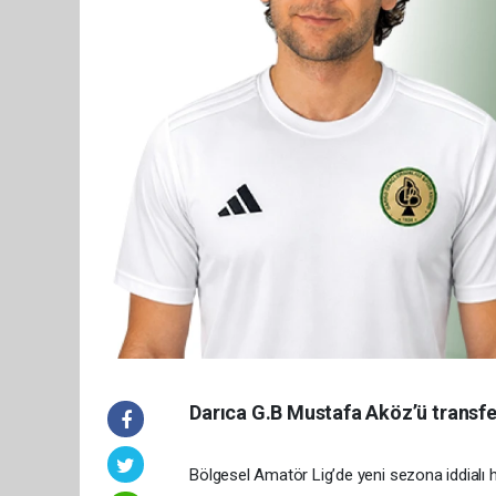
Darıca G.B Mustafa Aköz’ü transfer
Bölgesel Amatör Lig’de yeni sezona iddialı ha