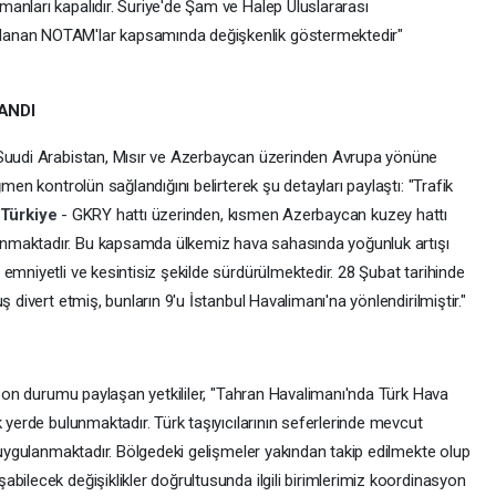
anları kapalıdır. Suriye'de Şam ve Halep Uluslararası
lanan NOTAM'lar kapsamında değişkenlik göstermektedir"
ANDI
 Suudi Arabistan, Mısır ve Azerbaycan üzerinden Avrupa yönüne
men kontrolün sağlandığını belirterek şu detayları paylaştı: "Trafik
Türkiye
- GKRY hattı üzerinden, kısmen Azerbaycan kuzey hattı
nmaktadır. Bu kapsamda ülkemiz hava sahasında yoğunluk artışı
emniyetli ve kesintisiz şekilde sürdürülmektedir. 28 Şubat tarihinde
 divert etmiş, bunların 9'u İstanbul Havalimanı'na yönlendirilmiştir."
r son durumu paylaşan yetkililer, "Tahran Havalimanı'nda Türk Hava
k yerde bulunmaktadır. Türk taşıyıcılarının seferlerinde mevcut
i uygulanmaktadır. Bölgedeki gelişmeler yakından takip edilmekte olup
bilecek değişiklikler doğrultusunda ilgili birimlerimiz koordinasyon