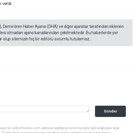
 verdi.
), Demirören Haber Ajansı (DHA) ve diğer ajanslar tarafından eklenen
lesi olmadan ajans kanallarından çekilmektedir. Bu haberlerde yer
 olup sitemizin hiç bir editörü sorumlu tutulamaz...
Gönder
nuyor ve gebzehurses.com sitesine yaptığınız yorumunuzla ilgili doğrudan veya
. Yazılan tüm yorumlardan site yönetimi hiçbir şekilde sorumlu tutulamaz.