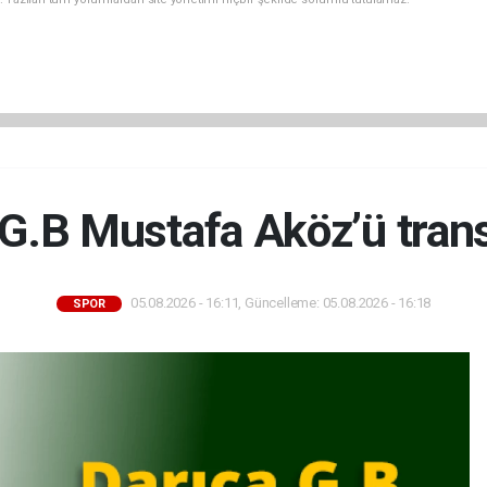
G.B Mustafa Aköz’ü trans
05.08.2026 - 16:11, Güncelleme: 05.08.2026 - 16:18
SPOR