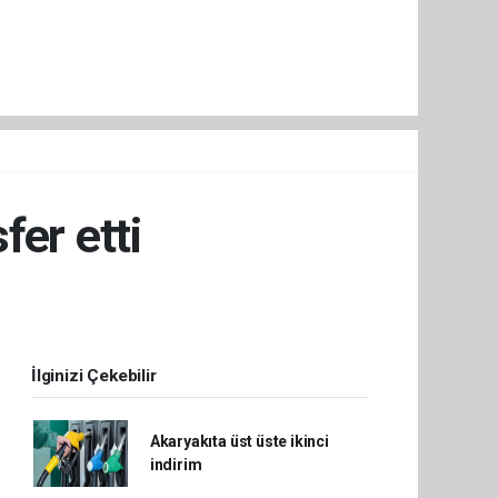
fer etti
İlginizi Çekebilir
Akaryakıta üst üste ikinci
indirim