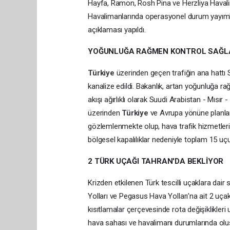
Hayfa, Ramon, Rosh Pina ve Herzliya Havalim
Havalimanlarında operasyonel durum yayım
açıklaması yapıldı.
YOĞUNLUĞA RAĞMEN KONTROL SAĞL
Türkiye
üzerinden geçen trafiğin ana hattı
kanalize edildi. Bakanlık, artan yoğunluğa rağ
akışı ağırlıklı olarak Suudi Arabistan - Mısır -
üzerinden
Türkiye
ve Avrupa yönüne planla
gözlemlenmekte olup, hava trafik hizmetleri 
bölgesel kapalılıklar nedeniyle toplam 15 uçuş
2 TÜRK UÇAĞI TAHRAN'DA BEKLİYOR
Krizden etkilenen Türk tescilli uçaklara dai
Yolları ve Pegasus Hava Yolları'na ait 2 uça
kısıtlamalar çerçevesinde rota değişiklikler
hava sahası ve havalimanı durumlarında oluşa