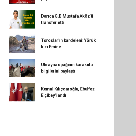
Darıca G.B Mustafa Aköz’ü
transfer etti
Toroslar'ın kardeleni: Yörük
kızı Emine
Ukrayna uçağının karakutu
bilgilerini paylaştı
Kemal Kılıçdaroğlu, Ebulfez
Elçibey'i andı