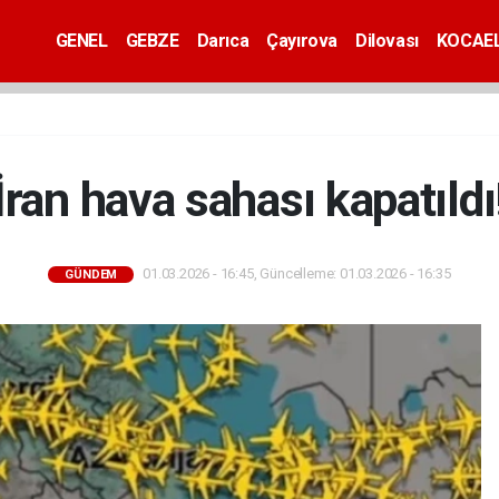
GENEL
GEBZE
Darıca
Çayırova
Dilovası
KOCAEL
İran hava sahası kapatıldı
01.03.2026 - 16:45, Güncelleme: 01.03.2026 - 16:35
GÜNDEM