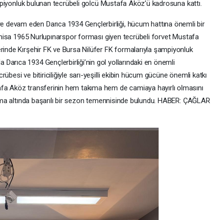
şampiyonluk bulunan tecrübeli golcü Mustafa Aköz’ü kadrosuna kattı.
 devam eden Darıca 1934 Gençlerbirliği, hücum hattına önemli bir
 Manisa 1965 Nurlupınarspor forması giyen tecrübeli forvet Mustafa
erinde Kırşehir FK ve Bursa Nilüfer FK formalarıyla şampiyonluk
Darıca 1934 Gençlerbirliği’nin gol yollarındaki en önemli
übesi ve bitiriciliğiyle sarı-yeşilli ekibin hücum gücüne önemli katkı
afa Aköz transferinin hem takıma hem de camiaya hayırlı olmasını
forma altında başarılı bir sezon temennisinde bulundu. HABER: ÇAĞLAR