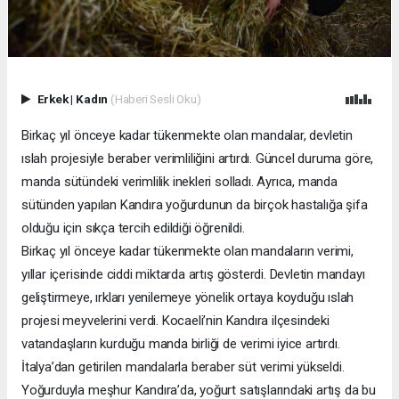
Erkek
|
Kadın
(Haberi Sesli Oku)
Birkaç yıl önceye kadar tükenmekte olan mandalar, devletin
ıslah projesiyle beraber verimliliğini artırdı. Güncel duruma göre,
manda sütündeki verimlilik inekleri solladı. Ayrıca, manda
sütünden yapılan Kandıra yoğurdunun da birçok hastalığa şifa
olduğu için sıkça tercih edildiği öğrenildi.
Birkaç yıl önceye kadar tükenmekte olan mandaların verimi,
yıllar içerisinde ciddi miktarda artış gösterdi. Devletin mandayı
geliştirmeye, ırkları yenilemeye yönelik ortaya koyduğu ıslah
projesi meyvelerini verdi. Kocaeli’nin Kandıra ilçesindeki
vatandaşların kurduğu manda birliği de verimi iyice artırdı.
İtalya’dan getirilen mandalarla beraber süt verimi yükseldi.
Yoğurduyla meşhur Kandıra’da, yoğurt satışlarındaki artış da bu