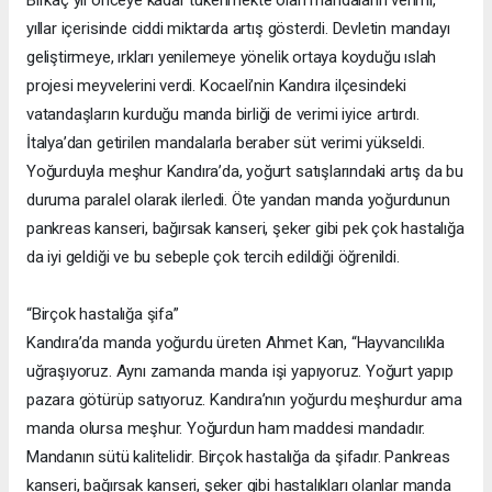
Birkaç yıl önceye kadar tükenmekte olan mandaların verimi,
yıllar içerisinde ciddi miktarda artış gösterdi. Devletin mandayı
geliştirmeye, ırkları yenilemeye yönelik ortaya koyduğu ıslah
projesi meyvelerini verdi. Kocaeli’nin Kandıra ilçesindeki
vatandaşların kurduğu manda birliği de verimi iyice artırdı.
İtalya’dan getirilen mandalarla beraber süt verimi yükseldi.
Yoğurduyla meşhur Kandıra’da, yoğurt satışlarındaki artış da bu
duruma paralel olarak ilerledi. Öte yandan manda yoğurdunun
pankreas kanseri, bağırsak kanseri, şeker gibi pek çok hastalığa
da iyi geldiği ve bu sebeple çok tercih edildiği öğrenildi.
“Birçok hastalığa şifa”
Kandıra’da manda yoğurdu üreten Ahmet Kan, “Hayvancılıkla
uğraşıyoruz. Aynı zamanda manda işi yapıyoruz. Yoğurt yapıp
pazara götürüp satıyoruz. Kandıra’nın yoğurdu meşhurdur ama
manda olursa meşhur. Yoğurdun ham maddesi mandadır.
Mandanın sütü kalitelidir. Birçok hastalığa da şifadır. Pankreas
kanseri, bağırsak kanseri, şeker gibi hastalıkları olanlar manda