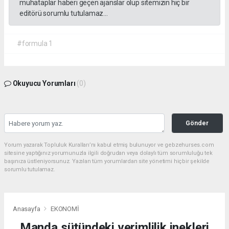
muhataplar haberi geçen ajanslar olup sitemizin hiç bir
editörü sorumlu tutulamaz...
#formula 1
Okuyucu Yorumları
(0)
Gönder
Yorum yazarak Topluluk Kuralları’nı kabul etmiş bulunuyor ve gebzehurses.com
sitesine yaptığınız yorumunuzla ilgili doğrudan veya dolaylı tüm sorumluluğu tek
başınıza üstleniyorsunuz. Yazılan tüm yorumlardan site yönetimi hiçbir şekilde
sorumlu tutulamaz.
Anasayfa
EKONOMİ
Manda sütündeki verimlilik inekleri