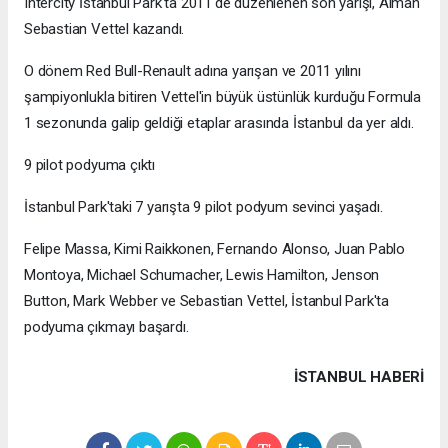
Intercity İstanbul Park'ta 2011'de düzenlenen son yarışı, Alman
Sebastian Vettel kazandı.
O dönem Red Bull-Renault adına yarışan ve 2011 yılını
şampiyonlukla bitiren Vettel'in büyük üstünlük kurduğu Formula
1 sezonunda galip geldiği etaplar arasında İstanbul da yer aldı.
9 pilot podyuma çıktı
İstanbul Park'taki 7 yarışta 9 pilot podyum sevinci yaşadı.
Felipe Massa, Kimi Raikkonen, Fernando Alonso, Juan Pablo
Montoya, Michael Schumacher, Lewis Hamilton, Jenson
Button, Mark Webber ve Sebastian Vettel, İstanbul Park'ta
podyuma çıkmayı başardı.
İSTANBUL HABERİ