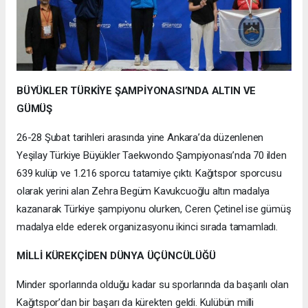
BÜYÜKLER TÜRKİYE ŞAMPİYONASI’NDA ALTIN VE
GÜMÜŞ
26-28 Şubat tarihleri arasında yine Ankara’da düzenlenen
Yeşilay Türkiye Büyükler Taekwondo Şampiyonası’nda 70 ilden
639 kulüp ve 1.216 sporcu tatamiye çıktı. Kağıtspor sporcusu
olarak yerini alan Zehra Begüm Kavukcuoğlu altın madalya
kazanarak Türkiye şampiyonu olurken, Ceren Çetinel ise gümüş
madalya elde ederek organizasyonu ikinci sırada tamamladı.
MİLLİ KÜREKÇİDEN DÜNYA ÜÇÜNCÜLÜĞÜ
Minder sporlarında olduğu kadar su sporlarında da başarılı olan
Kağıtspor’dan bir başarı da kürekten geldi. Kulübün milli