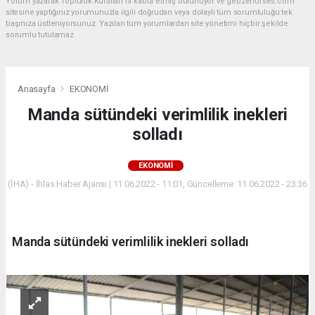
Yorum yazarak Topluluk Kuralları’nı kabul etmiş bulunuyor ve gebzehurses.com
sitesine yaptığınız yorumunuzla ilgili doğrudan veya dolaylı tüm sorumluluğu tek
başınıza üstleniyorsunuz. Yazılan tüm yorumlardan site yönetimi hiçbir şekilde
sorumlu tutulamaz.
Anasayfa
EKONOMİ
Manda sütündeki verimlilik inekleri
solladı
EKONOMİ
(İHA) - İhlas Haber Ajansı | 11.06.2022 - 11:01, Güncelleme: 11.06.2022 - 23:36
Manda sütündeki verimlilik inekleri solladı