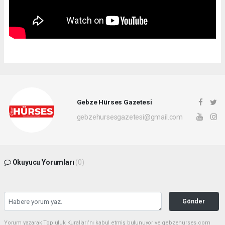
Gebze Hürses Gazetesi
gebzehursesgazetesi@gmail.com
Okuyucu Yorumları
(0)
Gönder
Yorum yazarak Topluluk Kuralları’nı kabul etmiş bulunuyor ve gebzehurses.com