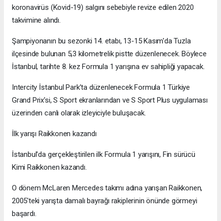
koronavirüs (Kovid-19) salgını sebebiyle revize edilen 2020
takvimine alındı.
Şampiyonanın bu sezonki 14. etabı, 13-15 Kasım'da Tuzla
ilçesinde bulunan 5,3 kilometrelik pistte düzenlenecek. Böylece
İstanbul, tarihte 8. kez Formula 1 yarışına ev sahipliği yapacak.
Intercity İstanbul Park’ta düzenlenecek Formula 1 Türkiye
Grand Prix'si, S Sport ekranlarından ve S Sport Plus uygulaması
üzerinden canlı olarak izleyiciyle buluşacak.
İlk yarışı Raikkonen kazandı
İstanbul'da gerçekleştirilen ilk Formula 1 yarışını, Fin sürücü
Kimi Raikkonen kazandı.
O dönem McLaren Mercedes takımı adına yarışan Raikkonen,
2005'teki yarışta damalı bayrağı rakiplerinin önünde görmeyi
başardı.