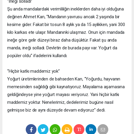
“İneği solladı”
Şu anda mandalardaki verimliliğin ineklerden daha iyi olduğuna
değinen Ahmet Kan, “Mandanın yavrusu ancak 2 yaşında bir
kesime gider. Fakat bir tosun 8 aylık ya da 15 aylıkken, yani 300
kilo karkas ete ulaşır. Mandanınki ulaşmaz. Onun için mandada
ineğe göre gelir düzeyi biraz daha düşüktür. Fakat şu anda
manda, ineği solladı. Devletin de burada payı var. Yoğurt da
popüler oldu” ifadelerini kullandı.
“Hiçbir katkı maddemiz yok”
Yoğurt üretimlerinden de bahseden Kan, “Yoğurdu, hayvanın
memesinden sağıldığı gibi kaynatıyoruz. Mayalama aşamasına
geldiğindeyse yine yoğurt mayası veriyoruz. Yani hiçbir katkı
maddemiz yoktur. Nenelerimiz, dedelerimiz bugüne nasıl
gelmişse biz de aynı düzeyde devam ediyoruz” dedi.