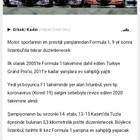
Erkek
|
Kadın
(Haberi Sesli Oku)
Motor sporlarının en prestijli yarışlarından Formula 1, 9 yıl sonra
İstanbul'da tekrar düzenlenecek.
İlk olarak 2005'te Formula 1 takvimine dahil edilen Türkiye
Grand Prix'si, 2011'e kadar yarışlara ev sahipliği yaptı.
Yedi yıl boyunca F1 takviminde yer alan İstanbul, yeni tip
koronavirüs (Kovid-19) salgını sebebiyle revize edilen 2020
takvimine alındı.
Şampiyonanın bu sezonki 14. etabı, 13-15 Kasım'da Tuzla
ilçesinde bulunan 5,3 kilometrelik pistte düzenlenecek. Böylece
İstanbul, tarihte 8. kez Formula 1 yarışına ev sahipliği yapacak.