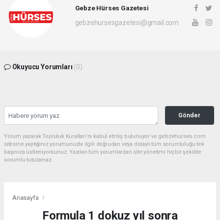
Gebze Hürses Gazetesi
gebzehursesgazetesi@gmail.com
Okuyucu Yorumları
(0)
Gönder
Yorum yazarak Topluluk Kuralları’nı kabul etmiş bulunuyor ve gebzehurses.com
sitesine yaptığınız yorumunuzla ilgili doğrudan veya dolaylı tüm sorumluluğu tek
başınıza üstleniyorsunuz. Yazılan tüm yorumlardan site yönetimi hiçbir şekilde
sorumlu tutulamaz.
Anasayfa
Formula 1 dokuz yıl sonra