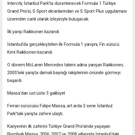
Intercity İstanbul Park’ta düzenlenecek Formula 1 Türkiye
Grand Prix'si, S Sport ekranlarından ve S Sport Plus uygulaması
üzerinden canlı olarak izleyiciyle buluşacak.
İlk yarışı Raikkonen kazandı
İstanbul'da gerçekleştirilen ilk Formula 1 yarışını, Fin sürücü
Kimi Raikkonen kazandı.
O dönem McLaren Mercedes takımı adına yarışan Raikkonen,
2005'teki yarışta damalı bayrağı rakiplerinin önünde görmeyi
başardı.
Massa'dan üst üste 3 galibiyet
Ferrari sürücüsü Felipe Massa, art arda 3 sene İstanbul
Park'taki yarışta zafere ulaştı.
Kariyerinin ilk zaferini Türkiye Grand Prix'sinde yaşayan
Brezilyalı Massa, 2006, 2007 ve 2008 yıllarında İstanbul'daki