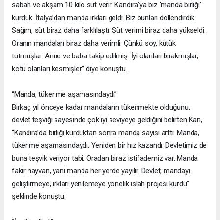
sabah ve akşam 10 kilo süt verir. Kandıra’ya biz ‘manda birliği’
kurduk. İtalya’dan manda ırkları geldi. Biz bunları döllendirdik.
Sağım, süt biraz daha farklılaştı. Süt verimi biraz daha yükseldi.
Oranın mandaları biraz daha verimli. Çünkü soy, kütük
tutmuşlar. Anne ve baba takip edilmiş. İyi olanları bırakmışlar,
kötü olanları kesmişler” diye konuştu.
“Manda, tükenme aşamasındaydı”
Birkaç yıl önceye kadar mandaların tükenmekte olduğunu,
devlet teşviği sayesinde çok iyi seviyeye geldiğini belirten Kan,
“Kandıra’da birliği kurduktan sonra manda sayısı arttı. Manda,
tükenme aşamasındaydı. Yeniden bir hız kazandı. Devletimiz de
buna teşvik veriyor tabi. Oradan biraz istifademiz var. Manda
fakir hayvan, yani manda her yerde yayılır. Devlet, mandayı
geliştirmeye, ırkları yenilemeye yönelik ıslah projesi kurdu”
şeklinde konuştu.