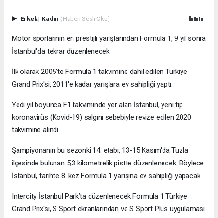
Erkek
|
Kadın
(Haberi Sesli Oku)
Motor sporlarının en prestijli yarışlarından Formula 1, 9 yıl sonra
İstanbul'da tekrar düzenlenecek.
İlk olarak 2005'te Formula 1 takvimine dahil edilen Türkiye
Grand Prix'si, 2011'e kadar yarışlara ev sahipliği yaptı.
Yedi yıl boyunca F1 takviminde yer alan İstanbul, yeni tip
koronavirüs (Kovid-19) salgını sebebiyle revize edilen 2020
takvimine alındı.
Şampiyonanın bu sezonki 14. etabı, 13-15 Kasım'da Tuzla
ilçesinde bulunan 5,3 kilometrelik pistte düzenlenecek. Böylece
İstanbul, tarihte 8. kez Formula 1 yarışına ev sahipliği yapacak.
Intercity İstanbul Park’ta düzenlenecek Formula 1 Türkiye
Grand Prix'si, S Sport ekranlarından ve S Sport Plus uygulaması