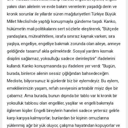
yakını olan ailelerin ve evde bakım verenlerin yaşadığı derin ve
kronik sorunlar ile yıllardır süren mağduriyetleri Türkiye Büyük
Millet Meclisi’nde yaptığı konuşmayla gündeme taşıdı. Kanko,
hükümetin mali politikalarını sert sözlerle eleştirerek, “Bütçede
yandaşlara, müteahhitlere, israfa sınırsız kaynak varken; sıra
yaşlıya, engelliye, engelliye bakmak zorunda olan aileye, anneye
geldiğinde tasarruf akla gelmektedir. Sosyal yardımı kısmak
disiplini sağlamaz, yoksulluğu sadece derinleştirir” ifadelerini
kullandı. Kanko konuşmasında şu ifadelere yer verdi: “Bugün,
burada, binlerce ailenin sessiz çığlığından bahsedeceğim.
Mecliste, biliyorsunuz ki günlerdir biz bir eylemdeyiz. Bu eylem,
emeklilerimizin yaşam, refah seviyesini artırabilir miyiz diye bir
çabamız. Ama burada, bunun dışında bir tablo var ki kronik bir
yoksulluk tablosu olan engelliler, yaşlılar ve engelli bakımıyla
ilgilenen kişiler. Engelli bireylerin haneleri sadece yetersiz gelirle
karşı karşıya kalmıyorlar; bunlardan bir kişinin omuzlarına
yüklenmiş ağır bir yük oluyor, çalışma hayatından kopuyorlar ve