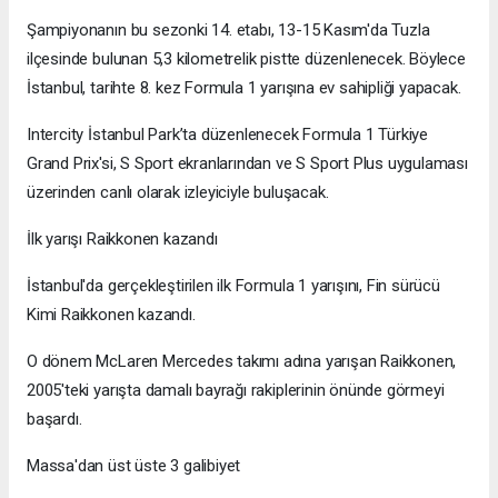
Şampiyonanın bu sezonki 14. etabı, 13-15 Kasım'da Tuzla
ilçesinde bulunan 5,3 kilometrelik pistte düzenlenecek. Böylece
İstanbul, tarihte 8. kez Formula 1 yarışına ev sahipliği yapacak.
Intercity İstanbul Park’ta düzenlenecek Formula 1 Türkiye
Grand Prix'si, S Sport ekranlarından ve S Sport Plus uygulaması
üzerinden canlı olarak izleyiciyle buluşacak.
İlk yarışı Raikkonen kazandı
İstanbul'da gerçekleştirilen ilk Formula 1 yarışını, Fin sürücü
Kimi Raikkonen kazandı.
O dönem McLaren Mercedes takımı adına yarışan Raikkonen,
2005'teki yarışta damalı bayrağı rakiplerinin önünde görmeyi
başardı.
Massa'dan üst üste 3 galibiyet