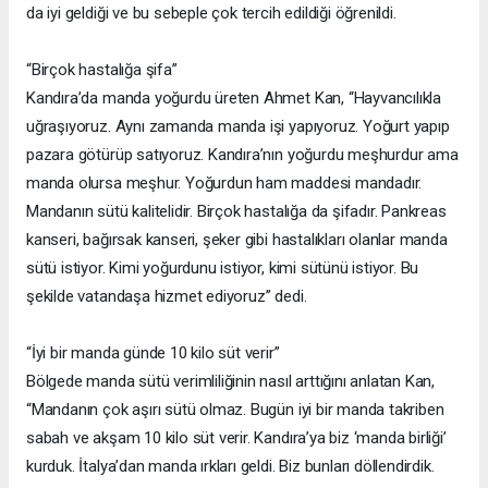
da iyi geldiği ve bu sebeple çok tercih edildiği öğrenildi.
“Birçok hastalığa şifa”
Kandıra’da manda yoğurdu üreten Ahmet Kan, “Hayvancılıkla
uğraşıyoruz. Aynı zamanda manda işi yapıyoruz. Yoğurt yapıp
pazara götürüp satıyoruz. Kandıra’nın yoğurdu meşhurdur ama
manda olursa meşhur. Yoğurdun ham maddesi mandadır.
Mandanın sütü kalitelidir. Birçok hastalığa da şifadır. Pankreas
kanseri, bağırsak kanseri, şeker gibi hastalıkları olanlar manda
sütü istiyor. Kimi yoğurdunu istiyor, kimi sütünü istiyor. Bu
şekilde vatandaşa hizmet ediyoruz” dedi.
“İyi bir manda günde 10 kilo süt verir”
Bölgede manda sütü verimliliğinin nasıl arttığını anlatan Kan,
“Mandanın çok aşırı sütü olmaz. Bugün iyi bir manda takriben
sabah ve akşam 10 kilo süt verir. Kandıra’ya biz ‘manda birliği’
kurduk. İtalya’dan manda ırkları geldi. Biz bunları döllendirdik.