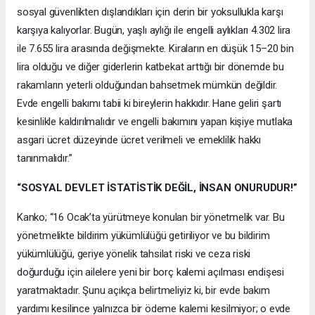
sosyal güvenlikten dışlandıkları için derin bir yoksullukla karşı
karşıya kalıyorlar. Bugün, yaşlı aylığı ile engelli aylıkları 4.302 lira
ile 7.655 lira arasında değişmekte. Kiraların en düşük 15–20 bin
lira olduğu ve diğer giderlerin katbekat arttığı bir dönemde bu
rakamların yeterli olduğundan bahsetmek mümkün değildir.
Evde engelli bakımı tabii ki bireylerin hakkıdır. Hane geliri şartı
kesinlikle kaldırılmalıdır ve engelli bakımını yapan kişiye mutlaka
asgari ücret düzeyinde ücret verilmeli ve emeklilik hakkı
tanınmalıdır.”
“SOSYAL DEVLET İSTATİSTİK DEĞİL, İNSAN ONURUDUR!”
Kanko; “16 Ocak’ta yürütmeye konulan bir yönetmelik var. Bu
yönetmelikte bildirim yükümlülüğü getiriliyor ve bu bildirim
yükümlülüğü, geriye yönelik tahsilat riski ve ceza riski
doğurduğu için ailelere yeni bir borç kalemi açılması endişesi
yaratmaktadır. Şunu açıkça belirtmeliyiz ki, bir evde bakım
yardımı kesilince yalnızca bir ödeme kalemi kesilmiyor; o evde