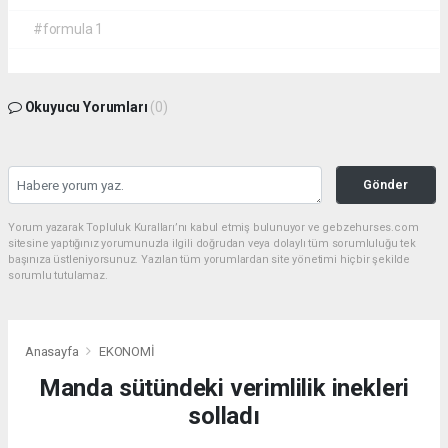
#formula 1
Okuyucu Yorumları
(0)
Gönder
Yorum yazarak Topluluk Kuralları’nı kabul etmiş bulunuyor ve gebzehurses.com
sitesine yaptığınız yorumunuzla ilgili doğrudan veya dolaylı tüm sorumluluğu tek
başınıza üstleniyorsunuz. Yazılan tüm yorumlardan site yönetimi hiçbir şekilde
sorumlu tutulamaz.
Anasayfa
EKONOMİ
Manda sütündeki verimlilik inekleri
solladı