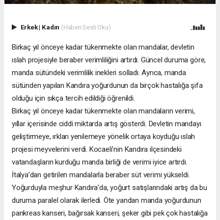
Erkek
|
Kadın
(Haberi Sesli Oku)
Birkaç yıl önceye kadar tükenmekte olan mandalar, devletin
ıslah projesiyle beraber verimliliğini artırdı. Güncel duruma göre,
manda sütündeki verimlilik inekleri solladı. Ayrıca, manda
sütünden yapılan Kandıra yoğurdunun da birçok hastalığa şifa
olduğu için sıkça tercih edildiği öğrenildi.
Birkaç yıl önceye kadar tükenmekte olan mandaların verimi,
yıllar içerisinde ciddi miktarda artış gösterdi. Devletin mandayı
geliştirmeye, ırkları yenilemeye yönelik ortaya koyduğu ıslah
projesi meyvelerini verdi. Kocaeli’nin Kandıra ilçesindeki
vatandaşların kurduğu manda birliği de verimi iyice artırdı.
İtalya’dan getirilen mandalarla beraber süt verimi yükseldi.
Yoğurduyla meşhur Kandıra’da, yoğurt satışlarındaki artış da bu
duruma paralel olarak ilerledi. Öte yandan manda yoğurdunun
pankreas kanseri, bağırsak kanseri, şeker gibi pek çok hastalığa