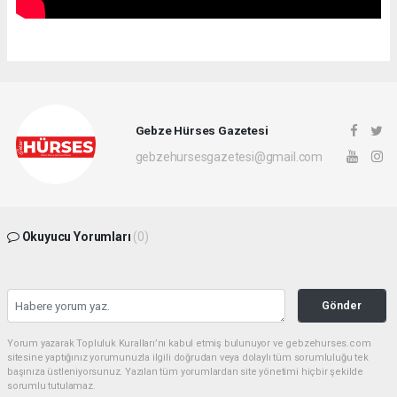
Gebze Hürses Gazetesi
gebzehursesgazetesi@gmail.com
Okuyucu Yorumları
(0)
Gönder
Yorum yazarak Topluluk Kuralları’nı kabul etmiş bulunuyor ve gebzehurses.com
sitesine yaptığınız yorumunuzla ilgili doğrudan veya dolaylı tüm sorumluluğu tek
başınıza üstleniyorsunuz. Yazılan tüm yorumlardan site yönetimi hiçbir şekilde
sorumlu tutulamaz.