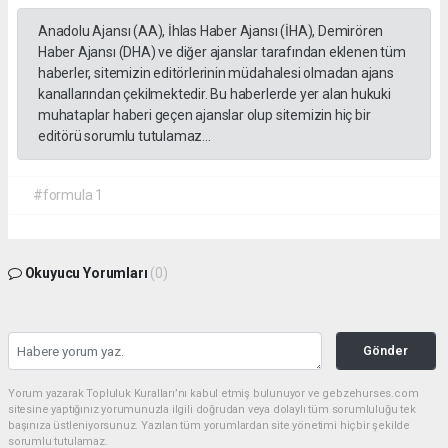
Anadolu Ajansı (AA), İhlas Haber Ajansı (İHA), Demirören
Haber Ajansı (DHA) ve diğer ajanslar tarafından eklenen tüm
haberler, sitemizin editörlerinin müdahalesi olmadan ajans
kanallarından çekilmektedir. Bu haberlerde yer alan hukuki
muhataplar haberi geçen ajanslar olup sitemizin hiç bir
editörü sorumlu tutulamaz...
#formula 1
Okuyucu Yorumları
(0)
Gönder
Yorum yazarak Topluluk Kuralları’nı kabul etmiş bulunuyor ve gebzehurses.com
sitesine yaptığınız yorumunuzla ilgili doğrudan veya dolaylı tüm sorumluluğu tek
başınıza üstleniyorsunuz. Yazılan tüm yorumlardan site yönetimi hiçbir şekilde
sorumlu tutulamaz.