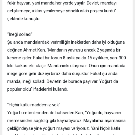
fakir hayvan, yani manda her yerde yayılır. Devlet, mandayı
geliştirmeye, ırkları yenilemeye yönelik ıslah projesi kurdu”
şeklinde konuştu.
“İneği solladı”
Şu anda mandalardaki verimliliğin ineklerden daha iyi olduğuna
değinen Ahmet Kan, “Mandanın yavrusu ancak 2 yaşında bir
kesime gider. Fakat bir tosun 8 aylık ya da 15 aylıkken, yani 300
kilo karkas ete ulaşır. Mandanınki ulaşmaz. Onun için mandada
ineğe göre gelir düzeyi biraz daha düşüktür. Fakat şu anda
manda, ineği solladı. Devletin de burada payı var. Yoğurt da
popüler oldu” ifadelerini kullandı.
“Hiçbir katkı maddemiz yok”
Yoğurt üretimlerinden de bahseden Kan, “Yoğurdu, hayvanın
memesinden sağıldığı gibi kaynatıyoruz. Mayalama aşamasına
geldiğindeyse yine yoğurt mayası veriyoruz. Yani hiçbir katkı