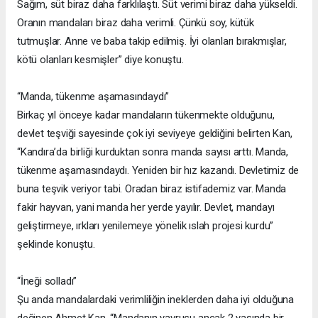
Sağım, süt biraz daha farklılaştı. Süt verimi biraz daha yükseldi.
Oranın mandaları biraz daha verimli. Çünkü soy, kütük
tutmuşlar. Anne ve baba takip edilmiş. İyi olanları bırakmışlar,
kötü olanları kesmişler” diye konuştu.
“Manda, tükenme aşamasındaydı”
Birkaç yıl önceye kadar mandaların tükenmekte olduğunu,
devlet teşviği sayesinde çok iyi seviyeye geldiğini belirten Kan,
“Kandıra’da birliği kurduktan sonra manda sayısı arttı. Manda,
tükenme aşamasındaydı. Yeniden bir hız kazandı. Devletimiz de
buna teşvik veriyor tabi. Oradan biraz istifademiz var. Manda
fakir hayvan, yani manda her yerde yayılır. Devlet, mandayı
geliştirmeye, ırkları yenilemeye yönelik ıslah projesi kurdu”
şeklinde konuştu.
“İneği solladı”
Şu anda mandalardaki verimliliğin ineklerden daha iyi olduğuna
değinen Ahmet Kan, “Mandanın yavrusu ancak 2 yaşında bir