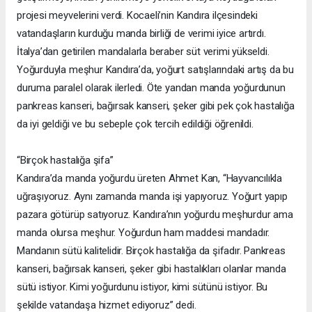
projesi meyvelerini verdi. Kocaeli’nin Kandıra ilçesindeki
vatandaşların kurduğu manda birliği de verimi iyice artırdı.
İtalya’dan getirilen mandalarla beraber süt verimi yükseldi.
Yoğurduyla meşhur Kandıra’da, yoğurt satışlarındaki artış da bu
duruma paralel olarak ilerledi. Öte yandan manda yoğurdunun
pankreas kanseri, bağırsak kanseri, şeker gibi pek çok hastalığa
da iyi geldiği ve bu sebeple çok tercih edildiği öğrenildi.
“Birçok hastalığa şifa”
Kandıra’da manda yoğurdu üreten Ahmet Kan, “Hayvancılıkla
uğraşıyoruz. Aynı zamanda manda işi yapıyoruz. Yoğurt yapıp
pazara götürüp satıyoruz. Kandıra’nın yoğurdu meşhurdur ama
manda olursa meşhur. Yoğurdun ham maddesi mandadır.
Mandanın sütü kalitelidir. Birçok hastalığa da şifadır. Pankreas
kanseri, bağırsak kanseri, şeker gibi hastalıkları olanlar manda
sütü istiyor. Kimi yoğurdunu istiyor, kimi sütünü istiyor. Bu
şekilde vatandaşa hizmet ediyoruz” dedi.