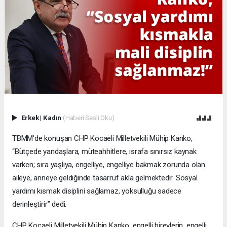
Erkek
|
Kadın
(Haberi Sesli Oku)
TBMM’de konuşan CHP Kocaeli Milletvekili Mühip Kanko,
“Bütçede yandaşlara, müteahhitlere, israfa sınırsız kaynak
varken; sıra yaşlıya, engelliye, engelliye bakmak zorunda olan
aileye, anneye geldiğinde tasarruf akla gelmektedir. Sosyal
yardımı kısmak disiplini sağlamaz, yoksulluğu sadece
derinleştirir” dedi.
CHP Kocaeli Milletvekili Mühip Kanko, engelli bireylerin, engelli