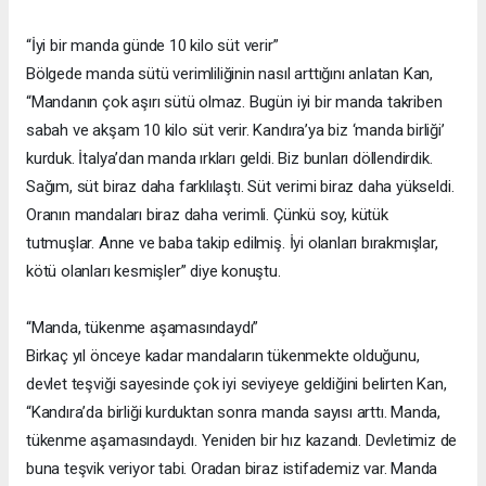
“İyi bir manda günde 10 kilo süt verir”
Bölgede manda sütü verimliliğinin nasıl arttığını anlatan Kan,
“Mandanın çok aşırı sütü olmaz. Bugün iyi bir manda takriben
sabah ve akşam 10 kilo süt verir. Kandıra’ya biz ‘manda birliği’
kurduk. İtalya’dan manda ırkları geldi. Biz bunları döllendirdik.
Sağım, süt biraz daha farklılaştı. Süt verimi biraz daha yükseldi.
Oranın mandaları biraz daha verimli. Çünkü soy, kütük
tutmuşlar. Anne ve baba takip edilmiş. İyi olanları bırakmışlar,
kötü olanları kesmişler” diye konuştu.
“Manda, tükenme aşamasındaydı”
Birkaç yıl önceye kadar mandaların tükenmekte olduğunu,
devlet teşviği sayesinde çok iyi seviyeye geldiğini belirten Kan,
“Kandıra’da birliği kurduktan sonra manda sayısı arttı. Manda,
tükenme aşamasındaydı. Yeniden bir hız kazandı. Devletimiz de
buna teşvik veriyor tabi. Oradan biraz istifademiz var. Manda