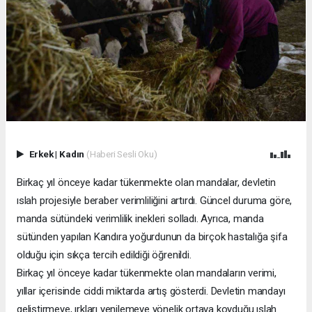
Erkek
|
Kadın
(Haberi Sesli Oku)
Birkaç yıl önceye kadar tükenmekte olan mandalar, devletin
ıslah projesiyle beraber verimliliğini artırdı. Güncel duruma göre,
manda sütündeki verimlilik inekleri solladı. Ayrıca, manda
sütünden yapılan Kandıra yoğurdunun da birçok hastalığa şifa
olduğu için sıkça tercih edildiği öğrenildi.
Birkaç yıl önceye kadar tükenmekte olan mandaların verimi,
yıllar içerisinde ciddi miktarda artış gösterdi. Devletin mandayı
geliştirmeye, ırkları yenilemeye yönelik ortaya koyduğu ıslah