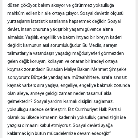
düzen çöküyor, bakım aksıyor ve görünmez yoksulluğa
mahkûm edilen bir aile ortaya çıkıyor. Sosyal devletin ölçüsü
yurttaşlarını istatistik satırlarına hapsetmek değildir. Sosyal
devlet, insan onuruna yakışır bir yaşamı güvence altına
almalıdır. Yaşlılık, engellilik ve bakım ihtiyacı bir bireyin kaderi
değildir; kamunun asıl sorumluluğudur. Bu Meclis, sarayın
talimatlarıyla vatandaşın yaşadığı mağduriyetleri görmezden
gelen değil; koruyan, kollayan ve onaran bir iradeyi ortaya
koymak zorundadır. Buradan Maliye Bakanı Mehmet Şimşek’e
soruyorum: Bütçede yandaşlara, müteahhitlere, israfa sınırsız
kaynak varken; sıra yaşlıya, engelliye, engelliye bakmak zorunda
olan aileye, anneye geldiği zaman neden tasarruf akla
gelmektedir? Sosyal yardımı kısmak disiplini sağlamaz,
yoksulluğu sadece derinleştirir. Biz Cumhuriyet Halk Partisi
olarak bu ülkede kimsenin kaderinin yoksulluk, çaresizliğin ise
yazgısı olmasını kabul etmiyoruz. Sosyal devleti ayağa
kaldırmak için bütün mücadelemize devam edeceğiz”