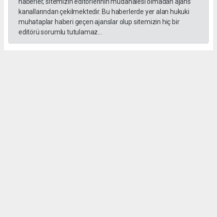
haberler, sitemizin editörlerinin müdahalesi olmadan ajans
kanallarından çekilmektedir. Bu haberlerde yer alan hukuki
muhataplar haberi geçen ajanslar olup sitemizin hiç bir
editörü sorumlu tutulamaz...
Okuyucu Yorumları
(0)
Gönder
Yorum yazarak Topluluk Kuralları’nı kabul etmiş bulunuyor ve gebzehurses.com
sitesine yaptığınız yorumunuzla ilgili doğrudan veya dolaylı tüm sorumluluğu tek
başınıza üstleniyorsunuz. Yazılan tüm yorumlardan site yönetimi hiçbir şekilde
sorumlu tutulamaz.