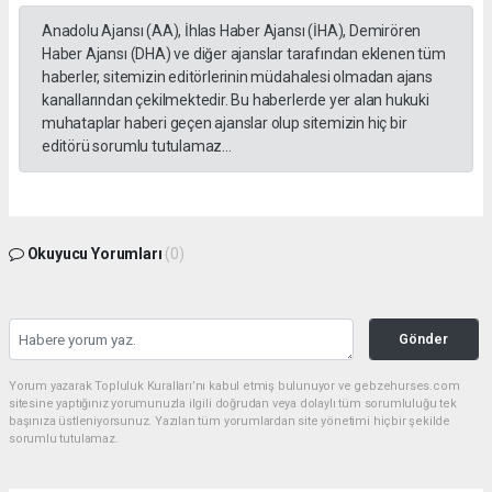
Anadolu Ajansı (AA), İhlas Haber Ajansı (İHA), Demirören
Haber Ajansı (DHA) ve diğer ajanslar tarafından eklenen tüm
haberler, sitemizin editörlerinin müdahalesi olmadan ajans
kanallarından çekilmektedir. Bu haberlerde yer alan hukuki
muhataplar haberi geçen ajanslar olup sitemizin hiç bir
editörü sorumlu tutulamaz...
Okuyucu Yorumları
(0)
Gönder
Yorum yazarak Topluluk Kuralları’nı kabul etmiş bulunuyor ve gebzehurses.com
sitesine yaptığınız yorumunuzla ilgili doğrudan veya dolaylı tüm sorumluluğu tek
başınıza üstleniyorsunuz. Yazılan tüm yorumlardan site yönetimi hiçbir şekilde
sorumlu tutulamaz.