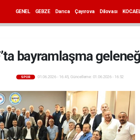
GENEL
GEBZE
Darıca
Çayırova
Dilovası
KOCAEL
ta bayramlaşma geleneğ
01.06.2026 - 16:45, Güncelleme: 01.06.2026 - 16:52
SPOR