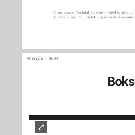
Yorum yazarak Topluluk Kuralları’nı kabul etmiş bulu
dolaylı tüm sorumluluğu tek başınıza üstleniyorsunuz
Anasayfa
SPOR
Boks