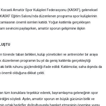
n Kocaeli Amatör Spor Kulüpleri Federasyonu (KASKF), geleneksel
. KASKF Eğitim Salonu’nda düzenlenen programa spor kulüplerinin
 camiasının önemli isimleri katıldı. Yoğun katılımla gerçekleşen
am sevincini paylaşırken, amatör sporun gelişimine ilişkin
ULUŞTU
törende taban birlikleri, kulüp yöneticileri ve antrenörler bir araya
ak düzenlenen programın bu yıl da geniş katılımla gerçekleştiği
i birlik ruhunu güçlendirdiği ifade edildi. Katılımcılar, saha dışında da
n önemli olduğuna dikkat çekti.
an tüm konuklara teşekkür ederek, bayramlaşma geleneğinin spor
rdiğini söyledi. Aydın, amatör sporun en büyük gücünün birlik ve
erinin ortak hedefler doğrultusunda hareket etmesinin önemine vurgu