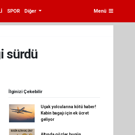
İ
SPOR
Diğer
Menü
i sürdü
İlginizi Çekebilir
Uçak yolcularına kötü haber!
Kabin bagajı için ek ücret
geliyor
Altında gözler bugün