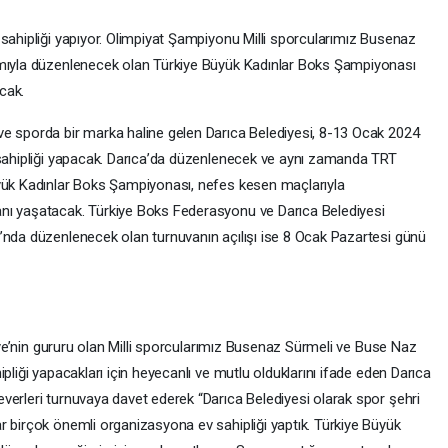
 sahipliği yapıyor. Olimpiyat Şampiyonu Milli sporcularımız Busenaz
ımıyla düzenlenecek olan Türkiye Büyük Kadınlar Boks Şampiyonası
cak.
ve sporda bir marka haline gelen Darıca Belediyesi, 8-13 Ocak 2024
 sahipliği yapacak. Darıca’da düzenlenecek ve aynı zamanda TRT
üyük Kadınlar Boks Şampiyonası, nefes kesen maçlarıyla
nı yaşatacak. Türkiye Boks Federasyonu ve Darıca Belediyesi
’nda düzenlenecek olan turnuvanın açılışı ise 8 Ocak Pazartesi günü
kiye’nin gururu olan Milli sporcularımız Busenaz Sürmeli ve Buse Naz
pliği yapacakları için heyecanlı ve mutlu olduklarını ifade eden Darıca
verleri turnuvaya davet ederek “Darıca Belediyesi olarak spor şehri
r birçok önemli organizasyona ev sahipliği yaptık. Türkiye Büyük