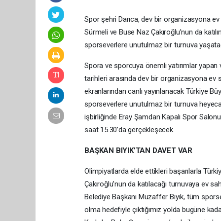
Spor şehri Darıca, dev bir organizasyona ev
Sürmeli ve Buse Naz Çakıroğlu’nun da katıl
sporseverlere unutulmaz bir turnuva yaşata
Spora ve sporcuya önemli yatırımlar yapan 
tarihleri arasında dev bir organizasyona ev
ekranlarından canlı yayınlanacak Türkiye B
sporseverlere unutulmaz bir turnuva heyeca
işbirliğinde Eray Şamdan Kapalı Spor Salonu
saat 15.30’da gerçekleşecek.
BAŞKAN BIYIK’TAN DAVET VAR
Olimpiyatlarda elde ettikleri başarılarla Tür
Çakıroğlu’nun da katılacağı turnuvaya ev sahi
Belediye Başkanı Muzaffer Bıyık, tüm sporse
olma hedefiyle çıktığımız yolda bugüne kada