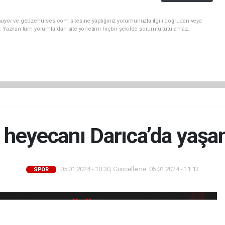
nuyor ve gebzehurses.com sitesine yaptığınız yorumunuzla ilgili doğrudan veya
. Yazılan tüm yorumlardan site yönetimi hiçbir şekilde sorumlu tutulamaz.
 heyecanı Darıca’da yaşa
05.01.2024 - 10:30, Güncelleme: 05.01.2024 - 11:13
SPOR