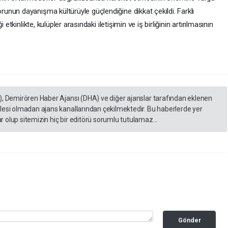
nun dayanışma kültürüyle güçlendiğine dikkat çekildi. Farklı
etkinlikte, kulüpler arasındaki iletişimin ve iş birliğinin artırılmasının
), Demirören Haber Ajansı (DHA) ve diğer ajanslar tarafından eklenen
lesi olmadan ajans kanallarından çekilmektedir. Bu haberlerde yer
 olup sitemizin hiç bir editörü sorumlu tutulamaz...
Gönder