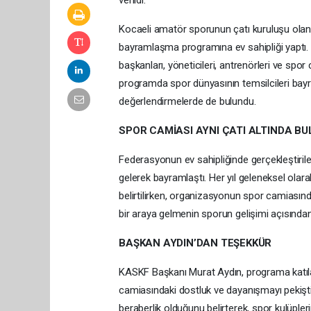
verildi.
Kocaeli amatör sporunun çatı kuruluşu ola
bayramlaşma programına ev sahipliği yaptı
başkanları, yöneticileri, antrenörleri ve spor
programda spor dünyasının temsilcileri bayr
değerlendirmelerde de bulundu.
SPOR CAMİASI AYNI ÇATI ALTINDA B
Federasyonun ev sahipliğinde gerçekleştirilen 
gelerek bayramlaştı. Her yıl geleneksel olar
belirtilirken, organizasyonun spor camiasındak
bir araya gelmenin sporun gelişimi açısında
BAŞKAN AYDIN’DAN TEŞEKKÜR
KASKF Başkanı Murat Aydın, programa katıl
camiasındaki dostluk ve dayanışmayı pekişti
beraberlik olduğunu belirterek, spor kulüpl