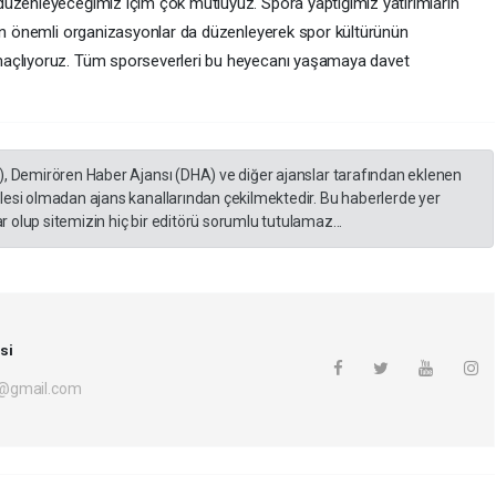
düzenleyeceğimiz içim çok mutluyuz. Spora yaptığımız yatırımların
ken önemli organizasyonlar da düzenleyerek spor kültürünün
maçlıyoruz. Tüm sporseverleri bu heyecanı yaşamaya davet
), Demirören Haber Ajansı (DHA) ve diğer ajanslar tarafından eklenen
lesi olmadan ajans kanallarından çekilmektedir. Bu haberlerde yer
 olup sitemizin hiç bir editörü sorumlu tutulamaz...
si
i@gmail.com