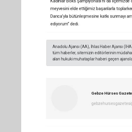
Kadınlar Boks Şampiyonası’nı da ilçemizde 
meyvesini elde ettiğimiz başarılarla toplar
Darıca’yla bütünleşmesine katkı sunmayı a
ediyorum” dedi.
Anadolu Ajansı (AA), İhlas Haber Ajansı (İHA
tüm haberler, sitemizin editörlerinin müdaha
alan hukuki muhataplar haberi geçen ajanslar
Gebze Hürses Gazete
gebzehursesgazetes