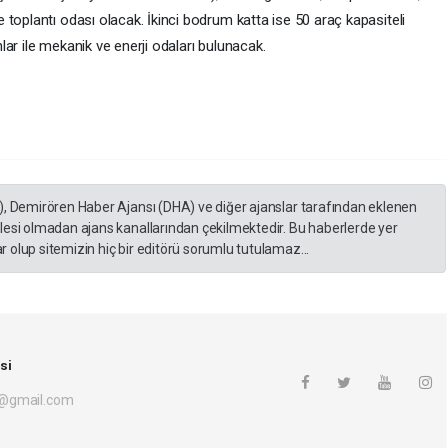
toplantı odası olacak. İkinci bodrum katta ise 50 araç kapasiteli
anlar ile mekanik ve enerji odaları bulunacak.
), Demirören Haber Ajansı (DHA) ve diğer ajanslar tarafından eklenen
lesi olmadan ajans kanallarından çekilmektedir. Bu haberlerde yer
 olup sitemizin hiç bir editörü sorumlu tutulamaz...
si
i@gmail.com