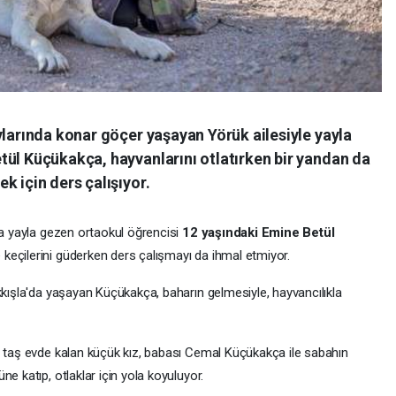
ylarında konar göçer yaşayan Yörük ailesiyle yayla
tül Küçükakça, hayvanlarını otlatırken bir yandan da
k için ders çalışıyor.
la yayla gezen ortaokul öğrencisi
12 yaşındaki Emine Betül
keçilerini güderken ders çalışmayı da ihmal etmiyor.
kkışla'da yaşayan Küçükakça, baharın gelmesiyle, hayvancılıkla
i taş evde kalan küçük kız, babası Cemal Küçükakça ile sabahın
e katıp, otlaklar için yola koyuluyor.