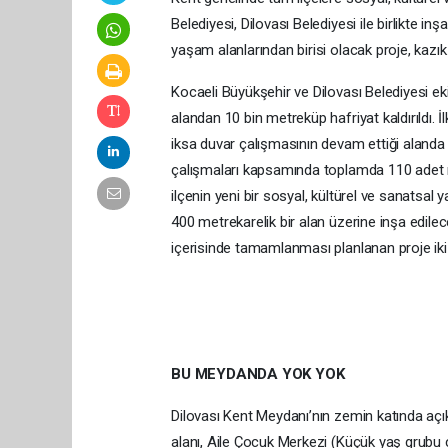
Belediyesi, Dilovası Belediyesi ile birlikte in
yaşam alanlarından birisi olacak proje, kazık
Kocaeli Büyükşehir ve Dilovası Belediyesi eki
alandan 10 bin metreküp hafriyat kaldırıldı. 
iksa duvar çalışmasının devam ettiği alanda 
çalışmaları kapsamında toplamda 110 adet m
ilçenin yeni bir sosyal, kültürel ve sanatsal
400 metrekarelik bir alan üzerine inşa edile
içerisinde tamamlanması planlanan proje ik
BU MEYDANDA YOK YOK
Dilovası Kent Meydanı’nın zemin katında açık
alanı, Aile Çocuk Merkezi (Küçük yaş grubu ç