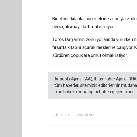
Bir elinde kitapları diğer elinde asasıyla zo
ders çalışmayı da ihmal etmiyor.
Toros Dağları'nın zorlu yollarında yürürken
fırsatta kitabını açarak derslerine çalışıyor.
sürdüren çocuklara umut olmak istiyor.
Anadolu Ajansı (AA), İhlas Haber Ajansı (İHA
tüm haberler, sitemizin editörlerinin müdaha
alan hukuki muhataplar haberi geçen ajanslar
#toroslar
#yörük kızı