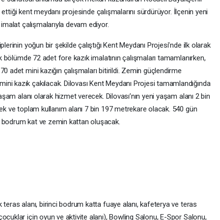
şa ettiği kent meydanı projesinde çalışmalarını sürdürüyor. İlçenin yeni
 imalat çalışmalarıyla devam ediyor.
plerinin yoğun bir şekilde çalıştığı Kent Meydanı Projesi’nde ilk olarak
İlk bölümde 72 adet fore kazık imalatının çalışmaları tamamlanırken,
70 adet mini kazığın çalışmaları bitirildi. Zemin güçlendirme
ini kazık çakılacak. Dilovası Kent Meydanı Projesi tamamlandığında
 yaşam alanı olarak hizmet verecek. Dilovası’nın yeni yaşam alanı 2 bin
cek ve toplam kullanım alanı 7 bin 197 metrekare olacak. 540 gün
i bodrum kat ve zemin kattan oluşacak.
 teras alanı, birinci bodrum katta fuaye alanı, kafeterya ve teras
ocuklar için oyun ve aktivite alanı), Bowling Salonu, E-Spor Salonu,