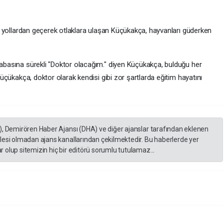
rlu yollardan geçerek otlaklara ulaşan Küçükakça, hayvanları güderken
 babasına sürekli "Doktor olacağım." diyen Küçükakça, bulduğu her
 Küçükakça, doktor olarak kendisi gibi zor şartlarda eğitim hayatını
), Demirören Haber Ajansı (DHA) ve diğer ajanslar tarafından eklenen
lesi olmadan ajans kanallarından çekilmektedir. Bu haberlerde yer
 olup sitemizin hiç bir editörü sorumlu tutulamaz...