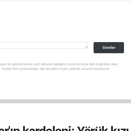
Gönder
nuyor ve gebzehurses.com sitesine yaptığınız yorumunuzla ilgili doğrudan veya
. Yazılan tüm yorumlardan site yönetimi hiçbir şekilde sorumlu tutulamaz.
ar'ın kardeleni: Yörük kız