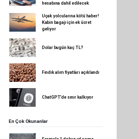
hesabına dahil edilecek
Uçak yolcularına kötü haber!
Kabin bagajı için ek ücret
geliyor
Dolar bugün kaç TL?
Fındık alım fiyatları açıklandı
ChatGPT’de sınır kalkıyor
En Çok Okunanlar
Formula 1 dokuz yıl sonra