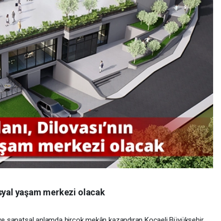
osyal yaşam merkezi olacak
el ve sanatsal anlamda birçok mekân kazandıran Kocaeli Büyükşehir