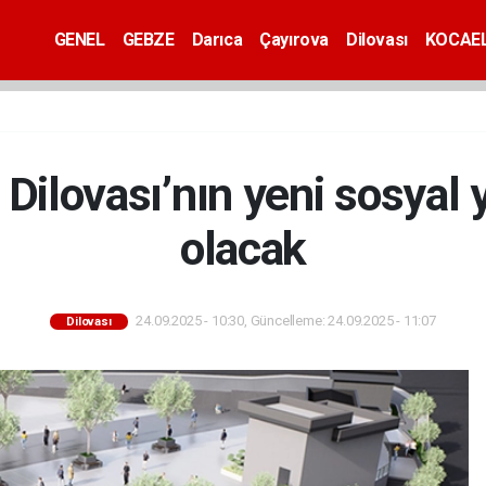
GENEL
GEBZE
Darıca
Çayırova
Dilovası
KOCAEL
 Dilovası’nın yeni sosyal
olacak
24.09.2025 - 10:30, Güncelleme: 24.09.2025 - 11:07
Dilovası