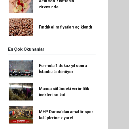
Altın son 7 haftanın
zirvesinde!
Fındık alım fiyatları açıklandı
En Çok Okunanlar
Formula 1 dokuz yıl sonra
İstanbul'a dönüyor
Manda sütündeki verimlilik
inekleri solladı
MHP Darıca’dan amatör spor
kulüplerine ziyaret