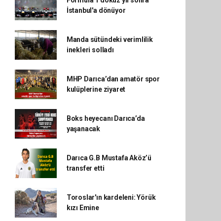
İstanbul'a dönüyor
Manda sütündeki verimlilik
inekleri solladı
MHP Darıca’dan amatör spor
kulüplerine ziyaret
Boks heyecanı Darıca’da
yaşanacak
Darıca G.B Mustafa Aköz’ü
transfer etti
Toroslar'ın kardeleni: Yörük
kızı Emine