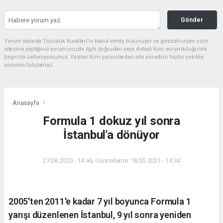
Gönder
Yorum yazarak Topluluk Kuralları’nı kabul etmiş bulunuyor ve gebzehurses.com
sitesine yaptığınız yorumunuzla ilgili doğrudan veya dolaylı tüm sorumluluğu tek
başınıza üstleniyorsunuz. Yazılan tüm yorumlardan site yönetimi hiçbir şekilde
sorumlu tutulamaz.
Anasayfa
Formula 1 dokuz yıl sonra
İstanbul'a dönüyor
27.08.2020 - 14:46, Güncelleme: 18.05.2021 - 14:34
2005'ten 2011'e kadar 7 yıl boyunca Formula 1
yarışı düzenlenen İstanbul, 9 yıl sonra yeniden