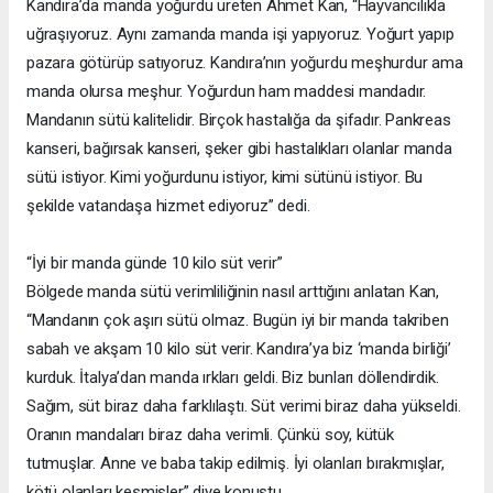
Kandıra’da manda yoğurdu üreten Ahmet Kan, “Hayvancılıkla
uğraşıyoruz. Aynı zamanda manda işi yapıyoruz. Yoğurt yapıp
pazara götürüp satıyoruz. Kandıra’nın yoğurdu meşhurdur ama
manda olursa meşhur. Yoğurdun ham maddesi mandadır.
Mandanın sütü kalitelidir. Birçok hastalığa da şifadır. Pankreas
kanseri, bağırsak kanseri, şeker gibi hastalıkları olanlar manda
sütü istiyor. Kimi yoğurdunu istiyor, kimi sütünü istiyor. Bu
şekilde vatandaşa hizmet ediyoruz” dedi.
“İyi bir manda günde 10 kilo süt verir”
Bölgede manda sütü verimliliğinin nasıl arttığını anlatan Kan,
“Mandanın çok aşırı sütü olmaz. Bugün iyi bir manda takriben
sabah ve akşam 10 kilo süt verir. Kandıra’ya biz ‘manda birliği’
kurduk. İtalya’dan manda ırkları geldi. Biz bunları döllendirdik.
Sağım, süt biraz daha farklılaştı. Süt verimi biraz daha yükseldi.
Oranın mandaları biraz daha verimli. Çünkü soy, kütük
tutmuşlar. Anne ve baba takip edilmiş. İyi olanları bırakmışlar,
kötü olanları kesmişler” diye konuştu.