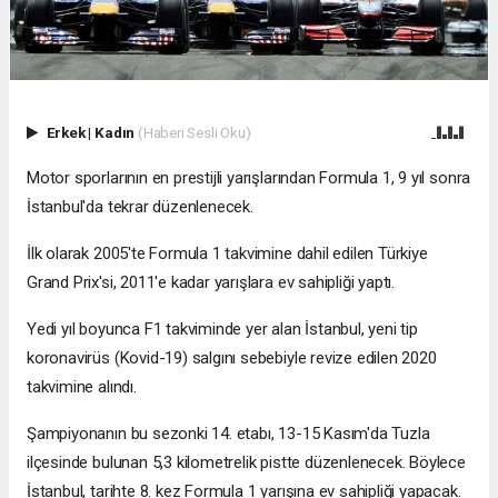
Erkek
|
Kadın
(Haberi Sesli Oku)
Motor sporlarının en prestijli yarışlarından Formula 1, 9 yıl sonra
İstanbul'da tekrar düzenlenecek.
İlk olarak 2005'te Formula 1 takvimine dahil edilen Türkiye
Grand Prix'si, 2011'e kadar yarışlara ev sahipliği yaptı.
Yedi yıl boyunca F1 takviminde yer alan İstanbul, yeni tip
koronavirüs (Kovid-19) salgını sebebiyle revize edilen 2020
takvimine alındı.
Şampiyonanın bu sezonki 14. etabı, 13-15 Kasım'da Tuzla
ilçesinde bulunan 5,3 kilometrelik pistte düzenlenecek. Böylece
İstanbul, tarihte 8. kez Formula 1 yarışına ev sahipliği yapacak.