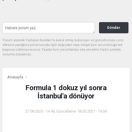
Gönder
Yorum yazarak Topluluk Kuralları’nı kabul etmiş bulunuyor ve gebzehurses.com
sitesine yaptığınız yorumunuzla ilgili doğrudan veya dolaylı tüm sorumluluğu tek
başınıza üstleniyorsunuz. Yazılan tüm yorumlardan site yönetimi hiçbir şekilde
sorumlu tutulamaz.
Anasayfa
Formula 1 dokuz yıl sonra
İstanbul'a dönüyor
27.08.2020 - 14:46, Güncelleme: 18.05.2021 - 14:34