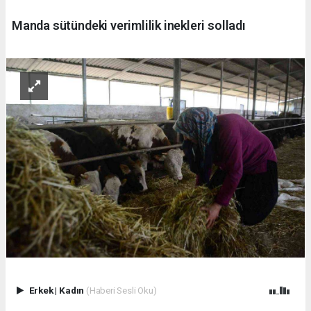
Manda sütündeki verimlilik inekleri solladı
Erkek
|
Kadın
(Haberi Sesli Oku)