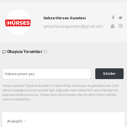
Gebze Hürses Gazetesi
gebzehursesgazetesi@gmail.com
Okuyucu Yorumları
(0)
Gönder
Yorum yazarak Topluluk Kuralları’nı kabul etmiş bulunuyor ve gebzehurses.com
sitesine yaptığınız yorumunuzla ilgili doğrudan veya dolaylı tüm sorumluluğu tek
başınıza üstleniyorsunuz. Yazılan tüm yorumlardan site yönetimi hiçbir şekilde
sorumlu tutulamaz.
Anasayfa