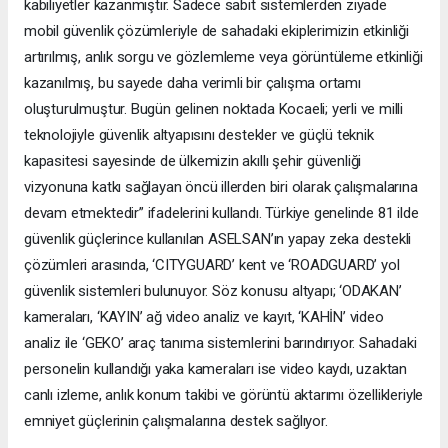
kabiliyetler kazanmıştır. Sadece sabit sistemlerden ziyade
mobil güvenlik çözümleriyle de sahadaki ekiplerimizin etkinliği
artırılmış, anlık sorgu ve gözlemleme veya görüntüleme etkinliği
kazanılmış, bu sayede daha verimli bir çalışma ortamı
oluşturulmuştur. Bugün gelinen noktada Kocaeli; yerli ve milli
teknolojiyle güvenlik altyapısını destekler ve güçlü teknik
kapasitesi sayesinde de ülkemizin akıllı şehir güvenliği
vizyonuna katkı sağlayan öncü illerden biri olarak çalışmalarına
devam etmektedir” ifadelerini kullandı. Türkiye genelinde 81 ilde
güvenlik güçlerince kullanılan ASELSAN’ın yapay zeka destekli
çözümleri arasında, ‘CITYGUARD’ kent ve ‘ROADGUARD’ yol
güvenlik sistemleri bulunuyor. Söz konusu altyapı; ‘ODAKAN’
kameraları, ‘KAYIN’ ağ video analiz ve kayıt, ‘KAHİN’ video
analiz ile ‘GEKO’ araç tanıma sistemlerini barındırıyor. Sahadaki
personelin kullandığı yaka kameraları ise video kaydı, uzaktan
canlı izleme, anlık konum takibi ve görüntü aktarımı özellikleriyle
emniyet güçlerinin çalışmalarına destek sağlıyor.