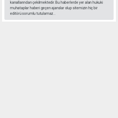
kanallarından çekilmektedir. Bu haberlerde yer alan hukuki
muhataplar haberi geçen ajanslar olup sitemizin hiç bir
editörü sorumlu tutulamaz...
#formula 1
Okuyucu Yorumları
(0)
Gönder
Yorum yazarak Topluluk Kuralları’nı kabul etmiş bulunuyor ve gebzehurses.com
sitesine yaptığınız yorumunuzla ilgili doğrudan veya dolaylı tüm sorumluluğu tek
başınıza üstleniyorsunuz. Yazılan tüm yorumlardan site yönetimi hiçbir şekilde
sorumlu tutulamaz.