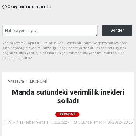
Okuyucu Yorumları
(0)
Gönder
Yorum yazarak Topluluk Kuralları’nı kabul etmiş bulunuyor ve gebzehurses.com
sitesine yaptığınız yorumunuzla ilgili doğrudan veya dolaylı tüm sorumluluğu tek
başınıza üstleniyorsunuz. Yazılan tüm yorumlardan site yönetimi hiçbir şekilde
sorumlu tutulamaz.
Anasayfa
EKONOMİ
Manda sütündeki verimlilik inekleri
solladı
EKONOMİ
(İHA) - İhlas Haber Ajansı | 11.06.2022 - 11:01, Güncelleme: 11.06.2022 - 23:36