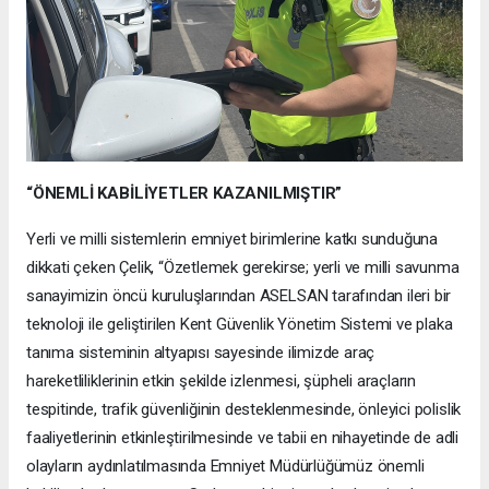
“ÖNEMLİ KABİLİYETLER KAZANILMIŞTIR”
Yerli ve milli sistemlerin emniyet birimlerine katkı sunduğuna
dikkati çeken Çelik, “Özetlemek gerekirse; yerli ve milli savunma
sanayimizin öncü kuruluşlarından ASELSAN tarafından ileri bir
teknoloji ile geliştirilen Kent Güvenlik Yönetim Sistemi ve plaka
tanıma sisteminin altyapısı sayesinde ilimizde araç
hareketliliklerinin etkin şekilde izlenmesi, şüpheli araçların
tespitinde, trafik güvenliğinin desteklenmesinde, önleyici polislik
faaliyetlerinin etkinleştirilmesinde ve tabii en nihayetinde de adli
olayların aydınlatılmasında Emniyet Müdürlüğümüz önemli