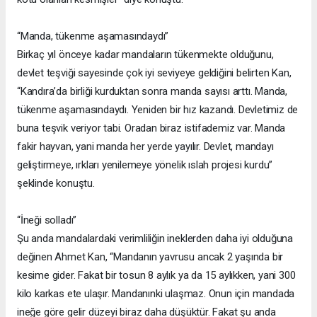
“Manda, tükenme aşamasındaydı”
Birkaç yıl önceye kadar mandaların tükenmekte olduğunu,
devlet teşviği sayesinde çok iyi seviyeye geldiğini belirten Kan,
“Kandıra’da birliği kurduktan sonra manda sayısı arttı. Manda,
tükenme aşamasındaydı. Yeniden bir hız kazandı. Devletimiz de
buna teşvik veriyor tabi. Oradan biraz istifademiz var. Manda
fakir hayvan, yani manda her yerde yayılır. Devlet, mandayı
geliştirmeye, ırkları yenilemeye yönelik ıslah projesi kurdu”
şeklinde konuştu.
“İneği solladı”
Şu anda mandalardaki verimliliğin ineklerden daha iyi olduğuna
değinen Ahmet Kan, “Mandanın yavrusu ancak 2 yaşında bir
kesime gider. Fakat bir tosun 8 aylık ya da 15 aylıkken, yani 300
kilo karkas ete ulaşır. Mandanınki ulaşmaz. Onun için mandada
ineğe göre gelir düzeyi biraz daha düşüktür. Fakat şu anda