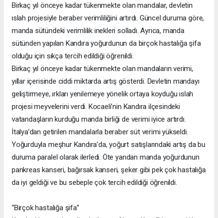
Birkaç yıl önceye kadar tükenmekte olan mandalar, devletin
ıslah projesiyle beraber verimliliğini artırdı. Güncel duruma göre,
manda sütündeki verimlilik inekleri solladı. Ayrıca, manda
sütünden yapılan Kandıra yoğurdunun da birçok hastalığa şifa
olduğu için sıkça tercih edildiği öğrenildi.
Birkaç yıl önceye kadar tükenmekte olan mandaların verimi,
yıllar içerisinde ciddi miktarda artış gösterdi. Devletin mandayı
geliştirmeye, ırkları yenilemeye yönelik ortaya koyduğu ıslah
projesi meyvelerini verdi. Kocaeli’nin Kandıra ilçesindeki
vatandaşların kurduğu manda birliği de verimi iyice artırdı.
İtalya’dan getirilen mandalarla beraber süt verimi yükseldi.
Yoğurduyla meşhur Kandıra’da, yoğurt satışlarındaki artış da bu
duruma paralel olarak ilerledi. Öte yandan manda yoğurdunun
pankreas kanseri, bağırsak kanseri, şeker gibi pek çok hastalığa
da iyi geldiği ve bu sebeple çok tercih edildiği öğrenildi.
“Birçok hastalığa şifa”