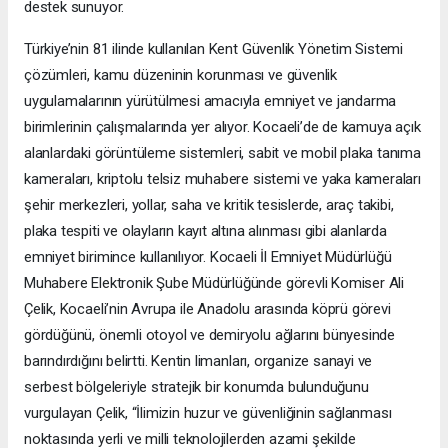
destek sunuyor.
Türkiye’nin 81 ilinde kullanılan Kent Güvenlik Yönetim Sistemi
çözümleri, kamu düzeninin korunması ve güvenlik
uygulamalarının yürütülmesi amacıyla emniyet ve jandarma
birimlerinin çalışmalarında yer alıyor. Kocaeli’de de kamuya açık
alanlardaki görüntüleme sistemleri, sabit ve mobil plaka tanıma
kameraları, kriptolu telsiz muhabere sistemi ve yaka kameraları
şehir merkezleri, yollar, saha ve kritik tesislerde, araç takibi,
plaka tespiti ve olayların kayıt altına alınması gibi alanlarda
emniyet birimince kullanılıyor. Kocaeli İl Emniyet Müdürlüğü
Muhabere Elektronik Şube Müdürlüğünde görevli Komiser Ali
Çelik, Kocaeli’nin Avrupa ile Anadolu arasında köprü görevi
gördüğünü, önemli otoyol ve demiryolu ağlarını bünyesinde
barındırdığını belirtti. Kentin limanları, organize sanayi ve
serbest bölgeleriyle stratejik bir konumda bulunduğunu
vurgulayan Çelik, “İlimizin huzur ve güvenliğinin sağlanması
noktasında yerli ve milli teknolojilerden azami şekilde