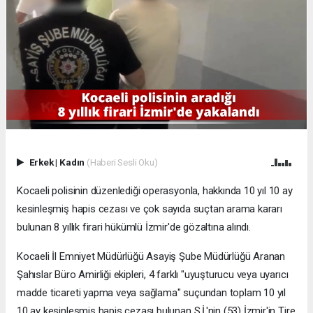
Erkek
|
Kadın
(Haberi Sesli Oku)
Kocaeli polisinin düzenlediği operasyonla, hakkında 10 yıl 10 ay
kesinleşmiş hapis cezası ve çok sayıda suçtan arama kararı
bulunan 8 yıllık firari hükümlü İzmir'de gözaltına alındı.
Kocaeli İl Emniyet Müdürlüğü Asayiş Şube Müdürlüğü Aranan
Şahıslar Büro Amirliği ekipleri, 4 farklı "uyuşturucu veya uyarıcı
madde ticareti yapma veya sağlama" suçundan toplam 10 yıl
10 ay kesinleşmiş hapis cezası bulunan S.İ.'nin (53) İzmir'in Tire