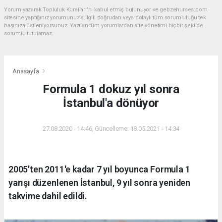
Yorum yazarak Topluluk Kuralları’nı kabul etmiş bulunuyor ve gebzehurses.com
sitesine yaptığınız yorumunuzla ilgili doğrudan veya dolaylı tüm sorumluluğu tek
başınıza üstleniyorsunuz. Yazılan tüm yorumlardan site yönetimi hiçbir şekilde
sorumlu tutulamaz.
Anasayfa
Formula 1 dokuz yıl sonra
İstanbul'a dönüyor
27.08.2020 - 14:46, Güncelleme: 18.05.2021 - 14:34
2005'ten 2011'e kadar 7 yıl boyunca Formula 1
yarışı düzenlenen İstanbul, 9 yıl sonra yeniden
takvime dahil edildi.