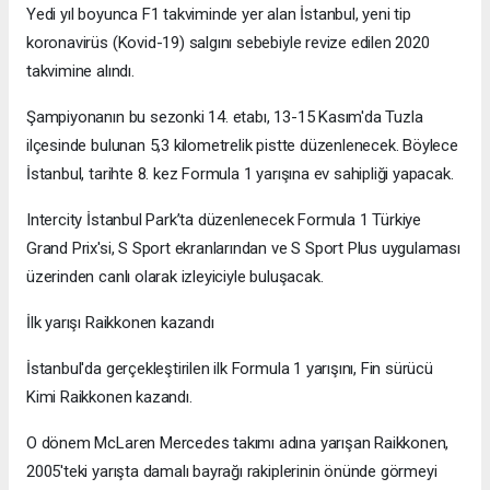
Yedi yıl boyunca F1 takviminde yer alan İstanbul, yeni tip
koronavirüs (Kovid-19) salgını sebebiyle revize edilen 2020
takvimine alındı.
Şampiyonanın bu sezonki 14. etabı, 13-15 Kasım'da Tuzla
ilçesinde bulunan 5,3 kilometrelik pistte düzenlenecek. Böylece
İstanbul, tarihte 8. kez Formula 1 yarışına ev sahipliği yapacak.
Intercity İstanbul Park’ta düzenlenecek Formula 1 Türkiye
Grand Prix'si, S Sport ekranlarından ve S Sport Plus uygulaması
üzerinden canlı olarak izleyiciyle buluşacak.
İlk yarışı Raikkonen kazandı
İstanbul'da gerçekleştirilen ilk Formula 1 yarışını, Fin sürücü
Kimi Raikkonen kazandı.
O dönem McLaren Mercedes takımı adına yarışan Raikkonen,
2005'teki yarışta damalı bayrağı rakiplerinin önünde görmeyi