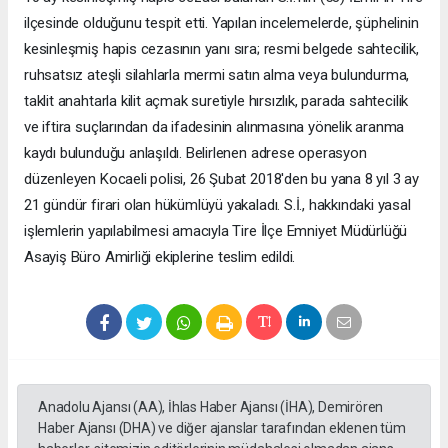
ilçesinde olduğunu tespit etti. Yapılan incelemelerde, şüphelinin
kesinleşmiş hapis cezasının yanı sıra; resmi belgede sahtecilik,
ruhsatsız ateşli silahlarla mermi satın alma veya bulundurma,
taklit anahtarla kilit açmak suretiyle hırsızlık, parada sahtecilik
ve iftira suçlarından da ifadesinin alınmasına yönelik aranma
kaydı bulunduğu anlaşıldı. Belirlenen adrese operasyon
düzenleyen Kocaeli polisi, 26 Şubat 2018'den bu yana 8 yıl 3 ay
21 gündür firari olan hükümlüyü yakaladı. S.İ., hakkındaki yasal
işlemlerin yapılabilmesi amacıyla Tire İlçe Emniyet Müdürlüğü
Asayiş Büro Amirliği ekiplerine teslim edildi.
Anadolu Ajansı (AA), İhlas Haber Ajansı (İHA), Demirören
Haber Ajansı (DHA) ve diğer ajanslar tarafından eklenen tüm