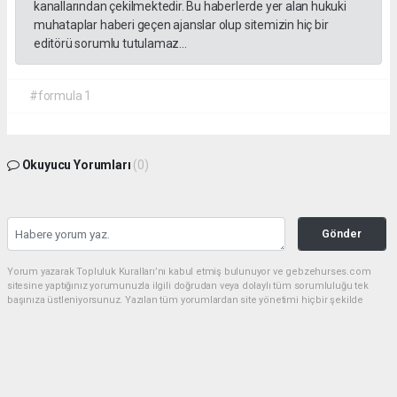
kanallarından çekilmektedir. Bu haberlerde yer alan hukuki
muhataplar haberi geçen ajanslar olup sitemizin hiç bir
editörü sorumlu tutulamaz...
#formula 1
Okuyucu Yorumları
(0)
Gönder
Yorum yazarak Topluluk Kuralları’nı kabul etmiş bulunuyor ve gebzehurses.com
sitesine yaptığınız yorumunuzla ilgili doğrudan veya dolaylı tüm sorumluluğu tek
başınıza üstleniyorsunuz. Yazılan tüm yorumlardan site yönetimi hiçbir şekilde
sorumlu tutulamaz.