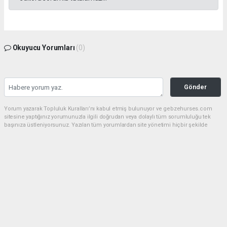
Okuyucu Yorumları
(0)
Gönder
Yorum yazarak Topluluk Kuralları’nı kabul etmiş bulunuyor ve gebzehurses.com
sitesine yaptığınız yorumunuzla ilgili doğrudan veya dolaylı tüm sorumluluğu tek
başınıza üstleniyorsunuz. Yazılan tüm yorumlardan site yönetimi hiçbir şekilde
sorumlu tutulamaz.
haber paketi
haber scripti
haber yazılımı
Tüm hakları saklı tutulmaktadır.Copyright 2026©
Haber Yazılımı:
Web Aksiyon ®