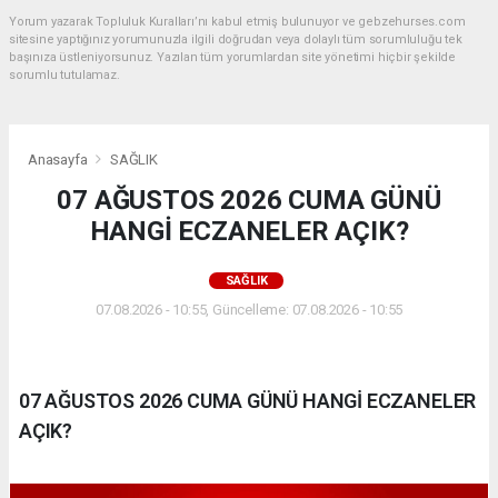
Yorum yazarak Topluluk Kuralları’nı kabul etmiş bulunuyor ve gebzehurses.com
sitesine yaptığınız yorumunuzla ilgili doğrudan veya dolaylı tüm sorumluluğu tek
başınıza üstleniyorsunuz. Yazılan tüm yorumlardan site yönetimi hiçbir şekilde
sorumlu tutulamaz.
Anasayfa
SAĞLIK
07 AĞUSTOS 2026 CUMA GÜNÜ
HANGİ ECZANELER AÇIK?
SAĞLIK
07.08.2026 - 10:55, Güncelleme: 07.08.2026 - 10:55
07 AĞUSTOS 2026 CUMA GÜNÜ HANGİ ECZANELER
AÇIK?