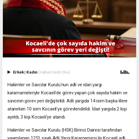
Erkek
|
Kadın
(Haberi Sesli Oku)
Hakimler ve Savcılar Kurulu'nun adli ve idari yargı
kararnameleriyle Kocaeli'de görev yapan çok sayıda hakim ve
savcının görev yeri değiştirildi. Adli yargıda 14 isim başka illere
atanırken 10 isim Kocaeli'ye görevlendirildi. İdari yargıda 2 kişi
ayrıldı, 3 kişi Kocaeli'ye atandı.
Hakimler ve Savcılar Kurulu (HSK) Birinci Dairesi tarafından
yayımlanan 1251 sayılı Adli Yargı Kararnamesi ile Kocaeli adli