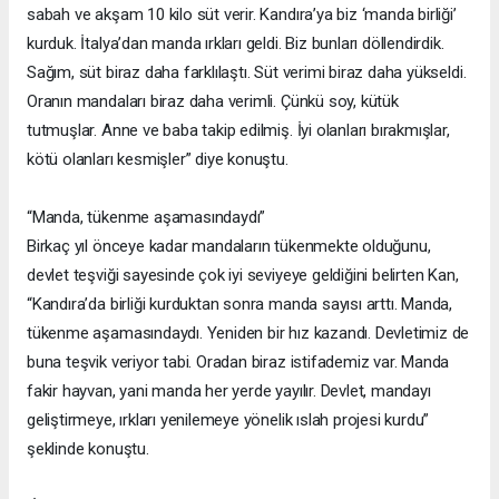
sabah ve akşam 10 kilo süt verir. Kandıra’ya biz ‘manda birliği’
kurduk. İtalya’dan manda ırkları geldi. Biz bunları döllendirdik.
Sağım, süt biraz daha farklılaştı. Süt verimi biraz daha yükseldi.
Oranın mandaları biraz daha verimli. Çünkü soy, kütük
tutmuşlar. Anne ve baba takip edilmiş. İyi olanları bırakmışlar,
kötü olanları kesmişler” diye konuştu.
“Manda, tükenme aşamasındaydı”
Birkaç yıl önceye kadar mandaların tükenmekte olduğunu,
devlet teşviği sayesinde çok iyi seviyeye geldiğini belirten Kan,
“Kandıra’da birliği kurduktan sonra manda sayısı arttı. Manda,
tükenme aşamasındaydı. Yeniden bir hız kazandı. Devletimiz de
buna teşvik veriyor tabi. Oradan biraz istifademiz var. Manda
fakir hayvan, yani manda her yerde yayılır. Devlet, mandayı
geliştirmeye, ırkları yenilemeye yönelik ıslah projesi kurdu”
şeklinde konuştu.