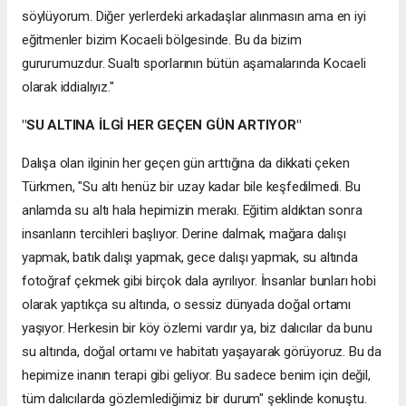
söylüyorum. Diğer yerlerdeki arkadaşlar alınmasın ama en iyi
eğitmenler bizim Kocaeli bölgesinde. Bu da bizim
gururumuzdur. Sualtı sporlarının bütün aşamalarında Kocaeli
olarak iddialıyız."
"SU ALTINA İLGİ HER GEÇEN GÜN ARTIYOR"
Dalışa olan ilginin her geçen gün arttığına da dikkati çeken
Türkmen, "Su altı henüz bir uzay kadar bile keşfedilmedi. Bu
anlamda su altı hala hepimizin merakı. Eğitim aldıktan sonra
insanların tercihleri başlıyor. Derine dalmak, mağara dalışı
yapmak, batık dalışı yapmak, gece dalışı yapmak, su altında
fotoğraf çekmek gibi birçok dala ayrılıyor. İnsanlar bunları hobi
olarak yaptıkça su altında, o sessiz dünyada doğal ortamı
yaşıyor. Herkesin bir köy özlemi vardır ya, biz dalıcılar da bunu
su altında, doğal ortamı ve habitatı yaşayarak görüyoruz. Bu da
hepimize inanın terapi gibi geliyor. Bu sadece benim için değil,
tüm dalıcılarda gözlemlediğimiz bir durum" şeklinde konuştu.