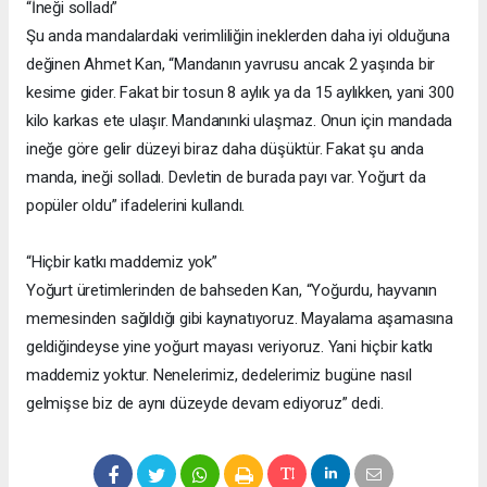
“İneği solladı”
Şu anda mandalardaki verimliliğin ineklerden daha iyi olduğuna
değinen Ahmet Kan, “Mandanın yavrusu ancak 2 yaşında bir
kesime gider. Fakat bir tosun 8 aylık ya da 15 aylıkken, yani 300
kilo karkas ete ulaşır. Mandanınki ulaşmaz. Onun için mandada
ineğe göre gelir düzeyi biraz daha düşüktür. Fakat şu anda
manda, ineği solladı. Devletin de burada payı var. Yoğurt da
popüler oldu” ifadelerini kullandı.
“Hiçbir katkı maddemiz yok”
Yoğurt üretimlerinden de bahseden Kan, “Yoğurdu, hayvanın
memesinden sağıldığı gibi kaynatıyoruz. Mayalama aşamasına
geldiğindeyse yine yoğurt mayası veriyoruz. Yani hiçbir katkı
maddemiz yoktur. Nenelerimiz, dedelerimiz bugüne nasıl
gelmişse biz de aynı düzeyde devam ediyoruz” dedi.