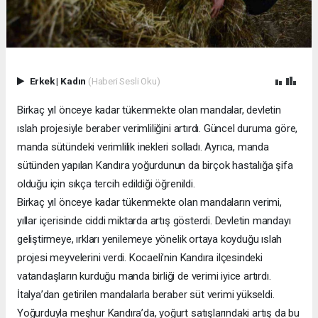
Erkek
|
Kadın
(Haberi Sesli Oku)
Birkaç yıl önceye kadar tükenmekte olan mandalar, devletin
ıslah projesiyle beraber verimliliğini artırdı. Güncel duruma göre,
manda sütündeki verimlilik inekleri solladı. Ayrıca, manda
sütünden yapılan Kandıra yoğurdunun da birçok hastalığa şifa
olduğu için sıkça tercih edildiği öğrenildi.
Birkaç yıl önceye kadar tükenmekte olan mandaların verimi,
yıllar içerisinde ciddi miktarda artış gösterdi. Devletin mandayı
geliştirmeye, ırkları yenilemeye yönelik ortaya koyduğu ıslah
projesi meyvelerini verdi. Kocaeli’nin Kandıra ilçesindeki
vatandaşların kurduğu manda birliği de verimi iyice artırdı.
İtalya’dan getirilen mandalarla beraber süt verimi yükseldi.
Yoğurduyla meşhur Kandıra’da, yoğurt satışlarındaki artış da bu