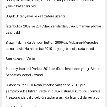
Brezilyalı Massa, 2006, 2007 ve 2008 yıllarında İstanbul'daki
yarışın kazananı oldu.
Büyük Britanyalılar iki kez zafere uzandı
İstanbul'da 2009 ve 2010'daki yarışlarda Büyük Britanyalı pilotlar
galip geldi.
Brawn takımında Jenson Button 2009'da, McLaren-Mercedes
adına Lewis Hamilton ise 2010'da yarışı birinci sırada bitirdi.
Son kazanan Vettel
Intercity İstanbul Park'ta 2011'de düzenlenen son yarışı, Alman
Sebastian Vettel kazandı.
O dönem Red Bull-Renault adına yarışan ve 2011 yılını
şampiyonlukla bitiren Vettel'in büyük üstünlük kurduğu Formula
1 sezonunda galip geldiği etaplar arasında İstanbul da yer aldı.