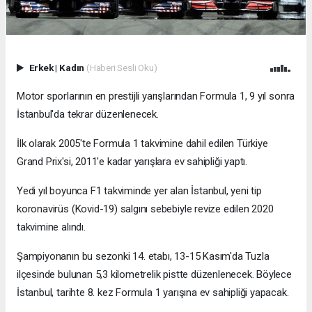
Erkek
|
Kadın
(Haberi Sesli Oku)
Motor sporlarının en prestijli yarışlarından Formula 1, 9 yıl sonra
İstanbul'da tekrar düzenlenecek.
İlk olarak 2005'te Formula 1 takvimine dahil edilen Türkiye
Grand Prix'si, 2011'e kadar yarışlara ev sahipliği yaptı.
Yedi yıl boyunca F1 takviminde yer alan İstanbul, yeni tip
koronavirüs (Kovid-19) salgını sebebiyle revize edilen 2020
takvimine alındı.
Şampiyonanın bu sezonki 14. etabı, 13-15 Kasım'da Tuzla
ilçesinde bulunan 5,3 kilometrelik pistte düzenlenecek. Böylece
İstanbul, tarihte 8. kez Formula 1 yarışına ev sahipliği yapacak.