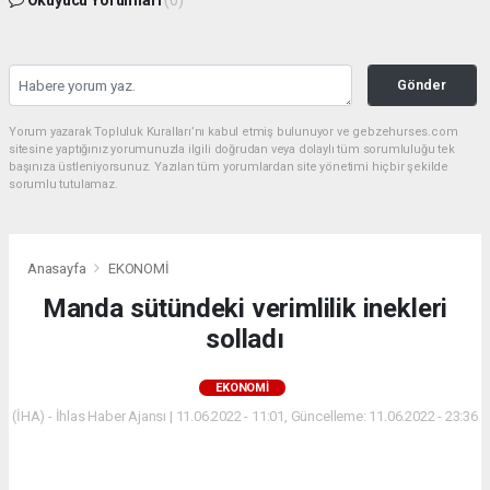
Okuyucu Yorumları
(0)
Gönder
Yorum yazarak Topluluk Kuralları’nı kabul etmiş bulunuyor ve gebzehurses.com
sitesine yaptığınız yorumunuzla ilgili doğrudan veya dolaylı tüm sorumluluğu tek
başınıza üstleniyorsunuz. Yazılan tüm yorumlardan site yönetimi hiçbir şekilde
sorumlu tutulamaz.
Anasayfa
EKONOMİ
Manda sütündeki verimlilik inekleri
solladı
EKONOMİ
(İHA) - İhlas Haber Ajansı | 11.06.2022 - 11:01, Güncelleme: 11.06.2022 - 23:36