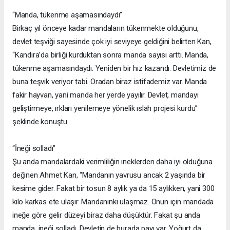
“Manda, tükenme aşamasındaydı”
Birkaç yıl önceye kadar mandaların tükenmekte olduğunu,
devlet teşviği sayesinde çok iyi seviyeye geldiğini belirten Kan,
“Kandıra’da birliği kurduktan sonra manda sayısı arttı. Manda,
tükenme aşamasındaydı. Yeniden bir hız kazandı. Devletimiz de
buna teşvik veriyor tabi. Oradan biraz istifademiz var. Manda
fakir hayvan, yani manda her yerde yayılır. Devlet, mandayı
geliştirmeye, ırkları yenilemeye yönelik ıslah projesi kurdu”
şeklinde konuştu.
“İneği solladı”
Şu anda mandalardaki verimliliğin ineklerden daha iyi olduğuna
değinen Ahmet Kan, “Mandanın yavrusu ancak 2 yaşında bir
kesime gider. Fakat bir tosun 8 aylık ya da 15 aylıkken, yani 300
kilo karkas ete ulaşır. Mandanınki ulaşmaz. Onun için mandada
ineğe göre gelir düzeyi biraz daha düşüktür. Fakat şu anda
manda, ineği solladı. Devletin de burada payı var. Yoğurt da