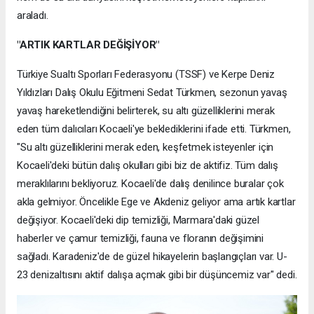
araladı.
"ARTIK KARTLAR DEĞİŞİYOR"
Türkiye Sualtı Sporları Federasyonu (TSSF) ve Kerpe Deniz
Yıldızları Dalış Okulu Eğitmeni Sedat Türkmen, sezonun yavaş
yavaş hareketlendiğini belirterek, su altı güzelliklerini merak
eden tüm dalıcıları Kocaeli'ye beklediklerini ifade etti. Türkmen,
"Su altı güzelliklerini merak eden, keşfetmek isteyenler için
Kocaeli'deki bütün dalış okulları gibi biz de aktifiz. Tüm dalış
meraklılarını bekliyoruz. Kocaeli'de dalış denilince buralar çok
akla gelmiyor. Öncelikle Ege ve Akdeniz geliyor ama artık kartlar
değişiyor. Kocaeli'deki dip temizliği, Marmara'daki güzel
haberler ve çamur temizliği, fauna ve floranın değişimini
sağladı. Karadeniz'de de güzel hikayelerin başlangıçları var. U-
23 denizaltısını aktif dalışa açmak gibi bir düşüncemiz var" dedi.