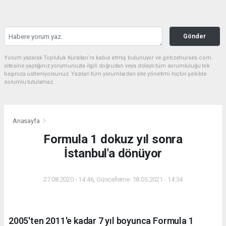
Gönder
Yorum yazarak Topluluk Kuralları’nı kabul etmiş bulunuyor ve gebzehurses.com
sitesine yaptığınız yorumunuzla ilgili doğrudan veya dolaylı tüm sorumluluğu tek
başınıza üstleniyorsunuz. Yazılan tüm yorumlardan site yönetimi hiçbir şekilde
sorumlu tutulamaz.
Anasayfa
Formula 1 dokuz yıl sonra
İstanbul'a dönüyor
27.08.2020 - 14:46, Güncelleme: 18.05.2021 - 14:34
2005'ten 2011'e kadar 7 yıl boyunca Formula 1