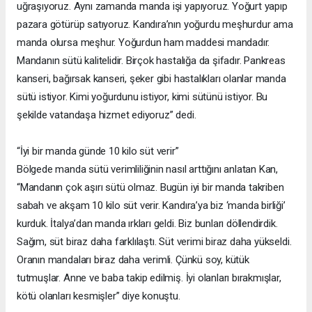
uğraşıyoruz. Aynı zamanda manda işi yapıyoruz. Yoğurt yapıp
pazara götürüp satıyoruz. Kandıra’nın yoğurdu meşhurdur ama
manda olursa meşhur. Yoğurdun ham maddesi mandadır.
Mandanın sütü kalitelidir. Birçok hastalığa da şifadır. Pankreas
kanseri, bağırsak kanseri, şeker gibi hastalıkları olanlar manda
sütü istiyor. Kimi yoğurdunu istiyor, kimi sütünü istiyor. Bu
şekilde vatandaşa hizmet ediyoruz” dedi.
“İyi bir manda günde 10 kilo süt verir”
Bölgede manda sütü verimliliğinin nasıl arttığını anlatan Kan,
“Mandanın çok aşırı sütü olmaz. Bugün iyi bir manda takriben
sabah ve akşam 10 kilo süt verir. Kandıra’ya biz ‘manda birliği’
kurduk. İtalya’dan manda ırkları geldi. Biz bunları döllendirdik.
Sağım, süt biraz daha farklılaştı. Süt verimi biraz daha yükseldi.
Oranın mandaları biraz daha verimli. Çünkü soy, kütük
tutmuşlar. Anne ve baba takip edilmiş. İyi olanları bırakmışlar,
kötü olanları kesmişler” diye konuştu.