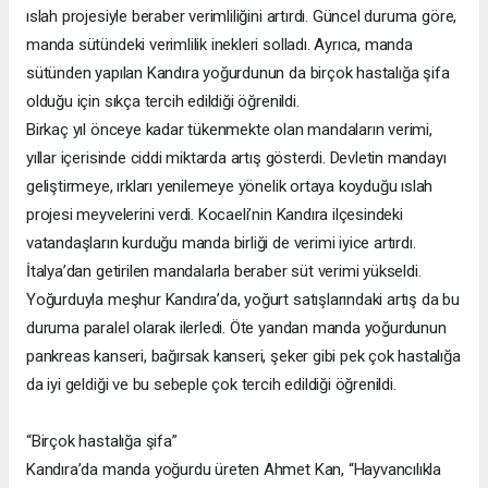
ıslah projesiyle beraber verimliliğini artırdı. Güncel duruma göre,
manda sütündeki verimlilik inekleri solladı. Ayrıca, manda
sütünden yapılan Kandıra yoğurdunun da birçok hastalığa şifa
olduğu için sıkça tercih edildiği öğrenildi.
Birkaç yıl önceye kadar tükenmekte olan mandaların verimi,
yıllar içerisinde ciddi miktarda artış gösterdi. Devletin mandayı
geliştirmeye, ırkları yenilemeye yönelik ortaya koyduğu ıslah
projesi meyvelerini verdi. Kocaeli’nin Kandıra ilçesindeki
vatandaşların kurduğu manda birliği de verimi iyice artırdı.
İtalya’dan getirilen mandalarla beraber süt verimi yükseldi.
Yoğurduyla meşhur Kandıra’da, yoğurt satışlarındaki artış da bu
duruma paralel olarak ilerledi. Öte yandan manda yoğurdunun
pankreas kanseri, bağırsak kanseri, şeker gibi pek çok hastalığa
da iyi geldiği ve bu sebeple çok tercih edildiği öğrenildi.
“Birçok hastalığa şifa”
Kandıra’da manda yoğurdu üreten Ahmet Kan, “Hayvancılıkla