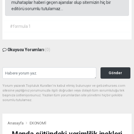
muhataplar haberi geçen ajanslar olup sitemizin hiç bir
editörü sorumlu tutulamaz...
#formula 1
Okuyucu Yorumları
(0)
Gönder
Yorum yazarak Topluluk Kuralları’nı kabul etmiş bulunuyor ve gebzehurses.com
sitesine yaptığınız yorumunuzla ilgili doğrudan veya dolaylı tüm sorumluluğu tek
başınıza üstleniyorsunuz. Yazılan tüm yorumlardan site yönetimi hiçbir şekilde
sorumlu tutulamaz.
Anasayfa
EKONOMİ
Manda sütündeki verimlilik inekleri