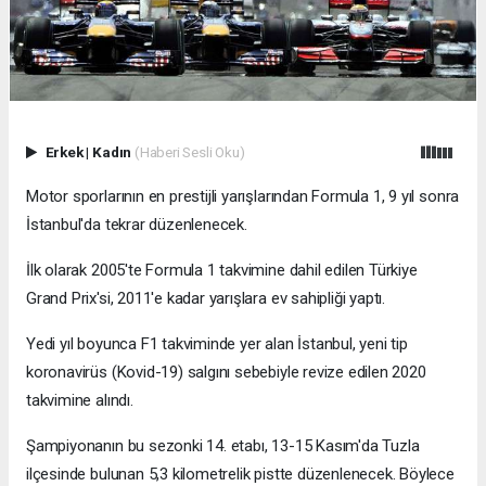
Erkek
|
Kadın
(Haberi Sesli Oku)
Motor sporlarının en prestijli yarışlarından Formula 1, 9 yıl sonra
İstanbul'da tekrar düzenlenecek.
İlk olarak 2005'te Formula 1 takvimine dahil edilen Türkiye
Grand Prix'si, 2011'e kadar yarışlara ev sahipliği yaptı.
Yedi yıl boyunca F1 takviminde yer alan İstanbul, yeni tip
koronavirüs (Kovid-19) salgını sebebiyle revize edilen 2020
takvimine alındı.
Şampiyonanın bu sezonki 14. etabı, 13-15 Kasım'da Tuzla
ilçesinde bulunan 5,3 kilometrelik pistte düzenlenecek. Böylece