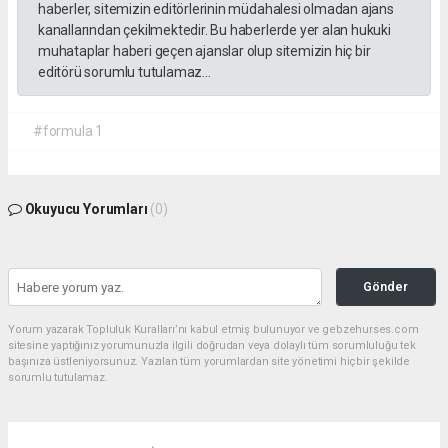
haberler, sitemizin editörlerinin müdahalesi olmadan ajans
kanallarından çekilmektedir. Bu haberlerde yer alan hukuki
muhataplar haberi geçen ajanslar olup sitemizin hiç bir
editörü sorumlu tutulamaz...
#formula 1
Okuyucu Yorumları
(0)
Gönder
Yorum yazarak Topluluk Kuralları’nı kabul etmiş bulunuyor ve gebzehurses.com
sitesine yaptığınız yorumunuzla ilgili doğrudan veya dolaylı tüm sorumluluğu tek
başınıza üstleniyorsunuz. Yazılan tüm yorumlardan site yönetimi hiçbir şekilde
sorumlu tutulamaz.