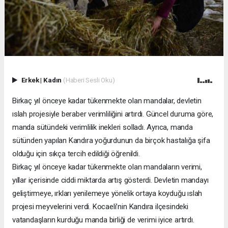
Erkek
|
Kadın
(Haberi Sesli Oku)
Birkaç yıl önceye kadar tükenmekte olan mandalar, devletin
ıslah projesiyle beraber verimliliğini artırdı. Güncel duruma göre,
manda sütündeki verimlilik inekleri solladı. Ayrıca, manda
sütünden yapılan Kandıra yoğurdunun da birçok hastalığa şifa
olduğu için sıkça tercih edildiği öğrenildi.
Birkaç yıl önceye kadar tükenmekte olan mandaların verimi,
yıllar içerisinde ciddi miktarda artış gösterdi. Devletin mandayı
geliştirmeye, ırkları yenilemeye yönelik ortaya koyduğu ıslah
projesi meyvelerini verdi. Kocaeli’nin Kandıra ilçesindeki
vatandaşların kurduğu manda birliği de verimi iyice artırdı.