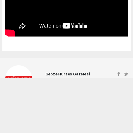
Gebze Hürses Gazetesi
gebzehursesgazetesi@gmail.com
Okuyucu Yorumları
(0)
Gönder