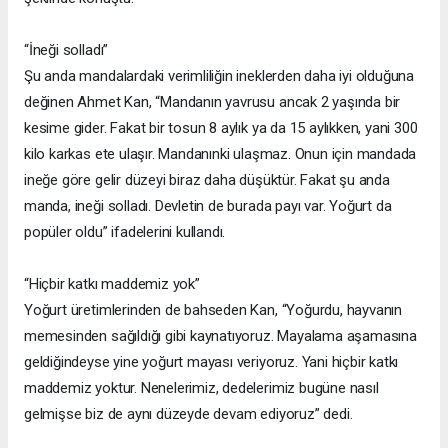
“İneği solladı”
Şu anda mandalardaki verimliliğin ineklerden daha iyi olduğuna
değinen Ahmet Kan, “Mandanın yavrusu ancak 2 yaşında bir
kesime gider. Fakat bir tosun 8 aylık ya da 15 aylıkken, yani 300
kilo karkas ete ulaşır. Mandanınki ulaşmaz. Onun için mandada
ineğe göre gelir düzeyi biraz daha düşüktür. Fakat şu anda
manda, ineği solladı. Devletin de burada payı var. Yoğurt da
popüler oldu” ifadelerini kullandı.
“Hiçbir katkı maddemiz yok”
Yoğurt üretimlerinden de bahseden Kan, “Yoğurdu, hayvanın
memesinden sağıldığı gibi kaynatıyoruz. Mayalama aşamasına
geldiğindeyse yine yoğurt mayası veriyoruz. Yani hiçbir katkı
maddemiz yoktur. Nenelerimiz, dedelerimiz bugüne nasıl
gelmişse biz de aynı düzeyde devam ediyoruz” dedi.