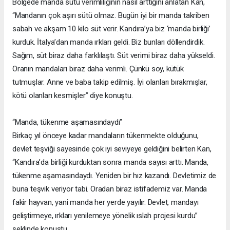
Bölgede manda sütü verimliliğinin nasıl arttığını anlatan Kan,
“Mandanın çok aşırı sütü olmaz. Bugün iyi bir manda takriben
sabah ve akşam 10 kilo süt verir. Kandıra’ya biz ‘manda birliği’
kurduk. İtalya’dan manda ırkları geldi. Biz bunları döllendirdik.
Sağım, süt biraz daha farklılaştı. Süt verimi biraz daha yükseldi.
Oranın mandaları biraz daha verimli. Çünkü soy, kütük
tutmuşlar. Anne ve baba takip edilmiş. İyi olanları bırakmışlar,
kötü olanları kesmişler” diye konuştu.
“Manda, tükenme aşamasındaydı”
Birkaç yıl önceye kadar mandaların tükenmekte olduğunu,
devlet teşviği sayesinde çok iyi seviyeye geldiğini belirten Kan,
“Kandıra’da birliği kurduktan sonra manda sayısı arttı. Manda,
tükenme aşamasındaydı. Yeniden bir hız kazandı. Devletimiz de
buna teşvik veriyor tabi. Oradan biraz istifademiz var. Manda
fakir hayvan, yani manda her yerde yayılır. Devlet, mandayı
geliştirmeye, ırkları yenilemeye yönelik ıslah projesi kurdu”
şeklinde konuştu.