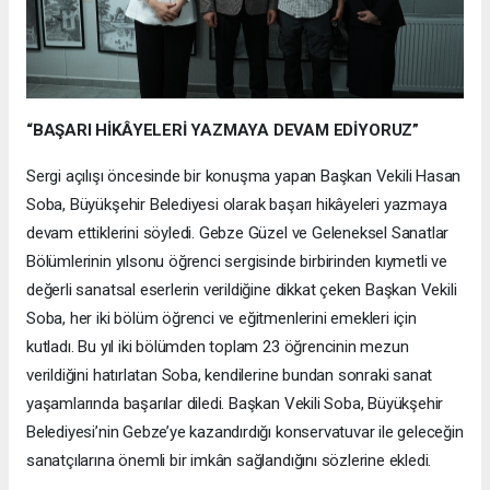
“BAŞARI HİKÂYELERİ YAZMAYA DEVAM EDİYORUZ”
Sergi açılışı öncesinde bir konuşma yapan Başkan Vekili Hasan
Soba, Büyükşehir Belediyesi olarak başarı hikâyeleri yazmaya
devam ettiklerini söyledi. Gebze Güzel ve Geleneksel Sanatlar
Bölümlerinin yılsonu öğrenci sergisinde birbirinden kıymetli ve
değerli sanatsal eserlerin verildiğine dikkat çeken Başkan Vekili
Soba, her iki bölüm öğrenci ve eğitmenlerini emekleri için
kutladı. Bu yıl iki bölümden toplam 23 öğrencinin mezun
verildiğini hatırlatan Soba, kendilerine bundan sonraki sanat
yaşamlarında başarılar diledi. Başkan Vekili Soba, Büyükşehir
Belediyesi’nin Gebze’ye kazandırdığı konservatuvar ile geleceğin
sanatçılarına önemli bir imkân sağlandığını sözlerine ekledi.