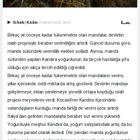
Erkek
|
Kadın
(Haberi Sesli Oku)
Birkaç yıl önceye kadar tükenmekte olan mandalar, devletin
ıslah projesiyle beraber verimliliğini artırdı. Güncel duruma göre,
manda sütündeki verimlilik inekleri solladı. Ayrıca, manda
sütünden yapılan Kandıra yoğurdunun da birçok hastalığa şifa
olduğu için sıkça tercih edildiği öğrenildi.
Birkaç yıl önceye kadar tükenmekte olan mandaların verimi,
yıllar içerisinde ciddi miktarda artış gösterdi. Devletin mandayı
geliştirmeye, ırkları yenilemeye yönelik ortaya koyduğu ıslah
projesi meyvelerini verdi. Kocaeli’nin Kandıra ilçesindeki
vatandaşların kurduğu manda birliği de verimi iyice artırdı.
İtalya’dan getirilen mandalarla beraber süt verimi yükseldi.
Yoğurduyla meşhur Kandıra’da, yoğurt satışlarındaki artış da bu
duruma paralel olarak ilerledi. Öte yandan manda yoğurdunun