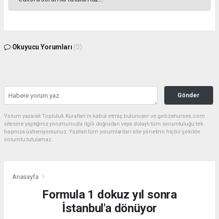
Okuyucu Yorumları
(0)
Gönder
Yorum yazarak Topluluk Kuralları’nı kabul etmiş bulunuyor ve gebzehurses.com
sitesine yaptığınız yorumunuzla ilgili doğrudan veya dolaylı tüm sorumluluğu tek
başınıza üstleniyorsunuz. Yazılan tüm yorumlardan site yönetimi hiçbir şekilde
sorumlu tutulamaz.
Anasayfa
Formula 1 dokuz yıl sonra
İstanbul'a dönüyor