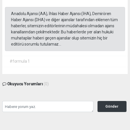
Anadolu Ajansı (AA), İhlas Haber Ajansı (İHA), Demirören
Haber Ajansı (DHA) ve diğer ajanslar tarafından eklenen tüm
haberler, sitemizin editörlerinin müdahalesi olmadan ajans
kanallarından çekilmektedir. Bu haberlerde yer alan hukuki
muhataplar haberi geçen ajanslar olup sitemizin hiç bir
editörü sorumlu tutulamaz...
#formula 1
Okuyucu Yorumları
(0)
Gönder
Yorum yazarak Topluluk Kuralları’nı kabul etmiş bulunuyor ve gebzehurses.com
sitesine yaptığınız yorumunuzla ilgili doğrudan veya dolaylı tüm sorumluluğu tek
başınıza üstleniyorsunuz. Yazılan tüm yorumlardan site yönetimi hiçbir şekilde