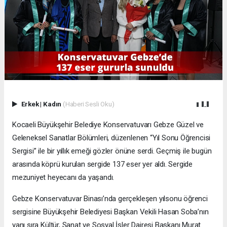
Erkek
|
Kadın
(Haberi Sesli Oku)
Kocaeli Büyükşehir Belediye Konservatuvarı Gebze Güzel ve
Geleneksel Sanatlar Bölümleri, düzenlenen “Yıl Sonu Öğrencisi
Sergisi” ile bir yıllık emeği gözler önüne serdi. Geçmiş ile bugün
arasında köprü kurulan sergide 137 eser yer aldı. Sergide
mezuniyet heyecanı da yaşandı.
Gebze Konservatuvar Binası’nda gerçekleşen yılsonu öğrenci
sergisine Büyükşehir Belediyesi Başkan Vekili Hasan Soba’nın
yanı sıra Kültür, Sanat ve Sosyal İşler Dairesi Başkanı Murat