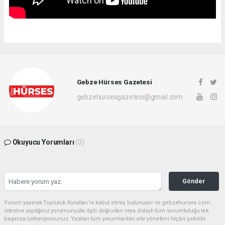
Gebze Hürses Gazetesi
gebzehursesgazetesi@gmail.com
Okuyucu Yorumları
(0)
Gönder
Yorum yazarak Topluluk Kuralları’nı kabul etmiş bulunuyor ve gebzehurses.com
sitesine yaptığınız yorumunuzla ilgili doğrudan veya dolaylı tüm sorumluluğu tek
başınıza üstleniyorsunuz. Yazılan tüm yorumlardan site yönetimi hiçbir şekilde