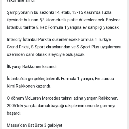
takvimine alındı.
Şampiyonanın bu sezonki 14. etabı, 13-15 Kasım'da Tuzla
ilçesinde bulunan 5,3 kilometrelik pistte düzenlenecek. Böylece
İstanbul, tarihte 8. kez Formula 1 yarışına ev sahipliği yapacak.
Intercity İstanbul Park’ta düzenlenecek Formula 1 Türkiye
Grand Prix'si, S Sport ekranlarından ve S Sport Plus uygulaması
üzerinden canlı olarak izleyiciyle buluşacak.
İlk yarışı Raikkonen kazandı
İstanbul'da gerçekleştirilen ilk Formula 1 yarışını, Fin sürücü
Kimi Raikkonen kazandı.
O dönem McLaren Mercedes takımı adına yarışan Raikkonen,
2005'teki yarışta damalı bayrağı rakiplerinin önünde görmeyi
başardı.
Massa'dan üst üste 3 galibiyet