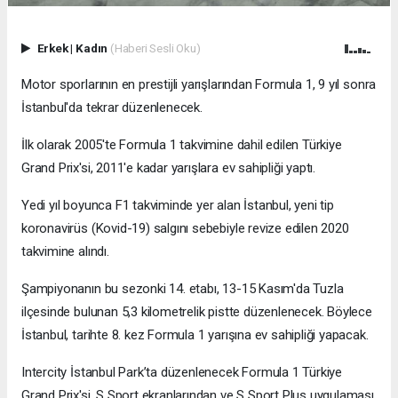
Erkek
|
Kadın
(Haberi Sesli Oku)
Motor sporlarının en prestijli yarışlarından Formula 1, 9 yıl sonra
İstanbul'da tekrar düzenlenecek.
İlk olarak 2005'te Formula 1 takvimine dahil edilen Türkiye
Grand Prix'si, 2011'e kadar yarışlara ev sahipliği yaptı.
Yedi yıl boyunca F1 takviminde yer alan İstanbul, yeni tip
koronavirüs (Kovid-19) salgını sebebiyle revize edilen 2020
takvimine alındı.
Şampiyonanın bu sezonki 14. etabı, 13-15 Kasım'da Tuzla
ilçesinde bulunan 5,3 kilometrelik pistte düzenlenecek. Böylece
İstanbul, tarihte 8. kez Formula 1 yarışına ev sahipliği yapacak.
Intercity İstanbul Park’ta düzenlenecek Formula 1 Türkiye
Grand Prix'si, S Sport ekranlarından ve S Sport Plus uygulaması