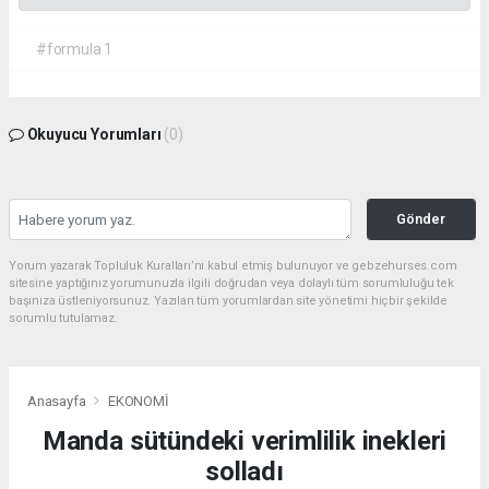
#formula 1
Okuyucu Yorumları
(0)
Gönder
Yorum yazarak Topluluk Kuralları’nı kabul etmiş bulunuyor ve gebzehurses.com
sitesine yaptığınız yorumunuzla ilgili doğrudan veya dolaylı tüm sorumluluğu tek
başınıza üstleniyorsunuz. Yazılan tüm yorumlardan site yönetimi hiçbir şekilde
sorumlu tutulamaz.
Anasayfa
EKONOMİ
Manda sütündeki verimlilik inekleri
solladı