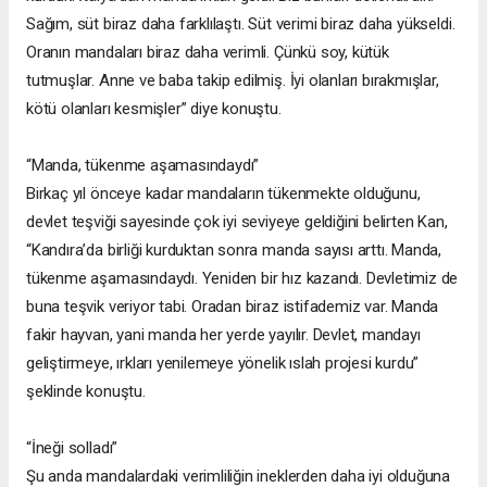
Sağım, süt biraz daha farklılaştı. Süt verimi biraz daha yükseldi.
Oranın mandaları biraz daha verimli. Çünkü soy, kütük
tutmuşlar. Anne ve baba takip edilmiş. İyi olanları bırakmışlar,
kötü olanları kesmişler” diye konuştu.
“Manda, tükenme aşamasındaydı”
Birkaç yıl önceye kadar mandaların tükenmekte olduğunu,
devlet teşviği sayesinde çok iyi seviyeye geldiğini belirten Kan,
“Kandıra’da birliği kurduktan sonra manda sayısı arttı. Manda,
tükenme aşamasındaydı. Yeniden bir hız kazandı. Devletimiz de
buna teşvik veriyor tabi. Oradan biraz istifademiz var. Manda
fakir hayvan, yani manda her yerde yayılır. Devlet, mandayı
geliştirmeye, ırkları yenilemeye yönelik ıslah projesi kurdu”
şeklinde konuştu.
“İneği solladı”
Şu anda mandalardaki verimliliğin ineklerden daha iyi olduğuna