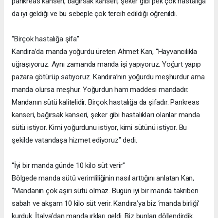
pankreas kanseri, bağırsak kanseri, şeker gibi pek çok hastalığa
da iyi geldiği ve bu sebeple çok tercih edildiği öğrenildi.
“Birçok hastalığa şifa”
Kandıra’da manda yoğurdu üreten Ahmet Kan, “Hayvancılıkla
uğraşıyoruz. Aynı zamanda manda işi yapıyoruz. Yoğurt yapıp
pazara götürüp satıyoruz. Kandıra’nın yoğurdu meşhurdur ama
manda olursa meşhur. Yoğurdun ham maddesi mandadır.
Mandanın sütü kalitelidir. Birçok hastalığa da şifadır. Pankreas
kanseri, bağırsak kanseri, şeker gibi hastalıkları olanlar manda
sütü istiyor. Kimi yoğurdunu istiyor, kimi sütünü istiyor. Bu
şekilde vatandaşa hizmet ediyoruz” dedi.
“İyi bir manda günde 10 kilo süt verir”
Bölgede manda sütü verimliliğinin nasıl arttığını anlatan Kan,
“Mandanın çok aşırı sütü olmaz. Bugün iyi bir manda takriben
sabah ve akşam 10 kilo süt verir. Kandıra’ya biz ‘manda birliği’
kurduk. İtalya’dan manda ırkları geldi. Biz bunları döllendirdik.