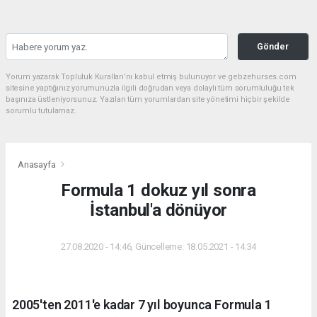
Gönder
Yorum yazarak Topluluk Kuralları’nı kabul etmiş bulunuyor ve gebzehurses.com
sitesine yaptığınız yorumunuzla ilgili doğrudan veya dolaylı tüm sorumluluğu tek
başınıza üstleniyorsunuz. Yazılan tüm yorumlardan site yönetimi hiçbir şekilde
sorumlu tutulamaz.
Anasayfa
Formula 1 dokuz yıl sonra
İstanbul'a dönüyor
27.08.2020 - 14:46, Güncelleme: 18.05.2021 - 14:34
2005'ten 2011'e kadar 7 yıl boyunca Formula 1